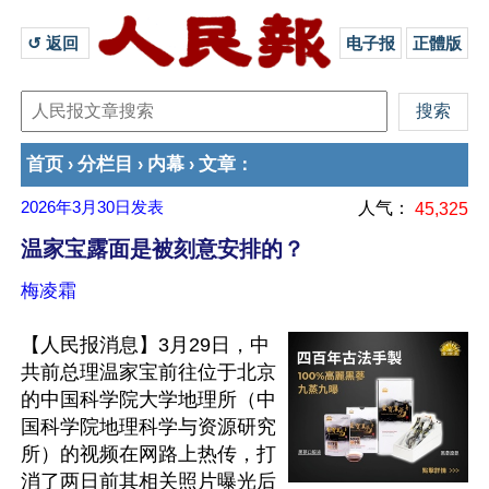
↺ 返回 
电子报
正體版
首页
分栏目
内幕
文章
›
›
›
：
2026年3月30日
发表
人气：
45,325
温家宝露面是被刻意安排的？
梅凌霜
【人民报消息】3月29日，中
共前总理温家宝前往位于北京
的中国科学院大学地理所（中
国科学院地理科学与资源研究
所）的视频在网路上热传，打
消了两日前其相关照片曝光后