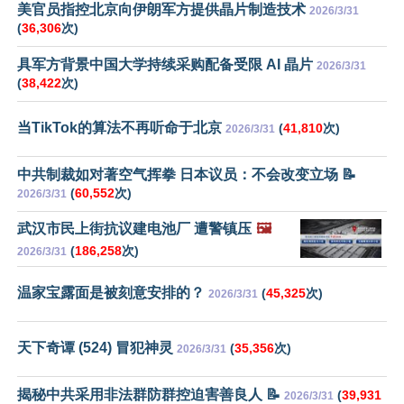
美官员指控北京向伊朗军方提供晶片制造技术
2026/3/31
(
36,306
次)
具军方背景中国大学持续采购配备受限 AI 晶片
2026/3/31
(
38,422
次)
当TikTok的算法不再听命于北京
(
41,810
次)
2026/3/31
中共制裁如对著空气挥拳 日本议员：不会改变立场 📝
(
60,552
次)
2026/3/31
武汉市民上街抗议建电池厂 遭警镇压
🖼️
(
186,258
次)
2026/3/31
温家宝露面是被刻意安排的？
(
45,325
次)
2026/3/31
天下奇谭 (524) 冒犯神灵
(
35,356
次)
2026/3/31
揭秘中共采用非法群防群控迫害善良人 📝
(
39,931
2026/3/31