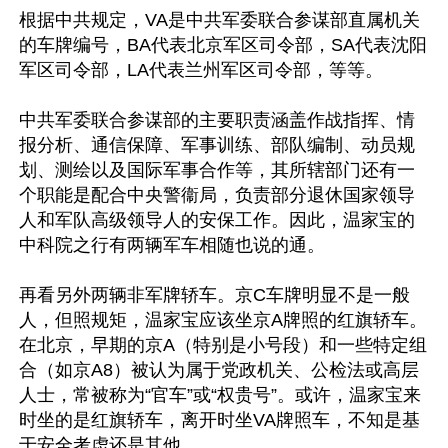
根据中共规定，VA是中共军委联合参谋部直属机关
的车牌编号，BA代表北京军区司令部，SA代表沈阳
军区司令部，LA代表兰州军区司令部，等等。

中共军委联合参谋部的主要职责涵盖作战指挥、情
报分析、通信保障、军事训练、部队编制、动员规
划、测绘以及国际军事合作等，其所辖部门还有一
个职能是配合中央警衞局，负责部分退休国家领导
人和军队高级领导人的安保工作。因此，温家宝的
中科院之行有两辆军车相随也说的通。

再看另外两辆非军牌轿车。京C车牌明显不是一般
人，但照规矩，温家宝应该坐京A牌照的红旗轿车。
在北京，早期的京A（特别是小号段）和一些特定组
合（如京A8）被认为属于党政机关、公检法或高层
人士，常被称为“官车”或“权贵号”。或许，温家宝来
时坐的是红旗轿车，离开时坐VA牌照车，不知是基
于安全考虑还是其他。
