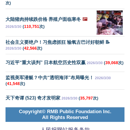
次)
大陆猪肉持续跌价格 养殖户面临寒冬
🖼️
(
110,751
次)
2026/3/30
社会主义要绝户！习焦虑抓狂 输氧古巴讨好朝鲜 📝
(
42,566
次)
2026/3/30
习近平“重大误判” 日本航空历史性双赢
(
39,068
次)
2026/3/30
监视美军潜艇？中共“透明海洋”布局曝光！
2026/3/30
(
41,548
次)
天下奇谭 (523) 奇才发明家
(
35,797
次)
2026/3/30
Copyright© RMB Public Foundation Inc.
All Rights Reserved
人民报网站服务条款