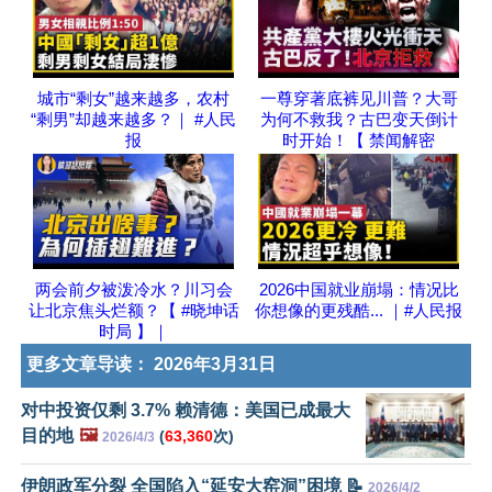
城市“剩女”越来越多，农村
一尊穿著底裤见川普？大哥
“剩男”却越来越多？｜ #人民
为何不救我？古巴变天倒计
报
时开始！【 禁闻解密
两会前夕被泼冷水？川习会
2026中国就业崩塌：情况比
让北京焦头烂额？【 #晓坤话
你想像的更残酷... ｜#人民报
时局 】｜
更多文章导读：
2026年3月31日
对中投资仅剩 3.7% 赖清德：美国已成最大
目的地
🖼️
(
63,360
次)
2026/4/3
伊朗政军分裂 全国陷入“延安大窑洞”困境 📝
2026/4/2