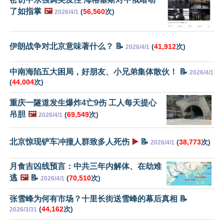
了如指掌
🖼️
(
56,560
次)
2026/4/1
伊朗战争对北京意味著什么？ 📝
(
41,912
次)
2026/4/1
中南海陷五大困局，好朋友、小兄弟集体散伙！ 📝
2026/4/1
(
44,004
次)
重庆一隧道发生爆炸4亡9伤 工人每天提心
吊胆
🖼️
(
69,549
次)
2026/4/1
北京惊现铲车冲撞人群致多人死伤
▶️
📝
(
38,773
次)
2026/4/1
月食吉凶线预言：中共三年内解体、在劫难
逃
🖼️
📝
(
70,510
次)
2026/4/1
张雪峰为何有市场？十里长街送雪峰的幕后真相 📝
(
44,162
次)
2026/3/31