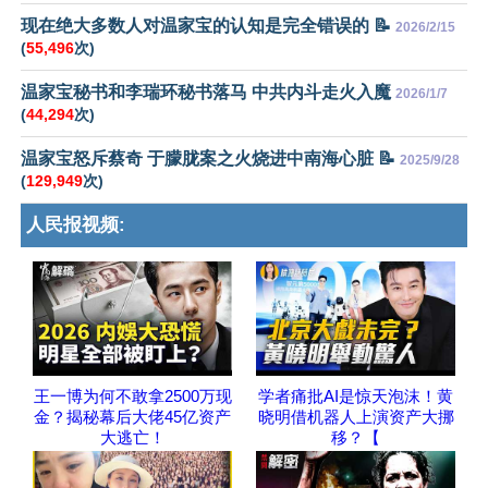
现在绝大多数人对温家宝的认知是完全错误的 📝
2026/2/15
(
55,496
次)
温家宝秘书和李瑞环秘书落马 中共内斗走火入魔
2026/1/7
(
44,294
次)
温家宝怒斥蔡奇 于朦胧案之火烧进中南海心脏 📝
2025/9/28
(
129,949
次)
人民报视频:
王一博为何不敢拿2500万现
学者痛批AI是惊天泡沫！黄
金？揭秘幕后大佬45亿资产
晓明借机器人上演资产大挪
大逃亡！
移？【