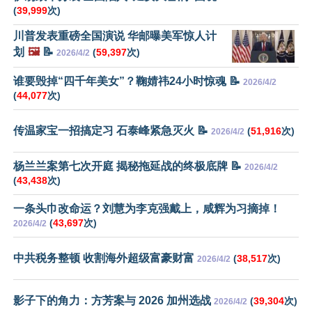
(
39,999
次)
川普发表重磅全国演说 华邮曝美军惊人计
划
🖼️
📝
(
59,397
次)
2026/4/2
谁要毁掉“四千年美女”？鞠婧祎24小时惊魂 📝
2026/4/2
(
44,077
次)
传温家宝一招搞定习 石泰峰紧急灭火 📝
(
51,916
次)
2026/4/2
杨兰兰案第七次开庭 揭秘拖延战的终极底牌 📝
2026/4/2
(
43,438
次)
一条头巾改命运？刘慧为李克强戴上，咸辉为习摘掉！
(
43,697
次)
2026/4/2
中共税务整顿 收割海外超级富豪财富
(
38,517
次)
2026/4/2
影子下的角力：方芳案与 2026 加州选战
(
39,304
次)
2026/4/2