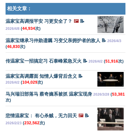
相关文章：
温家宝高调报平安 习更安全了？
🖼️
📝
(
44,934
次)
2026/4/8
温家宝继承习仲勋遗嘱 习变父亲拥护者的敌人 📝
2026/4/3
(
46,830
次)
传温家宝一招搞定习 石泰峰紧急灭火 📝
(
51,916
次)
2026/4/2
温家宝高调露面 知情人爆背后含义 📝
(
104,029
次)
2026/4/2
马兴瑞旧部落马 蔡奇嫡系被抓 温家宝现身
(
53,381
2026/3/28
次)
悲情温家宝： 有心杀贼，无力回天
🖼️
📝
(
232,562
次)
2026/2/23