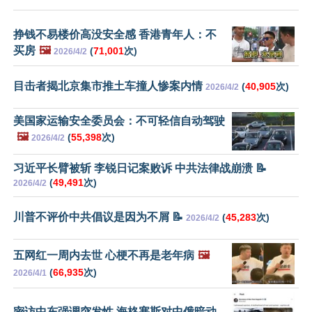
挣钱不易楼价高没安全感 香港青年人：不
买房
🖼️
(
71,001
次)
2026/4/2
目击者揭北京集市推土车撞人惨案内情
(
40,905
次)
2026/4/2
美国家运输安全委员会：不可轻信自动驾驶
🖼️
(
55,398
次)
2026/4/2
习近平长臂被斩 李锐日记案败诉 中共法律战崩溃 📝
(
49,491
次)
2026/4/2
川普不评价中共倡议是因为不屑 📝
(
45,283
次)
2026/4/2
五网红一周内去世 心梗不再是老年病
🖼️
(
66,935
次)
2026/4/1
密访中东强调突发性 海格塞斯对中俄暗动