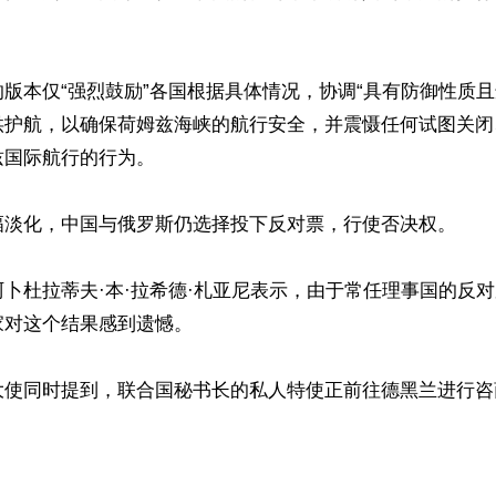


版本仅“强烈鼓励”各国根据具体情况，协调“具有防御性质且
供护航，以确保荷姆兹海峡的航行安全，并震慑任何试图关闭
国际航行的行为。

幅淡化，中国与俄罗斯仍选择投下反对票，行使否决权。

卜杜拉蒂夫·本·拉希德·札亚尼表示，由于常任理事国的反
对这个结果感到遗憾。 

大使同时提到，联合国秘书长的私人特使正前往德黑兰进行咨商

