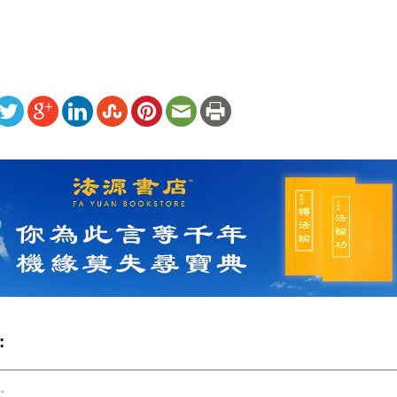
ww.renminbao.com/rmb/articles/2026/4/9/94789.html
: