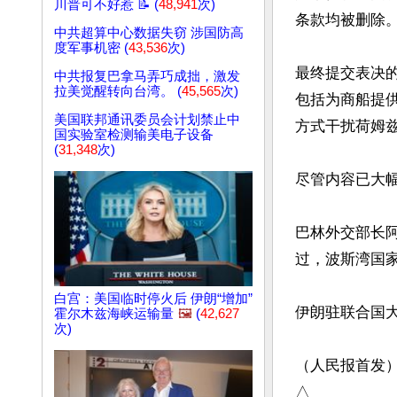
川普可不好惹 📝 (
48,941
次)
条款均被删除。
中共超算中心数据失窃 涉国防高
度军事机密 (
43,536
次)
最终提交表决的
中共报复巴拿马弄巧成拙，激发
拉美觉醒转向台湾。 (
45,565
次)
包括为商船提
美国联邦通讯委员会计划禁止中
方式干扰荷姆兹
国实验室检测输美电子设备
(
31,348
次)
尽管内容已大
巴林外交部长阿
过，波斯湾国家
白宫：美国临时停火后 伊朗“增加”
伊朗驻联合国
霍尔木兹海峡运输量
🖼️
(
42,627
次)
（人民报首发）
△