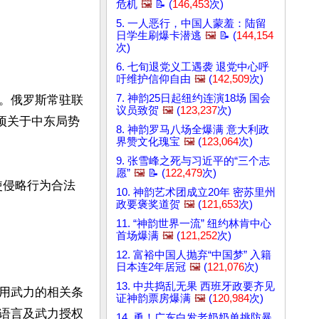
危机
🖼️
📝 (
146,453
次)
5. 一人恶行，中国人蒙羞：陆留
日学生刷爆卡潜逃
🖼️
📝 (
144,154
次)
6. 七旬退党义工遇袭 退党中心呼
吁维护信仰自由
🖼️
(
142,509
次)
7. 神韵25日起纽约连演18场 国会
。俄罗斯常驻联
议员致贺
🖼️
(
123,237
次)
一项关于中东局势
8. 神韵罗马八场全爆满 意大利政
界赞文化瑰宝
🖼️
(
123,064
次)
9. 张雪峰之死与习近平的“三个志
愿”
🖼️
📝 (
122,479
次)
使侵略行为合法
10. 神韵艺术团成立20年 密苏里州
政要褒奖道贺
🖼️
(
121,653
次)
11. “神韵世界一流” 纽约林肯中心
首场爆满
🖼️
(
121,252
次)
12. 富裕中国人抛弃“中国梦” 入籍
日本连2年居冠
🖼️
(
121,076
次)
13. 中共捣乱无果 西班牙政要齐见
用武力的相关条
证神韵票房爆满
🖼️
(
120,984
次)
语言及武力授权
14. 勇！广东白发老奶奶单挑防暴