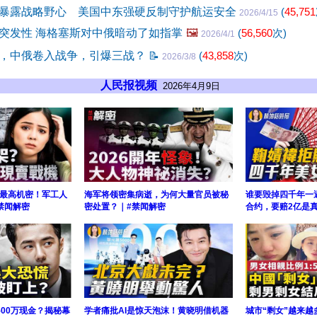
暴露战略野心 美国中东强硬反制守护航运安全
(
45,751
2026/4/15
突发性 海格塞斯对中俄暗动了如指掌
🖼️
(
56,560
次)
2026/4/1
，中俄卷入战争，引爆三战？
📝
(
43,858
次)
2026/3/8
人民报视频
2026年4月9日
最高机密！军工人
海军将领密集病逝，为何大量官员被秘
谁要毁掉四千年一
禁闻解密
密处置？｜#禁闻解密
合约，要赔2亿是
500万现金？揭秘幕
学者痛批AI是惊天泡沫！黄晓明借机器
城市“剩女”越来越