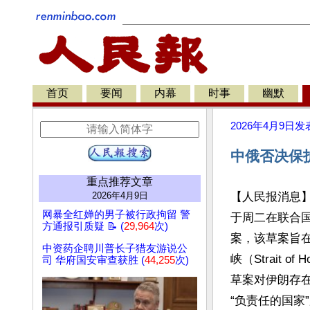
首页
要闻
内幕
时事
幽默
2026年4月9日
发
中俄否决保
重点推荐文章
2026年4月9日
【人民报消息
网暴全红婵的男子被行政拘留 警
于周二在联合
方通报引质疑 📝 (
29,964
次)
案，该草案旨
中资药企聘川普长子猎友游说公
峡（Strait 
司 华府国安审查获胜 (
44,255
次)
草案对伊朗存
“负责任的国家