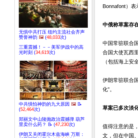
Bonnafont）表
中俄称草案存
无惧中共打压 纽约主流社会齐声
赞誉神韵
🖼️
(
48,033
次)
中国常驻联合
三重震撼！－－美军伊战中的高
合国大使瓦西里·
光时刻 (
34,619
次)
（包括海上安全
伊朗常驻联合
化”。

中共惧怕神韵的九大原因
🖼️
📝
草案已多次淡
(
52,464
次)
郑丽文中山陵抛政治震撼弹 葫芦
里卖什么药？ 📝 (
47,230
次)
值得注意的是
伊朗又关闭霍尔木兹海峡 万斯：
文，但在中国