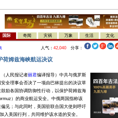
国际
奇闻
灾祸
万象
生活
文化
人气：
42,040
分享：
表
护荷姆兹海峡航运决议
】（人民报记者
丽君
编译报导）中共与俄罗斯
国安全理事会否决了一项由巴林提出的决议草
在鼓励各国协调防御性行动，以保护荷姆兹海
of Hormuz）的商业航运安全。中俄两国指称该
在偏见；与此同时，美国驻联合国大使则呼吁
”加入美国行列，共同维护该水道的安全。  
