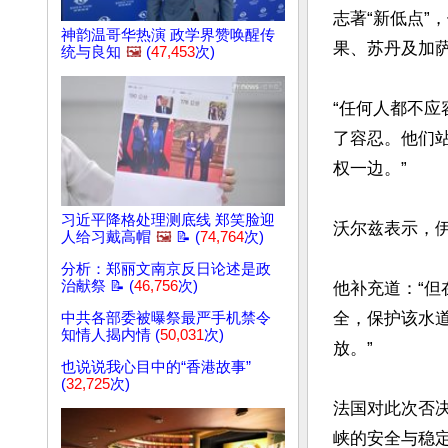
志著“新低点
神韵温哥华热演 政学界赞唤醒传
果、苏丹及加萨
统与良知
🖼️
(
47,453
次)
“任何人都不
了容忍。他们
权一边。”

习近平降格处理测底线 郑笑脸迎
沃尔兹表示，伊
人给习戴高帽
🖼️
📝 (
74,764
次)
分析：郑丽文南京反日论述是政
治献祭 📝 (
46,756
次)
他补充道：“
全，保护该水
中共各部委被曝祭最严手机禁令
知情人揭内情 (
50,031
次)
放。”  

也说说我心目中的“香港故事”
(
32,725
次)
法国对此次否
峡的安全与稳定