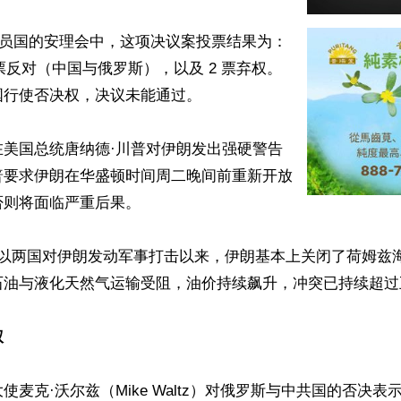
个成员国的安理会中，这项决议案投票结果为：
 票反对（中国与俄罗斯），以及 2 票弃权。
行使否决权，决议未能通过。

在美国总统唐纳德·川普对伊朗发出强硬警告
普要求伊朗在华盛顿时间周二晚间前重新开放
则将面临严重后果。

美以两国对伊朗发动军事打击以来，伊朗基本上关闭了荷姆兹
石油与液化天然气运输受阻，油价持续飙升，冲突已持续超过五
权
使麦克·沃尔兹（Mike Waltz）对俄罗斯与中共国的否决