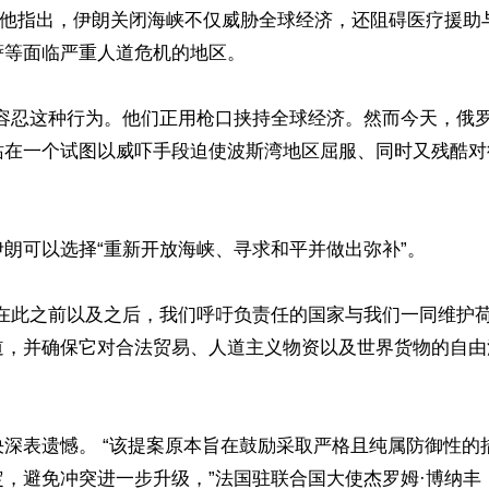
”，他指出，伊朗关闭海峡不仅威胁全球经济，还阻碍医疗援助
等面临严重人道危机的地区。

应容忍这种行为。他们正用枪口挟持全球经济。然而今天，俄
站在一个试图以威吓手段迫使波斯湾地区屈服、同时又残酷对
朗可以选择“重新开放海峡、寻求和平并做出弥补”。

但在此之前以及之后，我们呼吁负责任的国家与我们一同维护
道，并确保它对合法贸易、人道主义物资以及世界货物的自由
决深表遗憾。 “该提案原本旨在鼓励采取严格且纯属防御性的
，避免冲突进一步升级，”法国驻联合国大使杰罗姆·博纳丰（Je