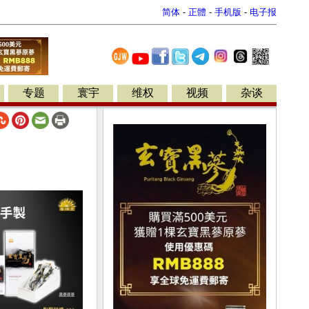
简体
-
正體
-
手机版
-
电子报
专题
寰宇
维权
视频
杂谈