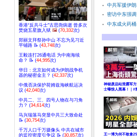
中共军援伊朗
密访中东强调
中东成火药桶
香港“反共斗士”古思尧病逝 曾多次
焚烧五星旗入狱
🖼️
(
70,332
次)
郑丽文拜祭孙中山 不忘为见习近
平铺路 📝 (
43,748
次)
王毅连打26通电话 为中南海续
命？ 📝 (
44,995
次)
华日：北京如何成为伊朗战争机
器的秘密金主？ (
42,337
次)
神秘废品站泄露军方
中俄否决保护荷姆兹海峡航运决
士曝惊人黑幕！｜#
议 (
42,040
次)
中共二、三、四号人物在与习角
力？ (
34,614
次)
马兴瑞落马突显中共三大致命处
📝 (
30,754
次)
千万人口千万摄像头 中共在城市
王一博为何不敢拿2
的监控密度引争议 📝 (
30,857
次)