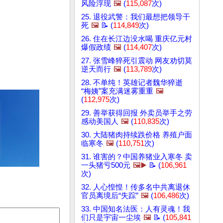
风险浮现
🖼️
(
115,087
次)
25. 退役武警：我们最想把领导干
死
🖼️
📝 (
114,849
次)
26. 住在长江边没水喝 重庆亿元村
爆假政绩
🖼️
(
114,407
次)
27. 张雪峰猝死引震动 网友劝切莫
逆天而行
🖼️
(
113,789
次)
28. 不单纯！英雄记者魏华猝逝
“梅姨”案充满迷雾重重
🖼️
(
112,975
次)
29. 善举获得回报 外卖员举手之劳
感动美国人
🖼️
(
110,835
次)
30. 大陆猪肉持续跌价格 养殖户面
临寒冬
🖼️
(
110,751
次)
31. 谁害的？中国养猪业入寒冬 卖
一头猪亏500元
🖼️▶️
📝 (
106,961
次)
32. 人心惶惶！传多名中共离退休
官员离境后“失踪”
🖼️
(
106,486
次)
33. 中国知名法医：人有灵魂！我
们只是宇宙一尘埃
🖼️
📝 (
105,841