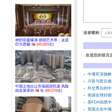
读者暱称:
神韵菲森爆满 德国艺术界：这是
巨大恩赐
🖼️
(
45,859
次)
欢迎您的留言
中俄军演挑衅
川普与普京接
中国土地出让市场国进民退 风险
外交秀后的中
由韭菜承担
🖼️
📝 (
68,078
次)
美国全球封锁
美FDA拟禁
英国点名中俄