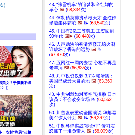
43. “张雪机车”的追梦和全红婵的
次)
孝心
🖼️
(
68,834
次)
44. 体制精英排挤草根天才 全红婵
惨遭集体霸凌
🖼️
📝 (
68,540
次)
45. 中国有2亿二等劳工 工资回到
90年代
🖼️▶️
(
68,440
次)
46. 人声鼎沸的香港酒楼现熄火潮
谁破坏了香港的运势
🖼️
📝
(
67,870
次)
47. 五网红一周内去世 心梗不再是
老年病
🖼️
(
66,935
次)
48. 对中投资仅剩 3.7% 赖清德：
美国已成最大目的地
🖼️
(
63,360
遇美女？于朦胧不续
次)
真？【
49. 中共制裁如对著空气挥拳 日本
议员：不会改变立场 📝 (
60,552
次)
50. 川普发表重磅全国演说 华邮曝
美军惊人计划
🖼️
📝 (
59,397
次)
51. 中制导弹实战“零命中” 传习震
怒抓了一堆负责人
🖼️
(
58,009
次)
多，农村“剩男”却越