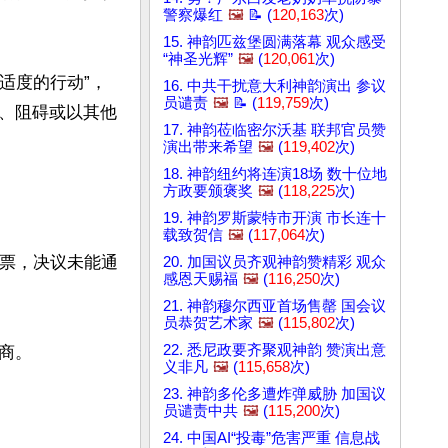
警察爆红
🖼️
📝 (
120,163
次)
15. 神韵匹兹堡圆满落幕 观众感受
“神圣光辉”
🖼️
(
120,061
次)
适度的行动”，
16. 中共干扰意大利神韵演出 参议
员谴责
🖼️
📝 (
119,759
次)
、阻碍或以其他
17. 神韵莅临密尔沃基 联邦官员赞
演出带来希望
🖼️
(
119,402
次)
18. 神韵纽约将连演18场 数十位地
方政要颁褒奖
🖼️
(
118,225
次)
19. 神韵罗斯蒙特市开演 市长连十
载致贺信
🖼️
(
117,064
次)
对票，决议未能通
20. 加国议员齐观神韵赞精彩 观众
感恩天赐福
🖼️
(
116,250
次)
21. 神韵穆尔西亚首场售罄 国会议
员恭贺艺术家
🖼️
(
115,802
次)
22. 悉尼政要齐聚观神韵 赞演出意
。

义非凡
🖼️
(
115,658
次)
23. 神韵多伦多遭炸弹威胁 加国议
员谴责中共
🖼️
(
115,200
次)
24. 中国AI“投毒”危害严重 信息战