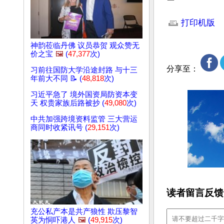
文章网址: http://w
打印机版
神韵莅临丹佛 议员恭贺 观众赞无
价之宝
🖼️
(
47,377
次)
分享至：
习前往国防大学沿途封路 与十三
年前大不同 📝 (
48,818
次)
习近平急了 境外国资局防资本变
天 权贵家族后路被抄 (
49,080
次)
中共加强跨境资料监管 三大营运
商同时收紧讯号 (
29,151
次)
读者留言反馈
充公私产本是共产狼性 欺压黎智
英为恫吓港人
🖼️
(
49,915
次)