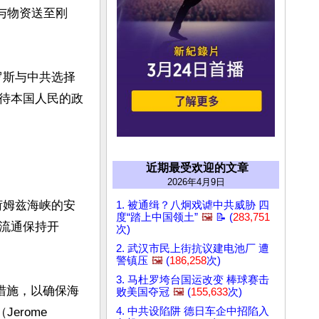
与物资送至刚
罗斯与中共选择
待本国人民的政
近期最受欢迎的文章
2026年4月9日
荷姆兹海峡的安
1. 被通缉？八炯戏谑中共威胁 四
度“踏上中国领土”
🖼️
📝 (
283,751
流通保持开
次)
2. 武汉市民上街抗议建电池厂 遭
警镇压
🖼️
(
186,258
次)
3. 马杜罗垮台国运改变 棒球赛击
措施，以确保海
败美国夺冠
🖼️
(
155,633
次)
rome 
4. 中共设陷阱 德日车企中招陷入