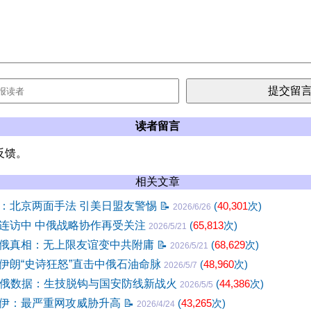
读者留言
反馈。
相关文章
：北京两面手法 引美日盟友警惕
📝
(
40,301
次)
2026/6/26
连访中 中俄战略协作再受关注
(
65,813
次)
2026/5/21
俄真相：无上限友谊变中共附庸
📝
(
68,629
次)
2026/5/21
伊朗“史诗狂怒”直击中俄石油命脉
(
48,960
次)
2026/5/7
中俄数据：生技脱钩与国安防线新战火
(
44,386
次)
2026/5/5
伊：最严重网攻威胁升高
📝
(
43,265
次)
2026/4/24