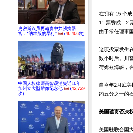
在拥有 15 
11 票赞成、2
史密斯议员再谴责中共强摘器
由于常任理事国
官：“纳粹般的暴行”
🖼️
(
40,406
次)
这项投票发生
数小时后。川
荷姆兹海峡，否
中国人权律师高智晟消失近10年
自今年2月底
加州立大型雕像纪念他
🖼️
(
43,739
次)
约五分之一的
美国谴责否决
美国驻联合国大