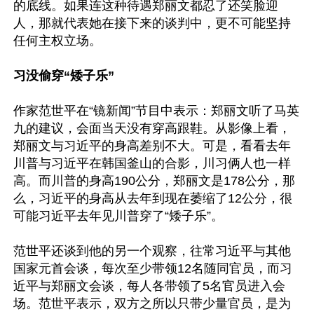
的底线。如果连这种待遇郑丽文都忍了还笑脸迎
人，那就代表她在接下来的谈判中，更不可能坚持
任何主权立场。

习没偷穿“矮子乐”
作家范世平在“镜新闻”节目中表示：郑丽文听了马英
九的建议，会面当天没有穿高跟鞋。从影像上看，
郑丽文与习近平的身高差别不大。可是，看看去年
川普与习近平在韩国釜山的合影，川习俩人也一样
高。而川普的身高190公分，郑丽文是178公分，那
么，习近平的身高从去年到现在萎缩了12公分，很
可能习近平去年见川普穿了“矮子乐”。

范世平还谈到他的另一个观察，往常习近平与其他
国家元首会谈，每次至少带领12名随同官员，而习
近平与郑丽文会谈，每人各带领了5名官员进入会
场。范世平表示，双方之所以只带少量官员，是为