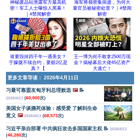
神秘废品站泄露军方最高机
海军将领密集病逝，为何大
密！军工人士曝惊人黑幕！
量官员被秘密处置？｜#禁闻
｜#禁闻解密
解密
谁要毁掉四千年一遇美女？
王一博为何不敢拿2500万现
于朦胧不续合约，要赔2亿是
金？揭秘幕后大佬45亿资产
真？【
大逃亡！
更多文章导读：
2026年4月11日
习最可靠盟友匈牙利总理败选
🖼️
📝
(
60,900
次)
2026/4/13
美国女子谈濒死体验：感受爱 了解到生命
意义
🖼️
(
68,573
次)
2026/4/13
习近平亲自部署 中共疯狂攻击多国国家主权 📝
2026/4/13
(
46,280
次)