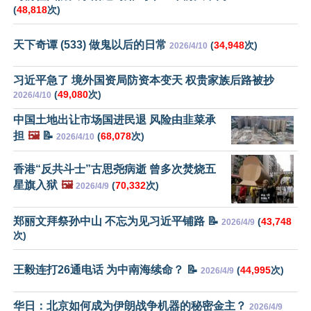
(
48,818
次)
天下奇谭 (533) 做鬼以后的日常
(
34,948
次)
2026/4/10
习近平急了 境外国资局防资本变天 权贵家族后路被抄
(
49,080
次)
2026/4/10
中国土地出让市场国进民退 风险由韭菜承
担
🖼️
📝
(
68,078
次)
2026/4/10
香港“反共斗士”古思尧病逝 曾多次焚烧五
星旗入狱
🖼️
(
70,332
次)
2026/4/9
郑丽文拜祭孙中山 不忘为见习近平铺路 📝
(
43,748
2026/4/9
次)
王毅连打26通电话 为中南海续命？ 📝
(
44,995
次)
2026/4/9
华日：北京如何成为伊朗战争机器的秘密金主？
2026/4/9