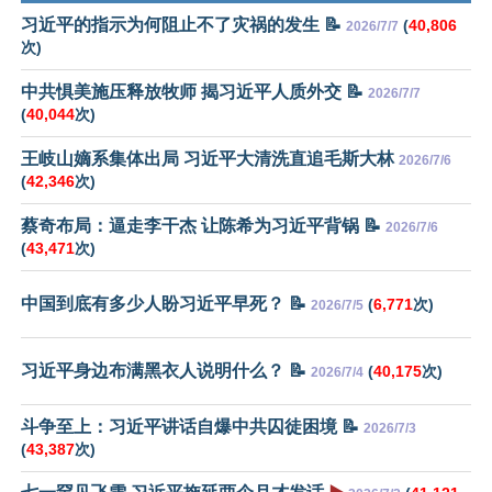
习近平的指示为何阻止不了灾祸的发生 📝
(
40,806
2026/7/7
次)
中共惧美施压释放牧师 揭习近平人质外交 📝
2026/7/7
(
40,044
次)
王岐山嫡系集体出局 习近平大清洗直追毛斯大林
2026/7/6
(
42,346
次)
蔡奇布局：逼走李干杰 让陈希为习近平背锅 📝
2026/7/6
(
43,471
次)
中国到底有多少人盼习近平早死？ 📝
(
6,771
次)
2026/7/5
习近平身边布满黑衣人说明什么？ 📝
(
40,175
次)
2026/7/4
斗争至上：习近平讲话自爆中共囚徒困境 📝
2026/7/3
(
43,387
次)