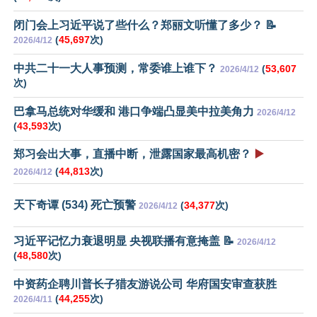
闭门会上习近平说了些什么？郑丽文听懂了多少？ 📝
(
45,697
次)
2026/4/12
中共二十一大人事预测，常委谁上谁下？
(
53,607
2026/4/12
次)
巴拿马总统对华缓和 港口争端凸显美中拉美角力
2026/4/12
(
43,593
次)
郑习会出大事，直播中断，泄露国家最高机密？
▶️
(
44,813
次)
2026/4/12
天下奇谭 (534) 死亡预警
(
34,377
次)
2026/4/12
习近平记忆力衰退明显 央视联播有意掩盖 📝
2026/4/12
(
48,580
次)
中资药企聘川普长子猎友游说公司 华府国安审查获胜
(
44,255
次)
2026/4/11