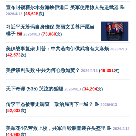
宣布封锁霍尔木兹海峡伊港口 美军使用惊人先进武器 📝
(
48,615
次)
2026/4/13
习近平无筹码自身难保 郑丽文丢尊严愿当
棋子
🖼️
(
73,060
次)
2026/4/13
美伊战事复杂 川普：中共若向伊供武将有大麻烦
2026/4/13
(
42,573
次)
美伊谈判失败 中共为何心急如焚？
(
46,391
次)
2026/4/13
天下奇谭 (535) 哭泣的狐貍
(
34,294
次)
2026/4/13
传李干杰被带走调查 政治局再下一城？ 📝
2026/4/13
(
52,033
次)
美军花4亿营救上校，共军自毁装置装在头盔里 📝
2026/4/12
(
44,998
次)