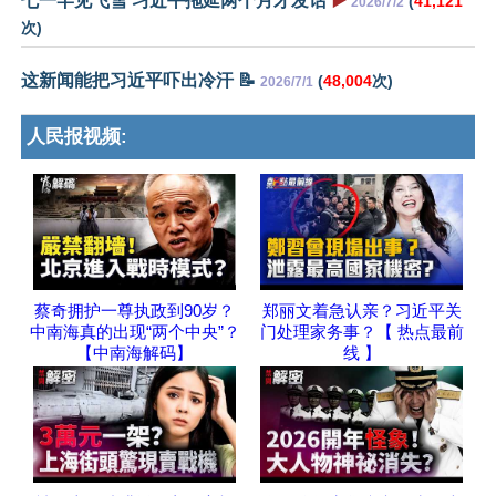
七一罕见飞雪 习近平拖延两个月才发话
▶️
(
41,121
2026/7/2
次)
这新闻能把习近平吓出冷汗 📝
(
48,004
次)
2026/7/1
人民报视频:
蔡奇拥护一尊执政到90岁？
郑丽文着急认亲？习近平关
中南海真的出现“两个中央”？
门处理家务事？【 热点最前
【中南海解码】
线 】