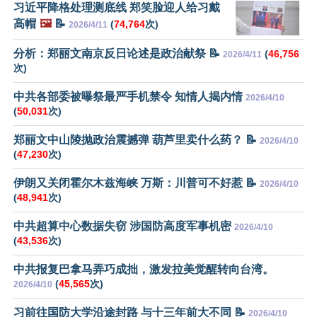
习近平降格处理测底线 郑笑脸迎人给习戴
高帽
🖼️
📝
(
74,764
次)
2026/4/11
分析：郑丽文南京反日论述是政治献祭 📝
(
46,756
2026/4/11
次)
中共各部委被曝祭最严手机禁令 知情人揭内情
2026/4/10
(
50,031
次)
郑丽文中山陵抛政治震撼弹 葫芦里卖什么药？ 📝
2026/4/10
(
47,230
次)
伊朗又关闭霍尔木兹海峡 万斯：川普可不好惹 📝
2026/4/10
(
48,941
次)
中共超算中心数据失窃 涉国防高度军事机密
2026/4/10
(
43,536
次)
中共报复巴拿马弄巧成拙，激发拉美觉醒转向台湾。
(
45,565
次)
2026/4/10
习前往国防大学沿途封路 与十三年前大不同 📝
2026/4/10