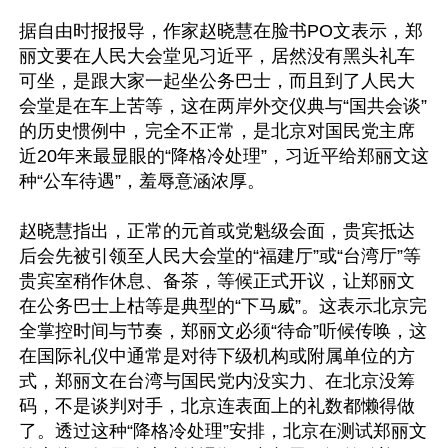
据自由时报报导，作家赵晓慧在脸书PO文表示，郑
丽文要在人民大会堂见习近平，居然没有黑头礼车
可坐，是跟大家一起坐公务巴士，而且到了人民大
会堂是在车上苦等，这在两岸外交仪典与“国共会谈”
的历史惯例中，完全不正常，是北京对国民党主席
近20年来最显眼的“降格冷处理”，习近平给郑丽文这
种“公车待遇”，羞辱意涵浓厚。

赵晓慧指出，正常的元首或党魁级会面，贵宾抵达
后会先被引领至人民大会堂的“福建厅”或“台湾厅”等
贵宾室稍作休息、备茶，等候正式开议，让郑丽文
在公务巴士上枯等是典型的“下马威”。这表示北京完
全掌控时间与节奏，郑丽文必须“待命”听候传唤，这
在国际礼仪中通常是对待下级机构或附属单位的方
式，郑丽文在台湾与国民党内没实力、在北京没筹
码，不是谈判对手，北京连表面上的礼数都懒得做
了。透过这种“降格冷处理”安排，北京在测试郑丽文