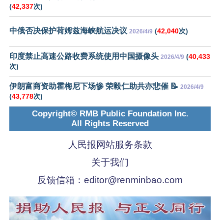
(
42,337
次)
中俄否决保护荷姆兹海峡航运决议
(
42,040
次)
2026/4/9
印度禁止高速公路收费系统使用中国摄像头
(
40,433
2026/4/9
次)
伊朗富商资助霍梅尼下场惨 荣毅仁助共亦悲催 📝
2026/4/9
(
43,778
次)
Copyright© RMB Public Foundation Inc.
All Rights Reserved
人民报网站服务条款
关于我们
反馈信箱：
editor@renminbao.com