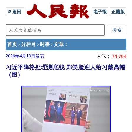
↺ 返回 
电子报
正體版
首页
分栏目
时事
文章
›
›
›
：
2026年4月10日
发表
人气：
74,764
习近平降格处理测底线 郑笑脸迎人给习戴高帽
（图）