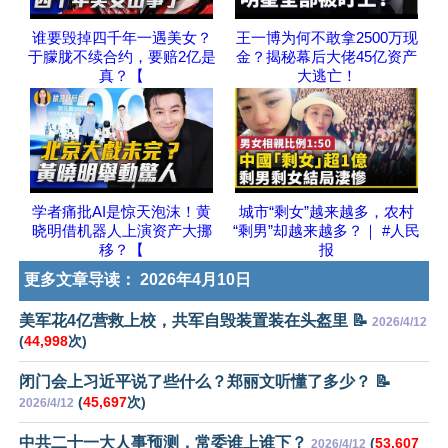
谁要毁掉四千年一遇美女？
王一博为何不敢拿2500万现
于朦胧不续合约，要赔2亿是
金？揭秘幕后大佬45亿资产
真？【
大逃亡！
学者痛批AI是惊天泡沫！黄
城市“剩女”越来越多，农村
晓明借机器人上演资产大挪
“剩男”却越来越多？｜ #人民
移？【
报
更多文章导读：
2026年4月10日
美军花4亿营救上校，共军自毁装置装在头盔里 📝
2026/4/12
(
44,998
次)
闭门会上习近平说了些什么？郑丽文听懂了多少？ 📝
(
45,697
次)
2026/4/12
中共二十一大人事预测，常委谁上谁下？
(
53,607
2026/4/12