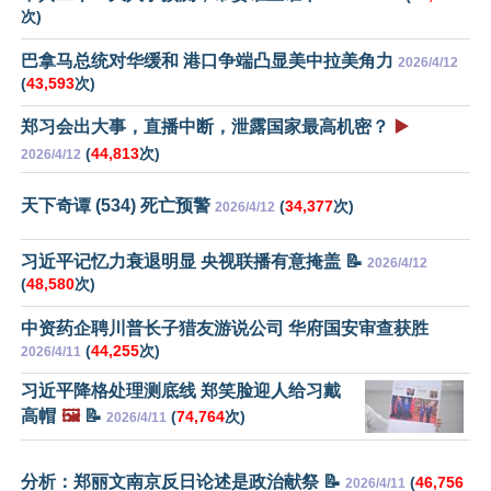
次)
巴拿马总统对华缓和 港口争端凸显美中拉美角力
2026/4/12
(
43,593
次)
郑习会出大事，直播中断，泄露国家最高机密？
▶️
(
44,813
次)
2026/4/12
天下奇谭 (534) 死亡预警
(
34,377
次)
2026/4/12
习近平记忆力衰退明显 央视联播有意掩盖 📝
2026/4/12
(
48,580
次)
中资药企聘川普长子猎友游说公司 华府国安审查获胜
(
44,255
次)
2026/4/11
习近平降格处理测底线 郑笑脸迎人给习戴
高帽
🖼️
📝
(
74,764
次)
2026/4/11
分析：郑丽文南京反日论述是政治献祭 📝
(
46,756
2026/4/11