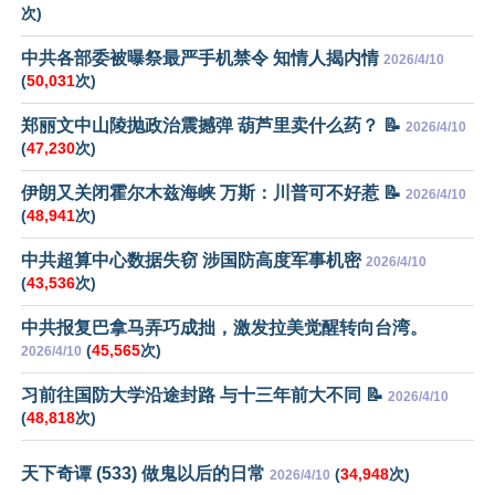
次)
中共各部委被曝祭最严手机禁令 知情人揭内情
2026/4/10
(
50,031
次)
郑丽文中山陵抛政治震撼弹 葫芦里卖什么药？ 📝
2026/4/10
(
47,230
次)
伊朗又关闭霍尔木兹海峡 万斯：川普可不好惹 📝
2026/4/10
(
48,941
次)
中共超算中心数据失窃 涉国防高度军事机密
2026/4/10
(
43,536
次)
中共报复巴拿马弄巧成拙，激发拉美觉醒转向台湾。
(
45,565
次)
2026/4/10
习前往国防大学沿途封路 与十三年前大不同 📝
2026/4/10
(
48,818
次)
天下奇谭 (533) 做鬼以后的日常
(
34,948
次)
2026/4/10