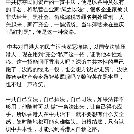
中共掠夺民间资产的一贯手法，便是以各种莫须有
的罪名，将私营企业家“绳之以法”，很多企业家被以
非法经营、黑社会、偷税漏税等罪名判处重刑，人
关起来，家产充公，一舖清袋。当年薄熙来在重庆
“唱红打黑”，便是这一种套路。

 中共对香港人的民主运动深恶痛绝，以国安法镇压
港人，现在用到“充公”私产这一招，证明他本性难
移。这一招能恫吓香港人吗？深谙中共本性的早已
跑了，没跑的经此一役，也会想方设法“走资”。没收
黎智英财产会令黎智英屈服吗？黎智英在黑牢里，
也不过一声冷笑。

中共自己立法，自己执法，自己司法，如果法律不
够用，他随时可以“做”一条法出来，让自己得心应
手。所以香港人在中共治下，就不要想有什么安全
感，随时随地都可能灾难临头。归根结底，只有认
识中共本性，才能找到香港人自救之路。
