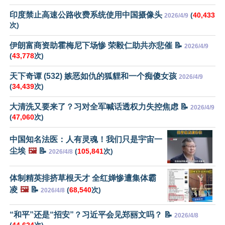
印度禁止高速公路收费系统使用中国摄像头
(
40,433
2026/4/9
次)
伊朗富商资助霍梅尼下场惨 荣毅仁助共亦悲催 📝
2026/4/9
(
43,778
次)
天下奇谭 (532) 嫉恶如仇的狐貍和一个痴傻女孩
2026/4/9
(
34,439
次)
大清洗又要来了？习对全军喊话透权力失控焦虑 📝
2026/4/9
(
47,060
次)
中国知名法医：人有灵魂！我们只是宇宙一
尘埃
🖼️
📝
(
105,841
次)
2026/4/8
体制精英排挤草根天才 全红婵惨遭集体霸
凌
🖼️
📝
(
68,540
次)
2026/4/8
“和平”还是“招安”？习近平会见郑丽文吗？ 📝
2026/4/8
(
44,624
次)