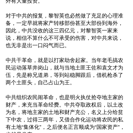
外有大量投资。

对于中共的报复，黎智英也必然做了充足的心理准
备，一定早就将家产转移部份甚至大部份到海外，
因此，中共没收的这三四亿元，对黎智英一家来
说，相信不算什么不可承受的伤害，对中共来说，
也无非是出一口闷气而已。

中共干革命，就是以打家劫舍起家。当年老毛搞农
民运动落草井岗山，就与当地土匪王佐和袁文才为
伍，先是称兄道弟，等到站稳脚跟后，借机枪杀了
两个土匪头，自己占山为王。

中共组织农民闹革命，也是明火执仗抢夺地主家的
财产，来充当革命经费。中共夺取政权后，以土改
为名，将地主家的土地和财产充公，名义上分给贫
下中农，过得三两年，又借合作化运动将农民的私
有土地“集体化”，之后便名正言顺成为“国家资产”，