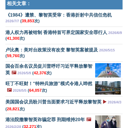
相关文章：
《1984》遭禁、黎智英受审：香港折射中共信任危机
(
39,853
次)
2026/7/7
港人权力再被钳制 香港特首可界定国家安全罪行人
2026/6/9
(
41,300
次)
卢比奥：美对台政策没有改变 黎智英案被提及
2026/5/15
(
59,760
次)
国会百余名议员促川普呼吁习近平释放黎智
英
🖼️
(
42,376
次)
2026/5/9
旺丁不旺财！“特种兵旅游”模式令港人哗然
🖼️
(
64,057
次)
2026/5/5
美国国会议员盼川普当面要求习近平释放黎智英
▶️
2026/4/3
(
28,821
次)
港法院撤黎智英诈骗定罪 刑期维持20年
🖼️
(
32,271
次)
2026/2/28