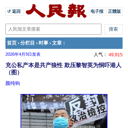
↺ 返回 
电子报
正體版
首页
分栏目
时事
文章
›
›
›
：
2026年4月9日
发表
人气：
49,915
充公私产本是共产狼性 欺压黎智英为恫吓港人
（图）
颜纯钩