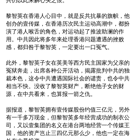
共仍以此来解心头之恨。

黎智英在香港人心目中，就是反共抗暴的旗帜，他
创办的壹传媒，在香港历次民主运动高潮中，都扮
演了港人喉舌的角色，对运动起了推波助澜的作
用。中共因此将多年来处理香港问题遭遇的挫败
感，都归咎于黎智英，一定要出一口冤气。

此外，黎智英子女在英美等西方民主国家为父亲的
冤狱奔走，出席各种公开活动，揭露批判中共的独
裁本色，这令中共遭遇国际社会的谴责，也令中共
相当不快。没收了黎智英财产，断绝他子女的财
源，在中共看来，也算报一箭之仇。

据报道，黎智英拥有壹传媒股份约值三亿元，另外
有一千多万现金，但黎智英多年经营成功的制衣公
司，又以壹集团的名义在港台两地经营一个传媒王
国，他的资产岂止三四亿元那么少，他也一定在海