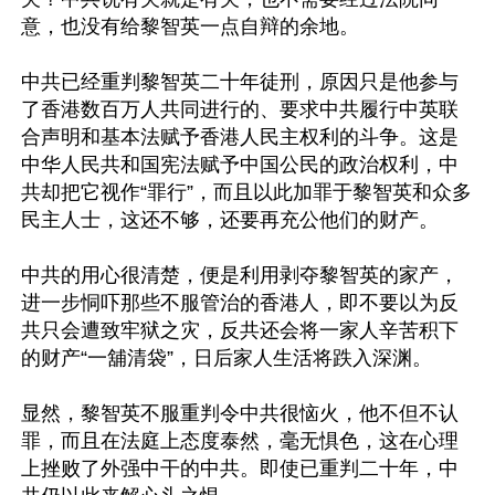
意，也没有给黎智英一点自辩的余地。

中共已经重判黎智英二十年徒刑，原因只是他参与
了香港数百万人共同进行的、要求中共履行中英联
合声明和基本法赋予香港人民主权利的斗争。这是
中华人民共和国宪法赋予中国公民的政治权利，中
共却把它视作“罪行”，而且以此加罪于黎智英和众多
民主人士，这还不够，还要再充公他们的财产。

中共的用心很清楚，便是利用剥夺黎智英的家产，
进一步恫吓那些不服管治的香港人，即不要以为反
共只会遭致牢狱之灾，反共还会将一家人辛苦积下
的财产“一舖清袋”，日后家人生活将跌入深渊。

显然，黎智英不服重判令中共很恼火，他不但不认
罪，而且在法庭上态度泰然，毫无惧色，这在心理
上挫败了外强中干的中共。即使已重判二十年，中