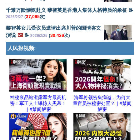
千难万险慷慨赴义 黎智英是香港人集体人格特质的象征 📝
(
37,095
次)
2026/2/27
黎智英女儿受议员邀请出席川普的国情咨文
演说
🖼️
📝
(
30,426
次)
2026/2/25
人民报视频:
神秘废品站泄露军方最高机
海军将领密集病逝，为何大
密！军工人士曝惊人黑幕！
量官员被秘密处置？｜#禁闻
｜#禁闻解密
解密