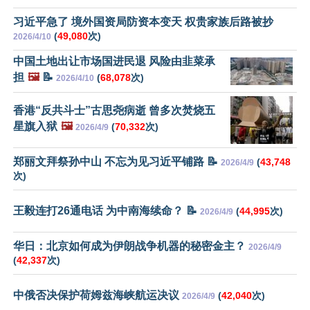
习近平急了 境外国资局防资本变天 权贵家族后路被抄
(
49,080
次)
2026/4/10
中国土地出让市场国进民退 风险由韭菜承
担
🖼️
📝
(
68,078
次)
2026/4/10
香港“反共斗士”古思尧病逝 曾多次焚烧五
星旗入狱
🖼️
(
70,332
次)
2026/4/9
郑丽文拜祭孙中山 不忘为见习近平铺路 📝
(
43,748
2026/4/9
次)
王毅连打26通电话 为中南海续命？ 📝
(
44,995
次)
2026/4/9
华日：北京如何成为伊朗战争机器的秘密金主？
2026/4/9
(
42,337
次)
中俄否决保护荷姆兹海峡航运决议
(
42,040
次)
2026/4/9