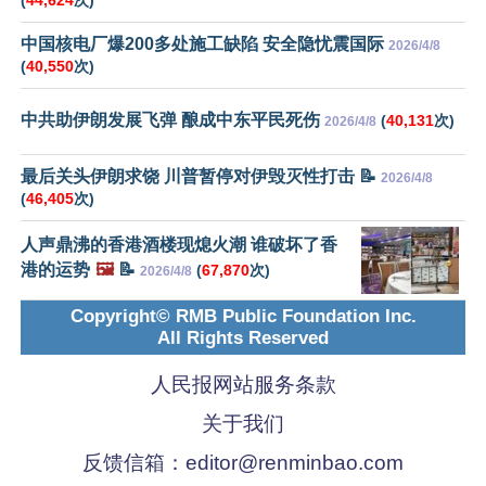
中国核电厂爆200多处施工缺陷 安全隐忧震国际
2026/4/8
(
40,550
次)
中共助伊朗发展飞弹 酿成中东平民死伤
(
40,131
次)
2026/4/8
最后关头伊朗求饶 川普暂停对伊毁灭性打击 📝
2026/4/8
(
46,405
次)
人声鼎沸的香港酒楼现熄火潮 谁破坏了香
港的运势
🖼️
📝
(
67,870
次)
2026/4/8
Copyright© RMB Public Foundation Inc.
All Rights Reserved
人民报网站服务条款
关于我们
反馈信箱：
editor@renminbao.com