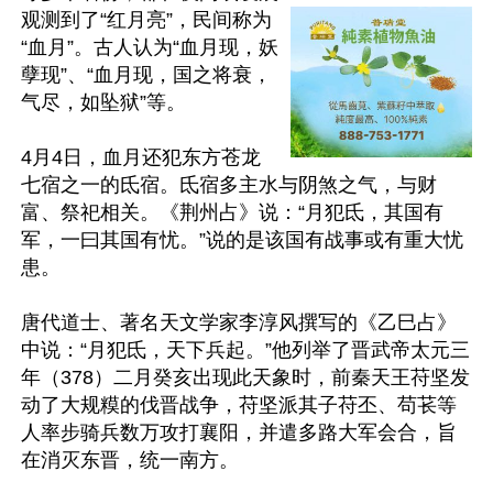
观测到了“红月亮”，民间称为
“血月”。古人认为“血月现，妖
孽现”、“血月现，国之将衰，
气尽，如坠狱”等。

4月4日，血月还犯东方苍龙
七宿之一的氐宿。氐宿多主水与阴煞之气，与财
富、祭祀相关。《荆州占》说：“月犯氐，其国有
军，一曰其国有忧。”说的是该国有战事或有重大忧
患。

唐代道士、著名天文学家李淳风撰写的《乙巳占》
中说：“月犯氐，天下兵起。”他列举了晋武帝太元三
年（378）二月癸亥出现此天象时，前秦天王苻坚发
动了大规糢的伐晋战争，苻坚派其子苻丕、苟苌等
人率步骑兵数万攻打襄阳，并遣多路大军会合，旨
在消灭东晋，统一南方。
