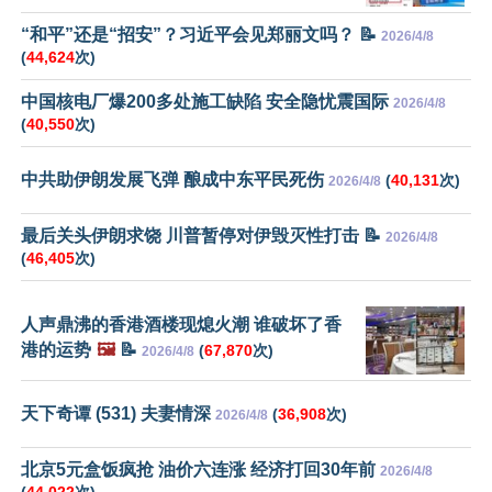
“和平”还是“招安”？习近平会见郑丽文吗？ 📝
2026/4/8
(
44,624
次)
中国核电厂爆200多处施工缺陷 安全隐忧震国际
2026/4/8
(
40,550
次)
中共助伊朗发展飞弹 酿成中东平民死伤
(
40,131
次)
2026/4/8
最后关头伊朗求饶 川普暂停对伊毁灭性打击 📝
2026/4/8
(
46,405
次)
人声鼎沸的香港酒楼现熄火潮 谁破坏了香
港的运势
🖼️
📝
(
67,870
次)
2026/4/8
天下奇谭 (531) 夫妻情深
(
36,908
次)
2026/4/8
北京5元盒饭疯抢 油价六连涨 经济打回30年前
2026/4/8