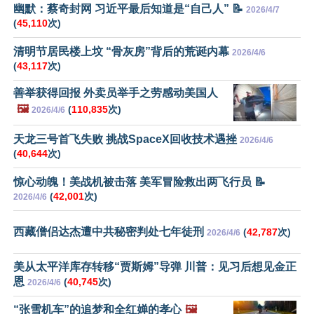
幽默：蔡奇封网 习近平最后知道是“自己人” 📝
2026/4/7
(
45,110
次)
清明节居民楼上坟 “骨灰房”背后的荒诞内幕
2026/4/6
(
43,117
次)
善举获得回报 外卖员举手之劳感动美国人
🖼️
(
110,835
次)
2026/4/6
天龙三号首飞失败 挑战SpaceX回收技术遇挫
2026/4/6
(
40,644
次)
惊心动魄！美战机被击落 美军冒险救出两飞行员 📝
(
42,001
次)
2026/4/6
西藏僧侣达杰遭中共秘密判处七年徒刑
(
42,787
次)
2026/4/6
美从太平洋库存转移“贾斯姆”导弹 川普：见习后想见金正
恩
(
40,745
次)
2026/4/6
“张雪机车”的追梦和全红婵的孝心
🖼️