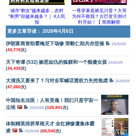
城市“剩女”越来越多，农村
一尊穿著底裤见川普？大哥
“剩男”却越来越多？｜ #人民
为何不救我？古巴变天倒计
报
时开始！【 禁闻解密
更多文章导读：
2026年4月6日
伊朗富商资助霍梅尼下场惨 荣毅仁助共亦悲催 📝
2026/4/9
(
43,778
次)
天下奇谭 (532) 嫉恶如仇的狐貍和一个痴傻女孩
2026/4/9
(
34,439
次)
大清洗又要来了？习对全军喊话透权力失控焦虑 📝
2026/4/9
(
47,060
次)
中国知名法医：人有灵魂！我们只是宇宙一
尘埃
🖼️
📝
(
105,841
次)
2026/4/8
体制精英排挤草根天才 全红婵惨遭集体霸
凌
🖼️
📝
(
68,540
次)
2026/4/8