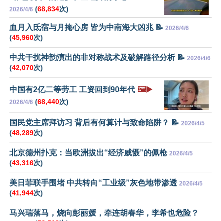
(
68,834
次)
2026/4/6
血月入氐宿与月掩心房 皆为中南海大凶兆 📝
2026/4/6
(
45,960
次)
中共干扰神韵演出的非对称战术及破解路径分析 📝
2026/4/6
(
42,070
次)
中国有2亿二等劳工 工资回到90年代
🖼️▶️
(
68,440
次)
2026/4/6
国民党主席拜访习 背后有何算计与致命陷阱？ 📝
2026/4/5
(
48,289
次)
北京德州扑克：当欧洲拔出“经济威慑”的佩枪
2026/4/5
(
43,316
次)
美日菲联手围堵 中共转向“工业级”灰色地带渗透
2026/4/5
(
41,944
次)
马兴瑞落马，烧向彭丽媛，牵连胡春华，李希也危险？