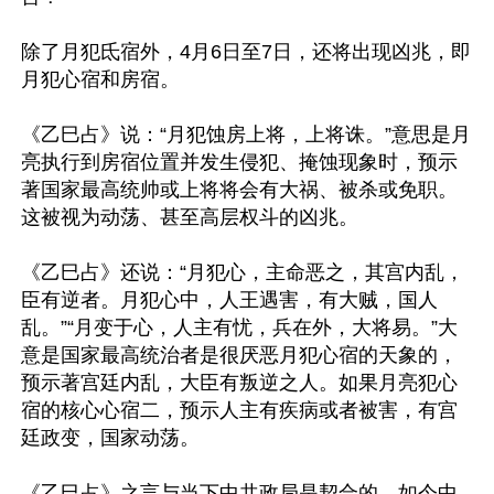
除了月犯氐宿外，4月6日至7日，还将出现凶兆，即
月犯心宿和房宿。

《乙巳占》说：“月犯蚀房上将，上将诛。”意思是月
亮执行到房宿位置并发生侵犯、掩蚀现象时，预示
著国家最高统帅或上将将会有大祸、被杀或免职。
这被视为动荡、甚至高层权斗的凶兆。

《乙巳占》还说：“月犯心，主命恶之，其宫内乱，
臣有逆者。月犯心中，人王遇害，有大贼，国人
乱。”“月变于心，人主有忧，兵在外，大将易。”大
意是国家最高统治者是很厌恶月犯心宿的天象的，
预示著宫廷内乱，大臣有叛逆之人。如果月亮犯心
宿的核心心宿二，预示人主有疾病或者被害，有宫
廷政变，国家动荡。

《乙巳占》之言与当下中共政局是契合的，如今中