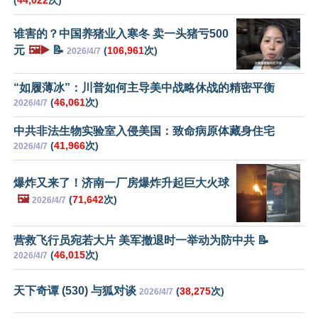
(
44,022
次)
谁害的？中国养猪业入寒冬 卖一头猪亏500
元
🖼️▶️
📝
(
106,961
次)
2026/4/7
“如履薄冰”：川普如何主导美中战略休战的精密平衡
(
46,061
次)
2026/4/7
中共非法生物实验室入侵美国：致命病原体藏身住宅
(
41,966
次)
2026/4/7
爆炸又来了！济南一厂房爆炸升起巨大火球
🖼️
(
71,642
次)
2026/4/7
营救飞行员宛若大片 美军撤退时一举动为防中共 📝
(
46,015
次)
2026/4/7
天下奇谭 (530) 与狐对谈
(
38,275
次)
2026/4/7