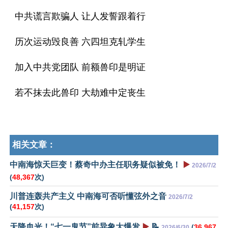
中共谎言欺骗人 让人发誓跟着行
历次运动毁良善 六四坦克轧学生
加入中共党团队 前额兽印是明证
若不抹去此兽印 大劫难中定丧生
相关文章：
中南海惊天巨变！蔡奇中办主任职务疑似被免！
▶️
2026/7/2
(
48,367
次)
川普连轰共产主义 中南海可否听懂弦外之音
2026/7/2
(
41,157
次)
天降血光！“七一鬼节”前异象大爆发
▶️
📝
(
36,967
2026/6/30