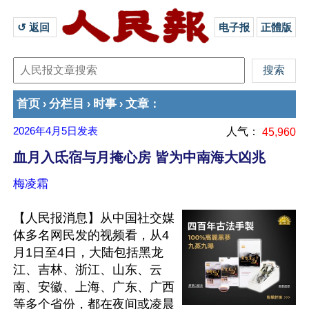
↺ 返回 
电子报
正體版
首页
分栏目
时事
文章
›
›
›
：
2026年4月5日
发表
人气：
45,960
血月入氐宿与月掩心房 皆为中南海大凶兆
梅凌霜
【人民报消息】从中国社交媒
体多名网民发的视频看，从4
月1日至4日，大陆包括黑龙
江、吉林、浙江、山东、云
南、安徽、上海、广东、广西
等多个省份，都在夜间或凌晨