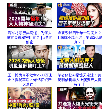
海军将领密集病逝，为何大
谁要毁掉四千年一遇美女？
量官员被秘密处置？｜#禁闻
于朦胧不续合约，要赔2亿是
解密
真？【
王一博为何不敢拿2500万现
学者痛批AI是惊天泡沫！黄
金？揭秘幕后大佬45亿资产
晓明借机器人上演资产大挪
大逃亡！
移？【