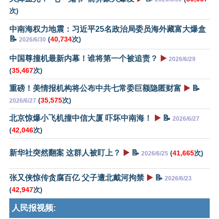
次)
中南海权力地震：习近平25名政治局委员海外藏富大爆盒
📝
(
40,734
次)
2026/6/30
中国尊撞机最新内幕！谁将第一个被追责？
▶️
2026/6/29
(
35,467
次)
重磅！美情报机构将公布中共七常委巨额隐匿财富
▶️
📝
(
35,575
次)
2026/6/27
北京惊爆小飞机撞中信大厦 吓坏中南海！
▶️
📝
2026/6/27
(
42,046
次)
新华社突然翻案 这群人被盯上？
▶️
📝
(
41,665
次)
2026/6/25
张又侠惊传贪腐百亿 父子遭北戴河拘禁
▶️
📝
2026/6/23
(
42,947
次)
人民报视频: