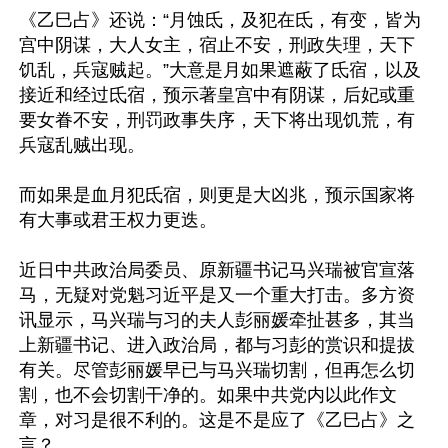
《乙巳占》还说：“月蚀氐，及犯在氐，有变，皆为
宫中阴谋，大人女主，宿止不安，刑政失理，天下
饥乱，兵寇贼起。”大意是月如果遮蔽了氐宿，以及
接近和经过氐宿，预示著皇宫中有阴谋，后妃或重
要女眷不安，刑罚政事失序，天下将出现饥荒，有
兵寇乱贼出现。

而如果是血月犯氐宿，则更是大凶兆，预示国家将
有大事或君王权力更迭。

近日中共政治局委员、原新疆书记马兴瑞被官宣落
马，无疑对党魁习近平是又一个重大打击。多方资
讯显示，马兴瑞与习的夫人彭丽媛牵扯甚多，其当
上新疆书记、进入政治局，都与习彭的赏识和提拔
有关。尽管彭丽媛早已与马兴瑞切割，但再怎么切
割，也不会切割干净的。如果中共党内以此作文
章，对习是很不利的。这是不是应了《乙巳占》之
言？
