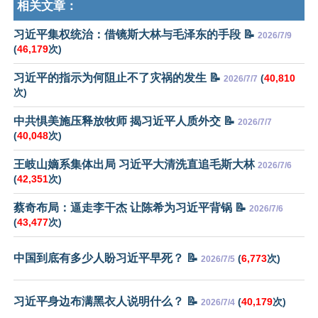
相关文章：
习近平集权统治：借镜斯大林与毛泽东的手段 📝
2026/7/9
(
46,179
次)
习近平的指示为何阻止不了灾祸的发生 📝
(
40,810
2026/7/7
次)
中共惧美施压释放牧师 揭习近平人质外交 📝
2026/7/7
(
40,048
次)
王岐山嫡系集体出局 习近平大清洗直追毛斯大林
2026/7/6
(
42,351
次)
蔡奇布局：逼走李干杰 让陈希为习近平背锅 📝
2026/7/6
(
43,477
次)
中国到底有多少人盼习近平早死？ 📝
(
6,773
次)
2026/7/5
习近平身边布满黑衣人说明什么？ 📝
(
40,179
次)
2026/7/4