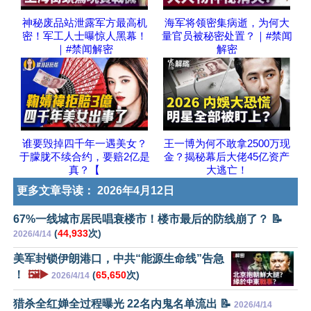
神秘废品站泄露军方最高机
海军将领密集病逝，为何大
密！军工人士曝惊人黑幕！
量官员被秘密处置？｜#禁闻
｜#禁闻解密
解密
谁要毁掉四千年一遇美女？
王一博为何不敢拿2500万现
于朦胧不续合约，要赔2亿是
金？揭秘幕后大佬45亿资产
真？【
大逃亡！
更多文章导读：
2026年4月12日
67%一线城市居民唱衰楼市！楼市最后的防线崩了？ 📝
(
44,933
次)
2026/4/14
美军封锁伊朗港口，中共“能源生命线”告急
！
🖼️▶️
(
65,650
次)
2026/4/14
猎杀全红婵全过程曝光 22名内鬼名单流出 📝
2026/4/14