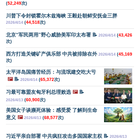
(
52,249
次)
川普下令封锁霍尔木兹海峡 王毅赴朝鲜安抚金三胖
(
44,518
次)
2026/4/14
北京“军民两用”野心威胁美军印太布署 📝
(
43,426
2026/4/14
次)
西方打造关键矿产俱乐部 中共被排除在外
(
45,169
2026/4/14
次)
太平洋岛国痛苦经历：与流氓建交吃大亏
🖼️
📝
(
65,372
次)
2026/4/14
习最可靠盟友匈牙利总理败选
🖼️
📝
(
60,900
次)
2026/4/13
美国女子谈濒死体验：感受爱 了解到生命
意义
🖼️
(
68,577
次)
2026/4/13
习近平亲自部署 中共疯狂攻击多国国家主权 📝
2026/4/13