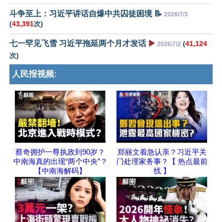
斗争至上：习近平讲话自爆中共囚徒困境 📝
2026/7/3
(
43,391
次)
七一罕见飞雪 习近平拖延两个月才发话
▶️
(
41,124
2026/7/2
次)
人民报视频:
蔡奇拥护一尊执政到90岁？
郑丽文着急认亲？习近平关
中南海真的出现“两个中央”？
门处理家务事？【 热点最前
【中南海解码】
线 】