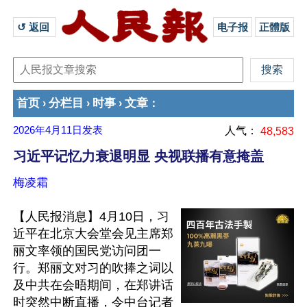
↺ 返回 
电子报
正體版
首页
分栏目
时事
文章
›
›
›
：
2026年4月11日
发表
人气：
48,583
习近平记忆力衰退明显 央视联播有意掩盖
梅凌霜
【人民报消息】4月10日，习
近平在北京大会堂会见主席郑
丽文率领的国民党访问团一
行。郑丽文对习的吹捧之词以
及中共在会晤期间，在郑讲话
时突然中断直播，令中台记者