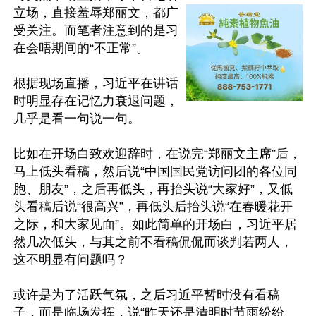
立场，直接羞辱郑丽文，都广
受关注。而笔者注意到的是习
在会晤期间的“不正常”。

根据现场直播，习近平在讲话
时明显存在记忆力衰退问题，
几乎是看一句说一句。

比如在开场白致欢迎辞时，在说完“郑丽文主席”后，
马上低头看稿，然后说“中国国民党访问团的各位同
胞、朋友”，之后再低头，再抬头说“大家好”，又低
头看稿后说“很高兴”，再低头后抬头说“在春暖花开
之际，和大家见面”。如此简单的开场白，习近平居
然几次低头，与其之前不看稿侃侃而谈判若两人，
这不明显有问题吗？

或许是为了活跃气氛，之后习近平暂时没有看稿
子，而是临场发挥，说“昨天还是清明时节雨纷纷