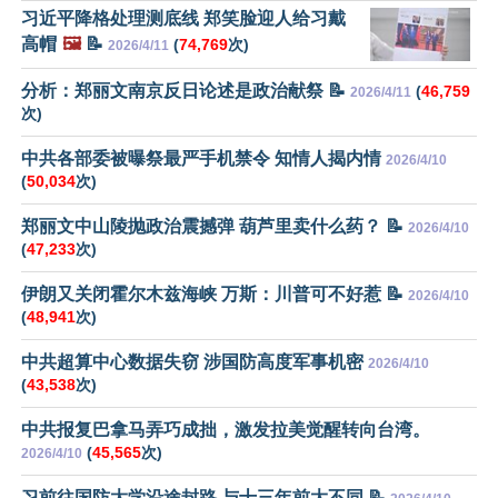
习近平降格处理测底线 郑笑脸迎人给习戴
高帽
🖼️
📝
(
74,769
次)
2026/4/11
分析：郑丽文南京反日论述是政治献祭 📝
(
46,759
2026/4/11
次)
中共各部委被曝祭最严手机禁令 知情人揭内情
2026/4/10
(
50,034
次)
郑丽文中山陵抛政治震撼弹 葫芦里卖什么药？ 📝
2026/4/10
(
47,233
次)
伊朗又关闭霍尔木兹海峡 万斯：川普可不好惹 📝
2026/4/10
(
48,941
次)
中共超算中心数据失窃 涉国防高度军事机密
2026/4/10
(
43,538
次)
中共报复巴拿马弄巧成拙，激发拉美觉醒转向台湾。
(
45,565
次)
2026/4/10
习前往国防大学沿途封路 与十三年前大不同 📝