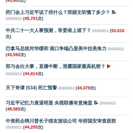
(
45,001
次)
闭门会上习近平说了些什么？郑丽文听懂了多少？ 📝
(
45,701
次)
2026/4/12
中共二十一大人事预测，常委谁上谁下？
(
53,610
2026/4/12
次)
巴拿马总统对华缓和 港口争端凸显美中拉美角力
2026/4/12
(
43,593
次)
郑习会出大事，直播中断，泄露国家最高机密？
▶️
(
44,814
次)
2026/4/12
天下奇谭 (534) 死亡预警
(
34,379
次)
2026/4/12
习近平记忆力衰退明显 央视联播有意掩盖 📝
2026/4/12
(
48,583
次)
中资药企聘川普长子猎友游说公司 华府国安审查获胜
(
44,255
次)
2026/4/11