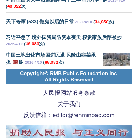
2026/4/10
(
48,822
次)
天下奇谭 (533) 做鬼以后的日常
(
34,950
次)
2026/4/10
习近平急了 境外国资局防资本变天 权贵家族后路被抄
(
49,083
次)
2026/4/10
中国土地出让市场国进民退 风险由韭菜承
担
🖼️
📝
(
68,082
次)
2026/4/10
Copyright© RMB Public Foundation Inc.
All Rights Reserved
人民报网站服务条款
关于我们
反馈信箱：
editor@renminbao.com