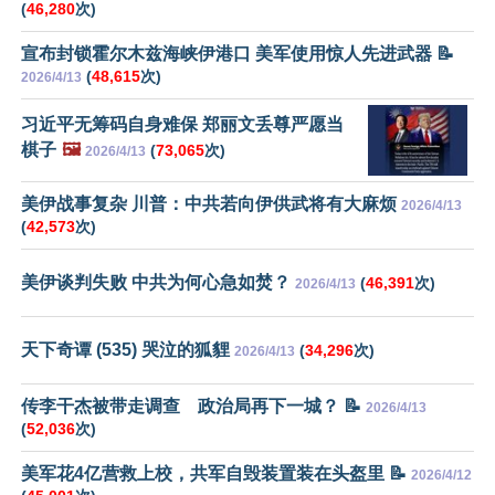
(
46,280
次)
宣布封锁霍尔木兹海峡伊港口 美军使用惊人先进武器 📝
(
48,615
次)
2026/4/13
习近平无筹码自身难保 郑丽文丢尊严愿当
棋子
🖼️
(
73,065
次)
2026/4/13
美伊战事复杂 川普：中共若向伊供武将有大麻烦
2026/4/13
(
42,573
次)
美伊谈判失败 中共为何心急如焚？
(
46,391
次)
2026/4/13
天下奇谭 (535) 哭泣的狐貍
(
34,296
次)
2026/4/13
传李干杰被带走调查 政治局再下一城？ 📝
2026/4/13
(
52,036
次)
美军花4亿营救上校，共军自毁装置装在头盔里 📝
2026/4/12