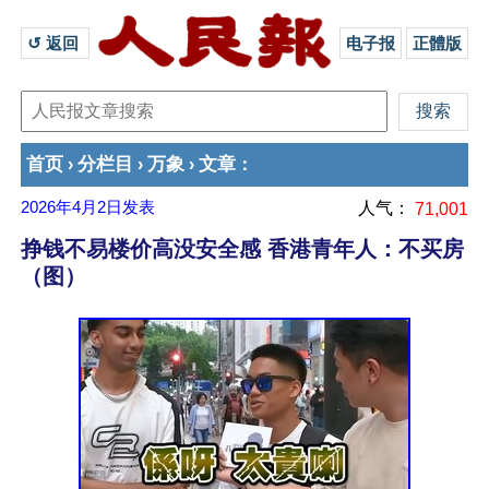
↺ 返回 
电子报
正體版
首页
分栏目
万象
文章
›
›
›
：
2026年4月2日
发表
人气：
71,001
挣钱不易楼价高没安全感 香港青年人：不买房
（图）