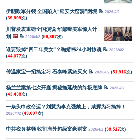
伊朗政军分裂 全国陷入“延安大窑洞”困境 📝
2026/4/2
(
39,999
次)
川普发表重磅全国演说 华邮曝美军惊人计
划
🖼️
📝
(
59,397
次)
2026/4/2
谁要毁掉“四千年美女”？鞠婧祎24小时惊魂 📝
2026/4/2
(
44,077
次)
传温家宝一招搞定习 石泰峰紧急灭火 📝
(
51,916
次)
2026/4/2
杨兰兰案第七次开庭 揭秘拖延战的终极底牌 📝
2026/4/2
(
43,438
次)
一条头巾改命运？刘慧为李克强戴上，咸辉为习摘掉！
(
43,697
次)
2026/4/2
中共税务整顿 收割海外超级富豪财富
(
38,517
次)
2026/4/2