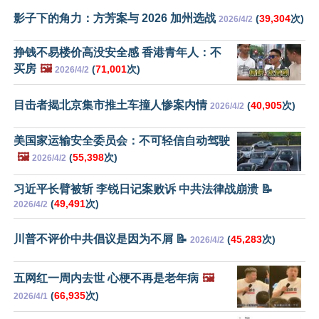
影子下的角力：方芳案与 2026 加州选战
(
39,304
次)
2026/4/2
挣钱不易楼价高没安全感 香港青年人：不
买房
🖼️
(
71,001
次)
2026/4/2
目击者揭北京集市推土车撞人惨案内情
(
40,905
次)
2026/4/2
美国家运输安全委员会：不可轻信自动驾驶
🖼️
(
55,398
次)
2026/4/2
习近平长臂被斩 李锐日记案败诉 中共法律战崩溃 📝
(
49,491
次)
2026/4/2
川普不评价中共倡议是因为不屑 📝
(
45,283
次)
2026/4/2
五网红一周内去世 心梗不再是老年病
🖼️
(
66,935
次)
2026/4/1