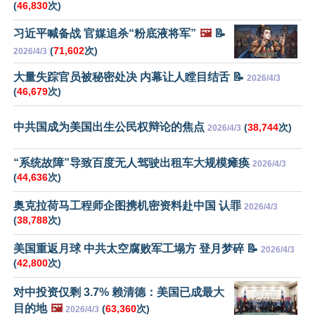
(
46,830
次)
习近平喊备战 官媒追杀“粉底液将军”
🖼️
📝
(
71,602
次)
2026/4/3
大量失踪官员被秘密处决 内幕让人瞠目结舌 📝
2026/4/3
(
46,679
次)
中共国成为美国出生公民权辩论的焦点
(
38,744
次)
2026/4/3
“系统故障”导致百度无人驾驶出租车大规模瘫痪
2026/4/3
(
44,636
次)
奥克拉荷马工程师企图携机密资料赴中国 认罪
2026/4/3
(
38,788
次)
美国重返月球 中共太空腐败军工塌方 登月梦碎 📝
2026/4/3
(
42,800
次)
对中投资仅剩 3.7% 赖清德：美国已成最大
目的地
🖼️
(
63,360
次)
2026/4/3