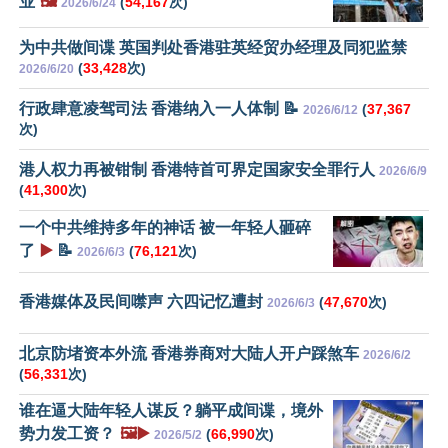
业
🖼️
(
54,167
次)
2026/6/24
为中共做间谍 英国判处香港驻英经贸办经理及同犯监禁
(
33,428
次)
2026/6/20
行政肆意凌驾司法 香港纳入一人体制 📝
(
37,367
2026/6/12
次)
港人权力再被钳制 香港特首可界定国家安全罪行人
2026/6/9
(
41,300
次)
一个中共维持多年的神话 被一年轻人砸碎
了
▶️
📝
(
76,121
次)
2026/6/3
香港媒体及民间噤声 六四记忆遭封
(
47,670
次)
2026/6/3
北京防堵资本外流 香港券商对大陆人开户踩煞车
2026/6/2
(
56,331
次)
谁在逼大陆年轻人谋反？躺平成间谍，境外
势力发工资？
🖼️▶️
(
66,990
次)
2026/5/2