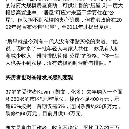
的港府大规模房屋资助，可供出售的“居屋”则一度大
幅提高置业率。“居屋”可应对未至于需要住在“公
屋”、但负担不到私楼的夹心阶层，但香港政府在20
02年起宣布停售“居屋”，至2011年才提出复建。

“后果就是令到有一代人没有津贴买楼的渠道。”他
说，现时多了一批年轻人与家人共住，亦见有人刻
意减少收入，维持排队轮候“公屋”的资格。“你一生
人也买不到私楼，没有选择的时候唯有排队。”

买房者也对香港发展感到悲观
37岁的受访者Kevin（凯文，化名）去年购入一个面
积380呎的巿区“居屋”单位。楼价不足400万元，承
造95%按揭，首期仅需5%，连同杂费约20多万元，
装修约60万元，目前月供1.3万元。

凯文是自由工作者，收入不稳定，平均月入约三万