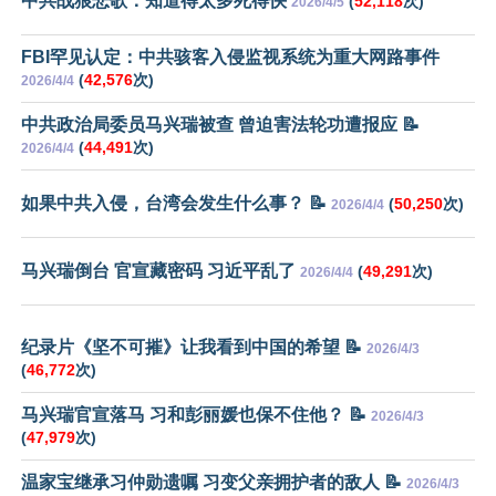
中共战狼悲歌：知道得太多死得快
(
52,118
次)
2026/4/5
FBI罕见认定：中共骇客入侵监视系统为重大网路事件
(
42,576
次)
2026/4/4
中共政治局委员马兴瑞被查 曾迫害法轮功遭报应 📝
(
44,491
次)
2026/4/4
如果中共入侵，台湾会发生什么事？ 📝
(
50,250
次)
2026/4/4
马兴瑞倒台 官宣藏密码 习近平乱了
(
49,291
次)
2026/4/4
纪录片《坚不可摧》让我看到中国的希望 📝
2026/4/3
(
46,772
次)
马兴瑞官宣落马 习和彭丽媛也保不住他？ 📝
2026/4/3
(
47,979
次)
温家宝继承习仲勋遗嘱 习变父亲拥护者的敌人 📝
2026/4/3