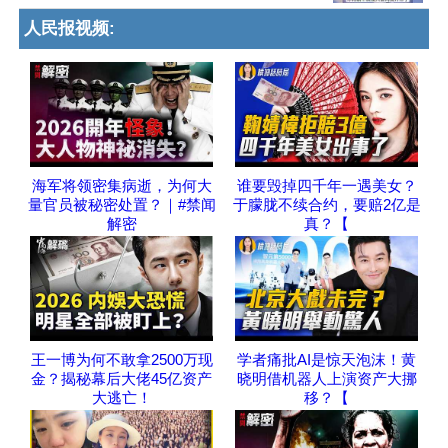
人民报视频:
海军将领密集病逝，为何大
谁要毁掉四千年一遇美女？
量官员被秘密处置？｜#禁闻
于朦胧不续合约，要赔2亿是
解密
真？【
王一博为何不敢拿2500万现
学者痛批AI是惊天泡沫！黄
金？揭秘幕后大佬45亿资产
晓明借机器人上演资产大挪
大逃亡！
移？【