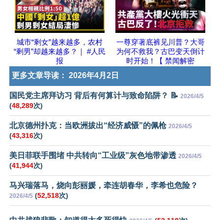
城市“剩女”越来越多，农村
一尊穿著底裤见川普？大哥
“剩男”却越来越多？｜ #人民
为何不救我？古巴变天倒计
报
时开始！【 禁闻解密
更多文章导读：
2026年4月2日
国民党主席拜访习 背后有何算计与致命陷阱？ 📝
2026/4/5
(
48,289
次)
北京德州扑克：当欧洲拔出“经济威慑”的佩枪
2026/4/5
(
43,316
次)
美日菲联手围堵 中共转向“工业级”灰色地带渗透
2026/4/5
(
41,944
次)
马兴瑞落马，烧向彭丽媛，牵连胡春华，李希也危险？
(
52,518
次)
2026/4/5