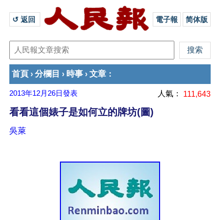
↺ 返回 
電子報
简体版
首頁
分欄目
時事
文章
›
›
›
：
2013年12月26日
發表
人氣：
111,643
看看這個婊子是如何立的牌坊(圖)
吳萊