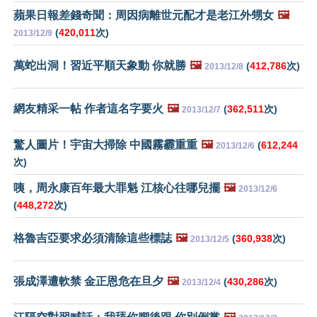
蘋果日報差錢奇聞：周因病離世元配才是老江外甥女
🖼️
(
420,011
次)
2013/12/9
萬蛇出洞！習近平順天象動 你就勝
🖼️
(
412,786
次)
2013/12/8
網友精采一帖 作者這名字要火
🖼️
(
362,511
次)
2013/12/7
驚人圖片！宇宙大掃除 中國霧霾重重
🖼️
(
612,244
2013/12/6
次)
咦，周永康百年最大罪魁 江核心往哪兒擺
🖼️
2013/12/6
(
448,272
次)
格魯吉亞要求必須清除這些標誌
🖼️
(
360,938
次)
2013/12/5
張成澤遭軟禁 金正恩危在旦夕
🖼️
(
430,286
次)
2013/12/4