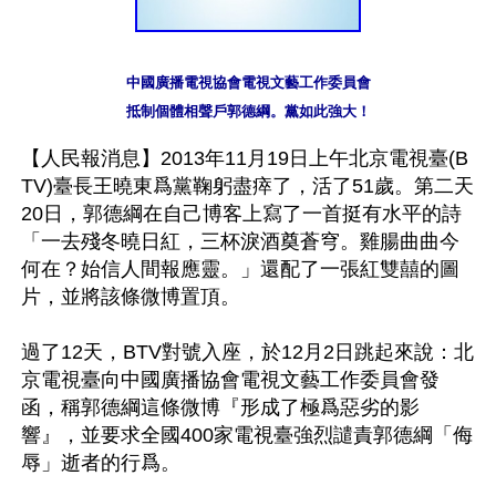
中國廣播電視協會電視文藝工作委員會

抵制個體相聲戶郭德綱。黨如此強大！
【人民報消息】2013年11月19日上午北京電視臺(B
TV)臺長王曉東爲黨鞠躬盡瘁了，活了51歲。第二天
20日，郭德綱在自己博客上寫了一首挺有水平的詩
「一去殘冬曉日紅，三杯淚酒奠蒼穹。雞腸曲曲今
何在？始信人間報應靈。」還配了一張紅雙囍的圖
片，並將該條微博置頂。

過了12天，BTV對號入座，於12月2日跳起來說：北
京電視臺向中國廣播協會電視文藝工作委員會發
函，稱郭德綱這條微博『形成了極爲惡劣的影
響』，並要求全國400家電視臺強烈譴責郭德綱「侮
辱」逝者的行爲。
