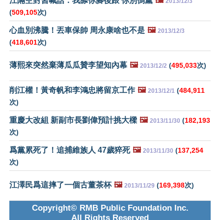
江隔空對習喊話：我舔你腳後跟 你別倒黨
🖼️
2013/12/3
(
509,105
次)
心血別沸騰！丟車保帥 周永康啥也不是
🖼️
2013/12/3
(
418,601
次)
薄熙來突然棄薄瓜瓜贊李望知內幕
🖼️
(
495,033
次)
2013/12/2
削江權！黃奇帆和李鴻忠將留京工作
🖼️
(
484,911
2013/12/1
次)
重慶大改組 新副市長劉偉預計挑大樑
🖼️
(
182,193
2013/11/30
次)
爲黨累死了！追捕維族人 47歲猝死
🖼️
(
137,254
2013/11/30
次)
江澤民爲這摔了一個古董茶杯
🖼️
(
169,398
次)
2013/11/29
Copyright© RMB Public Foundation Inc.
All Rights Reserved