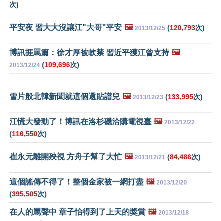
次)
平安夜 習大大沒讓江"大哥"平安
🖼️
(
120,793
次)
2013/12/25
博訊捱罵篇：徐才厚被軟禁 習近平獲江曾支持
🖼️
(
109,696
次)
2013/12/24
雪片般北韓新聞就這個還貼譜兒
🖼️
(
133,995
次)
2013/12/23
江慌大發勁了！博訊在洛杉磯洽購電視臺
🖼️
2013/12/22
(
116,550
次)
崔永元離開殃視 方舟子幫了大忙
🖼️
(
84,486
次)
2013/12/21
這個謠傳不得了！整個金家被一網打盡
🖼️
2013/12/20
(
395,505
次)
在人的罵聲中 章子怡得到了上天的獎賞
🖼️
2013/12/18