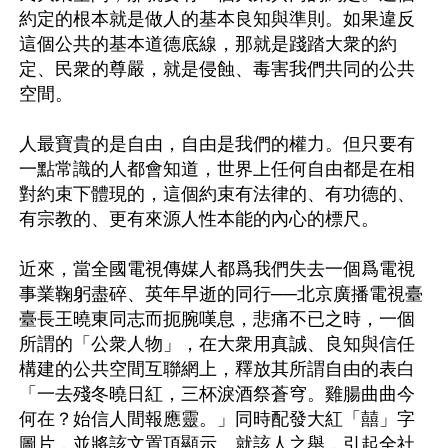
約定的根本就是做人的基本良知與準則。如果違反
這個公共的基本道德底線，那就是踐踏大衆的約
定、民衆的尊嚴，就是侵蝕、毒害我們共同的公共
空間。

人最寶貴的是自由，自由是我們的權力。但只要有
一點常識的人都會知道，世界上任何自由都是在相
對約束下體現的，這個約束有法律的、有功德的、
有宗教的、更有來源人性本能的內心的標尺。

近來，當全國電視傳媒人都爲我們失去一個爲電視
事業鞠躬盡碎、英年早逝的同行──北京廣播電視臺
臺長王曉東同志而扼腕嘆息，悲痛不已之時，一個
所謂的「公衆人物」，在大衆用真誠、良知與信任
構建的公共空間互聯網上，釋放其所謂自由的表白
「一去殘冬曉日紅，三杯淚酒祭蒼穹。雞腸曲曲今
何在？始信人間報應靈。」同時配發大紅「囍」字
圖片，並將該文置頂顯示。就該人之舉，引起全社