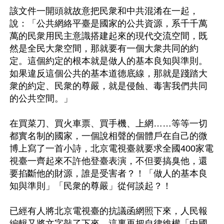
該文件一開頭就故意把民衆和中共混淆在一起，
說：「公共網絡平臺是國家的公共資源，系千千萬
萬的民衆用民主意識搭建起來的現代交流空間，既
然是全民大衆空間，那就要有一個大衆共同的約
定。這個約定的根本就是做人的基本良知與準則。
如果違反這個公共的基本道德底線，那就是踐踏大
衆的約定、民衆的尊嚴，就是侵蝕、毒害我們共同
的公共空間。」

在買菜刀、買火車票、買手機、上網……等等一切
都實名制的國家，一個說相聲的個體戶在自己的微
博上寫了一首小詩，北京電視臺就要求全國400家電
視臺一齊起來不許他登臺表演，不但要搞臭他，還
要掐斷他的財源，誰是受害者？！「做人的基本良
知與準則」「民衆的尊嚴」從何談起？！

已經有人將北京電視臺的抗議函網照下來，人民報
編輯又將文字敲了下來，這裏再把自律維權「中國