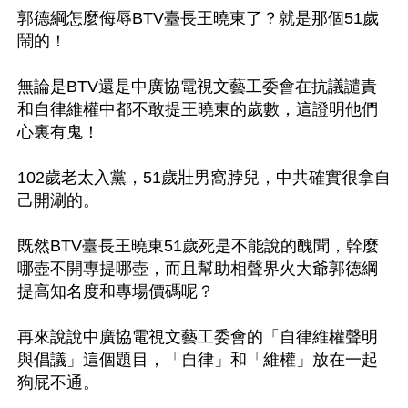
郭德綱怎麼侮辱BTV臺長王曉東了？就是那個51歲
鬧的！

無論是BTV還是中廣協電視文藝工委會在抗議譴責
和自律維權中都不敢提王曉東的歲數，這證明他們
心裏有鬼！

102歲老太入黨，51歲壯男窩脖兒，中共確實很拿自
己開涮的。

既然BTV臺長王曉東51歲死是不能說的醜聞，幹麼
哪壺不開專提哪壺，而且幫助相聲界火大爺郭德綱
提高知名度和專場價碼呢？

再來說說中廣協電視文藝工委會的「自律維權聲明
與倡議」這個題目，「自律」和「維權」放在一起
狗屁不通。
