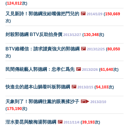
(
124,012
次)
又見新詩！郭德綱沒給嘴僱把門兒的
🖼️
(
150,669
2014/1/29
次)
封殺郭德綱 BTV反助抬身價
(
130,348
次)
2013/12/27
BTV維權信：請求譴責強大的郭德綱
🖼️
(
80,050
2013/12/25
次)
民間傳統藝人郭德綱：忠孝仁爲先
🖼️
(
61,640
次)
2013/2/26
快進去的趙本山躺着叫板郭德綱
🖼️
(
54,103
次)
2013/2/15
天象到了！郭德綱往黨的眼裏揉沙子
🖼️▶️
2013/2/10
(
175,190
次)
泔水姜昆與酸梅湯郭德綱
🖼️
(
39,193
次)
2011/11/4