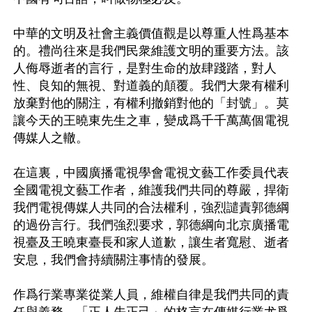
中華的文明及社會主義價值觀是以尊重人性爲基本
的。禮尚往來是我們民衆維護文明的重要方法。該
人侮辱逝者的言行，是對生命的放肆踐踏，對人
性、良知的無視、對道義的顛覆。我們大衆有權利
放棄對他的關注，有權利撤銷對他的「封號」。莫
讓今天的王曉東先生之車，變成爲千千萬萬個電視
傳媒人之轍。

在這裏，中國廣播電視學會電視文藝工作委員代表
全國電視文藝工作者，維護我們共同的尊嚴，捍衛
我們電視傳媒人共同的合法權利，強烈譴責郭德綱
的過份言行。我們強烈要求，郭德綱向北京廣播電
視臺及王曉東臺長和家人道歉，讓生者寬慰、逝者
安息，我們會持續關注事情的發展。

作爲行業專業從業人員，維權自律是我們共同的責
任與義務，「正人先正己」的格言在傳媒行業尤爲