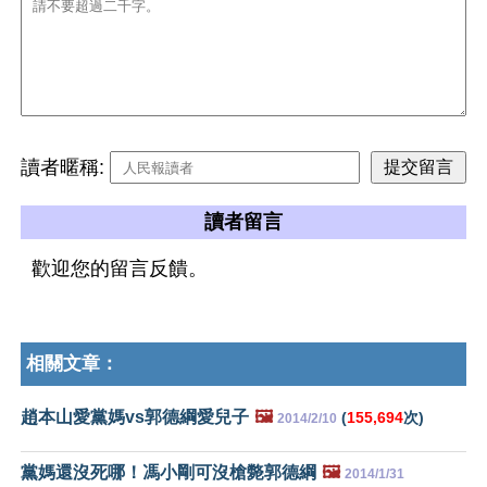
讀者暱稱:
讀者留言
歡迎您的留言反饋。
相關文章：
趙本山愛黨媽vs郭德綱愛兒子
🖼️
(
155,694
次)
2014/2/10
黨媽還沒死哪！馮小剛可沒槍斃郭德綱
🖼️
2014/1/31