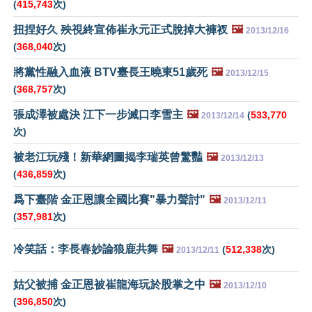
(
415,743
次)
扭捏好久 殃視終宣佈崔永元正式脫掉大褲衩
🖼️
2013/12/16
(
368,040
次)
將黨性融入血液 BTV臺長王曉東51歲死
🖼️
2013/12/15
(
368,757
次)
張成澤被處決 江下一步滅口李雪主
🖼️
(
533,770
2013/12/14
次)
被老江玩殘！新華網圖揭李瑞英曾驚豔
🖼️
2013/12/13
(
436,859
次)
爲下臺階 金正恩讓全國比賽"暴力聲討"
🖼️
2013/12/11
(
357,981
次)
冷笑話：李長春妙論狼鹿共舞
🖼️
(
512,338
次)
2013/12/11
姑父被捕 金正恩被崔龍海玩於股掌之中
🖼️
2013/12/10
(
396,850
次)