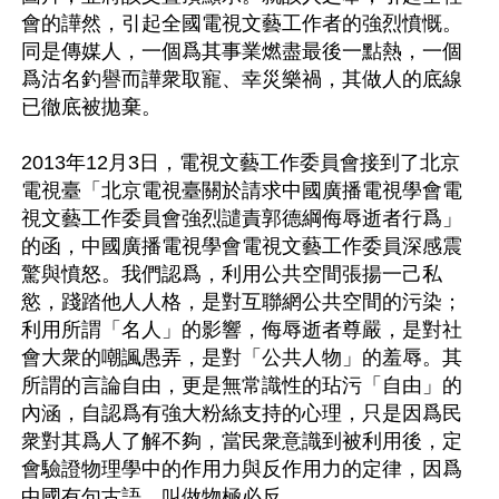
會的譁然，引起全國電視文藝工作者的強烈憤慨。
同是傳媒人，一個爲其事業燃盡最後一點熱，一個
爲沽名釣譽而譁衆取寵、幸災樂禍，其做人的底線
已徹底被拋棄。

2013年12月3日，電視文藝工作委員會接到了北京
電視臺「北京電視臺關於請求中國廣播電視學會電
視文藝工作委員會強烈譴責郭德綱侮辱逝者行爲」
的函，中國廣播電視學會電視文藝工作委員深感震
驚與憤怒。我們認爲，利用公共空間張揚一己私
慾，踐踏他人人格，是對互聯網公共空間的污染；
利用所謂「名人」的影響，侮辱逝者尊嚴，是對社
會大衆的嘲諷愚弄，是對「公共人物」的羞辱。其
所謂的言論自由，更是無常識性的玷污「自由」的
內涵，自認爲有強大粉絲支持的心理，只是因爲民
衆對其爲人了解不夠，當民衆意識到被利用後，定
會驗證物理學中的作用力與反作用力的定律，因爲
中國有句古語，叫做物極必反。
