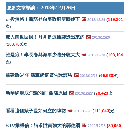
更多文章導讀：
2013年12月26日
走投無路！斯諾登向美政府雙膝跪下
🖼️
(
119,301
2013/12/29
次)
驚人前世回憶！月亮是這樣製造出來的
🖼️
2013/12/29
(
106,703
次)
誰是狼！李長春與海軍少將分歧太大
🖼️
(
103,164
2013/12/28
次)
黨建政64年 新華網這廣告說該垮
🖼️
(
66,620
次)
2013/12/28
新華網泄底:"雞的屁"傲漲原因
🖼️
(
76,423
次)
2013/12/27
看看這個婊子是如何立的牌坊
🖼️
(
111,643
次)
2013/12/26
BTV維權信：請求譴責強大的郭德綱
🖼️
(
80,050
2013/12/25