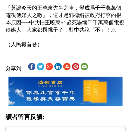
「莫讓今天的王曉東先生之車，變成爲千千萬萬個
電視傳媒人之轍」，這才是郭德綱被政府打擊的根
本原因──中共怕王曉東51歲死嚇壞千千萬萬個電視
傳媒人，大家都撂挑子了，對中共說「不」！△

分享到：
讀者留言反饋: