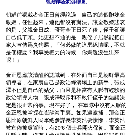
張成澤與金家的關係圖。
朝鮮前獨裁者金正日曾經說過，自己的這個胞妹金
敬姬，任性起來，連他都沒有辦法。讓金敬姬悲哀
的是，父親金日成、哥哥金正日死了後，侄子卻讓
自己低了頭。她更想不通的是，親侄子居然能把自
家人宣傳爲臭狗屎，「何必做的這麼絕情呢，不就
是個權麼？我享受權力的時候，你媽還沒生出來
呢！」

金正恩應該清醒的認識到，在外面自己是朝鮮最高
領導者，在家裏自己是政治經濟場上的新手，張成
澤不但是自己的姑父，而且是相當有人脈有經驗的
政治領導人物。張成澤駁斥和不執行侄子的錯誤決
定是很正常的事。現在好了， 在軍隊中沒有人脈的
金正恩被掌握在崔龍海手裏。如果遭逮捕，那金正
恩比原朝鮮人民軍總參謀長李英浩要悽慘，李英浩
被宣佈被處置時，有20多個士兵開火保衛。而金正