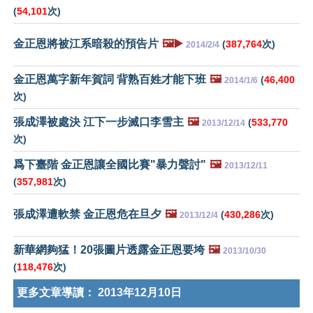
(
54,101
次)
金正恩將被江系暗殺的預告片
🖼️▶️
(
387,764
次)
2014/2/4
金正恩萬字新年賀詞 背熟百姓才能下班
🖼️
(
46,400
2014/1/6
次)
張成澤被處決 江下一步滅口李雪主
🖼️
(
533,770
2013/12/14
次)
爲下臺階 金正恩讓全國比賽"暴力聲討"
🖼️
2013/12/11
(
357,981
次)
張成澤遭軟禁 金正恩危在旦夕
🖼️
(
430,286
次)
2013/12/4
新華網夠猛！20張圖片透露金正恩要垮
🖼️
2013/10/30
(
118,476
次)
更多文章導讀：
2013年12月10日