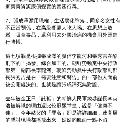
家寶貴資源廉價變賣的賣國行爲。

7、張成澤濫用職權，生活腐化墮落，同多名女性有
不正當關係，在高級餐廳大吃大喝。在思想上放
鬆，吸食毒品，還利用去外國治病的機會用外匯進
行賭博。

這七項罪是根據張成澤的親信李龍河和張秀吉在酷
刑下的「揭發」綜合加工的。朝鮮勞動黨中央行政
部第一副部長李龍河、朝鮮勞動黨中央行政部副部
長張秀吉是在「需要注意和警告」的一部份人面前
被公開處決的。也就是讓張成澤死無對證。

去年被金正日「託孤」的朝鮮人民軍總參謀長李英
浩被解職的理由還比較冠冕堂皇，說是「健康不
佳」。今年姑父的「罪名」卻是詳詳細細，連高層