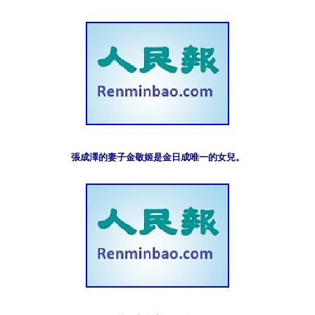
張成澤的妻子金敬姬是金日成唯一的女兒。