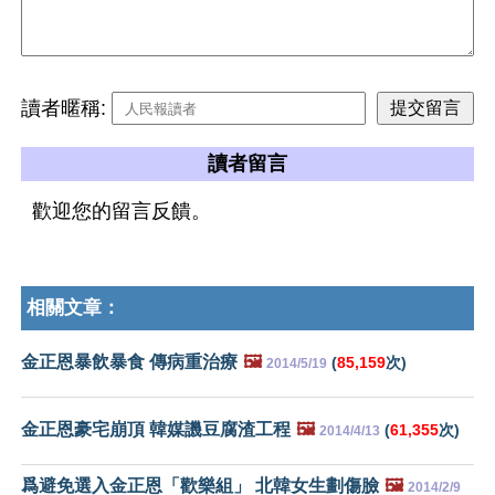
讀者暱稱:
讀者留言
歡迎您的留言反饋。
相關文章：
金正恩暴飲暴食 傳病重治療
🖼️
(
85,159
次)
2014/5/19
金正恩豪宅崩頂 韓媒譏豆腐渣工程
🖼️
(
61,355
次)
2014/4/13
爲避免選入金正恩「歡樂組」 北韓女生劃傷臉
🖼️
2014/2/9