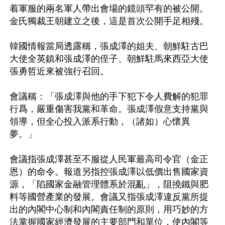
着軍服的兩名軍人帶出會場的鏡頭罕有的被公開。
金氏獨裁王朝建立之後，這是首次公開手足相殘。

韓國情報當局透露稱，張成澤的姐夫、朝鮮駐古巴
大使全英鎮和張成澤的侄子、朝鮮駐馬來西亞大使
張勇哲近來被強行召回。

會議稱：「張成澤與他的手下犯下令人費解的犯罪
行爲，嚴重傷害我黨和革命。張成澤假意支持黨與
領導，但全心投入派系行動，（諸如）心懷異
夢。」

會議指張成澤甚至不服從人民軍最高司令官（金正
恩）的命令。報道另指控張成澤以低價出售國家資
源，「陷國家金融管理體系於混亂」，阻撓鐵與肥
料等國營產業的發展。會議又指張成澤違反黨所提
出的內閣中心制和內閣責任制的原則，用巧妙的方
法掌握國家經濟發展的主要部門和單位，使內閣等