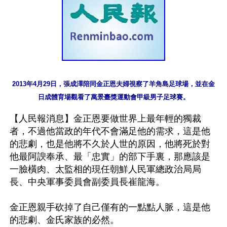
2013年4月29日，張成澤陪同金正恩夫婦視察了羊角島足球場，並在金
日成體育場觀看了萬景臺獎運動會甲級男子足球賽。
【人民報消息】金正恩要做世界上最年輕的獨裁
者，不過他當政的年代不會滿足他的需求，這是他
的悲劇，也是他將不久於人世的原因，他將死於對
他最阿諛奉承、最「忠實」的部下手裏，那應該是
一臉橫肉、太監相的現任朝鮮人民軍總政治局局
長、中央軍事委員會副委員長崔龍海。

金正恩親手砍掉了自己僅有的一點點人脈，這是他
的悲劇、金氏家族的必然。
