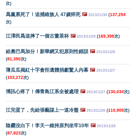
次)
爲黨累死了！追捕維族人 47歲猝死
🖼️
(
137,254
2013/11/30
次)
江澤民爲這摔了一個古董茶杯
🖼️
(
169,398
次)
2013/11/29
給奧巴馬加分！新華網又犯原則性錯誤
🖼️
2013/11/28
(
81,390
次)
薄瓜瓜揭紅十字會拒遺體捐獻驚人內幕
🖼️
2013/11/27
(
153,272
次)
博訊心疼了！傳青島江系全被處理
🖼️
(
130,034
次)
2013/11/27
江完蛋了，先給張藝謀上一道冷盤
🖼️
(
110,909
次)
2013/11/26
陰霾沒白下！李天一維持原判坐牢10年
🖼️
2013/11/26
(
87,823
次)