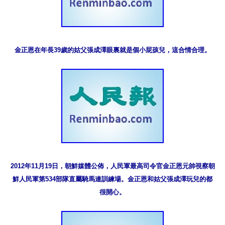
金正恩在年長39歲的姑父張成澤眼裏就是個小屁孩兒，這合情合理。
2012年11月19日，朝鮮媒體公佈，人民軍最高司令官金正恩元帥視察朝
鮮人民軍第534部隊直屬騎馬連訓練場。金正恩和姑父張成澤玩兒的都
很開心。