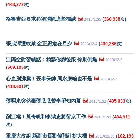
(
448,272
次)
格魯吉亞要求必須清除這些標誌
🖼️
(
360,938
次)
2013/12/5
張成澤遭軟禁 金正恩危在旦夕
🖼️
(
430,286
次)
2013/12/4
江隔空對習喊話：我舔你腳後跟 你別倒黨
🖼️
2013/12/3
(
509,105
次)
心血別沸騰！丟車保帥 周永康啥也不是
🖼️
2013/12/3
(
418,601
次)
薄熙來突然棄薄瓜瓜贊李望知內幕
🖼️
(
495,033
次)
2013/12/2
削江權！黃奇帆和李鴻忠將留京工作
🖼️
(
484,911
2013/12/1
次)
重慶大改組 新副市長劉偉預計挑大樑
🖼️
(
182,193
2013/11/30