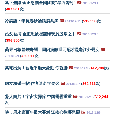
爲下臺階 金正恩讓全國比賽"暴力聲討"
🖼️
2013/12/11
(
357,981
次)
冷笑話：李長春妙論狼鹿共舞
🖼️
(
512,338
次)
2013/12/11
姑父被捕 金正恩被崔龍海玩於股掌之中
🖼️
2013/12/10
(
396,850
次)
蘋果日報差錢奇聞：周因病離世元配才是老江外甥女
🖼️
(
420,011
次)
2013/12/9
萬蛇出洞！習近平順天象動 你就勝
🖼️
(
412,786
次)
2013/12/8
網友精采一帖 作者這名字要火
🖼️
(
362,511
次)
2013/12/7
驚人圖片！宇宙大掃除 中國霧霾重重
🖼️
(
612,244
2013/12/6
次)
咦，周永康百年最大罪魁 江核心往哪兒擺
🖼️
2013/12/6