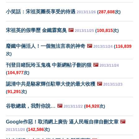
小笑話：宋祖英團長享受的待遇
(
287,608
次)
2013/11/26
宋祖英的假學歷 金鐵霖窩臭
🖼️
(
100,815
次)
2013/11/25
廢鐵中倆活人！一個無法言表的神奇
🖼️
(
116,839
2013/11/24
次)
刊登目睹阮玲玉鬼魂 中新網帖子刪的狠
🖼️
2013/11/24
(
104,977
次)
認清中共是駱家輝任駐華大使的最大收穫
🖼️
2013/11/23
(
91,291
次)
谷歌總裁，我對你說…
🖼️
(
84,920
次)
2013/11/22
Google作惡！取消網上廣告 逼人民報自律自刪文章
🖼️
(
142,586
次)
2013/11/20