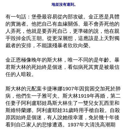
地並沒有達到。
有一句話：堡壘最容易從內部攻破。金正恩是具體
的實施者。他把自己有血緣關係、最不會弄死他的
人弄死，他就是要弄死自己，更準確的說，他在親
手毀掉金氏王朝。從更深層想，這應該是上天對獨
裁者的安排，不能讓殘暴者欣欣向榮。

金正恩極像晚年的斯大林，唯一不同的是年齡。暴
君斯大林的死始終是個迷，看似病死其實是被最信
任的人暗殺。

斯大林的元配葉卡捷琳娜1907年因貧困交加死於肺
病，他們生一子雅可夫。斯大林1919年再婚，第二
任妻子阿利盧耶娃爲斯大林生了一雙兒女瓦西里和
斯維特蘭娜。阿利盧耶娃31歲時用手槍自殺。自殺
原因始終是個迷，有人說她很幸運，免於幾十年後
看到自己家人的悲慘遭遇。1937年大清洗高潮期