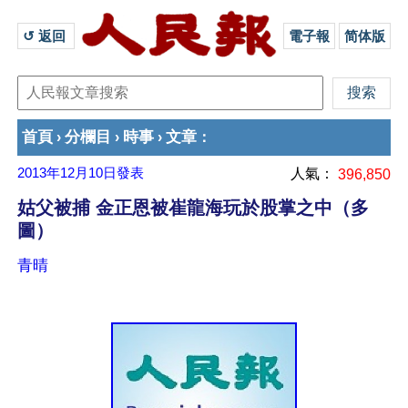
↺ 返回 
電子報
简体版
首頁
分欄目
時事
文章
›
›
›
：
2013年12月10日
發表
人氣：
396,850
姑父被捕 金正恩被崔龍海玩於股掌之中（多
圖）
青晴