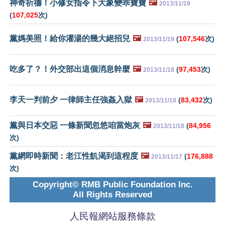
神奇祈禱！小修女指令下大象變乖寶寶
🖼️
2013/11/19
(
107,025
次)
黨媽美照！給你灌湯的幾大絕招兒
🖼️
(
107,546
次)
2013/11/19
吃多了？！外交部出這個消息幹麼
🖼️
(
97,453
次)
2013/11/18
李天一判前夕 一律師主任強姦入獄
🖼️
(
83,432
次)
2013/11/18
黨與日本交惡 一條新聞忽悠咱當炮灰
🖼️
(
84,956
2013/11/18
次)
黨網即時新聞：老江性飢渴到這程度
🖼️
(
176,888
2013/11/17
次)
Copyright© RMB Public Foundation Inc.
All Rights Reserved
人民報網站服務條款