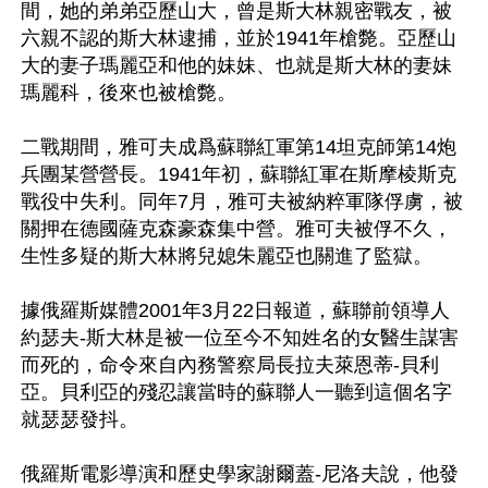
間，她的弟弟亞歷山大，曾是斯大林親密戰友，被
六親不認的斯大林逮捕，並於1941年槍斃。亞歷山
大的妻子瑪麗亞和他的妹妹、也就是斯大林的妻妹
瑪麗科，後來也被槍斃。

二戰期間，雅可夫成爲蘇聯紅軍第14坦克師第14炮
兵團某營營長。1941年初，蘇聯紅軍在斯摩棱斯克
戰役中失利。同年7月，雅可夫被納粹軍隊俘虜，被
關押在德國薩克森豪森集中營。雅可夫被俘不久，
生性多疑的斯大林將兒媳朱麗亞也關進了監獄。

據俄羅斯媒體2001年3月22日報道，蘇聯前領導人
約瑟夫-斯大林是被一位至今不知姓名的女醫生謀害
而死的，命令來自內務警察局長拉夫萊恩蒂-貝利
亞。貝利亞的殘忍讓當時的蘇聯人一聽到這個名字
就瑟瑟發抖。

俄羅斯電影導演和歷史學家謝爾蓋-尼洛夫說，他發