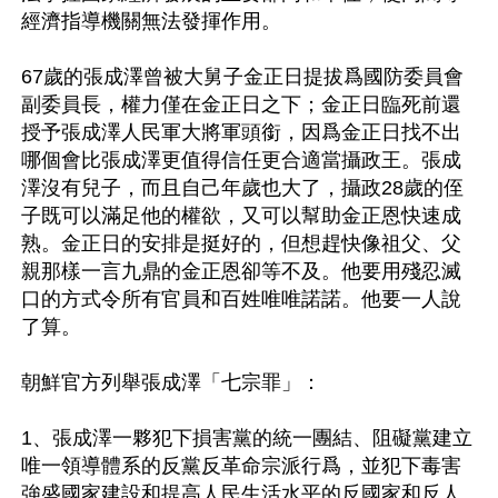
經濟指導機關無法發揮作用。

67歲的張成澤曾被大舅子金正日提拔爲國防委員會
副委員長，權力僅在金正日之下；金正日臨死前還
授予張成澤人民軍大將軍頭銜，因爲金正日找不出
哪個會比張成澤更值得信任更合適當攝政王。張成
澤沒有兒子，而且自己年歲也大了，攝政28歲的侄
子既可以滿足他的權欲，又可以幫助金正恩快速成
熟。金正日的安排是挺好的，但想趕快像祖父、父
親那樣一言九鼎的金正恩卻等不及。他要用殘忍滅
口的方式令所有官員和百姓唯唯諾諾。他要一人說
了算。

朝鮮官方列舉張成澤「七宗罪」：

1、張成澤一夥犯下損害黨的統一團結、阻礙黨建立
唯一領導體系的反黨反革命宗派行爲，並犯下毒害
強盛國家建設和提高人民生活水平的反國家和反人