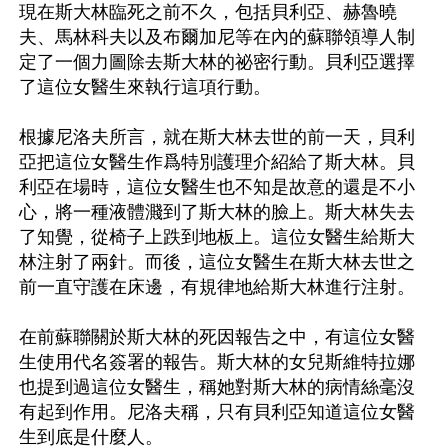
現在斯大林臨死之前不久，包括貝利亞、赫魯曉
夫、馬林科夫以及布爾加尼等在內的蘇聯領導人制
定了一個力圖除去斯大林的祕密行動。貝利亞選擇
了這位女醫生來執行這項行動。

根據尼洛夫所言，就在斯大林去世的前一天，貝利
亞把這位女醫生作爲特別護理介紹給了斯大林。貝
利亞在場時，這位女醫生也不知是故意的還是不小
心，將一種液體濺到了斯大林的臉上。斯大林失去
了知覺，從椅子上跌到地板上。這位女醫生給斯大
林注射了兩針。而後，這位女醫生在斯大林去世之
前一直守護在床邊，有規律地給斯大林進行注射。

在前蘇聯關於斯大林的死因報告之中，有這位女醫
生使用代名簽署的報告。斯大林的女兒斯維特拉娜
也提到過這位女醫生，稱她對斯大林的病情絲毫沒
有起到作用。尼洛夫稱，只有貝利亞知道這位女醫
生到底是什麼人。
