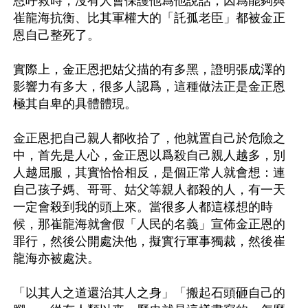
恩呼救時，沒有人會保護他爲他說話，因爲能夠與
崔龍海抗衡、比其軍權大的「託孤老臣」都被金正
恩自己整死了。 

實際上，金正恩把姑父描的有多黑，證明張成澤的
影響力有多大，很多人認爲，這種做法正是金正恩
極其自卑的具體體現。

金正恩把自己親人都收拾了，他就置自己於危險之
中，首先是人心，金正恩以爲殺自己親人越多，別
人越屈服，其實恰恰相反，是個正常人就會想：連
自己孩子媽、哥哥、姑父等親人都殺的人，有一天
一定會殺到我的頭上來。當很多人都這樣想的時
候，那崔龍海就會假「人民的名義」宣佈金正恩的
罪行，然後公開處決他，擬實行軍事獨裁，然後崔
龍海亦被處決。

「以其人之道還治其人之身」「搬起石頭砸自己的