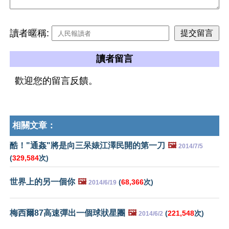
讀者暱稱:
讀者留言
歡迎您的留言反饋。
相關文章：
酷！"通姦"將是向三呆婊江澤民開的第一刀
🖼️
2014/7/5
(
329,584
次)
世界上的另一個你
🖼️
(
68,366
次)
2014/6/19
梅西爾87高速彈出一個球狀星團
🖼️
(
221,548
次)
2014/6/2