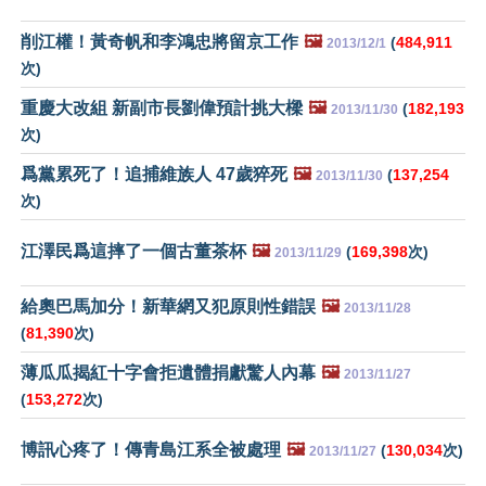
削江權！黃奇帆和李鴻忠將留京工作
🖼️
(
484,911
2013/12/1
次)
重慶大改組 新副市長劉偉預計挑大樑
🖼️
(
182,193
2013/11/30
次)
爲黨累死了！追捕維族人 47歲猝死
🖼️
(
137,254
2013/11/30
次)
江澤民爲這摔了一個古董茶杯
🖼️
(
169,398
次)
2013/11/29
給奧巴馬加分！新華網又犯原則性錯誤
🖼️
2013/11/28
(
81,390
次)
薄瓜瓜揭紅十字會拒遺體捐獻驚人內幕
🖼️
2013/11/27
(
153,272
次)
博訊心疼了！傳青島江系全被處理
🖼️
(
130,034
次)
2013/11/27