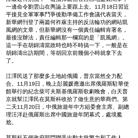
一邊命令劉雲山在輿論上要跟上去。11月18日習近
平接見全軍軍事鬥爭後勤準備工作會議代表當天，
新華網刊登了兩篇何祚庥主持的反法輪功的網站凱
風網的文章，但新華網沒有一個責任編輯肯署名，
最後沒辦法，責任編輯那一欄寫的是「凱風網」。
這一手在胡錦濤當政時也時不時搞一下，一般是在
胡錦濤出訪期間，等胡回京前幾個小時就拿下去
了。

江澤民送了那麼多土地給俄國，普京當然全力配
合。11月19日，晚上彭麗媛應邀出席俄羅斯駐華使
館舉行的紀念柴可夫斯基俄羅斯歌劇晚會，白天普
京就幫江澤民在莫斯科收拾了做生意的華商們。第
二天11月20日，中俄旅遊年中方組委會主席、副總
理汪洋赴俄羅斯出席中國旅遊年閉幕式，處境尷
尬。

莫斯科五個政府部門聯手出動大批警力和工作人