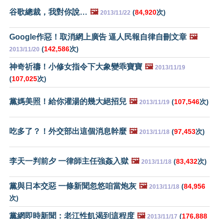
谷歌總裁，我對你說…
🖼️
(
84,920
次)
2013/11/22
Google作惡！取消網上廣告 逼人民報自律自刪文章
🖼️
(
142,586
次)
2013/11/20
神奇祈禱！小修女指令下大象變乖寶寶
🖼️
2013/11/19
(
107,025
次)
黨媽美照！給你灌湯的幾大絕招兒
🖼️
(
107,546
次)
2013/11/19
吃多了？！外交部出這個消息幹麼
🖼️
(
97,453
次)
2013/11/18
李天一判前夕 一律師主任強姦入獄
🖼️
(
83,432
次)
2013/11/18
黨與日本交惡 一條新聞忽悠咱當炮灰
🖼️
(
84,956
2013/11/18
次)
黨網即時新聞：老江性飢渴到這程度
🖼️
(
176,888
2013/11/17