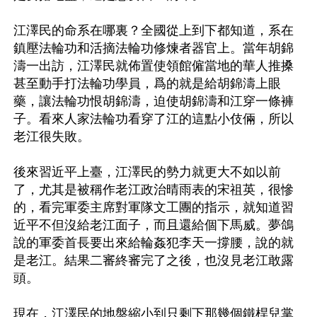
江澤民的命系在哪裏？全國從上到下都知道，系在
鎮壓法輪功和活摘法輪功修煉者器官上。當年胡錦
濤一出訪，江澤民就佈置使領館僱當地的華人推搡
甚至動手打法輪功學員，爲的就是給胡錦濤上眼
藥，讓法輪功恨胡錦濤，迫使胡錦濤和江穿一條褲
子。看來人家法輪功看穿了江的這點小伎倆，所以
老江很失敗。

後來習近平上臺，江澤民的勢力就更大不如以前
了，尤其是被稱作老江政治晴雨表的宋祖英，很慘
的，看完軍委主席對軍隊文工團的指示，就知道習
近平不但沒給老江面子，而且還給個下馬威。夢鴿
說的軍委首長要出來給輪姦犯李天一撐腰，說的就
是老江。結果二審終審完了之後，也沒見老江敢露
頭。

現在，江澤民的地盤縮小到只剩下那幾個鐵桿兒掌