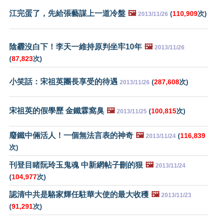
江完蛋了，先給張藝謀上一道冷盤
🖼️
(
110,909
次)
2013/11/26
陰霾沒白下！李天一維持原判坐牢10年
🖼️
2013/11/26
(
87,823
次)
小笑話：宋祖英團長享受的待遇
(
287,608
次)
2013/11/26
宋祖英的假學歷 金鐵霖窩臭
🖼️
(
100,815
次)
2013/11/25
廢鐵中倆活人！一個無法言表的神奇
🖼️
(
116,839
2013/11/24
次)
刊登目睹阮玲玉鬼魂 中新網帖子刪的狠
🖼️
2013/11/24
(
104,977
次)
認清中共是駱家輝任駐華大使的最大收穫
🖼️
2013/11/23
(
91,291
次)