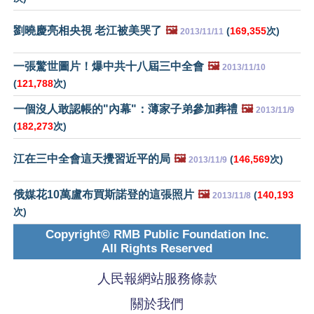
劉曉慶亮相央視 老江被美哭了
🖼️
(
169,355
次)
2013/11/11
一張驚世圖片！爆中共十八屆三中全會
🖼️
2013/11/10
(
121,788
次)
一個沒人敢認帳的"內幕"：薄家子弟參加葬禮
🖼️
2013/11/9
(
182,273
次)
江在三中全會這天攪習近平的局
🖼️
(
146,569
次)
2013/11/9
俄媒花10萬盧布買斯諾登的這張照片
🖼️
(
140,193
2013/11/8
次)
Copyright© RMB Public Foundation Inc.
All Rights Reserved
人民報網站服務條款
關於我們