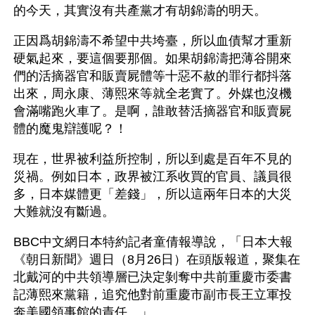
的今天，其實沒有共產黨才有胡錦濤的明天。
正因爲胡錦濤不希望中共垮臺，所以血債幫才重新
硬氣起來，要這個要那個。如果胡錦濤把薄谷開來
們的活摘器官和販賣屍體等十惡不赦的罪行都抖落
出來，周永康、薄熙來等就全老實了。外媒也沒機
會滿嘴跑火車了。是啊，誰敢替活摘器官和販賣屍
體的魔鬼辯護呢？！
現在，世界被利益所控制，所以到處是百年不見的
災禍。例如日本，政界被江系收買的官員、議員很
多，日本媒體更「差錢」，所以這兩年日本的大災
大難就沒有斷過。
BBC中文網日本特約記者童倩報導說，「日本大報
《朝日新聞》週日（8月26日）在頭版報道，聚集在
北戴河的中共領導層已決定剝奪中共前重慶市委書
記薄熙來黨籍，追究他對前重慶市副市長王立軍投
奔美國領事館的責任。」