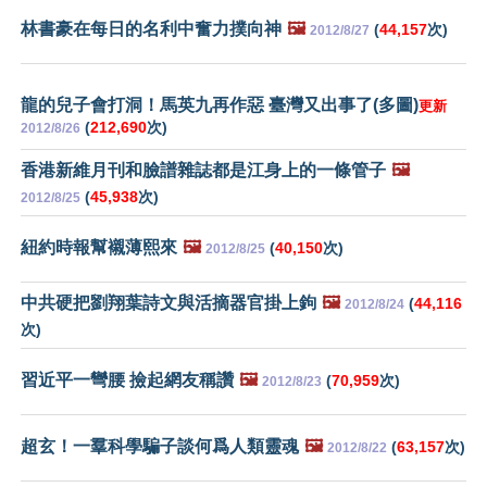
林書豪在每日的名利中奮力撲向神
🖼️
(
44,157
次)
2012/8/27
龍的兒子會打洞！馬英九再作惡 臺灣又出事了(多圖)
更新
(
212,690
次)
2012/8/26
香港新維月刊和臉譜雜誌都是江身上的一條管子
🖼️
(
45,938
次)
2012/8/25
紐約時報幫襯薄熙來
🖼️
(
40,150
次)
2012/8/25
中共硬把劉翔葉詩文與活摘器官掛上鉤
🖼️
(
44,116
2012/8/24
次)
習近平一彎腰 撿起網友稱讚
🖼️
(
70,959
次)
2012/8/23
超玄！一羣科學騙子談何爲人類靈魂
🖼️
(
63,157
次)
2012/8/22