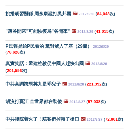
挑撥胡習關係 周永康猛打吳邦國
🖼️
(
84,048
次)
2012/8/30
"薄谷開來"可能恢復爲"谷開來"
🖼️
(
41,015
次)
2012/8/29
P民報是給P民看的 黨對號入了座（29圖）
2012/8/29
(
78,626
次)
真實笑話：孟建柱敦促中國人趕快出國
🖼️
2012/8/28
(
201,556
次)
中共高調誇馬英九是乖兒子
🖼️
(
221,352
次)
2012/8/28
胡沒打贏江 全世界都在裝傻
🖼️
(
57,038
次)
2012/8/27
中共後院着火了！駭客們掉轉了槍口
🖼️
(
72,601
次)
2012/8/27