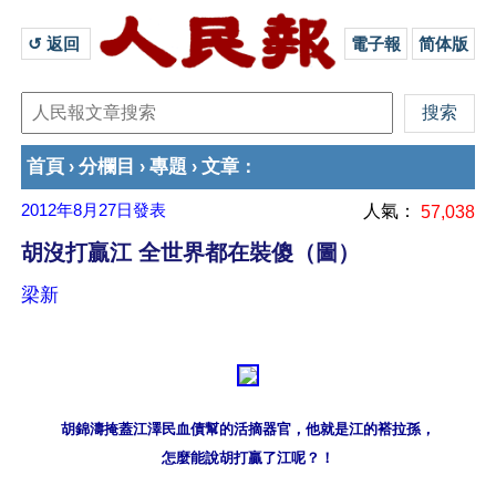
↺ 返回 
電子報
简体版
首頁
分欄目
專題
文章
›
›
›
：
2012年8月27日
發表
人氣：
57,038
胡沒打贏江 全世界都在裝傻（圖）
梁新
胡錦濤掩蓋江澤民血債幫的活摘器官，他就是江的褡拉孫，
怎麼能說胡打贏了江呢？！