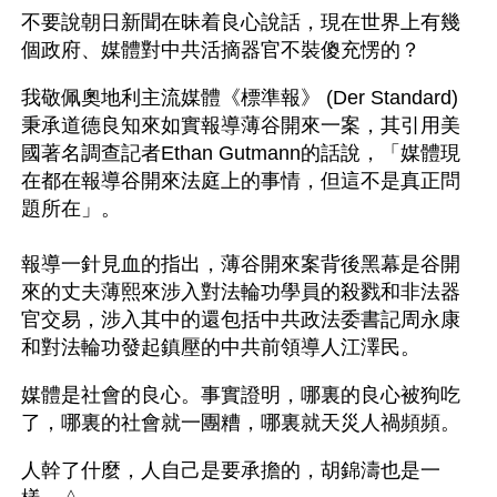
不要說朝日新聞在昧着良心說話，現在世界上有幾
個政府、媒體對中共活摘器官不裝傻充愣的？
我敬佩奧地利主流媒體《標準報》 (Der Standard)
秉承道德良知來如實報導薄谷開來一案，其引用美
國著名調查記者Ethan Gutmann的話說，「媒體現
在都在報導谷開來法庭上的事情，但這不是真正問
題所在」。
報導一針見血的指出，薄谷開來案背後黑幕是谷開
來的丈夫薄熙來涉入對法輪功學員的殺戮和非法器
官交易，涉入其中的還包括中共政法委書記周永康
和對法輪功發起鎮壓的中共前領導人江澤民。
媒體是社會的良心。事實證明，哪裏的良心被狗吃
了，哪裏的社會就一團糟，哪裏就天災人禍頻頻。 
人幹了什麼，人自己是要承擔的，胡錦濤也是一