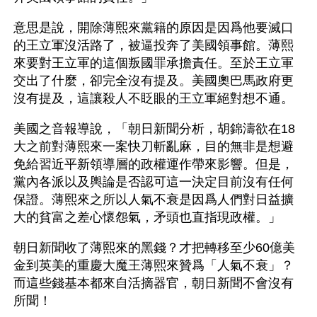
意思是說，開除薄熙來黨籍的原因是因爲他要滅口
的王立軍沒活路了，被逼投奔了美國領事館。薄熙
來要對王立軍的這個叛國罪承擔責任。至於王立軍
交出了什麼，卻完全沒有提及。美國奧巴馬政府更
沒有提及，這讓殺人不眨眼的王立軍絕對想不通。
美國之音報導說，「朝日新聞分析，胡錦濤欲在18
大之前對薄熙來一案快刀斬亂麻，目的無非是想避
免給習近平新領導層的政權運作帶來影響。但是，
黨內各派以及輿論是否認可這一決定目前沒有任何
保證。薄熙來之所以人氣不衰是因爲人們對日益擴
大的貧富之差心懷怨氣，矛頭也直指現政權。」
朝日新聞收了薄熙來的黑錢？才把轉移至少60億美
金到英美的重慶大魔王薄熙來贊爲「人氣不衰」？
而這些錢基本都來自活摘器官，朝日新聞不會沒有
所聞！