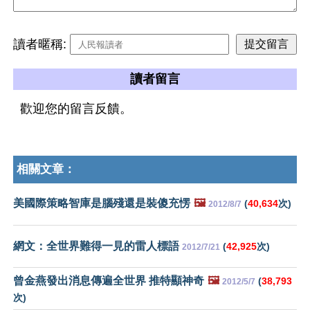
讀者暱稱:
讀者留言
歡迎您的留言反饋。
相關文章：
美國際策略智庫是腦殘還是裝傻充愣
🖼️
(
40,634
次)
2012/8/7
網文：全世界難得一見的雷人標語
(
42,925
次)
2012/7/21
曾金燕發出消息傳遍全世界 推特顯神奇
🖼️
(
38,793
2012/5/7
次)