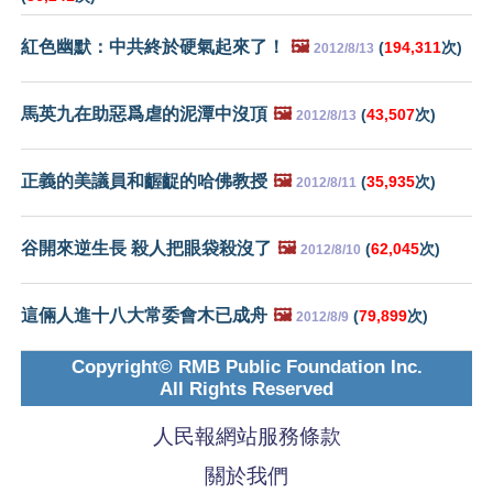
紅色幽默：中共終於硬氣起來了！
🖼️
(
194,311
次)
2012/8/13
馬英九在助惡爲虐的泥潭中沒頂
🖼️
(
43,507
次)
2012/8/13
正義的美議員和齷齪的哈佛教授
🖼️
(
35,935
次)
2012/8/11
谷開來逆生長 殺人把眼袋殺沒了
🖼️
(
62,045
次)
2012/8/10
這倆人進十八大常委會木已成舟
🖼️
(
79,899
次)
2012/8/9
Copyright© RMB Public Foundation Inc.
All Rights Reserved
人民報網站服務條款
關於我們