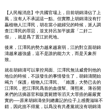
【人民報消息】中共國官場上，目前胡錦濤佔了上
風，沒有人不承認這一點。但實際上胡錦濤沒有打
贏植物人江澤民，胡在當小媳婦兒的時候，派人調
查江澤民的罪惡，並支持呂加平披露「二奸二
假」，就是爲了置江於死地。 
後來，江澤民的勢力越來越衰弱，江的對立面胡錦
濤越來越強盛，這不是誰的能力大，而是天象所
致。
就在胡錦濤可以掌控局面、江澤民無法威脅到他的
地位的時候，不該發生的事情發生了，胡錦濤開始
竭力「保護」植物人江澤民、「維護」大勢已去的
江澤民，把江澤民爲首的血債幫、薄熙來、薄谷開
來們的活摘器官和販賣屍體等滔天大罪捂的嚴嚴實
實的──原來胡錦濤坐到總書記的位子上感覺滋味不
錯，因此捨不得黨，以爲沒有共產黨就沒有胡錦濤