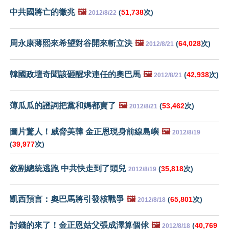
中共國將亡的徵兆
🖼️
(
51,738
次)
2012/8/22
周永康薄熙來希望對谷開來斬立決
🖼️
(
64,028
次)
2012/8/21
韓國政壇奇聞該砸醒求連任的奧巴馬
🖼️
(
42,938
次)
2012/8/21
薄瓜瓜的證詞把黨和媽都賣了
🖼️
(
53,462
次)
2012/8/21
圖片驚人！威脅美韓 金正恩現身前線島嶼
🖼️
2012/8/19
(
39,977
次)
敘副總統逃跑 中共快走到了頭兒
(
35,818
次)
2012/8/19
凱西預言：奧巴馬將引發核戰爭
🖼️
(
65,801
次)
2012/8/18
討錢的來了！金正恩姑父張成澤算個俅
🖼️
(
40,769
2012/8/18