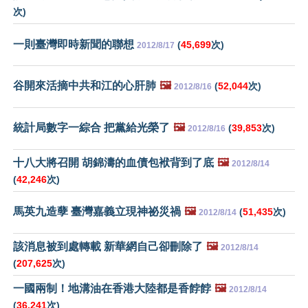
次)
一則臺灣即時新聞的聯想
(
45,699
次)
2012/8/17
谷開來活摘中共和江的心肝肺
🖼️
(
52,044
次)
2012/8/16
統計局數字一綜合 把黨給光榮了
🖼️
(
39,853
次)
2012/8/16
十八大將召開 胡錦濤的血債包袱背到了底
🖼️
2012/8/14
(
42,246
次)
馬英九造孽 臺灣嘉義立現神祕災禍
🖼️
(
51,435
次)
2012/8/14
該消息被到處轉載 新華網自己卻刪除了
🖼️
2012/8/14
(
207,625
次)
一國兩制！地溝油在香港大陸都是香餑餑
🖼️
2012/8/14
(
36,241
次)