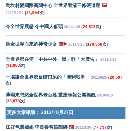
烏坎村變國際新聞中心 全世界看清三條硬道理
🖼️
(
21,954
次)
2011/12/19
令全世界震怒 令中國人低頭
(
24,819
次)
2011/11/5
爲全世界而來的神奇少女
🖼️▶️
(
170,958
次)
2011/9/25
全世界都在笑！中共中外「黑」歌「大廣告」
2011/8/31
(
31,683
次)
一場讓全世界都目瞪口呆的「勝利戰爭」
(
20,507
2011/6/25
次)
薄熙來忽悠全世界老百姓 重慶晚報公開揭醜
2010/6/10
(
33,078
次)
更多文章導讀：
2012年8月27日
江好色還嫖娼 李長春誓當陪綁
🖼️
(
77,737
次)
2012/8/30