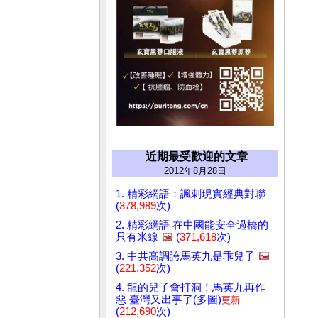
近期最受歡迎的文章
2012年8月28日
1. 精彩網語：諷刺現實經典對聯
(
378,989
次)
2. 精彩網語 在中國能安全過橋的
只有米線
🖼️
(
371,618
次)
3. 中共高調誇馬英九是乖兒子
🖼️
(
221,352
次)
4. 龍的兒子會打洞！馬英九再作
惡 臺灣又出事了(多圖)
更新
(
212,690
次)