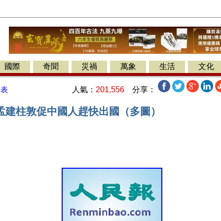
國際
奇聞
災禍
萬象
生活
文化
人氣：
201,556
分享：
發表
孟建柱敦促中國人趕快出國（多圖）