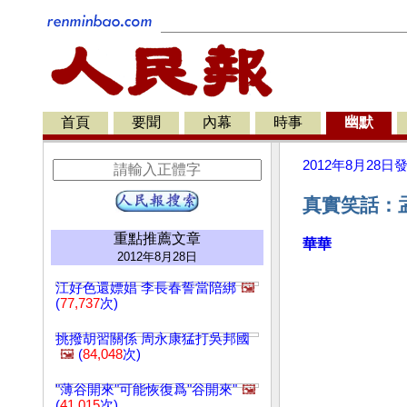
首頁
要聞
內幕
時事
幽默
2012年8月28日
真實笑話：
重點推薦文章
華華
2012年8月28日
江好色還嫖娼 李長春誓當陪綁
🖼️
(
77,737
次)
挑撥胡習關係 周永康猛打吳邦國
🖼️
(
84,048
次)
"薄谷開來"可能恢復爲"谷開來"
🖼️
(
41,015
次)