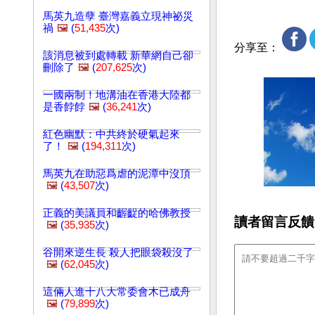
馬英九造孽 臺灣嘉義立現神祕災
禍
🖼️
(
51,435
次)
分享至：
該消息被到處轉載 新華網自己卻
刪除了
🖼️
(
207,625
次)
一國兩制！地溝油在香港大陸都
是香餑餑
🖼️
(
36,241
次)
紅色幽默：中共終於硬氣起來
了！
🖼️
(
194,311
次)
馬英九在助惡爲虐的泥潭中沒頂
🖼️
(
43,507
次)
正義的美議員和齷齪的哈佛教授
讀者留言反饋
🖼️
(
35,935
次)
谷開來逆生長 殺人把眼袋殺沒了
🖼️
(
62,045
次)
這倆人進十八大常委會木已成舟
🖼️
(
79,899
次)