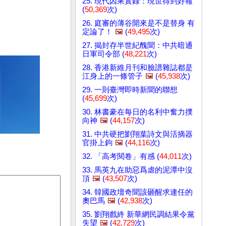
25. 現代因果實錄：現世得到好報
(
50,369
次)
26. 庭審的薄谷開來是不是替身 有
定論了！
🖼️
(
49,495
次)
27. 揭封存半世紀醜聞：中共暗通
日軍司令部 (
48,221
次)
28. 香港新維月刊和臉譜雜誌都是
江身上的一條管子
🖼️
(
45,938
次)
29. 一則臺灣即時新聞的聯想
(
45,699
次)
30. 林書豪在每日的名利中奮力撲
向神
🖼️
(
44,157
次)
31. 中共硬把劉翔葉詩文與活摘器
官掛上鉤
🖼️
(
44,116
次)
32. 「高考閱卷」有感 (
44,011
次)
33. 馬英九在助惡爲虐的泥潭中沒
頂
🖼️
(
43,507
次)
34. 韓國政壇奇聞該砸醒求連任的
奧巴馬
🖼️
(
42,938
次)
35. 劉翔戲終 新華網民調結果令黨
失望
🖼️
(
42,729
次)