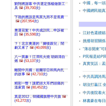
中國，每一頭
劉翔將謝幕 中共選定孫楊做新工
具
🖼️
(
39,700
次)
中國網民能真
下跪的應該是馬英九而不是蕉農
🖼️
(
207,954
次)
奧運花絮！中共成訪民…申訴被
江好色還嫖娼
罰
🖼️
(
35,598
次)
挑撥胡習關係
？！北京奧運的「腳後跟兒」鬧
劇又來了
🖼️
(
40,099
次)
"薄谷開來"可
P民報是給P
八一異象！江澤民火燒 胡錦濤自
燃
🖼️
(
53,137
次)
真實笑話：孟
離開中共國：祖爾菲亞和馬內扎
的故事
🖼️
(
42,710
次)
中共高調誇馬
精彩一瞥！讓肥頭大耳們頭痛的
胡沒打贏江 
溫家寶
🖼️
(
80,452
次)
中共後院着火
真是2012，韓國國旗壓中共旗
🖼️
(
41,272
次)
林書豪在每日