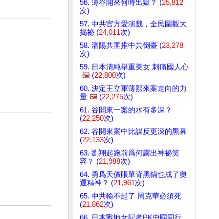
56. 薄谷開來何時出獄？ (
25,812
次)
57. 中共官方愛演戲，全民圍觀大
揭祕 (
24,011
次)
58. 瀋陽共匪推中共倒臺 (
23,278
次)
59. 日本清純舉重美女 刺痛國人心
🖼️
(
22,800
次)
60. 決定王立軍薄熙來案走向的力
量
🖼️
(
22,275
次)
61. 谷開來一案的水有多深？
(
22,250
次)
62. 谷開來案中比謀反更深的黑幕
(
22,133
次)
63. 劉翔起跑前爲何露出神祕笑
容？ (
21,988
次)
64. 勇爲天價賬單背黑鍋也成了奧
運精神？ (
21,961
次)
65. 中共輸不起了 周克華必須死
(
21,862
次)
66. 日本戰地女記者PK中國同行