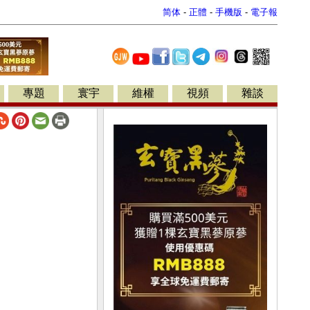
简体
-
正體
-
手機版
-
電子報
專題
寰宇
維權
視頻
雜談