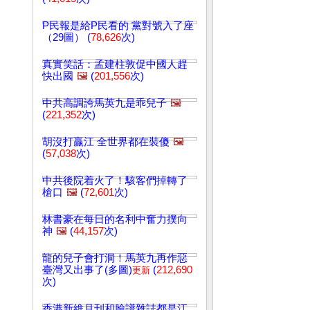
P民報是給P民看的 黨對號入了座
（29圖） (
78,626
次)
真實笑話：孟建柱敦促中國人趕
快出國
🖼️
(
201,556
次)
中共高調誇馬英九是乖兒子
🖼️
(
221,352
次)
胡沒打贏江 全世界都在裝傻
🖼️
(
57,038
次)
中共後院着火了！駭客們掉轉了
槍口
🖼️
(
72,601
次)
林書豪在每日的名利中奮力撲向
神
🖼️
(
44,157
次)
龍的兒子會打洞！馬英九再作惡
臺灣又出事了(多圖)
(
212,690
更新
次)
香港新維月刊和臉譜雜誌都是江