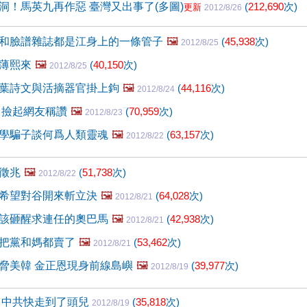
洞！馬英九再作惡 臺灣又出事了(多圖)
(
212,690
次)
更新
2012/8/26
和臉譜雜誌都是江身上的一條管子
🖼️
(
45,938
次)
2012/8/25
薄熙來
🖼️
(
40,150
次)
2012/8/25
葉詩文與活摘器官掛上鉤
🖼️
(
44,116
次)
2012/8/24
 撿起網友稱讚
🖼️
(
70,959
次)
2012/8/23
學騙子談何爲人類靈魂
🖼️
(
63,157
次)
2012/8/22
徵兆
🖼️
(
51,738
次)
2012/8/22
希望對谷開來斬立決
🖼️
(
64,028
次)
2012/8/21
該砸醒求連任的奧巴馬
🖼️
(
42,938
次)
2012/8/21
把黨和媽都賣了
🖼️
(
53,462
次)
2012/8/21
脅美韓 金正恩現身前線島嶼
🖼️
(
39,977
次)
2012/8/19
 中共快走到了頭兒
(
35,818
次)
2012/8/19