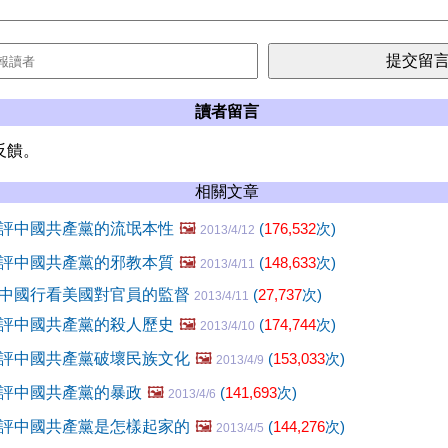
讀者留言
反饋。
相關文章
評中國共產黨的流氓本性
🖼️
(
176,532
次)
2013/4/12
評中國共產黨的邪教本質
🖼️
(
148,633
次)
2013/4/11
中國行看美國對官員的監督
(
27,737
次)
2013/4/11
評中國共產黨的殺人歷史
🖼️
(
174,744
次)
2013/4/10
評中國共產黨破壞民族文化
🖼️
(
153,033
次)
2013/4/9
評中國共產黨的暴政
🖼️
(
141,693
次)
2013/4/6
評中國共產黨是怎樣起家的
🖼️
(
144,276
次)
2013/4/5