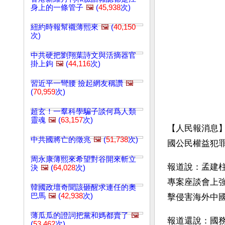
身上的一條管子
🖼️
(
45,938
次)
紐約時報幫襯薄熙來
🖼️
(
40,150
次)
中共硬把劉翔葉詩文與活摘器官
掛上鉤
🖼️
(
44,116
次)
習近平一彎腰 撿起網友稱讚
🖼️
(
70,959
次)
超玄！一羣科學騙子談何爲人類
靈魂
🖼️
(
63,157
次)
【人民報消息】
中共國將亡的徵兆
🖼️
(
51,738
次)
國公民權益犯
周永康薄熙來希望對谷開來斬立
報道說：孟建
決
🖼️
(
64,028
次)
專案座談會上
韓國政壇奇聞該砸醒求連任的奧
巴馬
🖼️
(
42,938
次)
擊侵害海外中
薄瓜瓜的證詞把黨和媽都賣了
🖼️
報道還說：國務
(
53,462
次)