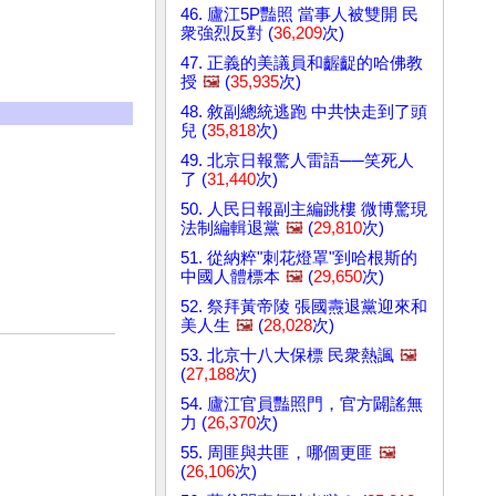
46. 廬江5P豔照 當事人被雙開 民
衆強烈反對 (
36,209
次)
47. 正義的美議員和齷齪的哈佛教
授
🖼️
(
35,935
次)
48. 敘副總統逃跑 中共快走到了頭
兒 (
35,818
次)
49. 北京日報驚人雷語──笑死人
了 (
31,440
次)
50. 人民日報副主編跳樓 微博驚現
法制編輯退黨
🖼️
(
29,810
次)
51. 從納粹"刺花燈罩"到哈根斯的
中國人體標本
🖼️
(
29,650
次)
52. 祭拜黃帝陵 張國燾退黨迎來和
美人生
🖼️
(
28,028
次)
53. 北京十八大保標 民衆熱諷
🖼️
(
27,188
次)
54. 廬江官員豔照門，官方闢謠無
力 (
26,370
次)
55. 周匪與共匪，哪個更匪
🖼️
(
26,106
次)