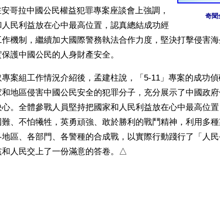
害在安哥拉中國公民權益犯罪專案座談會上強調，
奇聞
和人民利益放在心中最高位置，認真總結成功經
工作機制，繼續加大國際警務執法合作力度，堅決打擊侵害海
實保護中國公民的人身財產安全。
專案組工作情況介紹後，孟建柱說，「5-11」專案的成功
家和地區侵害中國公民安全的犯罪分子，充分展示了中國政府
決心。全體參戰人員堅持把國家和人民利益放在心中最高位置
困難、不怕犧牲，英勇頑強、敢於勝利的戰鬥精神，利用多種
各地區、各部門、各警種的合成戰，以實際行動踐行了「人民
黨和人民交上了一份滿意的答卷。△
）
ww.renminbao.com/rmb/articles/2012/8/28/57116b.html