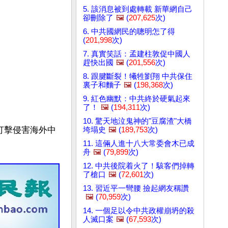
5. 該消息被到處轉載 新華網自己
卻刪除了
🖼️
(
207,625
次)
6. 中共國網民的聰明怎了得
(
201,998
次)
7. 真實笑話：孟建柱敦促中國人
趕快出國
🖼️
(
201,556
次)
8. 跟腱斷裂！犧牲劉翔 中共保住
裏子和麵子
🖼️
(
198,368
次)
9. 紅色幽默：中共終於硬氣起來
了！
🖼️
(
194,311
次)
10. 驚天地泣鬼神的"豆腐渣"大橋
打擊侵害海外中
垮塌史
🖼️
(
189,753
次)
11. 這倆人進十八大常委會木已成
舟
🖼️
(
79,899
次)
12. 中共後院着火了！駭客們掉轉
了槍口
🖼️
(
72,601
次)
13. 習近平一彎腰 撿起網友稱讚
🖼️
(
70,959
次)
14. 一個足以令中共政權崩坍的殺
人滅口案
🖼️
(
67,593
次)