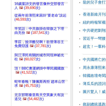
龍的兒子會打
16歲葉詩文的發言像外交部發言
人
🖼️
(
39,690
次)
香港新維月刊
從兩年前薄熙來困卦"要老命"說起
(
46,593
次)
紐約時報幫襯
半笑話：中共旗掛在韓旗之下理
中共硬把劉翔
由充份
🖼️
(
187,541
次)
習近平一彎腰
李莊，撿洋酪兒啊！欲替薄谷王
免費辯護
🖼️
(
37,781
次)
超玄！一羣科
與江澤民有關的城市同現神祕光
柱
🖼️
(
60,027
次)
中共國將亡的
周永康薄熙來
頂！BBC奧運網掛中華民國國旗
🖼️
(
41,522
次)
韓國政壇奇聞
蛇年春晚！陳佩斯再拒 趙本山苦
薄瓜瓜的證詞
求
🖼️
(
45,753
次)
圖片驚人！威
北京邯鄲秦皇島天空異象大有說
道兒
🖼️
(
54,482
次)
敘副總統逃跑