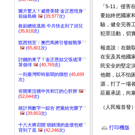
「5-11」侵
圖片驚人！威脅美韓 金正恩現身
要始終把國家
前線島嶼
🖼️
(
39,977
次)
驗，健全完善
敘副總統逃跑 中共快走到了頭兒
(
35,818
次)
犯罪活動，切
凱西預言：奧巴馬將引發核戰爭
報道說：在聽取
🖼️
(
65,801
次)
在安及其他國
討錢的來了！金正恩姑父張成澤
算個俅
🖼️
(
40,769
次)
民安全的堅定
一則臺灣即時新聞的聯想 (
45,699
他鄉，以不怕
次)
源，打了一場
谷開來活摘中共和江的心肝肺
🖼️
莊嚴承諾，向
(
52,044
次)
（人民報首發
統計局數字一綜合 把黨給光榮了
🖼️
(
39,853
次)
文章網址: http://w
十八大將召開 胡錦濤的血債包袱
打印機版
背到了底
🖼️
(
42,246
次)