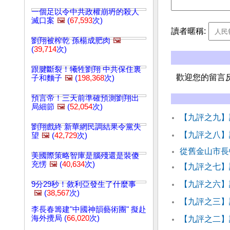
一個足以令中共政權崩坍的殺人
滅口案
🖼️
(
67,593
次)
讀者暱稱:
劉翔被榨乾 孫楊成肥肉
🖼️
(
39,714
次)
跟腱斷裂！犧牲劉翔 中共保住裏
歡迎您的留言
子和麵子
🖼️
(
198,368
次)
預言帝！三天前準確預測劉翔出
局細節
🖼️
(
52,054
次)
【九評之九】
劉翔戲終 新華網民調結果令黨失
【九評之八】
望
🖼️
(
42,729
次)
從舊金山市長
美國際策略智庫是腦殘還是裝傻
充愣
🖼️
(
40,634
次)
【九評之七】
【九評之六】
9分29秒！敘利亞發生了什麼事
🖼️
(
38,567
次)
【九評之三】
李長春籌建"中國神韻藝術團" 擬赴
海外攪局 (
66,020
次)
【九評之二】