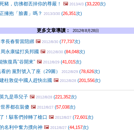
死豬，彷彿都丟掉你的尊嚴！
🖼️
(
33,220
次)
2013/4/3
正擁抱「臉書」嗎？
(
26,351
次)
2013/3/30
更多文章導讀：
2012年8月28日
 李長春誓當陪綁
🖼️
(
77,737
次)
2012/8/30
 周永康猛打吳邦國
🖼️
(
84,048
次)
2012/8/30
能恢復爲"谷開來"
🖼️
(
41,015
次)
2012/8/29
民看的 黨對號入了座（29圖）
(
78,626
次)
2012/8/29
建柱敦促中國人趕快出國
🖼️
(
201,556
次)
2012/8/28
英九是乖兒子
🖼️
(
221,352
次)
2012/8/28
全世界都在裝傻
🖼️
(
57,038
次)
2012/8/27
了！駭客們掉轉了槍口
🖼️
(
72,601
次)
2012/8/27
的名利中奮力撲向神
🖼️
(
44,157
次)
2012/8/27