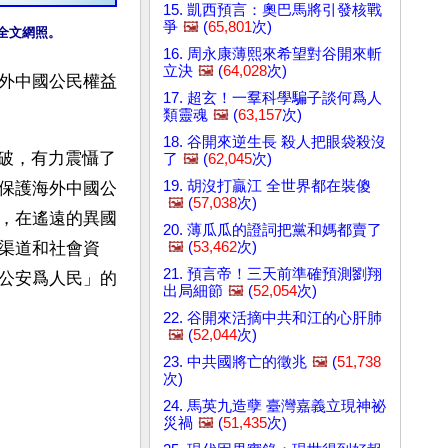
15. 凱西預言：奧巴馬將引發核戰
爭
🖼️
(
65,801
次)
全文網照。
16. 周永康薄熙來希望對谷開來斬
立決
🖼️
(
64,028
次)
外中國公民權益
17. 超玄！一羣科學騙子談何爲人
類靈魂
🖼️
(
63,157
次)
18. 谷開來逆生長 殺人把眼袋殺沒
偵破，有力震懾了
了
🖼️
(
62,045
次)
19. 胡沒打贏江 全世界都在裝傻
保護海外中國公
🖼️
(
57,038
次)
，在遙遠的異國
20. 薄瓜瓜的證詞把黨和媽都賣了
🖼️
(
53,462
次)
渠道和社會資
21. 預言帝！三天前準確預測劉翔
公安爲人民」的
出局細節
🖼️
(
52,054
次)
22. 谷開來活摘中共和江的心肝肺
🖼️
(
52,044
次)
23. 中共國將亡的徵兆
🖼️
(
51,738
次)
24. 馬英九造孽 臺灣嘉義立現神祕
災禍
🖼️
(
51,435
次)