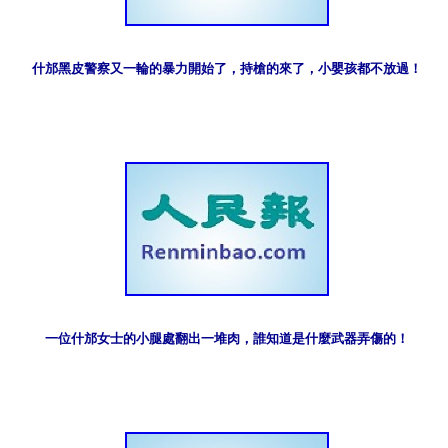
什邡黑皮警察又一輪的暴力開始了，持槍的來了，小嬰孩都不放過！
一位什邡女士的小腿處翻出一堆肉，誰知道是什麼武器弄傷的！