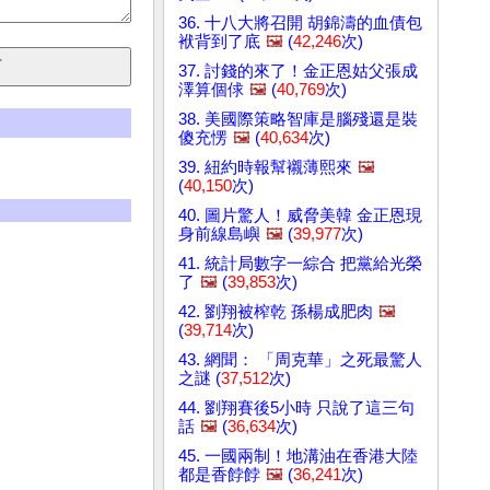
36. 十八大將召開 胡錦濤的血債包
袱背到了底
🖼️
(
42,246
次)
37. 討錢的來了！金正恩姑父張成
澤算個俅
🖼️
(
40,769
次)
38. 美國際策略智庫是腦殘還是裝
傻充愣
🖼️
(
40,634
次)
39. 紐約時報幫襯薄熙來
🖼️
(
40,150
次)
40. 圖片驚人！威脅美韓 金正恩現
身前線島嶼
🖼️
(
39,977
次)
41. 統計局數字一綜合 把黨給光榮
了
🖼️
(
39,853
次)
42. 劉翔被榨乾 孫楊成肥肉
🖼️
(
39,714
次)
43. 網聞： 「周克華」之死最驚人
之謎 (
37,512
次)
44. 劉翔賽後5小時 只說了這三句
話
🖼️
(
36,634
次)
45. 一國兩制！地溝油在香港大陸
都是香餑餑
🖼️
(
36,241
次)