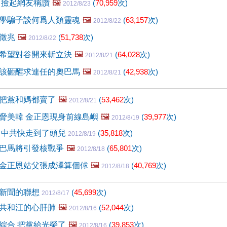
 撿起網友稱讚
🖼️
(
70,959
次)
2012/8/23
學騙子談何爲人類靈魂
🖼️
(
63,157
次)
2012/8/22
徵兆
🖼️
(
51,738
次)
2012/8/22
希望對谷開來斬立決
🖼️
(
64,028
次)
2012/8/21
該砸醒求連任的奧巴馬
🖼️
(
42,938
次)
2012/8/21
把黨和媽都賣了
🖼️
(
53,462
次)
2012/8/21
脅美韓 金正恩現身前線島嶼
🖼️
(
39,977
次)
2012/8/19
 中共快走到了頭兒
(
35,818
次)
2012/8/19
巴馬將引發核戰爭
🖼️
(
65,801
次)
2012/8/18
金正恩姑父張成澤算個俅
🖼️
(
40,769
次)
2012/8/18
時新聞的聯想
(
45,699
次)
2012/8/17
共和江的心肝肺
🖼️
(
52,044
次)
2012/8/16
綜合 把黨給光榮了
🖼️
(
39,853
次)
2012/8/16