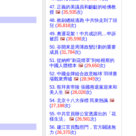
47. 正義的美議員和齷齪的哈佛教
授
🖼️
(
35,935
次)
48. 敘副總統逃跑 中共快走到了頭
兒 (
35,818
次)
49. 奧運花絮！中共成訪民…申訴
被罰
🖼️
(
35,598
次)
50. 谷開來是周薄政變計劃的重要
成員 (
31,784
次)
51. 從納粹"刺花燈罩"到哈根斯的
中國人體標本
🖼️
(
29,650
次)
52. 中國金牌組合故意輸球 羽球賽
場觀衆齊噓
🖼️
(
28,949
次)
53. 祭拜黃帝陵 張國燾退黨迎來和
美人生
🖼️
(
28,028
次)
54. 北京十八大保標 民衆熱諷
🖼️
(
27,188
次)
55. 中共官員辦公室透露出的「花
樣生活」
🖼️
(
26,581
次)
56. 廬江官員豔照門，官方闢謠無
力 (
26,370
次)