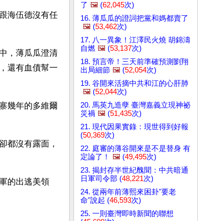
了
🖼️
(
62,045
次)
跟海伍德沒有任
16. 薄瓜瓜的證詞把黨和媽都賣了
🖼️
(
53,462
次)
17. 八一異象！江澤民火燒 胡錦濤
自燃
🖼️
(
53,137
次)
中，薄瓜瓜澄清
18. 預言帝！三天前準確預測劉翔
，還有血債幫一
出局細節
🖼️
(
52,054
次)
19. 谷開來活摘中共和江的心肝肺
🖼️
(
52,044
次)
20. 馬英九造孽 臺灣嘉義立現神祕
寨幾年的多維爾
災禍
🖼️
(
51,435
次)
21. 現代因果實錄：現世得到好報
(
50,369
次)
卻都沒有露面，
22. 庭審的薄谷開來是不是替身 有
定論了！
🖼️
(
49,495
次)
23. 揭封存半世紀醜聞：中共暗通
日軍司令部 (
48,221
次)
軍的出逃美領
24. 從兩年前薄熙來困卦"要老
命"說起 (
46,593
次)
25. 一則臺灣即時新聞的聯想