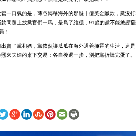
大鬆一口氣的是，薄谷轉移海外的那幾十億美金贓款，黨沒打
贓款問題上放黨官們一馬，是爲了維穩，91歲的黨不能總顯
黨員！
詞出賣了黨和媽，黨依然讓瓜瓜在海外過着揮霍的生活，這是
薄熙來夫婦的桌下交易：各自後退一步，別把黨折騰完蛋了。
）
ww.renminbao.com/rmb/articles/2012/8/21/57083b.html