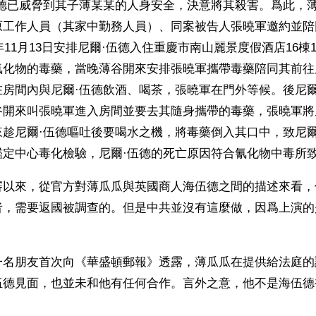
伍德已威脅到其子薄某某的人身安全，決意將其殺害。爲此，
原工作人員（其家中勤務人員）、同案被告人張曉軍邀約並陪
1年11月13日安排尼爾·伍德入住重慶市南山麗景度假酒店16棟1
氰化物的毒藥，當晚薄谷開來安排張曉軍攜帶毒藥陪同其前往
在房間內與尼爾·伍德飲酒、喝茶，張曉軍在門外等候。後尼爾
谷開來叫張曉軍進入房間並要去其隨身攜帶的毒藥，張曉軍將
來趁尼爾·伍德嘔吐後要喝水之機，將毒藥倒入其口中，致尼爾
鑑定中心毒化檢驗，尼爾·伍德的死亡原因符合氰化物中毒所
審以來，從官方對薄瓜瓜與英國商人海伍德之間的描述來看，
者，需要返國被調查的。但是中共並沒有這麼做，因爲上演的
一名朋友首次向《華盛頓郵報》透露，薄瓜瓜在提供給法庭的
伍德見面，也並未和他有任何合作。言外之意，他不是海伍德