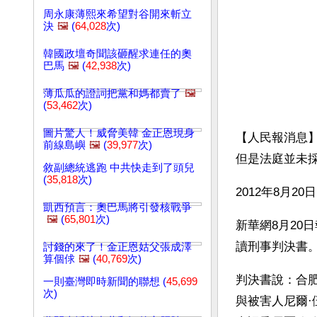
周永康薄熙來希望對谷開來斬立
決
🖼️
(
64,028
次)
韓國政壇奇聞該砸醒求連任的奧
巴馬
🖼️
(
42,938
次)
薄瓜瓜的證詞把黨和媽都賣了
🖼️
(
53,462
次)
圖片驚人！威脅美韓 金正恩現身
【人民報消息
前線島嶼
🖼️
(
39,977
次)
但是法庭並未
敘副總統逃跑 中共快走到了頭兒
(
35,818
次)
2012年8月
凱西預言：奧巴馬將引發核戰爭
🖼️
(
65,801
次)
新華網8月20
讀刑事判決書
討錢的來了！金正恩姑父張成澤
算個俅
🖼️
(
40,769
次)
判決書說：合肥
一則臺灣即時新聞的聯想 (
45,699
次)
與被害人尼爾