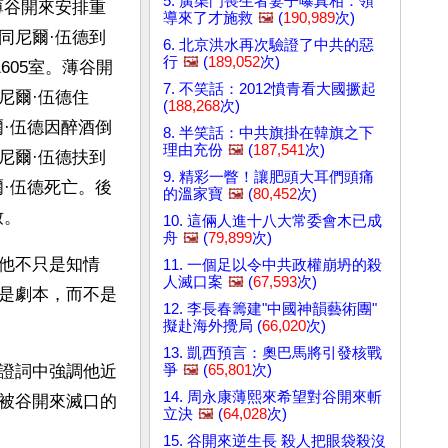
5. 廣渠門喪生者妻子曝真相：領
薄谷開來安排重
導來了才施救
🖼️
(
190,989
次)
同尼爾·伍德到
6. 北京洪水再次驗證了中共的惡
行
🖼️
(
189,052
次)
605室。薄谷開
7. 不笑話：2012憤青看大國撅起
尼爾·伍德住
(
188,268
次)
·伍德因醉酒倒
8. 半笑話：中共旗掛在韓旗之下
理由充份
🖼️
(
187,541
次)
尼爾·伍德扶到
9. 精彩一瞥！讓肥頭大耳們頭痛
·伍德死亡。後
的溫家寶
🖼️
(
80,452
次)
致。
10. 這倆人進十八大常委會木已成
舟
🖼️
(
79,899
次)
他不只是知情
11. 一個足以令中共政權崩坍的殺
人滅口案
🖼️
(
67,593
次)
是劇本，而不是
12. 李長春籌建"中國神韻藝術團"
擬赴海外攪局 (
66,020
次)
13. 凱西預言：奧巴馬將引發核戰
爭
🖼️
(
65,801
次)
證詞中強調他近
14. 周永康薄熙來希望對谷開來斬
被谷開來滅口的
立決
🖼️
(
64,028
次)
15. 谷開來逆生長 殺人把眼袋殺沒