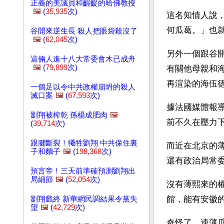
正義的美議員和齷齪的哈佛教授
🖼️
(
35,935
次)
這名知情人說
何瓜葛。」也
谷開來逆生長 殺人把眼袋殺沒了
🖼️
(
62,045
次)
另外一個跟谷
這倆人進十八大常委會木已成舟
🖼️
(
79,899
次)
有關他母親和
再渲染的海伍
一個足以令中共政權崩坍的殺人
滅口案
🖼️
(
67,593
次)
據法國媒體報
劉翔被榨乾 孫楊成肥肉
🖼️
前不久在壓力
(
39,714
次)
跟腱斷裂！犧牲劉翔 中共保住裏
而近在北京的
子和麵子
🖼️
(
198,368
次)
還有政治局常
預言帝！三天前準確預測劉翔出
局細節
🖼️
(
52,054
次)
沒有薄熙來的
館，能有安徽
劉翔戲終 新華網民調結果令黨失
望
🖼️
(
42,729
次)
奇怪了，連薄