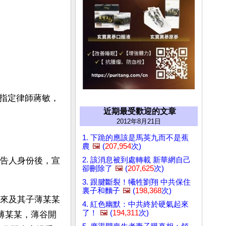
指定律師蔣敏，
近期最受歡迎的文章
2012年8月21日
1. 下跪的應該是馬英九而不是蕉
農
🖼️
(
207,954
次)
2. 該消息被到處轉載 新華網自己
被告人身份後，宣
卻刪除了
🖼️
(
207,625
次)
3. 跟腱斷裂！犧牲劉翔 中共保住
裏子和麵子
🖼️
(
198,368
次)
開來及其子薄某某
4. 紅色幽默：中共終於硬氣起來
了！
🖼️
(
194,311
次)
薄某某，薄谷開