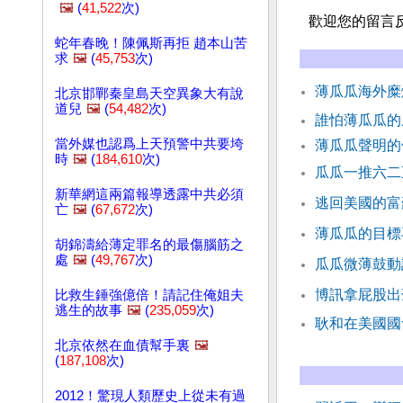
🖼️
(
41,522
次)
歡迎您的留言
蛇年春晚！陳佩斯再拒 趙本山苦
求
🖼️
(
45,753
次)
薄瓜瓜海外糜
北京邯鄲秦皇島天空異象大有說
道兒
🖼️
(
54,482
次)
誰怕薄瓜瓜
當外媒也認爲上天預警中共要垮
薄瓜瓜聲明
時
🖼️
(
184,610
次)
瓜瓜一推六二
新華網這兩篇報導透露中共必須
逃回美國的富
亡
🖼️
(
67,672
次)
薄瓜瓜的目標
胡錦濤給薄定罪名的最傷腦筋之
處
🖼️
(
49,767
次)
瓜瓜微薄鼓動
博訊拿屁股出
比救生錘強億倍！請記住俺姐夫
逃生的故事
🖼️
(
235,059
次)
耿和在美國
北京依然在血債幫手裏
🖼️
(
187,108
次)
2012！驚現人類歷史上從未有過