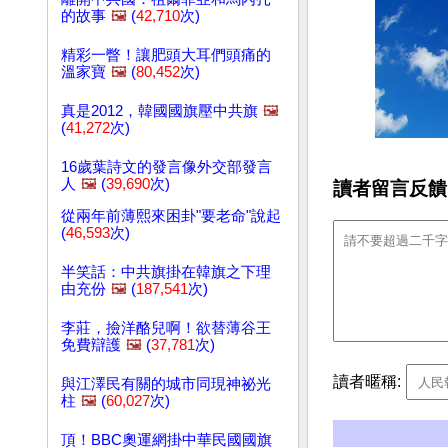
的故事
🖼️
(
42,710
次)
精彩一瞥！讓肥頭大耳們頭痛的
溫家寶
🖼️
(
80,452
次)
真是2012，韓國國旗壓中共旗
🖼️
(
41,272
次)
16歲葉詩文的發言像外交部發言
人
🖼️
(
39,690
次)
讀者留言反饋
從兩年前薄熙來困卦"要老命"說起
(
46,593
次)
半笑話：中共旗掛在韓旗之下理
由充份
🖼️
(
187,541
次)
李莊，撿洋酪兒啊！欲替薄谷王
免費辯護
🖼️
(
37,781
次)
讀者暱稱:
與江澤民有關的城市同現神祕光
柱
🖼️
(
60,027
次)
頂！BBC奧運網掛中華民國國旗