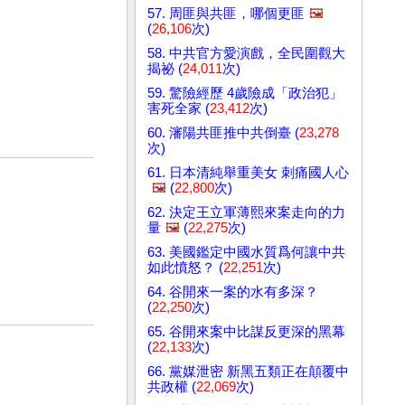
57. 周匪與共匪，哪個更匪
🖼️
(
26,106
次)
58. 中共官方愛演戲，全民圍觀大
揭祕 (
24,011
次)
59. 驚險經歷 4歲險成「政治犯」
害死全家 (
23,412
次)
60. 瀋陽共匪推中共倒臺 (
23,278
次)
61. 日本清純舉重美女 刺痛國人心
🖼️
(
22,800
次)
62. 決定王立軍薄熙來案走向的力
量
🖼️
(
22,275
次)
63. 美國鑑定中國水質爲何讓中共
如此憤怒？ (
22,251
次)
64. 谷開來一案的水有多深？
(
22,250
次)
65. 谷開來案中比謀反更深的黑幕
(
22,133
次)
66. 黨媒泄密 新黑五類正在顛覆中
共政權 (
22,069
次)