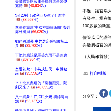
美國際策略智庫是腦殘還是裝傻
充愣
🖼️
(
40,634
次)
不過，讓官場
9分29秒！敘利亞發生了什麼事
有發生。黨在
🖼️
(
38,567
次)
100多歲的新
李長春籌建"中國神韻藝術團" 擬赴
海外攪局 (
66,020
次)
儘管瓜瓜的證
劉翔將謝幕 中共選定孫楊做新工
與活摘器官的
具
🖼️
(
39,700
次)
下跪的應該是馬英九而不是蕉農
（人民報首發
🖼️
(
207,954
次)
文章網址: http://w
奧運花絮！中共成訪民…申訴被
打印機版
罰
🖼️
(
35,598
次)
？！北京奧運的「腳後跟兒」鬧
劇又來了
🖼️
(
40,099
次)
分享至：
八一異象！江澤民火燒 胡錦濤自
燃
🖼️
(
53,137
次)
離開中共國：祖爾菲亞和馬內扎