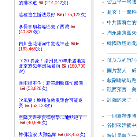
習近平一彎腰
的排水道
🖼️
(
214,042
次)
超玄！一羣科
這種逃生辦法最好
🖼️
(
175,122
次)
中共國將亡的
李長春扇着嘴巴去了西藏
🖼️
(
40,820
次)
周永康薄熙來
韓國政壇奇聞
四川蓮花場河中驚現神蓮
🖼️▶️
(
163,465
次)
薄瓜瓜的證詞
"7.20"異象！揚州見70年未遇地震
北京遭61年最強暴雨
🖼️
(
180,730
圖片驚人！威
次)
敘副總統逃跑
暴雨擋不住！新華網照樣忙那個
🖼️
(
53,826
次)
凱西預言：奧
討錢的來了！
吹風兒！劉翔倫敦奧運會可能退
賽
🖼️
(
52,128
次)
一則臺灣即
空降兵晝夜實彈射擊…地點絕了
🖼️
(
40,596
次)
谷開來活摘中
神佛流淚 大難臨頭
🖼️
(
68,453
次)
統計局數字一