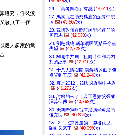
(
45,699
次)
26. 「高考閱卷」有感 (
44,011
次)
算追究，佯裝沒
27. 馬英九在助惡爲虐的泥潭中沒
頂
🖼️
(
43,507
次)
擺又發展了一個
28. 韓國政壇奇聞該砸醒求連任的
奧巴馬
🖼️
(
42,938
次)
29. 劉翔戲終 新華網民調結果令黨
以殺人起家的黨
失望
🖼️
(
42,729
次)
△
30. 離開中共國：祖爾菲亞和馬內
扎的故事
🖼️
(
42,710
次)
31. 十八大將召開 胡錦濤的血債包
袱背到了底
🖼️
(
42,246
次)
32. 真是2012，韓國國旗壓中共旗
🖼️
(
41,272
次)
33. 討錢的來了！金正恩姑父張成
澤算個俅
🖼️
(
40,769
次)
34. 美國際策略智庫是腦殘還是裝
傻充愣
🖼️
(
40,634
次)
35. ？！北京奧運的「腳後跟兒」
鬧劇又來了
🖼️
(
40,099
次)