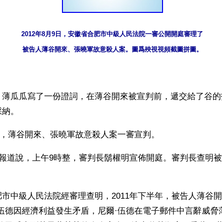
2012年8月9日，安徽省合肥市中級人民法院一審公開開庭審理了
被告人薄谷開來、張曉軍故意殺人案。圖爲殃視視頻截圖拼圖。
】薄瓜瓜寫了一份證詞，在薄谷開來被宣判前，遞交給了谷的
採納。
20日，薄谷開來、張曉軍故意殺人案一審宣判。
日報道說，上午9時整，審判長鬍權明宣佈開庭。審判長查明
。
市中級人民法院經審理查明，2011年下半年，被告人薄谷
·伍德因經濟利益發生矛盾，尼爾·伍德在電子郵件中言辭威脅