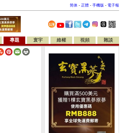
简体
-
正體
-
手機版
-
電子報
專題
寰宇
維權
視頻
雜談