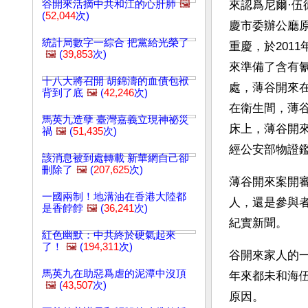
谷開來活摘中共和江的心肝肺
🖼️
來認爲尼爾·
(
52,044
次)
慶市委辦公廳
統計局數字一綜合 把黨給光榮了
重慶，於201
🖼️
(
39,853
次)
來準備了含有
十八大將召開 胡錦濤的血債包袱
處，薄谷開來
背到了底
🖼️
(
42,246
次)
在衛生間，薄
馬英九造孽 臺灣嘉義立現神祕災
床上，薄谷開
禍
🖼️
(
51,435
次)
經公安部物證
該消息被到處轉載 新華網自己卻
刪除了
🖼️
(
207,625
次)
薄谷開來案開
一國兩制！地溝油在香港大陸都
人，還是參與
是香餑餑
🖼️
(
36,241
次)
紀實新聞。
紅色幽默：中共終於硬氣起來
了！
🖼️
(
194,311
次)
谷開來家人的
馬英九在助惡爲虐的泥潭中沒頂
年來都未和海
🖼️
(
43,507
次)
原因。