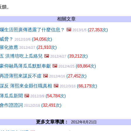
反饋。
相關文章
爛生活照廣傳透露了什麼信息？
🖼️
(
27,353
次)
2013/1/5
的威脅？
(
34,056
次)
2012/10/6
的催化效應
(
21,910
次)
2012/4/27
五 洪博培吃上瓜絡兒
🖼️
(
39,212
次)
2012/4/27
豪仰融爲薄瓜瓜默默奉獻
🖼️
(
69,864
次)
2012/4/25
再證薄熙來謀反不虛
🖼️
(
27,452
次)
2012/4/16
謀反 薄熙來金縣任職真相
🖼️
(
66,179
次)
2012/3/16
薄瓜瓜新聞
🖼️
(
54,784
次)
2012/3/9
國會作證證詞
(
32,491
次)
2012/2/18
更多文章導讀：
2012年8月21日