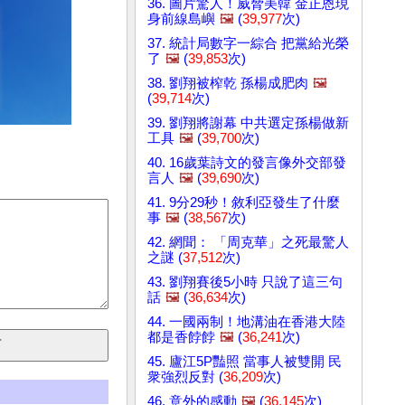
36. 圖片驚人！威脅美韓 金正恩現
身前線島嶼
🖼️
(
39,977
次)
37. 統計局數字一綜合 把黨給光榮
了
🖼️
(
39,853
次)
38. 劉翔被榨乾 孫楊成肥肉
🖼️
(
39,714
次)
39. 劉翔將謝幕 中共選定孫楊做新
工具
🖼️
(
39,700
次)
40. 16歲葉詩文的發言像外交部發
言人
🖼️
(
39,690
次)
41. 9分29秒！敘利亞發生了什麼
事
🖼️
(
38,567
次)
42. 網聞： 「周克華」之死最驚人
之謎 (
37,512
次)
43. 劉翔賽後5小時 只說了這三句
話
🖼️
(
36,634
次)
44. 一國兩制！地溝油在香港大陸
都是香餑餑
🖼️
(
36,241
次)
45. 廬江5P豔照 當事人被雙開 民
衆強烈反對 (
36,209
次)
46. 意外的感動
🖼️
(
36,145
次)