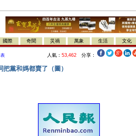
國際
奇聞
災禍
萬象
生活
文化
人氣：
53,462
分享：
發表
詞把黨和媽都賣了（圖）