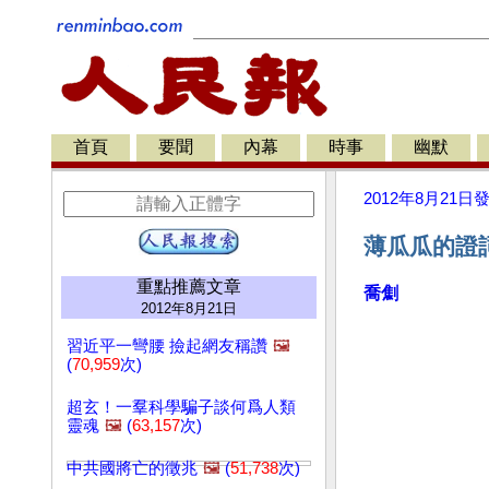
首頁
要聞
內幕
時事
幽默
2012年8月21日
薄瓜瓜的證
重點推薦文章
喬劁
2012年8月21日
習近平一彎腰 撿起網友稱讚
🖼️
(
70,959
次)
超玄！一羣科學騙子談何爲人類
靈魂
🖼️
(
63,157
次)
中共國將亡的徵兆
🖼️
(
51,738
次)