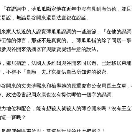
，「在證詞中，薄瓜瓜斷定他在近年中沒有見到海伍德，並且
就是說，無論是谷開來還是法庭都在說謊。
開來家人接近的人證實薄瓜瓜證詞的一些細節，「在他的證詞
海伍德的傳言，那些不是真實的。」薄瓜瓜指的除了同居一事
德參與谷開來活摘器官與販賣屍體生意的說法。
導，鄰居指證，法國人多維爾與谷開來同居過。已經移居柬埔
下，不得不「自願」去北京提供自己所知道的祕密。
薄谷開來的丈夫薄熙來和檢舉她的原重慶市公安局長王立軍，
委、政法委書記周永康也沒有提供哪怕一個字的證詞。
權力地位和配合，能有想殺人就殺人的薄谷開來嗎？沒有王立
的這一審嗎？
瓜瓜都感到匪夷所思：黨這是玩兒的什麼把戲？！