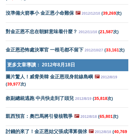
沒準備火箭事小 金正恩小命難保
🖼️
(
39,269
次)
2012/12/10
對金正恩不忠在朝鮮意味着什麼？
(
21,587
次)
2012/11/10
金正恩恐怖處決軍官 一根毛都不留下
(
33,161
次)
2012/10/27
更多文章導讀：
2012年8月18日
圖片驚人！威脅美韓 金正恩現身前線島嶼
🖼️
2012/8/19
(
39,977
次)
敘副總統逃跑 中共快走到了頭兒
(
35,818
次)
2012/8/19
凱西預言：奧巴馬將引發核戰爭
🖼️
(
65,801
次)
2012/8/18
討錢的來了！金正恩姑父張成澤算個俅
🖼️
(
40,769
2012/8/18