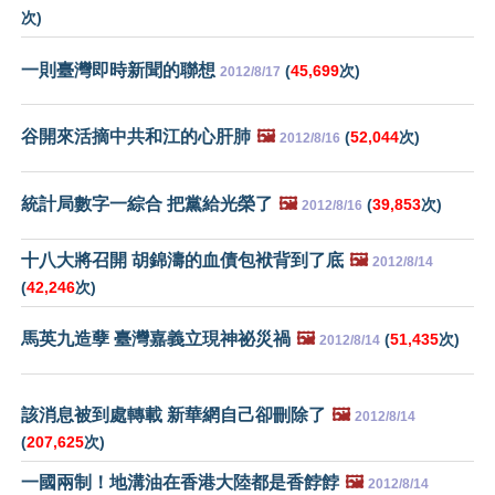
次)
一則臺灣即時新聞的聯想
(
45,699
次)
2012/8/17
谷開來活摘中共和江的心肝肺
🖼️
(
52,044
次)
2012/8/16
統計局數字一綜合 把黨給光榮了
🖼️
(
39,853
次)
2012/8/16
十八大將召開 胡錦濤的血債包袱背到了底
🖼️
2012/8/14
(
42,246
次)
馬英九造孽 臺灣嘉義立現神祕災禍
🖼️
(
51,435
次)
2012/8/14
該消息被到處轉載 新華網自己卻刪除了
🖼️
2012/8/14
(
207,625
次)
一國兩制！地溝油在香港大陸都是香餑餑
🖼️
2012/8/14