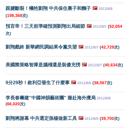
跟腱斷裂！犧牲劉翔 中共保住裏子和麵子
🖼️
2012/8/8
(
198,368
次)
預言帝！三天前準確預測劉翔出局細節
🖼️
(
52,054
2012/8/7
次)
劉翔戲終 新華網民調結果令黨失望
🖼️
(
42,729
次)
2012/8/7
美國際策略智庫是腦殘還是裝傻充愣
🖼️
(
40,634
次)
2012/8/7
9分29秒！敘利亞發生了什麼事
🖼️
(
38,567
次)
2012/8/6
李長春籌建"中國神韻藝術團" 擬赴海外攪局
2012/8/6
(
66,020
次)
劉翔將謝幕 中共選定孫楊做新工具
🖼️
(
39,700
次)
2012/8/5