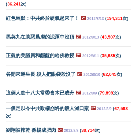
(
36,241
次)
紅色幽默：中共終於硬氣起來了！
🖼️
(
194,311
次)
2012/8/13
馬英九在助惡爲虐的泥潭中沒頂
🖼️
(
43,507
次)
2012/8/13
正義的美議員和齷齪的哈佛教授
🖼️
(
35,935
次)
2012/8/11
谷開來逆生長 殺人把眼袋殺沒了
🖼️
(
62,045
次)
2012/8/10
這倆人進十八大常委會木已成舟
🖼️
(
79,899
次)
2012/8/9
一個足以令中共政權崩坍的殺人滅口案
🖼️
(
67,593
2012/8/9
次)
劉翔被榨乾 孫楊成肥肉
🖼️
(
39,714
次)
2012/8/8