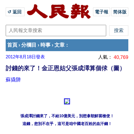
↺ 返回 
電子報
简体版
首頁
分欄目
時事
文章
›
›
›
：
2012年8月18日
發表
人氣：
40,769
討錢的來了！金正恩姑父張成澤算個俅（圖）
蘇撬阱
張成澤討錢來了，不給10億美元，別想拿朝鮮當槍使！
這錢，您別不在乎，這可是咱中國老百姓的血汗錢！