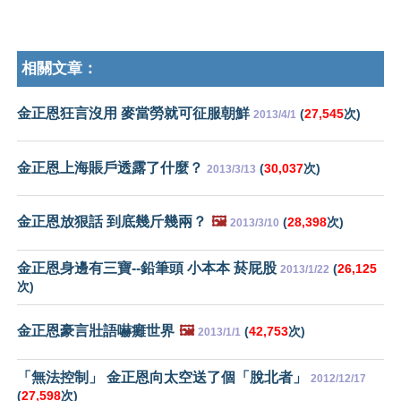
相關文章：
金正恩狂言沒用 麥當勞就可征服朝鮮
(
27,545
次)
2013/4/1
金正恩上海賬戶透露了什麼？
(
30,037
次)
2013/3/13
金正恩放狠話 到底幾斤幾兩？
🖼️
(
28,398
次)
2013/3/10
金正恩身邊有三寶--鉛筆頭 小本本 菸屁股
(
26,125
2013/1/22
次)
金正恩豪言壯語嚇癱世界
🖼️
(
42,753
次)
2013/1/1
「無法控制」 金正恩向太空送了個「脫北者」
2012/12/17
(
27,598
次)