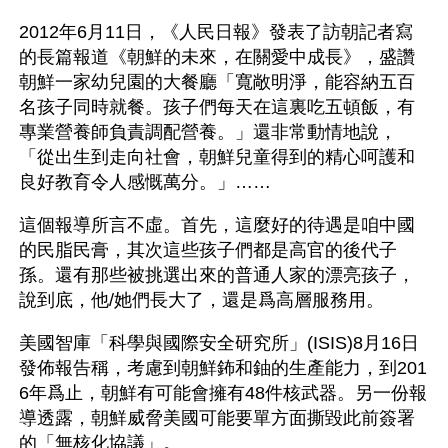
2012年6月11日，《人民日報》發表了訪朝記者寫
的長篇報道《朝鮮的未來，在關愛中成長》，盛讚
朝鮮一家幼兒園的大餐廳「寬敞明淨，能容納五百
名孩子同時就餐。孩子們每天在這裏吃五頓飯，有
專業營養師負責調配營養。」還非常動情地說，
「從出生到走向社會，朝鮮兒童得到的精心呵護和
良好教育令人感慨萬分。」……
這個報導所言不虛。首先，這麼好的待遇是咱中國
的民脂民膏，其次這些孩子們都是高官的後代子
孫。還有那些被挑選出來的普通人家的漂亮孩子，
說到底，他/她們長大了，還是爲高層服務用。
美國智庫「科學與國際安全研究所」(ISIS)8月16日
發佈報告稱，考慮到朝鮮鈽和鈾的生產能力，到201
6年爲止，朝鮮有可能會擁有48件核武器。另一份報
導透露，朝鮮威脅美國可能要單方面撕毀此前簽署
的「無核化協議」。