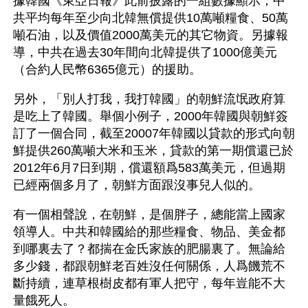
據韓國《東亞日報》此前披露的一組數據顯示，中
共平均每年至少向北韓無償提供10萬噸糧食、50萬
噸石油，以及價值2000萬美元的其它物資。另據報
導，中共在過去30年間向北韓提供了1000億美元
（合約人民幣6365億元）的援助。
另外，「別人打我，我打韓國」的朝鮮流氓政府算
是吃上了韓國。舉個小例子，2000年韓國與朝鮮簽
訂了一個合同，截至20007年韓國以貸款的形式向朝
鮮提供260萬噸大米和玉米，貸款的第一期償還已於
2012年6月7日到期，償還額爲583萬美元，但過期
已經兩個多月了，朝鮮方面跟沒事兒人似的。
有一個相聲說，在朝鮮，是個胖子，總能當上國家
領導人。中共和韓國給的那些糧食、物品、美金都
到哪裏去了？都揣在金氏家族的肥腸裏了。無論給
多少錢，都跟朝鮮老百姓沒任何關係，人爲饑荒不
斷持續，連草根樹皮都有軍人把守，每年豈能不大
量餓死人。