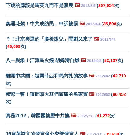
下跪的應該是馬英九而不是蕉農
🖼️
(
207,954
次)
2012/8/5
奧運花絮！中共成訪民…申訴被罰
🖼️
(
35,598
次)
2012/8/4
？！北京奧運的「腳後跟兒」鬧劇又來了
🖼️
2012/8/4
(
40,099
次)
八一異象！江澤民火燒 胡錦濤自燃
🖼️
(
53,137
次)
2012/8/3
離開中共國：祖爾菲亞和馬內扎的故事
🖼️
(
42,710
2012/8/2
次)
精彩一瞥！讓肥頭大耳們頭痛的溫家寶
🖼️
(
80,452
2012/8/2
次)
真是2012，韓國國旗壓中共旗
🖼️
(
41,272
次)
2012/7/31
16歲葉詩文的發言像外交部發言人
🖼️
(
39,690
次)
2012/7/31