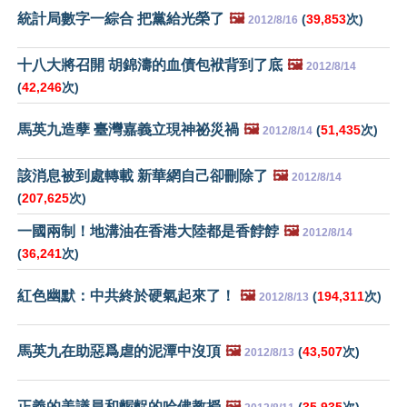
統計局數字一綜合 把黨給光榮了
🖼️
(
39,853
次)
2012/8/16
十八大將召開 胡錦濤的血債包袱背到了底
🖼️
2012/8/14
(
42,246
次)
馬英九造孽 臺灣嘉義立現神祕災禍
🖼️
(
51,435
次)
2012/8/14
該消息被到處轉載 新華網自己卻刪除了
🖼️
2012/8/14
(
207,625
次)
一國兩制！地溝油在香港大陸都是香餑餑
🖼️
2012/8/14
(
36,241
次)
紅色幽默：中共終於硬氣起來了！
🖼️
(
194,311
次)
2012/8/13
馬英九在助惡爲虐的泥潭中沒頂
🖼️
(
43,507
次)
2012/8/13
正義的美議員和齷齪的哈佛教授
🖼️
(
35,935
次)