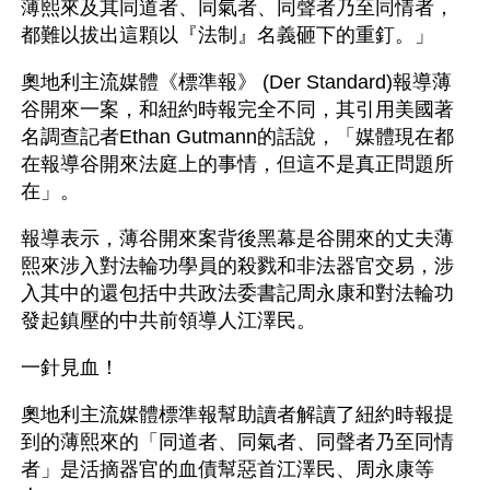
薄熙來及其同道者、同氣者、同聲者乃至同情者，
都難以拔出這顆以『法制』名義砸下的重釘。」
奧地利主流媒體《標準報》 (Der Standard)報導薄
谷開來一案，和紐約時報完全不同，其引用美國著
名調查記者Ethan Gutmann的話說，「媒體現在都
在報導谷開來法庭上的事情，但這不是真正問題所
在」。
報導表示，薄谷開來案背後黑幕是谷開來的丈夫薄
熙來涉入對法輪功學員的殺戮和非法器官交易，涉
入其中的還包括中共政法委書記周永康和對法輪功
發起鎮壓的中共前領導人江澤民。
一針見血！
奧地利主流媒體標準報幫助讀者解讀了紐約時報提
到的薄熙來的「同道者、同氣者、同聲者乃至同情
者」是活摘器官的血債幫惡首江澤民、周永康等