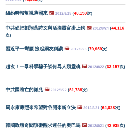
紐約時報幫襯薄熙來
🖼️
(
40,150
次)
2012/8/25
中共硬把劉翔葉詩文與活摘器官掛上鉤
🖼️
(
44,116
2012/8/24
次)
習近平一彎腰 撿起網友稱讚
🖼️
(
70,959
次)
2012/8/23
超玄！一羣科學騙子談何爲人類靈魂
🖼️
(
63,157
次)
2012/8/22
中共國將亡的徵兆
🖼️
(
51,738
次)
2012/8/22
周永康薄熙來希望對谷開來斬立決
🖼️
(
64,028
次)
2012/8/21
韓國政壇奇聞該砸醒求連任的奧巴馬
🖼️
(
42,938
次)
2012/8/21