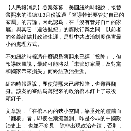
【人民報消息】谷案落幕，美國紐約時報說，接替
薄熙來的張德江3月份說過「領導幹部要管好自己的
家屬」的言論，因此認爲，在「沒有管好自己的家
屬」與其它「違法亂紀」的腐敗行爲之間，以前者
的名義終結其政治生涯，是對中共政治制度傷害最
小的處理方式。
不知紐約時報憑什麼認爲薄熙來已經「投降」，但
報導吹風說，最終可能將以「未管好家屬，及對黨
和國家帶來損失」而終結政治生涯。
紐約時報還說，即使薄熙來已經投降，也難再翻
身。該案的審結爲薄熙來的政治棺木釘上了最後一
顆釘子。
文章說，「在棺木內的狹小空間，靠垂死的蹬踹而
『翻板』者，即便在潮流難測、昨是今非的中國政
治史上， 也並不多見。除非出現政治奇蹟，否則，