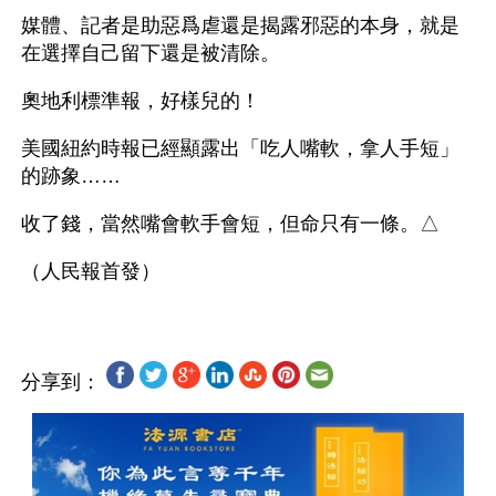
媒體、記者是助惡爲虐還是揭露邪惡的本身，就是
在選擇自己留下還是被清除。
奧地利標準報，好樣兒的！
美國紐約時報已經顯露出「吃人嘴軟，拿人手短」
的跡象……
收了錢，當然嘴會軟手會短，但命只有一條。△
分享到：