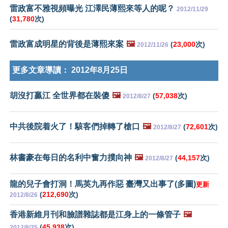
雷政富不雅視頻曝光 江澤民薄熙來等人的呢？
2012/11/29
(
31,780
次)
雷政富成明星的背後是薄熙來案
🖼️
(
23,000
次)
2012/11/26
更多文章導讀：
2012年8月25日
胡沒打贏江 全世界都在裝傻
🖼️
(
57,038
次)
2012/8/27
中共後院着火了！駭客們掉轉了槍口
🖼️
(
72,601
次)
2012/8/27
林書豪在每日的名利中奮力撲向神
🖼️
(
44,157
次)
2012/8/27
龍的兒子會打洞！馬英九再作惡 臺灣又出事了(多圖)
更新
(
212,690
次)
2012/8/26
香港新維月刊和臉譜雜誌都是江身上的一條管子
🖼️
(
45,938
次)
2012/8/25