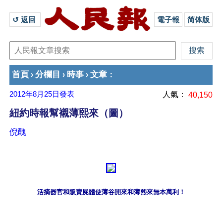
↺ 返回 
電子報
简体版
首頁
分欄目
時事
文章
›
›
›
：
2012年8月25日
發表
人氣：
40,150
紐約時報幫襯薄熙來（圖）
倪醜
活摘器官和販賣屍體使薄谷開來和薄熙來無本萬利！