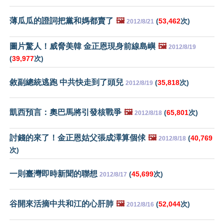
薄瓜瓜的證詞把黨和媽都賣了
🖼️
(
53,462
次)
2012/8/21
圖片驚人！威脅美韓 金正恩現身前線島嶼
🖼️
2012/8/19
(
39,977
次)
敘副總統逃跑 中共快走到了頭兒
(
35,818
次)
2012/8/19
凱西預言：奧巴馬將引發核戰爭
🖼️
(
65,801
次)
2012/8/18
討錢的來了！金正恩姑父張成澤算個俅
🖼️
(
40,769
2012/8/18
次)
一則臺灣即時新聞的聯想
(
45,699
次)
2012/8/17
谷開來活摘中共和江的心肝肺
🖼️
(
52,044
次)
2012/8/16