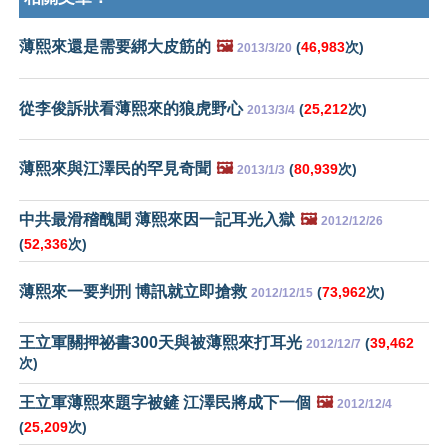
薄熙來還是需要綁大皮筋的
🖼️
(
46,983
次)
2013/3/20
從李俊訴狀看薄熙來的狼虎野心
(
25,212
次)
2013/3/4
薄熙來與江澤民的罕見奇聞
🖼️
(
80,939
次)
2013/1/3
中共最滑稽醜聞 薄熙來因一記耳光入獄
🖼️
2012/12/26
(
52,336
次)
薄熙來一要判刑 博訊就立即搶救
(
73,962
次)
2012/12/15
王立軍關押祕書300天與被薄熙來打耳光
(
39,462
2012/12/7
次)
王立軍薄熙來題字被鏟 江澤民將成下一個
🖼️
2012/12/4
(
25,209
次)