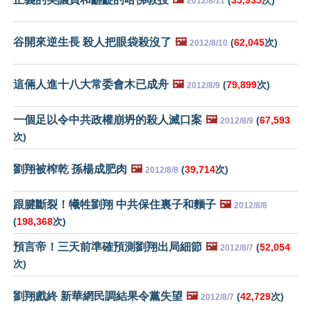
2012/8/11
谷開來逆生長 殺人把眼袋殺沒了
🖼️
(
62,045
次)
2012/8/10
這倆人進十八大常委會木已成舟
🖼️
(
79,899
次)
2012/8/9
一個足以令中共政權崩坍的殺人滅口案
🖼️
(
67,593
2012/8/9
次)
劉翔被榨乾 孫楊成肥肉
🖼️
(
39,714
次)
2012/8/8
跟腱斷裂！犧牲劉翔 中共保住裏子和麵子
🖼️
2012/8/8
(
198,368
次)
預言帝！三天前準確預測劉翔出局細節
🖼️
(
52,054
2012/8/7
次)
劉翔戲終 新華網民調結果令黨失望
🖼️
(
42,729
次)
2012/8/7