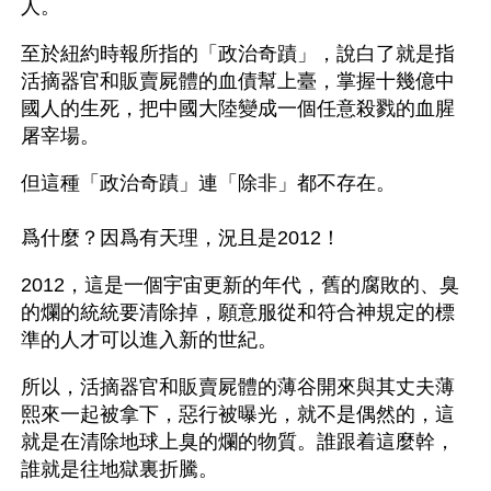
人。
至於紐約時報所指的「政治奇蹟」，說白了就是指
活摘器官和販賣屍體的血債幫上臺，掌握十幾億中
國人的生死，把中國大陸變成一個任意殺戮的血腥
屠宰場。
但這種「政治奇蹟」連「除非」都不存在。
爲什麼？因爲有天理，況且是2012！
2012，這是一個宇宙更新的年代，舊的腐敗的、臭
的爛的統統要清除掉，願意服從和符合神規定的標
準的人才可以進入新的世紀。
所以，活摘器官和販賣屍體的薄谷開來與其丈夫薄
熙來一起被拿下，惡行被曝光，就不是偶然的，這
就是在清除地球上臭的爛的物質。誰跟着這麼幹，
誰就是往地獄裏折騰。