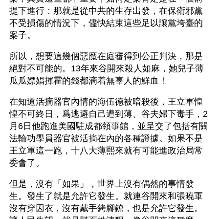
提下進行：那就是從中共的生存出發，在保衛邪黨
不受損傷的情況下，儘快結束這些足以讓黨垮臺的
案子。
所以，想要這幾個惡魔在庭審得到公正判決，那是
絕對不可能的。13年來谷開來殺人如麻，她兒子薄
瓜瓜嫖娼揮霍的錢都滴着無辜人的鮮血！ 
在知道活摘器官內情的海伍德被暗殺後，王立軍惶
惶不可終日，爲逃避自己遭到薄、谷夫婦下毒手，2
月6日他跑進美國駐成都領事館，並呈交了包括有關
法輪功學員器官被活摘在內的各種證據。如果不是
王立軍這一跑，十八大薄熙來就有可能進政治局常
委會了。
但是，沒有「如果」，世界上沒有偶然的事情發
生。發生了就是允許它發生。就連谷開來和張曉軍
沒有穿囚衣，沒有戴手銬腳鐐，也是允許它發生。