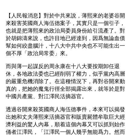
【人民報消息】對於中共來說，薄熙來的老婆谷開
來殺害英國商人海伍德案子，其實只是一個引子，
也就是把薄熙來的政治局委員身份給引流產了。對
於胡錦濤來說，也許目地已經達到，因爲無論血債
幫如何絞盡腦汁，十八大中共中央也不可能生出一
個不厚「政治局常委」來。
而與薄一起謀反的周永康在十八大要按期卸任退
休，各地政法委也已經削弱了權力，似乎黨內高層
的嚴重危機消除了。在這種情況下，再對谷開來動
真的，把她的魔鬼行徑全部揭露出來，就等於是對
中國共產黨、對江澤民活摘器官。
透過谷開來殺英國商人海伍德事件，本來可以揭發
出她和丈夫薄熙來活摘器官和販賣屍體牟取巨大經
濟利益的驚人內幕，順着這個內幕又可以抓到始作
俑者江澤民，「江澤民一個人幾乎無能爲力。然而