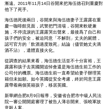
漸遠。2011年11月14日谷開來把海伍德召到重慶對
他下了死手。
海伍德死後兩日，谷開來與海伍德妻子王露露在重
慶一咖啡館見面，武警把門清場，谷開來軟硬兼
施，不停流淚的王露露哭出聲來，最後爲了自己和
孩子們的安全，被迫同意「不解剖」丈夫的屍體，
認可官方的「飲酒過度致死」結論（儘管她丈夫滴
酒不沾），遺體直接火化。
從調查的結果來看，海伍德生活並不十分富裕，王
露露和孩子去英國開追悼會還是海伍德生前工作的
公司付的機票。海伍德生前一直希望給妻子辦理英
籍但未如願。如今英國從安全考慮，終於同意王露
露帶着兩個英籍孩子，移居英國。
新華網合肥8月9日報導，安徽省合肥市中級人民法
院一審公開開庭審理了被告人薄谷開來、張曉軍故
意殺人案。