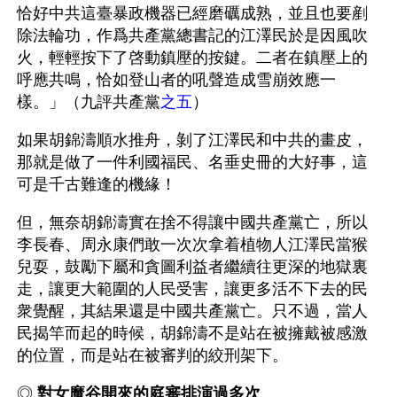
恰好中共這臺暴政機器已經磨礪成熟，並且也要剷
除法輪功，作爲共產黨總書記的江澤民於是因風吹
火，輕輕按下了啓動鎮壓的按鍵。二者在鎮壓上的
呼應共鳴，恰如登山者的吼聲造成雪崩效應一
樣。」（九評共產黨
之五
）
如果胡錦濤順水推舟，剝了江澤民和中共的畫皮，
那就是做了一件利國福民、名垂史冊的大好事，這
可是千古難逢的機緣！
但，無奈胡錦濤實在捨不得讓中國共產黨亡，所以
李長春、周永康們敢一次次拿着植物人江澤民當猴
兒耍，鼓勵下屬和貪圖利益者繼續往更深的地獄裏
走，讓更大範圍的人民受害，讓更多活不下去的民
衆覺醒，其結果還是中國共產黨亡。只不過，當人
民揭竿而起的時候，胡錦濤不是站在被擁戴被感激
的位置，而是站在被審判的絞刑架下。
◎ 
對女魔谷開來的庭審排演過多次