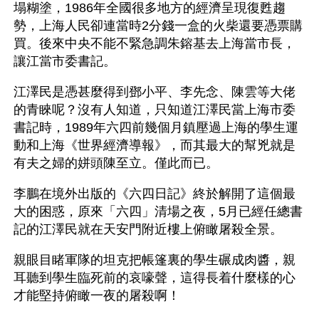
塌糊塗，1986年全國很多地方的經濟呈現復甦趨
勢，上海人民卻連當時2分錢一盒的火柴還要憑票購
買。後來中央不能不緊急調朱鎔基去上海當市長，
讓江當市委書記。
江澤民是憑甚麼得到鄧小平、李先念、陳雲等大佬
的青睞呢？沒有人知道，只知道江澤民當上海市委
書記時，1989年六四前幾個月鎮壓過上海的學生運
動和上海《世界經濟導報》，而其最大的幫兇就是
有夫之婦的姘頭陳至立。僅此而已。
李鵬在境外出版的《六四日記》終於解開了這個最
大的困惑，原來「六四」清場之夜，5月已經任總書
記的江澤民就在天安門附近樓上俯瞰屠殺全景。
親眼目睹軍隊的坦克把帳篷裏的學生碾成肉醬，親
耳聽到學生臨死前的哀嚎聲，這得長着什麼樣的心
才能堅持俯瞰一夜的屠殺啊！