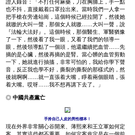
證人錄音：「不打任何麻藥，刀在胸脯上，手一點
也不抖，直接戴着口罩拉出來。當時我們一人拿一
把手槍在旁邊站崗，這個時候已經拉開了，然後她
就嗷的大叫一聲，那個女人就嗷……大叫一聲，說
『法輪大法好』。這個時候，那個醫生、軍醫猶豫
了一下，然後看了我一眼，又看了我們的領導一
眼，然後領導點了一個頭，他還繼續把血管……先
摘的是心臟，然後再摘的是腎。當心髒的血管剪動
一下，她就進行抽搐，非常可怕的，我給你學下聲
音，反正我也學不好，撕裂的撕裂的那樣式的，然
後就啊啊……就一直張着大嘴，睜着兩個眼睛，張
着大嘴。哎呀……我不想再講下去了。」
◎ 
中國共產黨亡
手拎自己人皮的男性標本！
現在外界非常關心谷開來、薄熙來和王立軍如何定
案，其實這些都不重要，如何定案肯定是在一個前