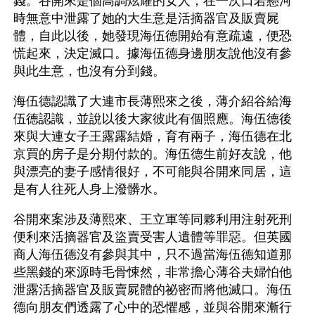
錢。谷開來是個高調炫耀的女人，在一次口若懸河
時無意中泄露了她的大生意是活摘器官及販賣屍
體，自此以後，她發現海伍德開始有意疏遠，便恐
慌起來，決定滅口。據海伍德身邊朋友說他沒有參
與此生意，也沒有分到錢。
海伍德認識了大連市長薄熙來之後，薄介紹谷給海
伍德認識，並說以後大家彼此有個照應。海伍德後
來與大連女子王露露結婚，育有兩子，海伍德在北
京買的房子是分期付款的。海伍德生前好友說，他
與漂亮的妻子感情很好，不可能與谷開來同居，這
是有人往死人身上潑髒水。 
谷開來案涉及薄熙來、王立軍等同夥利用注射死刑
便利來活摘器官及盜賣受害人遺體等罪惡。但英國
商人海伍德沒有參與其中，只不過當海伍德知道那
些黑錢的來源時毛骨悚然，非常擔心薄谷夫婦怕他
泄露活摘器官及販賣屍體的祕密而將他滅口。海伍
德向朋友們透露了心中的恐懼感，並與谷開來漸行