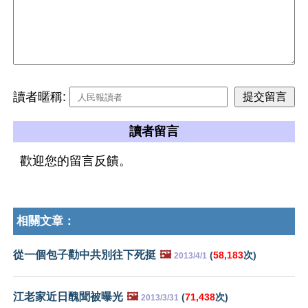
讀者暱稱:
讀者留言
歡迎您的留言反饋。
相關文章：
從一個包子勸中共別往下死挺
🖼️
(
58,183
次)
2013/4/1
江老家近日醜聞被曝光
🖼️
(
71,438
次)
2013/3/31