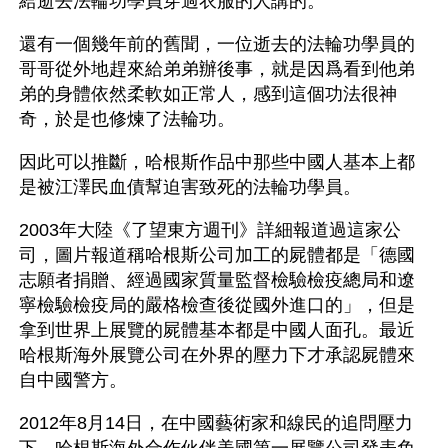
給逝去法輪功學員穿過衣服的人講的。
還有一個幾年前的舊聞，一位逝去的法輪功學員的
哥哥從外地趕來給弟弟辦後事，就是因爲看到他弟
弟的身體依然柔軟如正常人，感到這個功法很神
奇，於是也修煉了法輪功。
因此可以推斷，哈根斯作品中那些中國人基本上都
是被江澤民血債幫迫害致死的法輪功學員。 
2003年大陸《了望東方週刊》詳細報道過這家公
司，圖片報道稱哈根斯公司加工的屍體都是「德國
志願者捐贈、經過國家質量監督檢驗檢疫總局和遼
寧檢驗檢疫局的嚴格檢查後從國外進口的」，但是
拿到世界上展覽的屍體基本都是中國人面孔。最近
哈根斯海外展覽公司在外界的壓力下才承認屍體來
自中國警方。
2012年8月14日，在中國藝術家和線民的追問壓力