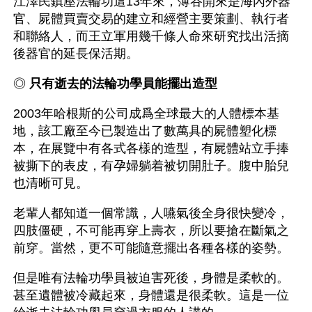
江澤民鎮壓法輪功這13年來，薄谷開來是海內外器
官、屍體買賣交易的建立和經營主要策劃、執行者
和聯絡人，而王立軍用幾千條人命來研究找出活摘
後器官的延長保活期。
◎ 
只有逝去的法輪功學員能擺出造型
2003年哈根斯的公司成爲全球最大的人體標本基
地，該工廠至今已製造出了數萬具的屍體塑化標
本，在展覽中有各式各樣的造型，有屍體站立手捧
被撕下的表皮，有孕婦躺着被切開肚子。腹中胎兒
也清晰可見。
老輩人都知道一個常識，人嚥氣後全身很快變冷，
四肢僵硬，不可能再穿上壽衣，所以要搶在斷氣之
前穿。當然，更不可能隨意擺出各種各樣的姿勢。
但是唯有法輪功學員被迫害死後，身體是柔軟的。
甚至遺體被冷藏起來，身體還是很柔軟。這是一位