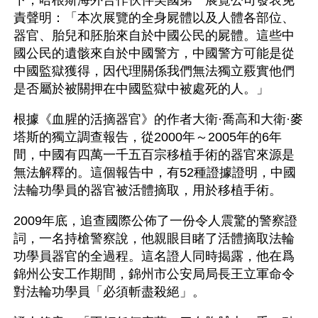
下，哈根斯海外合作伙伴美國第一展覽公司發表免
責聲明：「本次展覽的全身屍體以及人體各部位、
器官、胎兒和胚胎來自於中國公民的屍體。這些中
國公民的遺骸來自於中國警方，中國警方可能是從
中國監獄獲得，因代理關係我們無法獨立覈實他們
是否屬於被關押在中國監獄中被處死的人。」
根據《血腥的活摘器官》的作者大衛·喬高和大衛·麥
塔斯的獨立調查報告，從2000年～2005年的6年
間，中國有四萬一千五百宗移植手術的器官來源是
無法解釋的。這個報告中，有52種證據證明，中國
法輪功學員的器官被活體摘取，用於移植手術。
2009年底，追查國際公佈了一份令人震驚的警察證
詞，一名持槍警察說，他親眼目睹了活體摘取法輪
功學員器官的全過程。這名證人同時揭露，他在爲
錦州公安工作期間，錦州市公安局局長王立軍命令
對法輪功學員「必須斬盡殺絕」。