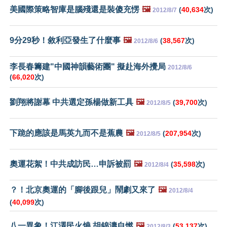
美國際策略智庫是腦殘還是裝傻充愣
🖼️
(
40,634
次)
2012/8/7
9分29秒！敘利亞發生了什麼事
🖼️
(
38,567
次)
2012/8/6
李長春籌建"中國神韻藝術團" 擬赴海外攪局
2012/8/6
(
66,020
次)
劉翔將謝幕 中共選定孫楊做新工具
🖼️
(
39,700
次)
2012/8/5
下跪的應該是馬英九而不是蕉農
🖼️
(
207,954
次)
2012/8/5
奧運花絮！中共成訪民…申訴被罰
🖼️
(
35,598
次)
2012/8/4
？！北京奧運的「腳後跟兒」鬧劇又來了
🖼️
2012/8/4
(
40,099
次)
八一異象！江澤民火燒 胡錦濤自燃
🖼️
(
53,137
次)
2012/8/3