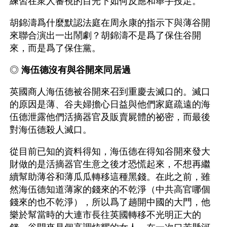
練習在衆人審視的目光下如何反應和舉手投足。
胡錦濤爲什麼默認法庭在周永康的指示下與薄谷開
來聯合演出一出鬧劇？胡錦濤不是爲了保住谷開
來，而是爲了保住黨。 
◎ 
海伍德沒有與谷開來同居過
英國商人海伍德被谷開來召到重慶去滅口的。滅口
的原因是薄、谷夫婦擔心日益與他們家庭疏遠的海
伍德泄露他們活摘器官及販賣屍體的祕密，而最後
對海伍德殺人滅口。
從目前已知的資料得知，海伍德在得知谷開來發大
財做的是活摘器官生意之後才恐慌起來，不想再繼
續幫助薄谷和薄瓜瓜轉移這種黑錢。在此之前，雖
然海伍德知道薄家的錢來的不乾淨（中共高官哪個
錢來的也不乾淨），所以爲了趟開中國的大門，他
樂於幫當時的大連市長往英國轉移不光明正大的