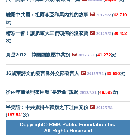
離開中共國：祖爾菲亞和馬內扎的故事
🖼️
(
42,710
2012/8/2
次)
精彩一瞥！讓肥頭大耳們頭痛的溫家寶
🖼️
(
80,452
2012/8/2
次)
真是2012，韓國國旗壓中共旗
🖼️
(
41,272
次)
2012/7/31
16歲葉詩文的發言像外交部發言人
🖼️
(
39,690
次)
2012/7/31
從兩年前薄熙來困卦"要老命"說起
(
46,593
次)
2012/7/31
半笑話：中共旗掛在韓旗之下理由充份
🖼️
2012/7/31
(
187,541
次)
Copyright© RMB Public Foundation Inc.
All Rights Reserved