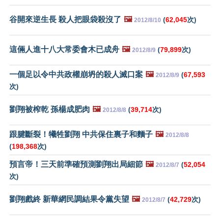
谷開來逆生長 殺人把眼袋殺沒了
🖼️
(
62,045
次)
2012/8/10
這倆人進十八大常委會木已成舟
🖼️
(
79,899
次)
2012/8/9
一個足以令中共政權崩坍的殺人滅口案
🖼️
(
67,593
2012/8/9
次)
劉翔被榨乾 孫楊成肥肉
🖼️
(
39,714
次)
2012/8/8
跟腱斷裂！犧牲劉翔 中共保住裏子和麵子
🖼️
2012/8/8
(
198,368
次)
預言帝！三天前準確預測劉翔出局細節
🖼️
(
52,054
2012/8/7
次)
劉翔戲終 新華網民調結果令黨失望
🖼️
(
42,729
次)
2012/8/7