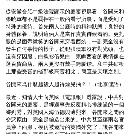
從安徽合肥中級法院顯示的庭審視屏看，谷開來和
張曉軍都不是羈押在一般的看守所裏，而是受到了
特殊的優待。首先兩人出庭時的精神狀態，良好的
身體保養，說明這倆人是當作貴賓侍候着的。更扎
眼的是面帶微笑的谷開來穿着西裝，一副完全沒有
發生任何事情的樣子，從犯張曉軍沒有剃光頭、也
沒有穿囚服，白襯衫倍兒白，東瞧西看的表情像在
逛百貨商店。兩人更沒有戴手銬腳鐐。和中共砧板
上那些受審的省部級高官相比，簡直是天壤之別。
谷開來爲什麼越殺人越得煙兒抽？！（北京俚語）
最近，知情人士向英國《電訊報》透露說，中共對
谷開來的庭審，是經過事先反覆精心排練過的一個
審判秀，對英國人海伍德與薄熙來、谷開來之間的
交惡原由，完全是編造出來的。中共甚至讓兩名官
員穿上西服，模仿被邀請的英國外交官，讓谷開來