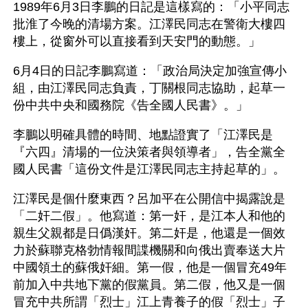
1989年6月3日李鵬的日記是這樣寫的：「小平同志
批淮了今晚的清場方案。江澤民同志在警衛大樓四
樓上，從窗外可以直接看到天安門的動態。」
6月4日的日記李鵬寫道：「政治局決定加強宣傳小
組，由江澤民同志負責，丁關根同志協助，起草一
份中共中央和國務院《告全國人民書》。」
李鵬以明確具體的時間、地點證實了「江澤民是
『六四』清場的一位決策者與領導者」，告全黨全
國人民書「這份文件是江澤民同志主持起草的」。
江澤民是個什麼東西？呂加平在公開信中揭露說是
「二奸二假」。他寫道：第一奸，是江本人和他的
親生父親都是日僞漢奸。第二奸是，他還是一個效
力於蘇聯克格勃情報間諜機關和向俄出賣奉送大片
中國領土的蘇俄奸細。第一假，他是一個冒充49年
前加入中共地下黨的假黨員。第二假，他又是一個
冒充中共所謂「烈士」江上青養子的假「烈士」子