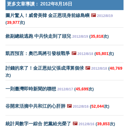
更多文章導讀：
2012年8月16日
圖片驚人！威脅美韓 金正恩現身前線島嶼
🖼️
2012/8/19
(
39,977
次)
敘副總統逃跑 中共快走到了頭兒
(
35,818
次)
2012/8/19
凱西預言：奧巴馬將引發核戰爭
🖼️
(
65,801
次)
2012/8/18
討錢的來了！金正恩姑父張成澤算個俅
🖼️
(
40,769
2012/8/18
次)
一則臺灣即時新聞的聯想
(
45,699
次)
2012/8/17
谷開來活摘中共和江的心肝肺
🖼️
(
52,044
次)
2012/8/16
統計局數字一綜合 把黨給光榮了
🖼️
(
39,853
次)
2012/8/16