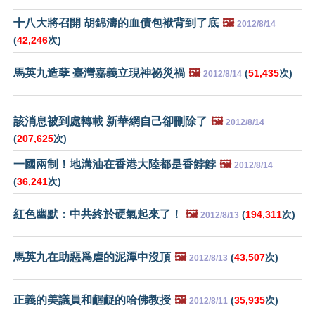
十八大將召開 胡錦濤的血債包袱背到了底
🖼️
2012/8/14
(
42,246
次)
馬英九造孽 臺灣嘉義立現神祕災禍
🖼️
(
51,435
次)
2012/8/14
該消息被到處轉載 新華網自己卻刪除了
🖼️
2012/8/14
(
207,625
次)
一國兩制！地溝油在香港大陸都是香餑餑
🖼️
2012/8/14
(
36,241
次)
紅色幽默：中共終於硬氣起來了！
🖼️
(
194,311
次)
2012/8/13
馬英九在助惡爲虐的泥潭中沒頂
🖼️
(
43,507
次)
2012/8/13
正義的美議員和齷齪的哈佛教授
🖼️
(
35,935
次)
2012/8/11