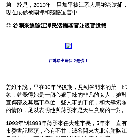
弟。於是，2010年，呂加平被江系人馬祕密逮捕，
現在依然被關押和殘酷迫害中。
◎ 
谷開來追隨江澤民活摘器官並販賣遺體
江爲啥出這個？恐慌！
姜維平說，早在80年代後期，見到谷開來的第一印
象，就覺得她是一個心狠手辣的非凡的女人，她對
宣傳部及其屬下單位一些人事的干預，和大肆索賄
的情節，足以表明他與薄熙來是天生貪腐的一對。
1993年到1998年薄熙來任大連市長，5年來一直有
市委書記壓頭，心有不甘，派谷開來去北京賄賂江