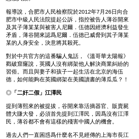
報導說，合肥市人民檢察院於2012年7月26日向合
肥市中級人民法院提起公訴，指控被告人薄谷開來
及其子薄某某與被害人尼爾．伍德因經濟利益發生
矛盾，薄谷開來認爲尼爾．伍德已威脅到其子薄某
某的人身安全，決意將其殺死。
對於中共官方的這番騙人鬼話，《溫哥華太陽報》
戳破窟窿說，英國人沒有綁架他人解決商業糾紛的
習俗。而且與妻子和孩子一起生活在北京的海伍
德，如何能夠在英國綁架在美國讀書的薄瓜瓜？！
◎
「二奸二假」江澤民 
提到薄熙來的被提拔，谷開來靠活摘器官、販賣屍
體大賺大發，必須首先提到江澤民，因爲沒有江澤
民，薄谷都不會有這樣的殘害中國人的機會。
過去人們一直困惑爲什麼名不見經傳的上海市長江