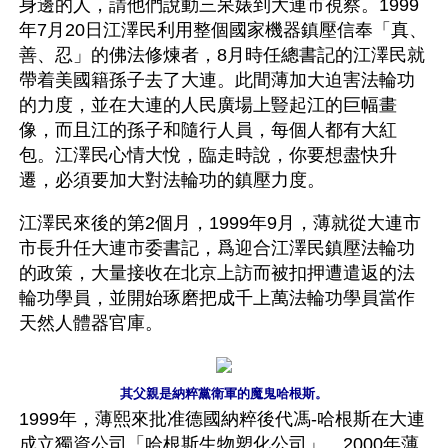
身邊的人，請他們說動三呆婊到大連市視察。1999
年7月20日江澤民利用整個國家機器鎮壓信奉「真、
善、忍」的佛法修煉者，8月時任總書記的江澤民就
帶着美國籍孫子去了大連。此間薄加大迫害法輪功
的力度，並在大連的人民廣場上豎起江的巨幅畫
像，而且江的孫子和隨行人員，每個人都有大紅
包。江澤民心情大悅，臨走時說，你要想盡快升
遷，必須要加大對法輪功的鎮壓力度。
江澤民來後的第2個月，1999年9月，薄就從大連市
市長升任大連市委書記，爲迎合江澤民鎮壓法輪功
的政策，大量接收在北京上訪而被扣押遭遣返的法
輪功學員，並開始琢磨把成千上萬法輪功學員當作
天然人體器官庫。
其父親是納粹黨衛軍的魔鬼哈根斯。
1999年，薄熙來批准德國納粹後代馮-哈根斯在大連
成立獨資公司「哈根斯生物塑化公司」。2000年薄