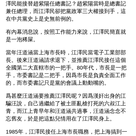
澤民能接替趙紫陽任總書記？趙紫陽當時是總書記
兼任總理，而江澤民卻把黨政軍三大權接到手，這
在中共黨史上是史無前例的。
有內幕消息說，按照工作能力來說，江澤民簡直就
是一泡稀屎。
當年汪道涵當上海市長時，江澤民當電子工業部部
長。後來汪道涵請求退下，並推薦江澤民接任這個
全國第二大直轄市的一把手。80年代，市長是一把
手，市委書記是二把手，因爲市長是負責全面工作
的，而市委書記只是黨的會議上動動嘴的。
爲甚麼汪道涵要推薦江澤民呢？因爲漢奸出身的江
騙汪說，自己過繼給了被土匪亂槍打死的六叔江上
青，而江上青早年和汪道涵共過事，汪道涵念念不
忘舊友，於是把這點兒情用在了江澤民身上。
1985年，江澤民接任上海市長職務，把上海搞到一