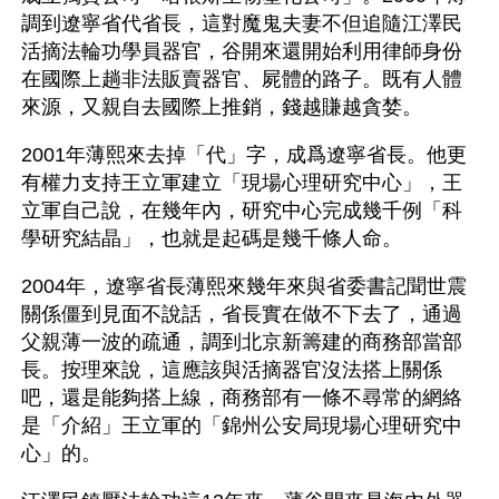
調到遼寧省代省長，這對魔鬼夫妻不但追隨江澤民
活摘法輪功學員器官，谷開來還開始利用律師身份
在國際上趟非法販賣器官、屍體的路子。既有人體
來源，又親自去國際上推銷，錢越賺越貪婪。
2001年薄熙來去掉「代」字，成爲遼寧省長。他更
有權力支持王立軍建立「現場心理研究中心」，王
立軍自己說，在幾年內，研究中心完成幾千例「科
學研究結晶」，也就是起碼是幾千條人命。
2004年，遼寧省長薄熙來幾年來與省委書記聞世震
關係僵到見面不說話，省長實在做不下去了，通過
父親薄一波的疏通，調到北京新籌建的商務部當部
長。按理來說，這應該與活摘器官沒法搭上關係
吧，還是能夠搭上線，商務部有一條不尋常的網絡
是「介紹」王立軍的「錦州公安局現場心理研究中
心」的。