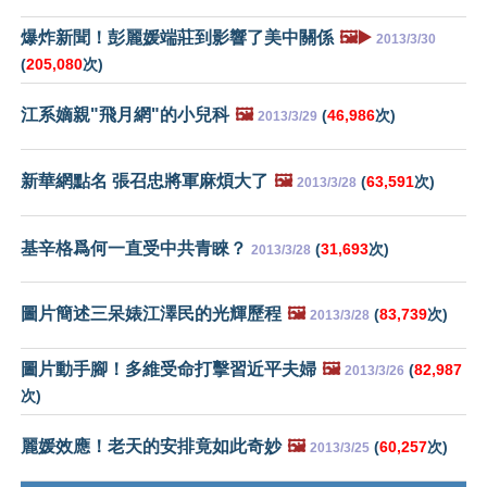
爆炸新聞！彭麗媛端莊到影響了美中關係
🖼️▶️
2013/3/30
(
205,080
次)
江系嫡親"飛月網"的小兒科
🖼️
(
46,986
次)
2013/3/29
新華網點名 張召忠將軍麻煩大了
🖼️
(
63,591
次)
2013/3/28
基辛格爲何一直受中共青睞？
(
31,693
次)
2013/3/28
圖片簡述三呆婊江澤民的光輝歷程
🖼️
(
83,739
次)
2013/3/28
圖片動手腳！多維受命打擊習近平夫婦
🖼️
(
82,987
2013/3/26
次)
麗媛效應！老天的安排竟如此奇妙
🖼️
(
60,257
次)
2013/3/25