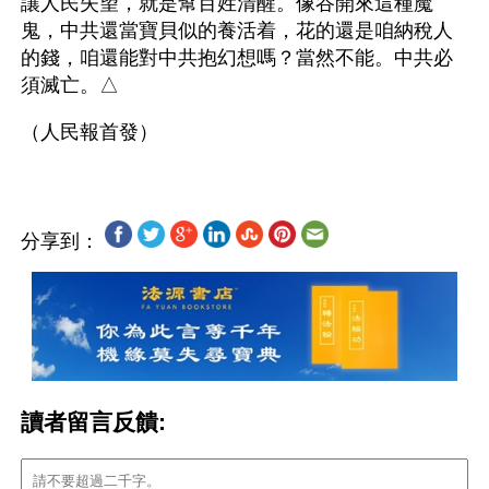
讓人民失望，就是幫百姓清醒。像谷開來這種魔
鬼，中共還當寶貝似的養活着，花的還是咱納稅人
的錢，咱還能對中共抱幻想嗎？當然不能。中共必
須滅亡。△
分享到：
讀者留言反饋: