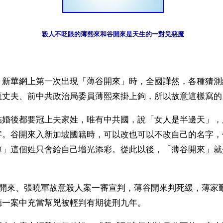
殺人不眨眼的薄熙來和谷開來是天生的一對兒惡魔
】新華網上第一次出現「薄谷開來」時，全國譁然，各種猜測
魔丈夫、前中共政治局委員薄熙來掛上鉤，所以故意這樣寫的
結婚後都要冠上夫家姓，唯有中共國，說「女人是半邊天」，
字。谷開來入新加坡國籍時，可以改也可以不改自己的名字，
薄」這個姓只會給自己增光添彩。從此以後，「薄谷開來」就
谷開來、張曉軍故意殺人案一審宣判，薄谷開來判死緩，薄家
德一案中充當幫兇被輕判有期徒刑九年。