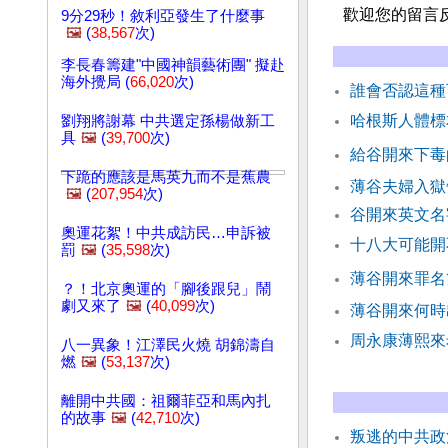
歡迎您的留言
9分29秒！敘利亞發生了什麼事
🖼️
(
38,567
次)
李長春籌建"中國神韻藝術團" 擬赴
海外攪局 (
66,020
次)
誰會否認這種
哈根斯人體標
劉翔將謝幕 中共選定孫楊做新工
具
🖼️
(
39,700
次)
給谷開來下毒
下跪的應該是馬英九而不是蕉農
薄谷夫婦入獄
🖼️
(
207,954
次)
谷開來英文
奧運花絮！中共成訪民…申訴被
十八大可能開
罰
🖼️
(
35,598
次)
薄谷開來罪名
？！北京奧運的「腳後跟兒」鬧
劇又來了
🖼️
(
40,099
次)
薄谷開來何
周永康薄熙來
八一異象！江澤民火燒 胡錦濤自
燃
🖼️
(
53,137
次)
離開中共國：祖爾菲亞和馬內扎
的故事
🖼️
(
42,710
次)
叛逃的中共政