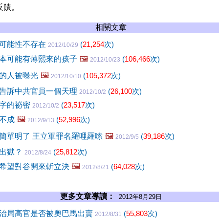
反饋。
相關文章
可能性不存在
(
21,254
次)
2012/10/29
本可能有薄熙來的孩子
🖼️
(
106,466
次)
2012/10/23
的人被曝光
🖼️
(
105,372
次)
2012/10/10
告訴中共官員一個天理
(
26,100
次)
2012/10/2
名字的祕密
(
23,517
次)
2012/10/2
不成
🖼️
(
52,996
次)
2012/9/13
簡單明了 王立軍罪名羅哩羅嗦
🖼️
(
39,186
次)
2012/9/5
時出獄？
(
25,812
次)
2012/8/24
希望對谷開來斬立決
🖼️
(
64,028
次)
2012/8/21
更多文章導讀：
2012年8月29日
治局高官是否被奧巴馬出賣
(
55,803
次)
2012/8/31