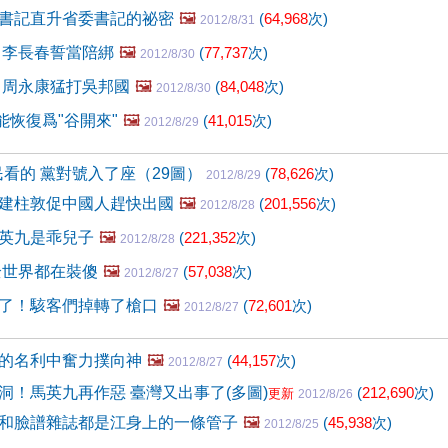
書記直升省委書記的祕密
🖼️
(
64,968
次)
2012/8/31
 李長春誓當陪綁
🖼️
(
77,737
次)
2012/8/30
 周永康猛打吳邦國
🖼️
(
84,048
次)
2012/8/30
能恢復爲"谷開來"
🖼️
(
41,015
次)
2012/8/29
民看的 黨對號入了座（29圖）
(
78,626
次)
2012/8/29
建柱敦促中國人趕快出國
🖼️
(
201,556
次)
2012/8/28
英九是乖兒子
🖼️
(
221,352
次)
2012/8/28
全世界都在裝傻
🖼️
(
57,038
次)
2012/8/27
了！駭客們掉轉了槍口
🖼️
(
72,601
次)
2012/8/27
的名利中奮力撲向神
🖼️
(
44,157
次)
2012/8/27
洞！馬英九再作惡 臺灣又出事了(多圖)
(
212,690
次)
更新
2012/8/26
和臉譜雜誌都是江身上的一條管子
🖼️
(
45,938
次)
2012/8/25