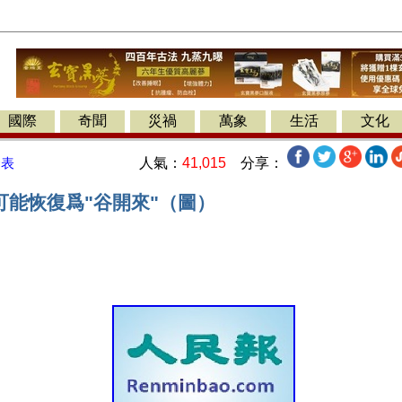
國際
奇聞
災禍
萬象
生活
文化
人氣：
41,015
分享：
發表
可能恢復爲"谷開來"（圖）