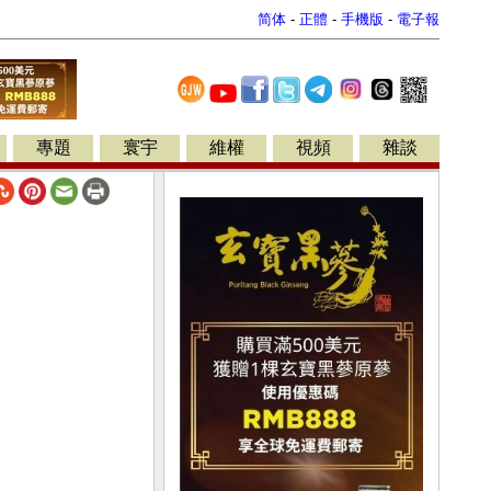
简体
-
正體
-
手機版
-
電子報
專題
寰宇
維權
視頻
雜談