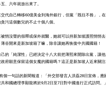
多五、六年就放出來了。
來交代自己轉移60億美金到海外銀行，但黨「既往不咎」，
內貪污這個數兒的不止十個八個。
來被悄沒聲的假釋或保外就醫，她就可以持新加坡護照悄悄去
。薄谷開來是新加坡籍了嘛，除非讓她再恢復中共國國籍！
自己的「純潔性」已經決定十八大前把薄熙來開除出黨，讓他
坡政府願意保留這個女魔的國籍嗎？這正是新加坡人近來關注
日有個一句話的新聞報道：「外交部發言人洪磊28日宣佈，應
共和國總理李顯龍將於9月2日至7日對中國進行正式訪問。
）