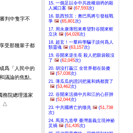
15. 一個足以令中共政權崩坍的殺
人滅口案
🖼️
(
67,593
次)
16. 凱西預言：奧巴馬將引發核戰
在審判中隻字不
爭
🖼️
(
65,801
次)
17. 周永康薄熙來希望對谷開來斬
立決
🖼️
(
64,028
次)
18. 超玄！一羣科學騙子談何爲人
享受那幾輩子都
類靈魂
🖼️
(
63,157
次)
19. 谷開來逆生長 殺人把眼袋殺沒
了
🖼️
(
62,045
次)
成爲「人民中的
20. 胡沒打贏江 全世界都在裝傻
🖼️
(
57,038
次)
和議論的焦點。
21. 薄瓜瓜的證詞把黨和媽都賣了
🖼️
(
53,462
次)
22. 谷開來活摘中共和江的心肝肺
國務院總理溫家
🖼️
(
52,044
次)
」△
23. 中共國將亡的徵兆
🖼️
(
51,738
次)
24. 馬英九造孽 臺灣嘉義立現神祕
災禍
🖼️
(
51,435
次)