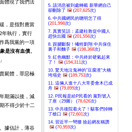
面體現了我們法
5. 該消息被到處轉載 新華網自己
卻刪除了
🖼️
(
207,625
次)
6. 中共國網民的聰明怎了得
(
201,998
次)
緩，是指對應當
7. 真實笑話：孟建柱敦促中國人
2年執行，實行
趕快出國
🖼️
(
201,556
次)
作爲我黨的一項
8. 跟腱斷裂！犧牲劉翔 中共保住
裏子和麵子
🖼️
(
198,368
次)
象是沒有血債、
9. 紅色幽默：中共終於硬氣起來
」
了！
🖼️
(
194,311
次)
10. 驚天地泣鬼神的"豆腐渣"大橋
賣屍體，罪惡極
垮塌史
🖼️
(
189,753
次)
11. 這倆人進十八大常委會木已成
舟
🖼️
(
79,899
次)
12. P民報是給P民看的 黨對號入
年期滿以後，減
了座（29圖） (
78,626
次)
刑期不得少於十二
13. 中共後院着火了！駭客們掉轉
了槍口
🖼️
(
72,601
次)
14. 習近平一彎腰 撿起網友稱讚
🖼️
(
70,959
次)
。據估計，薄谷