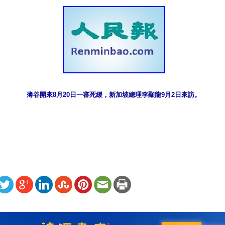
薄谷開來8月20日一審死緩，新加坡總理李顯龍9月2日來訪。
ww.renminbao.com/rmb/articles/2012/8/29/57121b.html