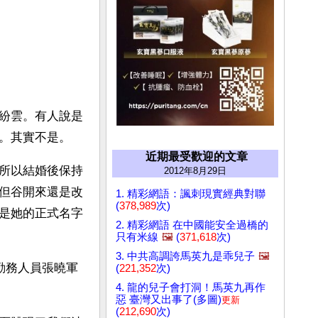
紛雲。有人說是
。其實不是。
近期最受歡迎的文章
所以結婚後保持
2012年8月29日
但谷開來還是改
1. 精彩網語：諷刺現實經典對聯
(
378,989
次)
是她的正式名字
2. 精彩網語 在中國能安全過橋的
只有米線
🖼️
(
371,618
次)
3. 中共高調誇馬英九是乖兒子
🖼️
勤務人員張曉軍
(
221,352
次)
4. 龍的兒子會打洞！馬英九再作
惡 臺灣又出事了(多圖)
更新
(
212,690
次)