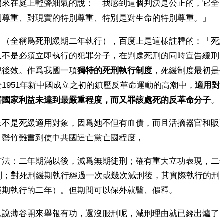
開來在庭上輕聲細氣的說：「我感到這個判決是公正的，它全
別尊重、對現實的特別尊重、特別是對生命的特別尊重。」
」（全稱爲死刑緩期二年執行），百度上是這樣註釋的：「死
又不是必須立即執行的犯罪分子，在判處死刑的同時宣告緩刑
觀後效。作爲我國一項
獨特的死刑執行制度
，死緩制度最初是
1951年新中國成立之初的鎮壓反革命運動的高潮中，
適用對
害國家利益未達到最嚴重程度，而又罪該處死的反革命分子
。
來不是死緩適用對象，因爲她不但有血債，而且活摘器官和販
，罄竹難書到使中共國達亡黨亡國程度，
方法：二年期滿以後，減爲無期徒刑；確有重大立功表現，二
徒刑；對死刑緩期執行經過一次或幾次減刑後，其實際執行的
緩期執行的二年）。但期間可以保外就醫、假釋。
息說薄谷開來舉報有功，還沒服刑呢，減刑理由就已經出爐了