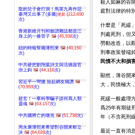
殺人如麻的谷
龍的兒子會打洞！馬英九再作惡
庭對法律的特
臺灣又出事了(多圖)
(
212,690
更新
次)
什麼是「死緩
香港新維月刊和臉譜雜誌都是江
判處死刑，但
身上的一條管子
🖼️
(
45,938
次)
勞動改造，以
紐約時報幫襯薄熙來
🖼️
(
40,150
刑事政策發端於
次)
民憤不大和損
中共硬把劉翔葉詩文與活摘器官
掛上鉤
🖼️
(
44,116
次)
顯然，薄谷開
習近平一彎腰 撿起網友稱讚
🖼️
大，民憤極大
(
70,959
次)
死緩一般處理
超玄！一羣科學騙子談何爲人類
靈魂
🖼️
(
63,157
次)
爲25年有期
中共國將亡的徵兆
🖼️
(
51,738
次)
年（不含死刑
周永康薄熙來希望對谷開來斬立
最近一直有消
決
🖼️
(
64,028
次)