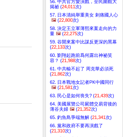
56. 中共官方愛演戲，全民圍觀大
揭祕 (
24,011
次)
57. 日本清純舉重美女 刺痛國人心
🖼️
(
22,800
次)
58. 決定王立軍薄熙來案走向的力
量
🖼️
(
22,275
次)
59. 谷開來案中比謀反更深的黑幕
(
22,133
次)
60. 劉翔起跑前爲何露出神祕笑
容？ (
21,988
次)
61. 中共輸不起了 周克華必須死
(
21,862
次)
62. 日本戰地女記者PK中國同行
🖼️
(
21,581
次)
63. 民心是如何喪失? (
21,439
次)
64. 美國展覽公司屍體交易背後的
薄谷夫婦
🖼️
(
21,352
次)
65. 釣魚島爭端無解 (
21,341
次)
66. 黨和政府不要再演戲了
(
21,310
次)