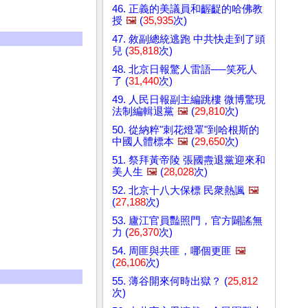
46. 正義的美議員和齷齪的哈佛教
授
🖼️
(
35,935
次)
47. 敘副總統逃跑 中共快走到了頭
兒 (
35,818
次)
48. 北京日報驚人雷語──笑死人
了 (
31,440
次)
49. 人民日報副主編跳樓 微博驚現
法制編輯退黨
🖼️
(
29,810
次)
50. 從納粹"刺花燈罩"到哈根斯的
中國人體標本
🖼️
(
29,650
次)
51. 祭拜黃帝陵 張國燾退黨迎來和
美人生
🖼️
(
28,028
次)
52. 北京十八大保標 民衆熱諷
🖼️
(
27,188
次)
53. 廬江官員豔照門，官方闢謠無
力 (
26,370
次)
54. 周匪與共匪，哪個更匪
🖼️
(
26,106
次)
55. 薄谷開來何時出獄？ (
25,812
次)