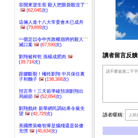
谷開來逆生長 殺人把眼袋殺沒了
🖼️
(
62,045
次)
這倆人進十八大常委會木已成舟
🖼️
(
79,899
次)
一個足以令中共政權崩坍的殺人
滅口案
🖼️
(
67,593
次)
讀者留言反饋
劉翔被榨乾 孫楊成肥肉
🖼️
(
39,714
次)
跟腱斷裂！犧牲劉翔 中共保住裏
子和麵子
🖼️
(
198,368
次)
預言帝！三天前準確預測劉翔出
局細節
🖼️
(
52,054
次)
劉翔戲終 新華網民調結果令黨失
望
🖼️
(
42,729
次)
讀者暱稱:
美國際策略智庫是腦殘還是裝傻
充愣
🖼️
(
40,634
次)