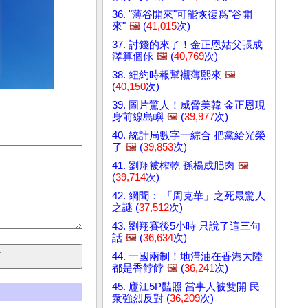
36. "薄谷開來"可能恢復爲"谷開
來"
🖼️
(
41,015
次)
37. 討錢的來了！金正恩姑父張成
澤算個俅
🖼️
(
40,769
次)
38. 紐約時報幫襯薄熙來
🖼️
(
40,150
次)
39. 圖片驚人！威脅美韓 金正恩現
身前線島嶼
🖼️
(
39,977
次)
40. 統計局數字一綜合 把黨給光榮
了
🖼️
(
39,853
次)
41. 劉翔被榨乾 孫楊成肥肉
🖼️
(
39,714
次)
42. 網聞： 「周克華」之死最驚人
之謎 (
37,512
次)
43. 劉翔賽後5小時 只說了這三句
話
🖼️
(
36,634
次)
44. 一國兩制！地溝油在香港大陸
都是香餑餑
🖼️
(
36,241
次)
45. 廬江5P豔照 當事人被雙開 民
衆強烈反對 (
36,209
次)