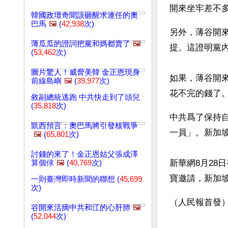
開來坐牢差不
韓國政壇奇聞該砸醒求連任的奧
巴馬
🖼️
(
42,938
次)
另外，薄谷開
薄瓜瓜的證詞把黨和媽都賣了
🖼️
提。這證明黨
(
53,462
次)
圖片驚人！威脅美韓 金正恩現身
如果，薄谷開
前線島嶼
🖼️
(
39,977
次)
花不完的錢了
敘副總統逃跑 中共快走到了頭兒
(
35,818
次)
中共爲了保持
凱西預言：奧巴馬將引發核戰爭
一員」。新加
🖼️
(
65,801
次)
討錢的來了！金正恩姑父張成澤
新華網8月28
算個俅
🖼️
(
40,769
次)
寶邀請，新加坡
一則臺灣即時新聞的聯想 (
45,699
次)
（人民報首發
谷開來活摘中共和江的心肝肺
🖼️
(
52,044
次)