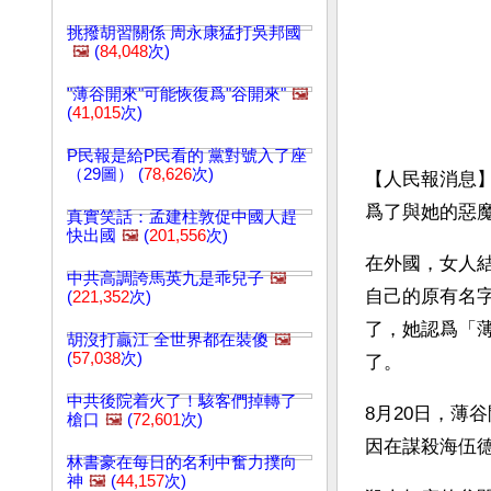
挑撥胡習關係 周永康猛打吳邦國
🖼️
(
84,048
次)
"薄谷開來"可能恢復爲"谷開來"
🖼️
(
41,015
次)
P民報是給P民看的 黨對號入了座
（29圖） (
78,626
次)
【人民報消息
爲了與她的惡
真實笑話：孟建柱敦促中國人趕
快出國
🖼️
(
201,556
次)
在外國，女人
中共高調誇馬英九是乖兒子
🖼️
自己的原有名
(
221,352
次)
了，她認爲「
胡沒打贏江 全世界都在裝傻
🖼️
(
57,038
次)
了。
中共後院着火了！駭客們掉轉了
8月20日，薄
槍口
🖼️
(
72,601
次)
因在謀殺海伍
林書豪在每日的名利中奮力撲向
神
🖼️
(
44,157
次)