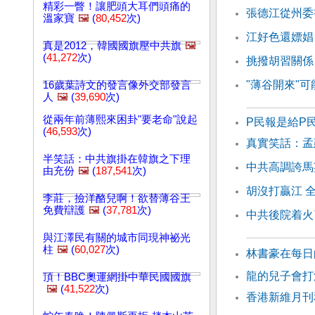
精彩一瞥！讓肥頭大耳們頭痛的
張德江從州委
溫家寶
🖼️
(
80,452
次)
江好色還嫖娼
真是2012，韓國國旗壓中共旗
🖼️
(
41,272
次)
挑撥胡習關係
"薄谷開來"可
16歲葉詩文的發言像外交部發言
人
🖼️
(
39,690
次)
從兩年前薄熙來困卦"要老命"說起
P民報是給P
(
46,593
次)
真實笑話：孟
半笑話：中共旗掛在韓旗之下理
中共高調誇馬
由充份
🖼️
(
187,541
次)
胡沒打贏江 
李莊，撿洋酪兒啊！欲替薄谷王
免費辯護
🖼️
(
37,781
次)
中共後院着火
與江澤民有關的城市同現神祕光
柱
🖼️
(
60,027
次)
林書豪在每日
龍的兒子會打
頂！BBC奧運網掛中華民國國旗
🖼️
(
41,522
次)
香港新維月刊