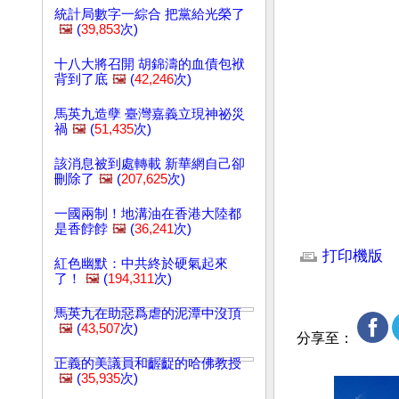
統計局數字一綜合 把黨給光榮了
🖼️
(
39,853
次)
十八大將召開 胡錦濤的血債包袱
背到了底
🖼️
(
42,246
次)
馬英九造孽 臺灣嘉義立現神祕災
禍
🖼️
(
51,435
次)
該消息被到處轉載 新華網自己卻
刪除了
🖼️
(
207,625
次)
一國兩制！地溝油在香港大陸都
是香餑餑
🖼️
(
36,241
次)
文章網址: http://w
打印機版
紅色幽默：中共終於硬氣起來
了！
🖼️
(
194,311
次)
馬英九在助惡爲虐的泥潭中沒頂
🖼️
(
43,507
次)
分享至：
正義的美議員和齷齪的哈佛教授
🖼️
(
35,935
次)