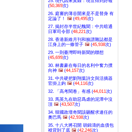
25. 現代因果實錄：現世得到好報
(
50,369
次)
26. 庭審的薄谷開來是不是替身 有
定論了！
🖼️
(
49,495
次)
27. 揭封存半世紀醜聞：中共暗通
日軍司令部 (
48,221
次)
28. 香港新維月刊和臉譜雜誌都是
江身上的一條管子
🖼️
(
45,938
次)
29. 一則臺灣即時新聞的聯想
(
45,699
次)
30. 林書豪在每日的名利中奮力撲
向神
🖼️
(
44,157
次)
31. 中共硬把劉翔葉詩文與活摘器
官掛上鉤
🖼️
(
44,116
次)
32. 「高考閱卷」有感 (
44,011
次)
33. 馬英九在助惡爲虐的泥潭中沒
頂
🖼️
(
43,507
次)
34. 韓國政壇奇聞該砸醒求連任的
奧巴馬
🖼️
(
42,938
次)
35. 十八大將召開 胡錦濤的血債包
袱背到了底
🖼️
(
42,246
次)