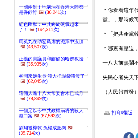
一國兩制！地溝油在香港大陸都
＊你看看這年
是香餑餑
🖼️
(
36,241
次)
黨」，那時候可就
紅色幽默：中共終於硬氣起來
了！
🖼️
(
194,311
次)
＊「把共產黨幹
馬英九在助惡爲虐的泥潭中沒頂
🖼️
(
43,507
次)
＊哪裏有壓迫
正義的美議員和齷齪的哈佛教授
十八大前熱鬧
🖼️
(
35,935
次)
谷開來逆生長 殺人把眼袋殺沒了
失民心者失天
🖼️
(
62,045
次)
（人民報首發
這倆人進十八大常委會木已成舟
🖼️
(
79,899
次)
文章網址: http://w
一個足以令中共政權崩坍的殺人
打印機版
滅口案
🖼️
(
67,593
次)
劉翔被榨乾 孫楊成肥肉
🖼️
(
39,714
次)