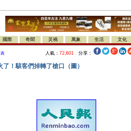
國際
奇聞
災禍
萬象
生活
文化
人氣：
72,601
分享：
發表
火了！駭客們掉轉了槍口（圖）