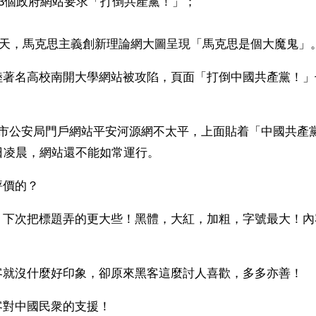
續3個政府網站要求「打倒共產黨！」；
日兩天，馬克思主義創新理論網大圖呈現「馬克思是個大魔鬼」
陸著名高校南開大學網站被攻陷，頁面「打倒中國共產黨！」
源市公安局門戶網站平安河源網不太平，上面貼着「中國共產
日凌晨，網站還不能如常運行。
評價的？
！下次把標題弄的更大些！黑體，大紅，加粗，字號最大！內
客就沒什麼好印象，卻原來黑客這麼討人喜歡，多多亦善！
客對中國民衆的支援！