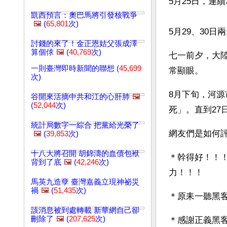
5月25日，連
凱西預言：奧巴馬將引發核戰爭
🖼️
(
65,801
次)
5月29、30
討錢的來了！金正恩姑父張成澤
算個俅
🖼️
(
40,769
次)
七一前夕，大
一則臺灣即時新聞的聯想 (
45,699
常顯眼。
次)
8月下旬，河
谷開來活摘中共和江的心肝肺
🖼️
(
52,044
次)
死」。直到27
統計局數字一綜合 把黨給光榮了
網友們是如何
🖼️
(
39,853
次)
十八大將召開 胡錦濤的血債包袱
＊幹得好！！
背到了底
🖼️
(
42,246
次)
力！！！
馬英九造孽 臺灣嘉義立現神祕災
禍
🖼️
(
51,435
次)
＊原耒一聽黑
該消息被到處轉載 新華網自己卻
刪除了
🖼️
(
207,625
次)
＊感謝正義黑