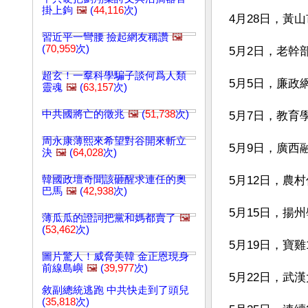
掛上鉤
🖼️
(
44,116
次)
4月28日，黃
習近平一彎腰 撿起網友稱讚
🖼️
(
70,959
次)
5月2日，老幹
超玄！一羣科學騙子談何爲人類
5月5日，廉政
靈魂
🖼️
(
63,157
次)
中共國將亡的徵兆
🖼️
(
51,738
次)
5月7日，教育
周永康薄熙來希望對谷開來斬立
5月9日，廣西
決
🖼️
(
64,028
次)
韓國政壇奇聞該砸醒求連任的奧
5月12日，農
巴馬
🖼️
(
42,938
次)
5月15日，揚
薄瓜瓜的證詞把黨和媽都賣了
🖼️
(
53,462
次)
5月19日，寶
圖片驚人！威脅美韓 金正恩現身
前線島嶼
🖼️
(
39,977
次)
5月22日，武
敘副總統逃跑 中共快走到了頭兒
(
35,818
次)