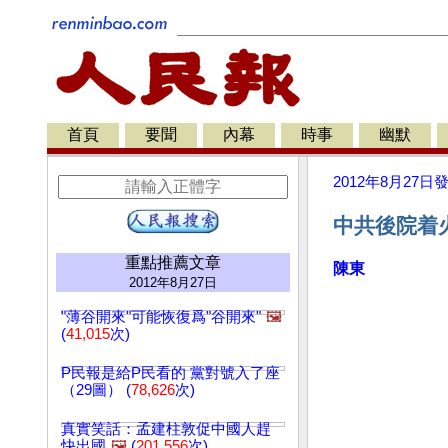
首頁
要聞
內幕
時事
幽默
2012年8月27日
中共後院着
重點推薦文章
陳東
2012年8月27日
"薄谷開來"可能恢復爲"谷開來"
🖼️
(
41,015
次)
P民報是給P民看的 黨對號入了座
（29圖） (
78,626
次)
真實笑話：孟建柱敦促中國人趕
快出國
🖼️
(
201,556
次)