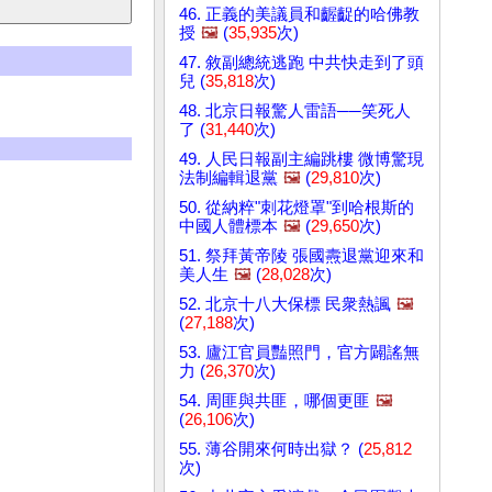
46. 正義的美議員和齷齪的哈佛教
授
🖼️
(
35,935
次)
47. 敘副總統逃跑 中共快走到了頭
兒 (
35,818
次)
48. 北京日報驚人雷語──笑死人
了 (
31,440
次)
49. 人民日報副主編跳樓 微博驚現
法制編輯退黨
🖼️
(
29,810
次)
50. 從納粹"刺花燈罩"到哈根斯的
中國人體標本
🖼️
(
29,650
次)
51. 祭拜黃帝陵 張國燾退黨迎來和
美人生
🖼️
(
28,028
次)
52. 北京十八大保標 民衆熱諷
🖼️
(
27,188
次)
53. 廬江官員豔照門，官方闢謠無
力 (
26,370
次)
54. 周匪與共匪，哪個更匪
🖼️
(
26,106
次)
55. 薄谷開來何時出獄？ (
25,812
次)