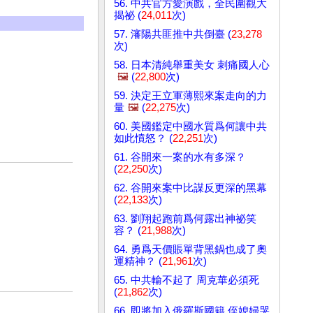
56. 中共官方愛演戲，全民圍觀大
揭祕 (
24,011
次)
57. 瀋陽共匪推中共倒臺 (
23,278
次)
58. 日本清純舉重美女 刺痛國人心
🖼️
(
22,800
次)
59. 決定王立軍薄熙來案走向的力
量
🖼️
(
22,275
次)
60. 美國鑑定中國水質爲何讓中共
如此憤怒？ (
22,251
次)
61. 谷開來一案的水有多深？
(
22,250
次)
62. 谷開來案中比謀反更深的黑幕
(
22,133
次)
63. 劉翔起跑前爲何露出神祕笑
容？ (
21,988
次)
64. 勇爲天價賬單背黑鍋也成了奧
運精神？ (
21,961
次)
65. 中共輸不起了 周克華必須死
(
21,862
次)
66. 即將加入俄羅斯國籍 侄媳婦哭