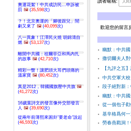
讀者暱稱:
奧運花絮！中共成訪民…申訴被
罰
🖼️
(
35,598
次)
？！北京奧運的「腳後跟兒」鬧
劇又來了
🖼️
(
40,099
次)
歡迎您的留言
八一異象！江澤民火燒 胡錦濤自
燃
🖼️
(
53,137
次)
幽默：中共
離開中共國：祖爾菲亞和馬內扎
撒切爾夫人對
的故事
🖼️
(
42,710
次)
【九評之五】
精彩一瞥！讓肥頭大耳們頭痛的
溫家寶
🖼️
(
80,452
次)
中共空軍大校
段子絕對新：
真是2012，韓國國旗壓中共旗
🖼️
(
41,272
次)
幽默：中共國
16歲葉詩文的發言像外交部發言
從一個包子勸
人
🖼️
(
39,690
次)
基辛格爲何一
從兩年前薄熙來困卦"要老命"說起
(
46,593
次)
勞春燕戳洞！