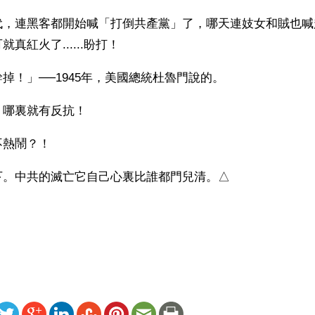
代，連黑客都開始喊「打倒共產黨」了，哪天連妓女和賊也喊
真紅火了......盼打！
掉！」──1945年，美國總統杜魯門說的。
，哪裏就有反抗！
不熱鬧？！
下。中共的滅亡它自己心裏比誰都門兒清。△
）
ww.renminbao.com/rmb/articles/2012/8/27/57112b.html