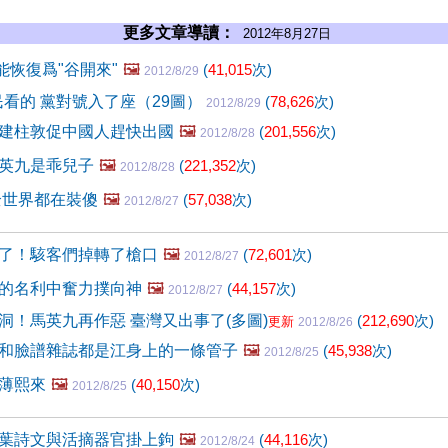
更多文章導讀：
2012年8月27日
能恢復爲"谷開來"
🖼️
(
41,015
次)
2012/8/29
民看的 黨對號入了座（29圖）
(
78,626
次)
2012/8/29
建柱敦促中國人趕快出國
🖼️
(
201,556
次)
2012/8/28
英九是乖兒子
🖼️
(
221,352
次)
2012/8/28
全世界都在裝傻
🖼️
(
57,038
次)
2012/8/27
了！駭客們掉轉了槍口
🖼️
(
72,601
次)
2012/8/27
的名利中奮力撲向神
🖼️
(
44,157
次)
2012/8/27
洞！馬英九再作惡 臺灣又出事了(多圖)
(
212,690
次)
更新
2012/8/26
和臉譜雜誌都是江身上的一條管子
🖼️
(
45,938
次)
2012/8/25
薄熙來
🖼️
(
40,150
次)
2012/8/25
葉詩文與活摘器官掛上鉤
🖼️
(
44,116
次)
2012/8/24