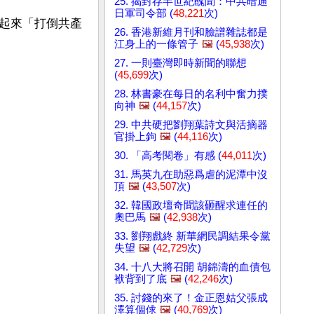
25. 揭封存半世紀醜聞：中共暗通
日軍司令部 (
48,221
次)
起來「打倒共產
26. 香港新維月刊和臉譜雜誌都是
江身上的一條管子
🖼️
(
45,938
次)
27. 一則臺灣即時新聞的聯想
(
45,699
次)
28. 林書豪在每日的名利中奮力撲
向神
🖼️
(
44,157
次)
29. 中共硬把劉翔葉詩文與活摘器
官掛上鉤
🖼️
(
44,116
次)
30. 「高考閱卷」有感 (
44,011
次)
31. 馬英九在助惡爲虐的泥潭中沒
頂
🖼️
(
43,507
次)
32. 韓國政壇奇聞該砸醒求連任的
奧巴馬
🖼️
(
42,938
次)
33. 劉翔戲終 新華網民調結果令黨
失望
🖼️
(
42,729
次)
34. 十八大將召開 胡錦濤的血債包
袱背到了底
🖼️
(
42,246
次)
35. 討錢的來了！金正恩姑父張成
澤算個俅
🖼️
(
40,769
次)