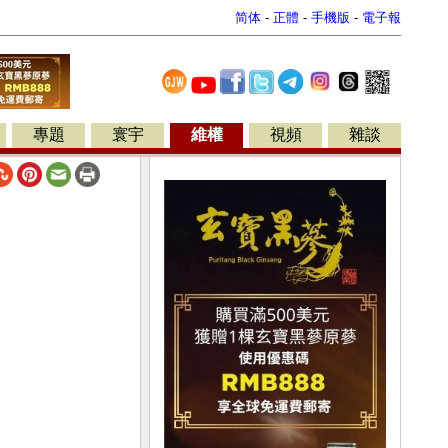
简体
-
正體
-
手機版
-
電子報
專題
寰宇
維權
視頻
雜談