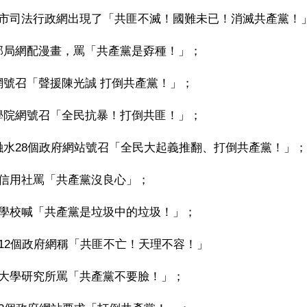
山市司法行政網出現了「共匪不滅！國難未已！消滅共產黨！
部局網配漫畫，罵「共產黨是孬種！」；
網號召「聲援陳光誠 打倒共產黨！」；
學院網號召「全民抗暴！打倒共匪！」；
融水28個政府網站號召「全民大起義推翻、打倒共產黨！」；
村信用社罵「共產黨沒良心」；
州學校喊「共產黨是垃圾中的垃圾！」；
雞12個政府網稱「共匪不亡！天理不容！」
漢大學研究所罵「共產黨不要臉！」；