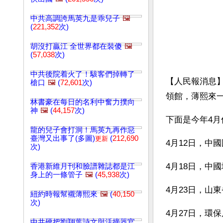
中共高調誇馬英九是乖兒子
🖼️
(
221,352
次)
胡沒打贏江 全世界都在裝傻
🖼️
(
57,038
次)
中共後院着火了！駭客們掉轉了
【人民報消息
槍口
🖼️
(
72,601
次)
領館，薄熙來
林書豪在每日的名利中奮力撲向
神
🖼️
(
44,157
次)
下面是今年4
龍的兒子會打洞！馬英九再作惡
臺灣又出事了(多圖)
(
212,690
更新
4月12日，中
次)
4月18日，中
香港新維月刊和臉譜雜誌都是江
身上的一條管子
🖼️
(
45,938
次)
4月23日，山
紐約時報幫襯薄熙來
🖼️
(
40,150
次)
4月27日，環
中共硬把劉翔葉詩文與活摘器官