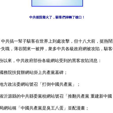
中共後院着火了，駭客們掉轉了槍口！
】中共搞一幫子駭客在世界上到處攻擊，但十八大前，挺熱鬧
一失職，薄谷開來一被押，衆多中共各級政府網被攻陷，駭客
月份以來，中共政府部份各級網站受到的黑客攻陷消息：
國國務院扶貧辦網站掛上共產黨墓碑；
國地方政法委網站號召「打倒中國共產黨」；
東省沂源縣的中共縣委黨校網站號召「推翻共產黨 重建新中國
保局網站稱「中國共產黨是臭王八蛋」並配漫畫；