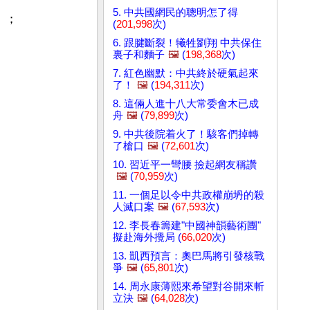
5. 中共國網民的聰明怎了得
」；
(
201,998
次)
6. 跟腱斷裂！犧牲劉翔 中共保住
裏子和麵子
🖼️
(
198,368
次)
7. 紅色幽默：中共終於硬氣起來
了！
🖼️
(
194,311
次)
8. 這倆人進十八大常委會木已成
舟
🖼️
(
79,899
次)
9. 中共後院着火了！駭客們掉轉
了槍口
🖼️
(
72,601
次)
10. 習近平一彎腰 撿起網友稱讚
🖼️
(
70,959
次)
11. 一個足以令中共政權崩坍的殺
人滅口案
🖼️
(
67,593
次)
12. 李長春籌建"中國神韻藝術團"
擬赴海外攪局 (
66,020
次)
13. 凱西預言：奧巴馬將引發核戰
爭
🖼️
(
65,801
次)
14. 周永康薄熙來希望對谷開來斬
立決
🖼️
(
64,028
次)