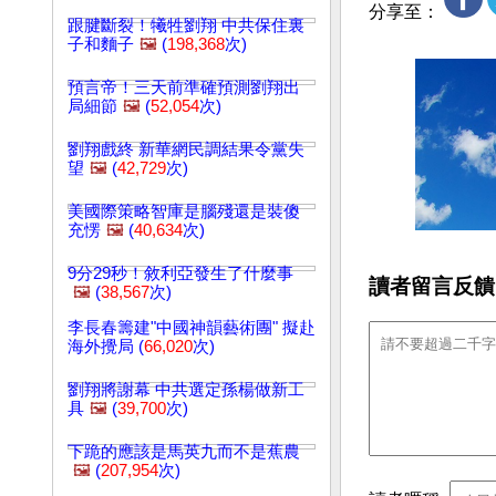
分享至：
跟腱斷裂！犧牲劉翔 中共保住裏
子和麵子
🖼️
(
198,368
次)
預言帝！三天前準確預測劉翔出
局細節
🖼️
(
52,054
次)
劉翔戲終 新華網民調結果令黨失
望
🖼️
(
42,729
次)
美國際策略智庫是腦殘還是裝傻
充愣
🖼️
(
40,634
次)
9分29秒！敘利亞發生了什麼事
讀者留言反饋
🖼️
(
38,567
次)
李長春籌建"中國神韻藝術團" 擬赴
海外攪局 (
66,020
次)
劉翔將謝幕 中共選定孫楊做新工
具
🖼️
(
39,700
次)
下跪的應該是馬英九而不是蕉農
🖼️
(
207,954
次)