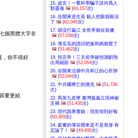
15. 超玄！一羣科學騙子談何爲人
類靈魂
🖼️
(
63,157
次)
16. 谷開來逆生長 殺人把眼袋殺沒
。
了
🖼️
(
62,045
次)
17. 胡沒打贏江 全世界都在裝傻
七個黑體大字非
🖼️
(
57,038
次)
18. 薄瓜瓜的證詞把黨和媽都賣了
🖼️
(
53,462
次)
黨，你不得好
19. 預言帝！三天前準確預測劉翔
出局細節
🖼️
(
52,054
次)
20. 谷開來活摘中共和江的心肝肺
🖼️
(
52,044
次)
21. 中共國將亡的徵兆
🖼️
(
51,738
次)
容要更給
22. 馬英九造孽 臺灣嘉義立現神祕
災禍
🖼️
(
51,435
次)
23. 現代因果實錄：現世得到好報
(
50,369
次)
24. 庭審的薄谷開來是不是替身 有
定論了！
🖼️
(
49,495
次)