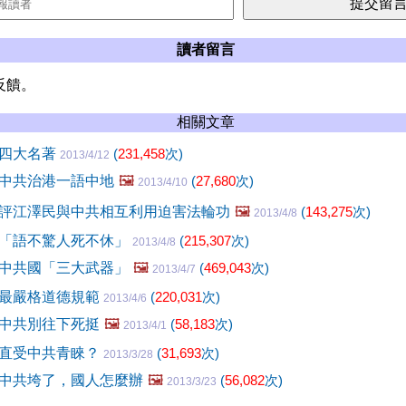
讀者留言
反饋。
相關文章
國四大名著
(
231,458
次)
2013/4/12
中共治港一語中地
🖼️
(
27,680
次)
2013/4/10
評江澤民與中共相互利用迫害法輪功
🖼️
(
143,275
次)
2013/4/8
「語不驚人死不休」
(
215,307
次)
2013/4/8
中共國「三大武器」
🖼️
(
469,043
次)
2013/4/7
最嚴格道德規範
(
220,031
次)
2013/4/6
中共別往下死挺
🖼️
(
58,183
次)
2013/4/1
直受中共青睞？
(
31,693
次)
2013/3/28
中共垮了，國人怎麼辦
🖼️
(
56,082
次)
2013/3/23