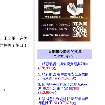
。王立軍一進美
們掉轉了槍口！
近期最受歡迎的文章
2012年8月27日
1. 精彩網語：諷刺現實經典對聯
(
378,989
次)
2. 精彩網語 在中國能安全過橋的
只有米線
🖼️
(
371,618
次)
3. 龍的兒子會打洞！馬英九再作
惡 臺灣又出事了(多圖)
更新
！」；
(
212,690
次)
4. 該消息被到處轉載 新華網自己
卻刪除了
🖼️
(
207,625
次)