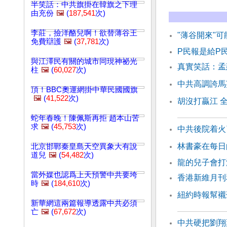
半笑話：中共旗掛在韓旗之下理
由充份
🖼️
(
187,541
次)
李莊，撿洋酪兒啊！欲替薄谷王
"薄谷開來"可
免費辯護
🖼️
(
37,781
次)
P民報是給P
與江澤民有關的城市同現神祕光
真實笑話：孟
柱
🖼️
(
60,027
次)
中共高調誇馬
頂！BBC奧運網掛中華民國國旗
🖼️
(
41,522
次)
胡沒打贏江 
蛇年春晚！陳佩斯再拒 趙本山苦
求
🖼️
(
45,753
次)
中共後院着火
林書豪在每日
北京邯鄲秦皇島天空異象大有說
道兒
🖼️
(
54,482
次)
龍的兒子會打
當外媒也認爲上天預警中共要垮
香港新維月刊
時
🖼️
(
184,610
次)
紐約時報幫襯
新華網這兩篇報導透露中共必須
亡
🖼️
(
67,672
次)
中共硬把劉翔