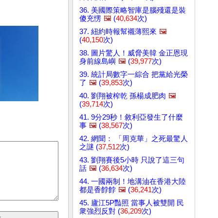
36. 美國際策略智庫是腦殘還是裝
傻充愣
🖼️
(
40,634
次)
37. 紐約時報幫襯薄熙來
🖼️
(
40,150
次)
38. 圖片驚人！威脅美韓 金正恩現
身前線島嶼
🖼️
(
39,977
次)
39. 統計局數字一綜合 把黨給光榮
了
🖼️
(
39,853
次)
40. 劉翔被榨乾 孫楊成肥肉
🖼️
(
39,714
次)
41. 9分29秒！敘利亞發生了什麼
事
🖼️
(
38,567
次)
42. 網聞： 「周克華」之死最驚人
之謎 (
37,512
次)
43. 劉翔賽後5小時 只說了這三句
話
🖼️
(
36,634
次)
44. 一國兩制！地溝油在香港大陸
都是香餑餑
🖼️
(
36,241
次)
45. 廬江5P豔照 當事人被雙開 民
衆強烈反對 (
36,209
次)