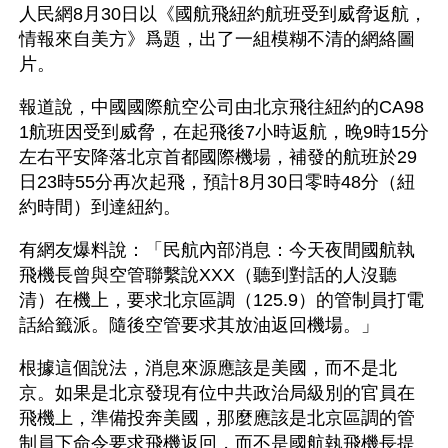
人民網8月30日以《國航飛紐約航班受到威脅返航，
情報來自美方》爲題，出了一組模糊不清的網絡圖
片。
報道說，中國國際航空公司由北京飛往紐約的CA98
1航班因受到威脅，在起飛後7小時返航，晚9時15分
左右平安降落北京首都國際機場，補發的航班於29
日23時55分再次起飛，預計8月30日零時48分（紐
約時間）到達紐約。
有網友爆料說：「民航內部消息：今天夜間國航執
飛機長曾與空管聯繫說XXX（聽到對話的人沒聽
清）在機上，要求北京區調（125.9）的管制員打電
話給籤派。隨後空管要求其放油返回機場。」
根據這個說法，消息來源應該是美國，而不是北
京。如果是北京發現有位中共政治局級別的官員在
飛機上，準備投奔美國，那麼應該是北京區調的管
制員下命令要求飛機返回，而不是國航執飛機長提