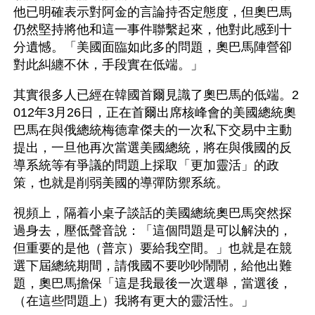
他已明確表示對阿金的言論持否定態度，但奧巴馬
仍然堅持將他和這一事件聯繫起來，他對此感到十
分遺憾。「美國面臨如此多的問題，奧巴馬陣營卻
對此糾纏不休，手段實在低端。」
其實很多人已經在韓國首爾見識了奧巴馬的低端。2
012年3月26日，正在首爾出席核峰會的美國總統奧
巴馬在與俄總統梅德韋傑夫的一次私下交易中主動
提出，一旦他再次當選美國總統，將在與俄國的反
導系統等有爭議的問題上採取「更加靈活」的政
策，也就是削弱美國的導彈防禦系統。
視頻上，隔着小桌子談話的美國總統奧巴馬突然探
過身去，壓低聲音說：「這個問題是可以解決的，
但重要的是他（普京）要給我空間。」也就是在競
選下屆總統期間，請俄國不要吵吵鬧鬧，給他出難
題，奧巴馬擔保「這是我最後一次選舉，當選後，
（在這些問題上）我將有更大的靈活性。」