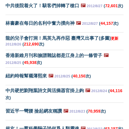
中共後院着火了！駭客們掉轉了槍口
🖼️
(
72,601
次)
2012/8/27
林書豪在每日的名利中奮力撲向神
🖼️
(
44,157
次)
2012/8/27
龍的兒子會打洞！馬英九再作惡 臺灣又出事了(多圖)
更新
(
212,690
次)
2012/8/26
香港新維月刊和臉譜雜誌都是江身上的一條管子
🖼️
(
45,938
次)
2012/8/25
紐約時報幫襯薄熙來
🖼️
(
40,150
次)
2012/8/25
中共硬把劉翔葉詩文與活摘器官掛上鉤
🖼️
(
44,116
2012/8/24
次)
習近平一彎腰 撿起網友稱讚
🖼️
(
70,959
次)
2012/8/23
超玄！一羣科學騙子談何爲人類靈魂
🖼️
(
63,157
次)
2012/8/22