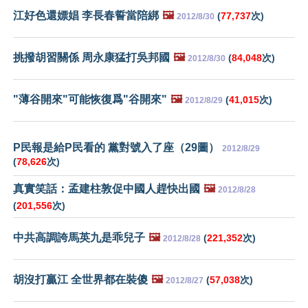
江好色還嫖娼 李長春誓當陪綁
🖼️
(
77,737
次)
2012/8/30
挑撥胡習關係 周永康猛打吳邦國
🖼️
(
84,048
次)
2012/8/30
"薄谷開來"可能恢復爲"谷開來"
🖼️
(
41,015
次)
2012/8/29
P民報是給P民看的 黨對號入了座（29圖）
2012/8/29
(
78,626
次)
真實笑話：孟建柱敦促中國人趕快出國
🖼️
2012/8/28
(
201,556
次)
中共高調誇馬英九是乖兒子
🖼️
(
221,352
次)
2012/8/28
胡沒打贏江 全世界都在裝傻
🖼️
(
57,038
次)
2012/8/27