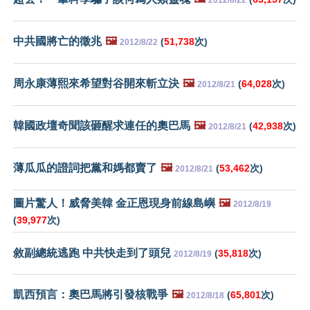
中共國將亡的徵兆
🖼️
(
51,738
次)
2012/8/22
周永康薄熙來希望對谷開來斬立決
🖼️
(
64,028
次)
2012/8/21
韓國政壇奇聞該砸醒求連任的奧巴馬
🖼️
(
42,938
次)
2012/8/21
薄瓜瓜的證詞把黨和媽都賣了
🖼️
(
53,462
次)
2012/8/21
圖片驚人！威脅美韓 金正恩現身前線島嶼
🖼️
2012/8/19
(
39,977
次)
敘副總統逃跑 中共快走到了頭兒
(
35,818
次)
2012/8/19
凱西預言：奧巴馬將引發核戰爭
🖼️
(
65,801
次)
2012/8/18