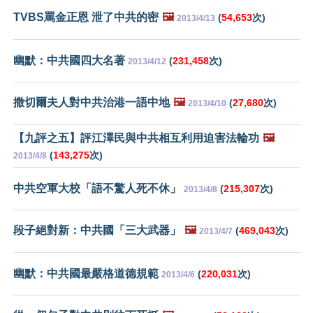
TVBS罵金正恩 泄了中共的密
🖼️
(
54,653
次)
2013/4/13
幽默：中共國四大名著
(
231,458
次)
2013/4/12
撒切爾夫人對中共治港一語中地
🖼️
(
27,680
次)
2013/4/10
【九評之五】評江澤民與中共相互利用迫害法輪功
🖼️
(
143,275
次)
2013/4/8
中共空軍大校「語不驚人死不休」
(
215,307
次)
2013/4/8
段子絕對新：中共國「三大武器」
🖼️
(
469,043
次)
2013/4/7
幽默：中共國最嚴格道德規範
(
220,031
次)
2013/4/6