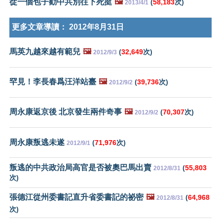
從一個包子勸中共別往下死挺
🖼️
(
58,183
次)
2013/4/1
更多文章導讀：
2012年8月31日
馬英九越來越有範兒
🖼️
(
32,649
次)
2012/9/3
罕見！李長春爲汪洋站臺
🖼️
(
39,736
次)
2012/9/2
周永康返京後 北京發生兩件奇事
🖼️
(
70,307
次)
2012/9/2
周永康叛逃未遂
(
71,976
次)
2012/9/1
叛逃的中共政治局高官是否被奧巴馬出賣
(
55,803
2012/8/31
次)
張德江從州委書記直升省委書記的祕密
🖼️
(
64,968
2012/8/31
次)