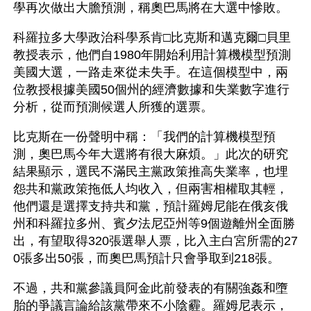
學再次做出大膽預測，稱奧巴馬將在大選中慘敗。
科羅拉多大學政治科學系肯□比克斯和邁克爾□貝里
教授表示，他們自1980年開始利用計算機模型預測
美國大選，一路走來從未失手。在這個模型中，兩
位教授根據美國50個州的經濟數據和失業數字進行
分析，從而預測候選人所獲的選票。
比克斯在一份聲明中稱：「我們的計算機模型預
測，奧巴馬今年大選將有很大麻煩。」此次的研究
結果顯示，選民不滿民主黨政策推高失業率，也埋
怨共和黨政策拖低人均收入，但兩害相權取其輕，
他們還是選擇支持共和黨，預計羅姆尼能在俄亥俄
州和科羅拉多州、賓夕法尼亞州等9個遊離州全面勝
出，有望取得320張選舉人票，比入主白宮所需的27
0張多出50張，而奧巴馬預計只會爭取到218張。
不過，共和黨參議員阿金此前發表的有關強姦和墮
胎的爭議言論給該黨帶來不小陰霾。羅姆尼表示，