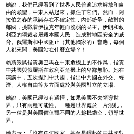
她說，我們已經看到了世界人民普遍追求解放和自
由的願望，中東人站起來，抓住了它們。然而，阿
拉伯之春的承諾存在不確定性，內部紛爭，敵對的
鄰國，挑戰着伊拉克年輕而脆弱的民主。伊朗和敘
利亞的獨裁者屠殺本國人民，造成對地區安全的威
脅。俄羅斯和中國阻止（其他國家的）響應，每個
人都來問，美國站在什麼立場？！
賴斯嚴厲指責奧巴馬在中東危機上的不作爲，指責
中共國與俄羅斯在敘利亞危機上的卑鄙無恥。她在
演講中，五次提到中共國，指出中共國在外交、經
濟、人權自由等多方面處於與美國對立的立場。
她說，美國已經沒有選擇，如果美國不去領導世
界，只有兩種可能性。一種是世界處於一片混亂，
另一種是與美國價值觀不同的人趁機鑽空，領導世
界。
她表示：「沒有任何國家，甚至是崛起的中共國對