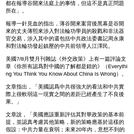
都在報導谷開來法庭上的事情，但這不是真正問題
所在」。
報導一針見血的指出，薄谷開來案背後黑幕是谷開
來的丈夫薄熙來涉入對法輪功學員的殺戮和非法器
官交易，涉入其中的還包括中共政法委書記周永康
和對法輪功發起鎮壓的中共前領導人江澤民。
美國7/8月雙月刊雜誌《外交政策》上有一篇評論文
章《你所有認爲對中國的了解都是錯的》（Everythi
ng You Think You Know About China Is Wrong）。
文章指出，「美國認爲中共很強大的看法和中共實
際上很軟弱這一現實之間的差距已經產生了不良後
果。」
文章說，「美國應該重新評估其對華政策的基本前
提，並認真考慮其他策略，新的策略應基於這樣的
假設：中共力量在衰弱；未來20年內，意想不到的