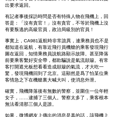
出要求返回。
有記者事後採訪時問是否有特殊人物在飛機上，回
答是：「沒有貪官！」沒有貪官，不等於飛機上沒
有要叛逃的高級官員，政治局級別的官員！
事實上，CA981返航時非常詭異，連乘務員也不是
都知道在返航，有靠近飛行員機艙的乘客發現飛行
圖在返回，知情乘務員說航路顯示故障。甚至降落
前要乘客繫好安全帶，都欺騙說是氣流顛簸。有常
客打開遮光板想看看造成顛簸的氣流，才大吃一
驚，發現飛機回到了北京。這顯然是爲了怕某位乘
客情急之下在機艙裏大喊大叫，使消息外泄。 
確實，飛機降落後有無數的警察，並圍住一位年輕
女子，……逮捕了三個人。警察太多了，乘客根本
無法看清那三個人是誰。
如果，微博網友上傳出的消息是真的話，該飛機上