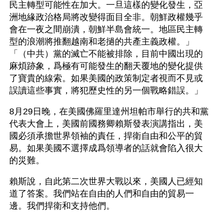
民主轉型可能性在加大。一旦這樣的變化發生，亞
洲地緣政治格局將改變得面目全非。朝鮮政權幾乎
會在一夜之間崩潰，朝鮮半島會統一。地區民主轉
型的浪潮將推翻越南和老撾的共產主義政權。」
「（中共）黨的滅亡不能被排除，目前中國出現的
麻煩跡象，爲極有可能發生的翻天覆地的變化提供
了寶貴的線索。如果美國的政策制定者視而不見或
誤讀這些事實，將犯歷史性的另一個戰略錯誤。」
8月29日晚，在美國佛羅里達州坦帕市舉行的共和黨
代表大會上，美國前國務卿賴斯發表演講指出，美
國必須承擔世界領袖的責任，捍衛自由和公平的貿
易。如果美國不選擇成爲領導者的話就會陷入很大
的災難。
賴斯說，自此第二次世界大戰以來，美國人已經知
道了答案。我們站在自由的人們和自由的貿易一
邊。我們捍衛和支持他們。