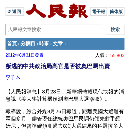
↺ 返回 
電子報
简体版
首頁
分欄目
時事
文章
›
›
›
：
2012年8月31日
發表
人氣：
55,803
叛逃的中共政治局高官是否被奧巴馬出賣
李子木
【人民報消息】8月28日，新華網轉載現代快報的消
息說《美大學計算機預測奧巴馬大選慘敗》。
報導說，綜合外媒8月26日報道，距離美國大選還有
兩個多月，儘管現任總統奧巴馬民調仍領先對手羅
姆尼，但曾準確預測過去8次大選結果的科羅拉多大