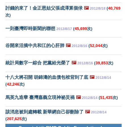
討錢的來了！金正恩姑父張成澤算個俅
🖼️
(
40,769
2012/8/18
次)
一則臺灣即時新聞的聯想
(
45,699
次)
2012/8/17
谷開來活摘中共和江的心肝肺
🖼️
(
52,044
次)
2012/8/16
統計局數字一綜合 把黨給光榮了
🖼️
(
39,853
次)
2012/8/16
十八大將召開 胡錦濤的血債包袱背到了底
🖼️
2012/8/14
(
42,246
次)
馬英九造孽 臺灣嘉義立現神祕災禍
🖼️
(
51,435
次)
2012/8/14
該消息被到處轉載 新華網自己卻刪除了
🖼️
2012/8/14
(
207,625
次)