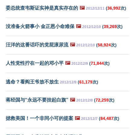
委总统查韦斯证实神是真实存在的
🖼️
(
36,992
次)
2012/12/11
没准备火箭事小 金正恩小命难保
🖼️
(
39,269
次)
2012/12/10
汪洋的这番话吓的党屁滚尿流
🖼️
(
58,924
次)
2012/12/10
人性党性拧在一起的邓小平
🖼️
(
71,844
次)
2012/12/9
逃命？看阎王爷放不放生
(
61,179
次)
2012/12/9
蒋经国与“永远不要挂起白旗”
🖼️
(
72,259
次)
2012/12/8
拯救美国！一个非同小可的提案
🖼️
(
84,487
次)
2012/12/7