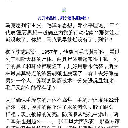
打开水晶棺，列宁遗体露惨状！
马克思列宁主义、毛泽东思想、邓小平理论、‘三个
代表’重要思想一道确立为党的行动指南？那党注定
就没救了。你想，马克思早就烂没有了，列宁？
御医李志绥说，1957年，他随同毛去莫斯科，看过
列宁和斯大林的尸体。两具尸体看起来很干瘪，列
宁的鼻子和耳朵都腐烂了，只好用腊来代替，斯大
林最具其特点的浓密胡须也脱落了，看上去好像是
另外一个人。苏联的防腐技术十分先进况且如此，
毛尸又如何能保存呢？
为了确保毛泽东的尸体不腐烂，毛的尸体灌注22升
福尔马林，脸肿的像个注了水的猪头，脖子跟头一
样粗，表皮被撑的光亮。防腐液从毛孔中渗出，两
个耳朵也翘起来……。 张玉凤大声斥责，那些专家