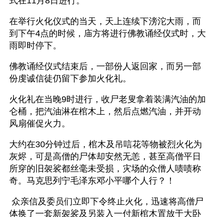
式在11月8日进行。
在举行火化仪式的当天，天上连续下滂沱大雨，而
到下午4点的时候，庙方将进行佛教诵经仪式时，大
雨即时停下。
佛教诵经仪式结束后，一部份人返回家，而另一部
份虔诚信徒仍留下参加火化礼。
火化礼在当晚9时进行，收尸老叟拿着装满汽油的加
仑桶，把汽油淋在棺木上，然后点燃汽油，并开动
风扇催促火力。
大约在30分钟过后，棺木及吊唁花等物被烈火化为
灰烬，可是高僧的尸体却安然无恙，甚至高僧平日
所穿的旧袈裟都丝毫未受损，灾场的众僧人啧啧称
奇。马克思列宁毛泽东邓小平哪个人行？！
 众亲信及委员们立即下令终止火化，迅速将高僧尸
体换了一套新袈裟及另装入一付新棺木置放于大卧