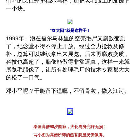
们吓的又往外挤福尔马林，还把老毛脸上的皮搓下
一小块。
“红太阳”就是这样子！
1999年，泡在福尔马林里的空壳毛尸又腐败变质
了，纪念堂不得不停止开放。经过全力抢救及修
补，总算可以继续拿出来展览。后来再腐败变质，
科技也高超了，腊像能做得非常逼真，这样一来就
展览毛腊像了，让所有处理毛尸的技术专家都大大
的松了一口气。
邓小平呢？干脆留下遗嘱，不留骨灰，撒入江河。
泰国高僧90岁圆寂，火化肉身完好无损！
两小图为高僧所铸的銮菩脱显灵佛像牌。