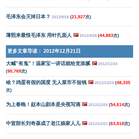
毛泽东会灭掉日本？
(
21,927
次)
2012/9/18
薄熙来最恨毛泽东 用针扎面人
🖼️
(
44,883
次)
2012/4/28
更多文章导读：
2012年12月21日
大喊"有鬼"！温家宝一讲话就给党添腻
🖼️
2012/12/24
(
90,769
次)
啥？鸡蛋有假的国度 无人菜市不短钱
🖼️
(
48,335
2012/12/24
次)
为上春晚！赵本山剧本是央视写滴
🖼️
(
54,614
次)
2012/12/24
中宣部长刘奇葆成了老江娘家人儿
🖼️
(
63,818
次)
2012/12/23