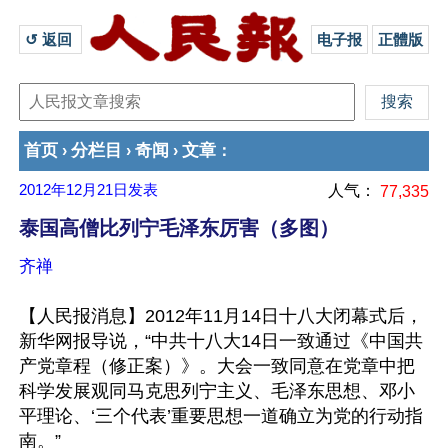
↺ 返回 
电子报
正體版
首页
分栏目
奇闻
文章
›
›
›
：
2012年12月21日
发表
人气：
77,335
泰国高僧比列宁毛泽东厉害（多图）
齐禅
【人民报消息】2012年11月14日十八大闭幕式后，
新华网报导说，“中共十八大14日一致通过《中国共
产党章程（修正案）》。大会一致同意在党章中把
科学发展观同马克思列宁主义、毛泽东思想、邓小
平理论、‘三个代表’重要思想一道确立为党的行动指
南。”