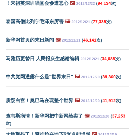
！宋祖英深圳唱堂会惨遭恶心
🖼️
(
94,134
次)
2012/12/22
泰国高僧比列宁毛泽东厉害
🖼️
(
77,335
次)
2012/12/21
新华网首页的末日新闻
🖼️
(
46,141
次)
2012/12/21
马雅历更替日 人民报庆生感谢编辑
(
34,088
次)
2012/12/21
中共党网透露什么是"世界末日"
🖼️
(
39,360
次)
2012/12/20
质疑白宫！奥巴马在玩整个世界
🖼️
(
41,912
次)
2012/12/20
查韦斯病情！新华网把中新网给卖了
🖼️
(
37,253
2012/12/20
次)
大地颤抖了！避难舱在地下6米岂能坦然
🖼️
2012/12/19