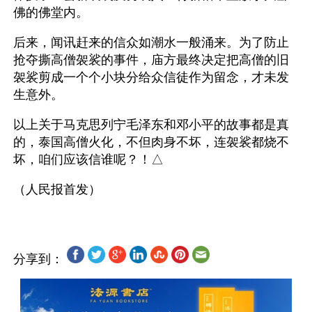
佛的佛堂内。
后来，闻讯赶来的信众如潮水一般涌来。为了防止
抢夺撕高僧袈裟的事件，庙方最终决定把高僧的旧
袈裟剪成一个个小块分给众信徒作为留念，才未发
生意外。
以上关于马克思列宁毛泽东和邓小平的故事都是真
的，泰国高僧火化，不但肉身不坏，连袈裟都烧不
坏，咱们应该信谁呢？！△
分享到：