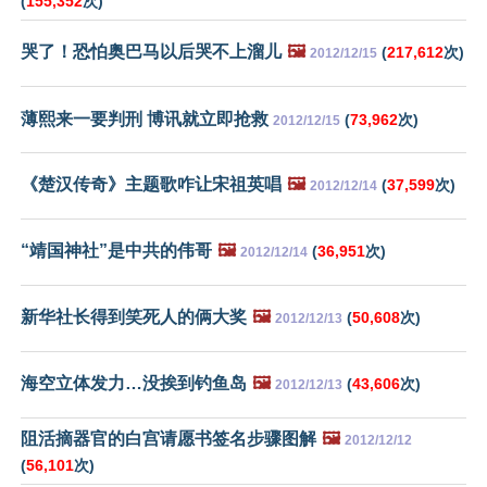
(
155,352
次)
哭了！恐怕奥巴马以后哭不上溜儿
🖼️
(
217,612
次)
2012/12/15
薄熙来一要判刑 博讯就立即抢救
(
73,962
次)
2012/12/15
《楚汉传奇》主题歌咋让宋祖英唱
🖼️
(
37,599
次)
2012/12/14
“靖国神社”是中共的伟哥
🖼️
(
36,951
次)
2012/12/14
新华社长得到笑死人的俩大奖
🖼️
(
50,608
次)
2012/12/13
海空立体发力…没挨到钓鱼岛
🖼️
(
43,606
次)
2012/12/13
阻活摘器官的白宫请愿书签名步骤图解
🖼️
2012/12/12
(
56,101
次)