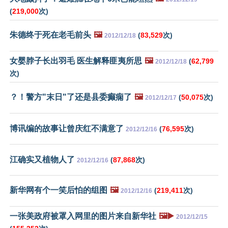
(
219,000
次)
朱德终于死在老毛前头
🖼️
(
83,529
次)
2012/12/18
女婴脖子长出羽毛 医生解释匪夷所思
🖼️
(
62,799
2012/12/18
次)
？！警方"末日"了还是县委癫痫了
🖼️
(
50,075
次)
2012/12/17
博讯编的故事让曾庆红不满意了
(
76,595
次)
2012/12/16
江确实又植物人了
(
87,868
次)
2012/12/16
新华网有个一笑后怕的组图
🖼️
(
219,411
次)
2012/12/16
一张美政府被罩入网里的图片来自新华社
🖼️▶️
2012/12/15