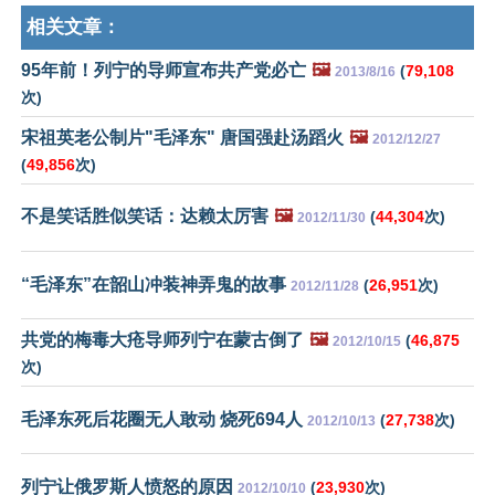
相关文章：
95年前！列宁的导师宣布共产党必亡
🖼️
(
79,108
2013/8/16
次)
宋祖英老公制片"毛泽东" 唐国强赴汤蹈火
🖼️
2012/12/27
(
49,856
次)
不是笑话胜似笑话：达赖太厉害
🖼️
(
44,304
次)
2012/11/30
“毛泽东”在韶山冲装神弄鬼的故事
(
26,951
次)
2012/11/28
共党的梅毒大疮导师列宁在蒙古倒了
🖼️
(
46,875
2012/10/15
次)
毛泽东死后花圈无人敢动 烧死694人
(
27,738
次)
2012/10/13
列宁让俄罗斯人愤怒的原因
(
23,930
次)
2012/10/10