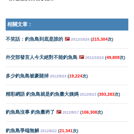
相關文章：
不笑話：釣魚島到底是誰的
🖼️
(
215,304
次)
2012/10/24
外交部發言人今天絕對不能釣魚島
🖼️
(
49,809
次)
2012/10/10
多少釣魚島被豪賭掉
(
19,224
次)
2012/9/24
精彩網語 釣魚島就是釣魚臺大姨媽
(
393,283
次)
2012/9/23
釣魚島沒事 釣魚臺坍了
🖼️
(
106,308
次)
2012/9/17
釣魚島爭端無解
(
21,341
次)
2012/8/22