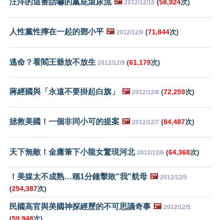
汪洋的這番話嚇的黨屁滾尿流
🖼️
(
58,924
次)
2012/12/10
人性黨性擰在一起的鄧小平
🖼️
(
71,844
次)
2012/12/9
逃命？看閻王爺放不放生
(
61,179
次)
2012/12/9
蔣經國與「永遠不要掛起白旗」
🖼️
(
72,259
次)
2012/12/8
拯救美國！一個非同小可的提案
🖼️
(
84,487
次)
2012/12/7
天下無敵！金庸筆下小龍女驚現河北
(
64,368
次)
2012/12/6
！美媒太不成熟…稱1分鐘擊敗"我"航母
🖼️
2012/12/5
(
254,387
次)
民國高官與美國神探經歷的不可思議奇事
🖼️
2012/12/5
(
59,948
次)