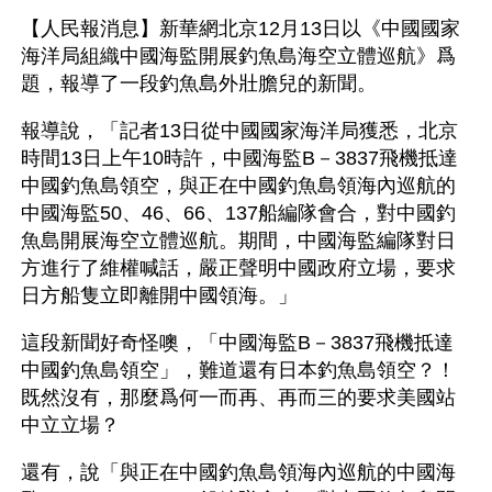
【人民報消息】新華網北京12月13日以《中國國家
海洋局組織中國海監開展釣魚島海空立體巡航》爲
題，報導了一段釣魚島外壯膽兒的新聞。
報導說，「記者13日從中國國家海洋局獲悉，北京
時間13日上午10時許，中國海監B－3837飛機抵達
中國釣魚島領空，與正在中國釣魚島領海內巡航的
中國海監50、46、66、137船編隊會合，對中國釣
魚島開展海空立體巡航。期間，中國海監編隊對日
方進行了維權喊話，嚴正聲明中國政府立場，要求
日方船隻立即離開中國領海。」
這段新聞好奇怪噢，「中國海監B－3837飛機抵達
中國釣魚島領空」，難道還有日本釣魚島領空？！
既然沒有，那麼爲何一而再、再而三的要求美國站
中立立場？
還有，說「與正在中國釣魚島領海內巡航的中國海