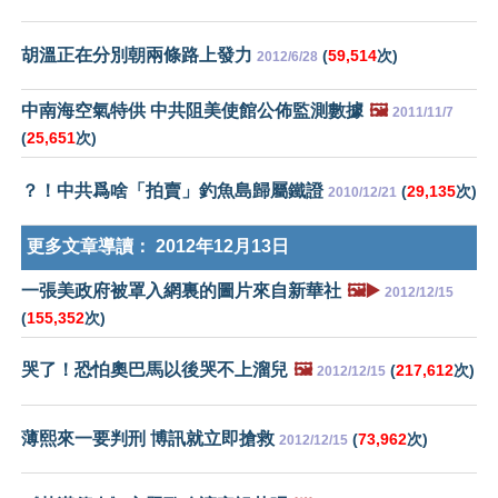
胡溫正在分別朝兩條路上發力
(
59,514
次)
2012/6/28
中南海空氣特供 中共阻美使館公佈監測數據
🖼️
2011/11/7
(
25,651
次)
？！中共爲啥「拍賣」釣魚島歸屬鐵證
(
29,135
次)
2010/12/21
更多文章導讀：
2012年12月13日
一張美政府被罩入網裏的圖片來自新華社
🖼️▶️
2012/12/15
(
155,352
次)
哭了！恐怕奧巴馬以後哭不上溜兒
🖼️
(
217,612
次)
2012/12/15
薄熙來一要判刑 博訊就立即搶救
(
73,962
次)
2012/12/15