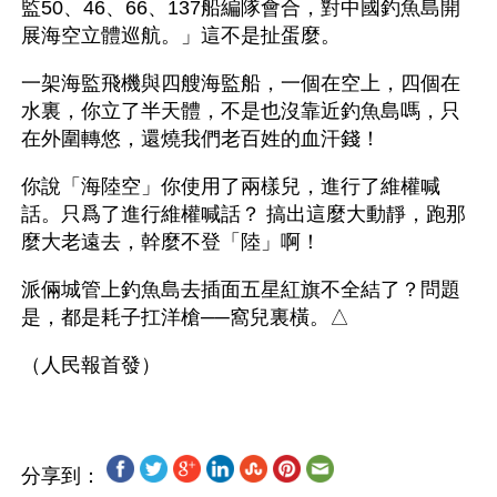
監50、46、66、137船編隊會合，對中國釣魚島開
展海空立體巡航。」這不是扯蛋麼。
一架海監飛機與四艘海監船，一個在空上，四個在
水裏，你立了半天體，不是也沒靠近釣魚島嗎，只
在外圍轉悠，還燒我們老百姓的血汗錢！
你說「海陸空」你使用了兩樣兒，進行了維權喊
話。只爲了進行維權喊話？ 搞出這麼大動靜，跑那
麼大老遠去，幹麼不登「陸」啊！
派倆城管上釣魚島去插面五星紅旗不全結了？問題
是，都是耗子扛洋槍──窩兒裏橫。△
分享到：