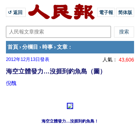
↺ 返回 
電子報
简体版
首頁
分欄目
時事
文章
›
›
›
：
2012年12月13日
發表
人氣：
43,606
海空立體發力…沒捱到釣魚島（圖）
倪醜
海空立體發力…沒捱到釣魚島！