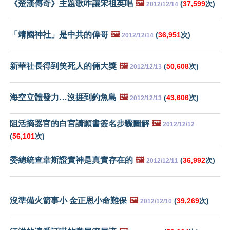
《楚漢傳奇》主題歌咋讓宋祖英唱
🖼️
(
37,599
次)
2012/12/14
「靖國神社」是中共的偉哥
🖼️
(
36,951
次)
2012/12/14
新華社長得到笑死人的倆大獎
🖼️
(
50,608
次)
2012/12/13
海空立體發力…沒捱到釣魚島
🖼️
(
43,606
次)
2012/12/13
阻活摘器官的白宮請願書簽名步驟圖解
🖼️
2012/12/12
(
56,101
次)
委總統查韋斯證實神是真實存在的
🖼️
(
36,992
次)
2012/12/11
沒準備火箭事小 金正恩小命難保
🖼️
(
39,269
次)
2012/12/10