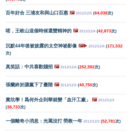
百年好合 三浦友和與山口百惠
🖼️
(
64,038
次)
2012/12/5
喏，王岐山這個時候還蠻精神的
🖼️
(
42,873
次)
2012/12/4
沉默44年後被披露的太空神祕影像
🖼️▶️
(
171,532
2012/12/4
次)
真笑話：中共喜歡賤招
🖼️
(
252,592
次)
2012/12/4
張蘭終於讓黨下了臺階
🖼️
(
40,750
次)
2012/12/3
糞坑學！爲何外企到華就變「血汗工廠」
🖼️
2012/12/3
(
38,733
次)
一個離奇小消息：光罵沒打 勞教一年
(
52,781
次)
2012/12/3