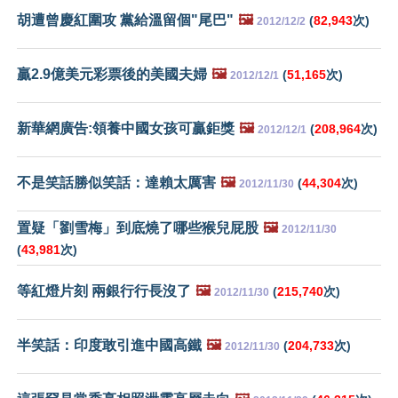
胡遭曾慶紅圍攻 黨給溫留個"尾巴"
🖼️
(
82,943
次)
2012/12/2
贏2.9億美元彩票後的美國夫婦
🖼️
(
51,165
次)
2012/12/1
新華網廣告:領養中國女孩可贏鉅獎
🖼️
(
208,964
次)
2012/12/1
不是笑話勝似笑話：達賴太厲害
🖼️
(
44,304
次)
2012/11/30
置疑「劉雪梅」到底燒了哪些猴兒屁股
🖼️
2012/11/30
(
43,981
次)
等紅燈片刻 兩銀行行長沒了
🖼️
(
215,740
次)
2012/11/30
半笑話：印度敢引進中國高鐵
🖼️
(
204,733
次)
2012/11/30