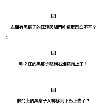
左額有黑痦子的江澤民腦門咋這麼凹凸不平？
1
咋？江的黑痦子移到右邊額頭上了！
腦門上的黑痦子又轉移到下巴上去了？