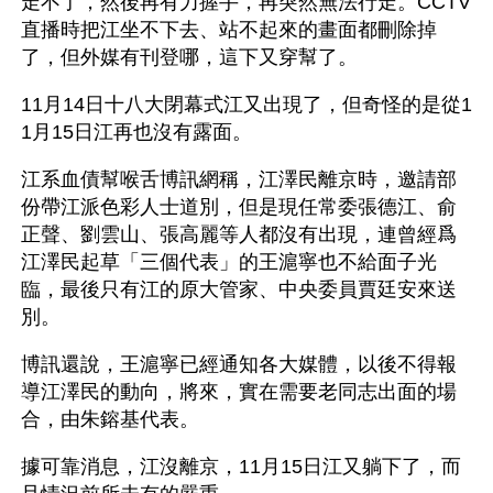
走不了，然後再有力握手，再突然無法行走。CCTV
直播時把江坐不下去、站不起來的畫面都刪除掉
了，但外媒有刊登哪，這下又穿幫了。
11月14日十八大閉幕式江又出現了，但奇怪的是從1
1月15日江再也沒有露面。
江系血債幫喉舌博訊網稱，江澤民離京時，邀請部
份帶江派色彩人士道別，但是現任常委張德江、俞
正聲、劉雲山、張高麗等人都沒有出現，連曾經爲
江澤民起草「三個代表」的王滬寧也不給面子光
臨，最後只有江的原大管家、中央委員賈廷安來送
別。
博訊還說，王滬寧已經通知各大媒體，以後不得報
導江澤民的動向，將來，實在需要老同志出面的場
合，由朱鎔基代表。
據可靠消息，江沒離京，11月15日江又躺下了，而