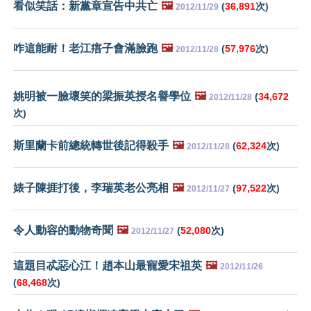
看似笑話：新黨章宣告中共亡
🖼️
(
36,891
次)
2012/11/29
咋這能耐！老江痦子會滿臉跑
🖼️
(
57,976
次)
2012/11/28
姚明被一臉壞笑的梁振英授名譽學位
🖼️
(
34,672
2012/11/28
次)
斯里蘭卡前總統轉世後記得殺手
🖼️
(
62,324
次)
2012/11/28
婊子陳捱打後，李瑞英老公亮相
🖼️
(
97,522
次)
2012/11/27
令人動容的動物奇聞
🖼️
(
52,080
次)
2012/11/27
這題目忒惡心江！趙本山最寵愛宋祖英
🖼️
2012/11/26
(
68,468
次)