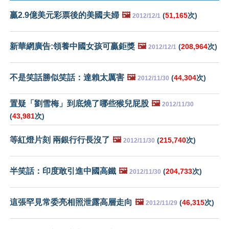
贏2.9億美元彩票後的美國夫婦
🖼️
(
51,165
次)
2012/12/1
新華網廣告:領養中國女孩可贏鉅獎
🖼️
(
208,964
次)
2012/12/1
不是笑話勝似笑話：達賴太厲害
🖼️
(
44,304
次)
2012/11/30
置疑「劉雪梅」到底燒了哪些猴兒屁股
🖼️
2012/11/30
(
43,981
次)
等紅燈片刻 兩銀行行長沒了
🖼️
(
215,740
次)
2012/11/30
半笑話：印度敢引進中國高鐵
🖼️
(
204,733
次)
2012/11/30
這張罕見常委亮相照泄露高層走向
🖼️
(
46,315
次)
2012/11/29