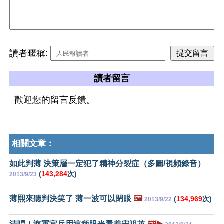
讀者暱稱:
讀者留言
歡迎您的留言反饋。
相關文章：
如此判薄 決策層一定犯了精神分裂症（多圖/視頻錄音）
(
143,284
次)
2013/9/23
薄熙來聽判決笑了 薄一波可以閉眼
🖼️
(
134,969
次)
2013/9/22