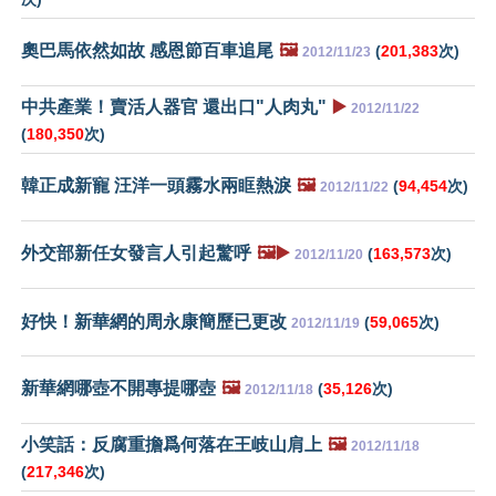
奧巴馬依然如故 感恩節百車追尾
🖼️
(
201,383
次)
2012/11/23
中共產業！賣活人器官 還出口"人肉丸"
▶️
2012/11/22
(
180,350
次)
韓正成新寵 汪洋一頭霧水兩眶熱淚
🖼️
(
94,454
次)
2012/11/22
外交部新任女發言人引起驚呼
🖼️▶️
(
163,573
次)
2012/11/20
好快！新華網的周永康簡歷已更改
(
59,065
次)
2012/11/19
新華網哪壺不開專提哪壺
🖼️
(
35,126
次)
2012/11/18
小笑話：反腐重擔爲何落在王岐山肩上
🖼️
2012/11/18
(
217,346
次)