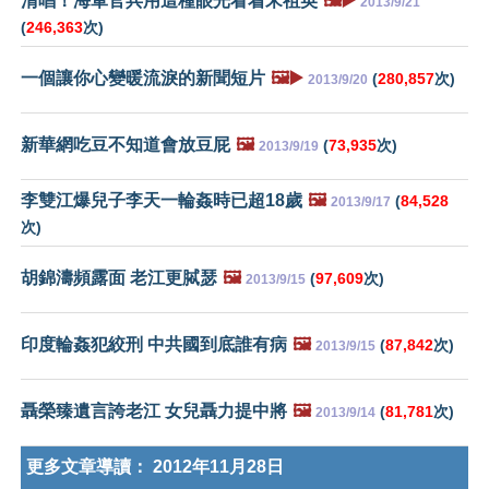
清唱！海軍官兵用這種眼光看着宋祖英
🖼️▶️
2013/9/21
(
246,363
次)
一個讓你心變暖流淚的新聞短片
🖼️▶️
(
280,857
次)
2013/9/20
新華網吃豆不知道會放豆屁
🖼️
(
73,935
次)
2013/9/19
李雙江爆兒子李天一輪姦時已超18歲
🖼️
(
84,528
2013/9/17
次)
胡錦濤頻露面 老江更脦瑟
🖼️
(
97,609
次)
2013/9/15
印度輪姦犯絞刑 中共國到底誰有病
🖼️
(
87,842
次)
2013/9/15
聶榮臻遺言誇老江 女兒聶力提中將
🖼️
(
81,781
次)
2013/9/14
更多文章導讀：
2012年11月28日