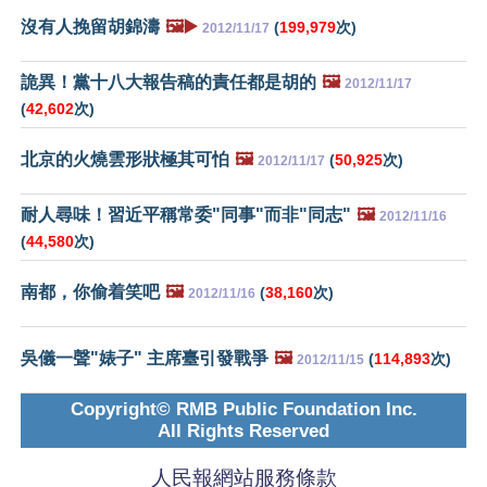
沒有人挽留胡錦濤
🖼️▶️
(
199,979
次)
2012/11/17
詭異！黨十八大報告稿的責任都是胡的
🖼️
2012/11/17
(
42,602
次)
北京的火燒雲形狀極其可怕
🖼️
(
50,925
次)
2012/11/17
耐人尋味！習近平稱常委"同事"而非"同志"
🖼️
2012/11/16
(
44,580
次)
南都，你偷着笑吧
🖼️
(
38,160
次)
2012/11/16
吳儀一聲"婊子" 主席臺引發戰爭
🖼️
(
114,893
次)
2012/11/15
Copyright© RMB Public Foundation Inc.
All Rights Reserved
人民報網站服務條款