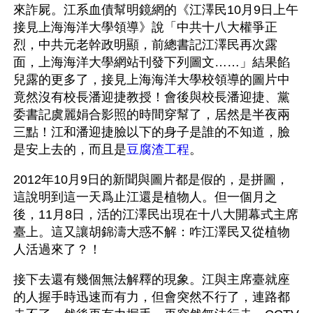
來詐屍。江系血債幫明鏡網的《江澤民10月9日上午
接見上海海洋大學領導》說「中共十八大權爭正
烈，中共元老幹政明顯，前總書記江澤民再次露
面，上海海洋大學網站刊發下列圖文……」結果餡
兒露的更多了，接見上海海洋大學校領導的圖片中
竟然沒有校長潘迎捷教授！會後與校長潘迎捷、黨
委書記虞麗娟合影照的時間穿幫了，居然是半夜兩
三點！江和潘迎捷臉以下的身子是誰的不知道，臉
是安上去的，而且是
豆腐渣工程
。
2012年10月9日的新聞與圖片都是假的，是拼圖，
這說明到這一天爲止江還是植物人。但一個月之
後，11月8日，活的江澤民出現在十八大開幕式主席
臺上。這又讓胡錦濤大惑不解：咋江澤民又從植物
人活過來了？！
接下去還有幾個無法解釋的現象。江與主席臺就座
的人握手時迅速而有力，但會突然不行了，連路都