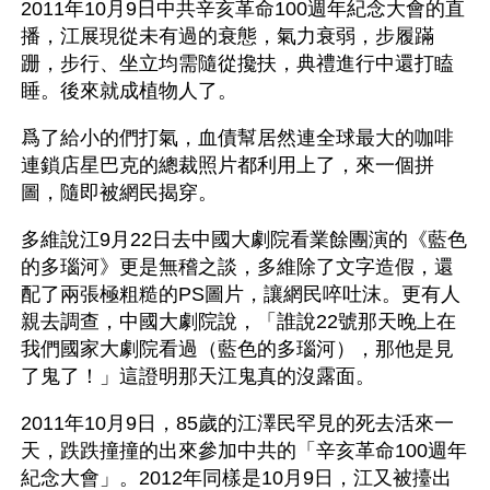
2011年10月9日中共辛亥革命100週年紀念大會的直
播，江展現從未有過的衰態，氣力衰弱，步履蹣
跚，步行、坐立均需隨從攙扶，典禮進行中還打瞌
睡。後來就成植物人了。
爲了給小的們打氣，血債幫居然連全球最大的咖啡
連鎖店星巴克的總裁照片都利用上了，來一個拼
圖，隨即被網民揭穿。
多維說江9月22日去中國大劇院看業餘團演的《藍色
的多瑙河》更是無稽之談，多維除了文字造假，還
配了兩張極粗糙的PS圖片，讓網民啐吐沫。更有人
親去調查，中國大劇院說，「誰說22號那天晚上在
我們國家大劇院看過（藍色的多瑙河），那他是見
了鬼了！」這證明那天江鬼真的沒露面。
2011年10月9日，85歲的江澤民罕見的死去活來一
天，跌跌撞撞的出來參加中共的「辛亥革命100週年
紀念大會」。2012年同樣是10月9日，江又被擡出