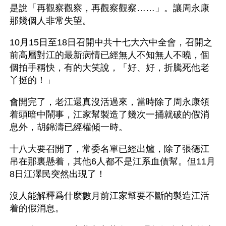
是說「再觀察觀察，再觀察觀察……」。讓周永康
那幾個人非常失望。
10月15日至18日召開中共十七大六中全會，召開之
前高層對江的最新病情已經無人不知無人不曉，個
個拍手稱快，有的大笑說，「好、好，折騰死他老
丫挺的！」
會開完了，老江還真沒活過來，當時除了周永康領
着頭暗中鬧事，江家幫製造了幾次一捅就破的假消
息外，胡錦濤已經權傾一時。
十八大要召開了，常委名單已經出爐，除了張德江
吊在那裏懸着，其他6人都不是江系血債幫。但11月
8日江澤民突然出現了！
沒人能解釋爲什麼數月前江家幫要不斷的製造江活
着的假消息。