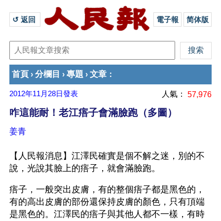
↺ 返回 
電子報
简体版
首頁
分欄目
專題
文章
›
›
›
：
2012年11月28日
發表
人氣：
57,976
咋這能耐！老江痦子會滿臉跑（多圖）
姜青
【人民報消息】江澤民確實是個不解之迷，別的不
說，光說其臉上的痦子，就會滿臉跑。
痦子，一般突出皮膚，有的整個痦子都是黑色的，
有的高出皮膚的部份還保持皮膚的顏色，只有頂端
是黑色的。江澤民的痦子與其他人都不一樣，有時