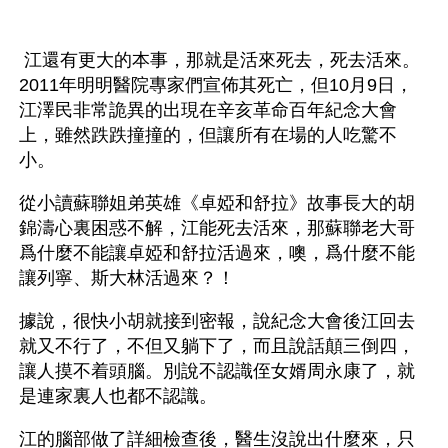
 江還有更大的本事，那就是活來死去，死去活來。
2011年明明醫院專家們宣佈其死亡，但10月9日，
江澤民非常詭異的出現在辛亥革命百年紀念大會
上，雖然跌跌撞撞的，但讓所有在場的人吃驚不
小。
從小讀蘇聯姐弟英雄《卓婭和舒拉》故事長大的胡
錦濤心裏困惑不解，江能死去活來，那蘇聯老大哥
爲什麼不能讓卓婭和舒拉活過來，噢，爲什麼不能
讓列寧、斯大林活過來？！
據說，很快小胡就接到密報，說紀念大會後江回去
就又不行了，不但又躺下了，而且說話顛三倒四，
讓人摸不着頭腦。別說不認識侄女婿周永康了，就
是連家裏人也都不認識。
江的腦部做了詳細檢查後，醫生沒說出什麼來，只