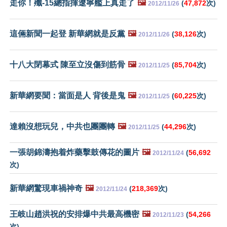
走你！殲-15總指揮遼寧艦上真走了
🖼️
(
47,872
次)
2012/11/26
這倆新聞一起登 新華網就是反黨
🖼️
(
38,126
次)
2012/11/26
十八大閉幕式 陳至立沒傷到筋骨
🖼️
(
85,704
次)
2012/11/25
新華網要聞：當面是人 背後是鬼
🖼️
(
60,225
次)
2012/11/25
達賴沒想玩兒，中共也團團轉
🖼️
(
44,296
次)
2012/11/25
一張胡錦濤抱着炸藥擊鼓傳花的圖片
🖼️
(
56,692
2012/11/24
次)
新華網驚現車禍神奇
🖼️
(
218,369
次)
2012/11/24
王岐山趙洪祝的安排爆中共最高機密
🖼️
(
54,266
2012/11/23
次)