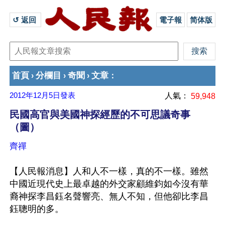
↺ 返回 
電子報
简体版
首頁
分欄目
奇聞
文章
›
›
›
：
2012年12月5日
發表
人氣：
59,948
民國高官與美國神探經歷的不可思議奇事
（圖）
齊禪
【人民報消息】人和人不一樣，真的不一樣。雖然
中國近現代史上最卓越的外交家顧維鈞如今沒有華
裔神探李昌鈺名聲響亮、無人不知，但他卻比李昌
鈺聰明的多。