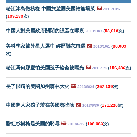
老江冰島做榜樣 中國旅遊團美國給黨壞菜
🖼️
2013/10/6
(
109,180
次)
中國人對美國政府關閉的誤區在哪裏
(
58,918
次)
2013/10/3
美科學家被外星人選中 經歷難忘奇遇
🖼️
(
88,009
2013/10/1
次)
老江爲何那麼怕美國孫子輪姦被曝光
🖼️
(
156,486
次)
2013/9/8
長了眼睛的美國加州森林大火
🖼️
(
257,189
次)
2013/8/24
中國窮人家孩子若在美國都吃啥
🖼️
(
171,220
次)
2013/6/30
贈紅杉樹椅是美國的恥辱
🖼️
(
108,083
次)
2013/6/15