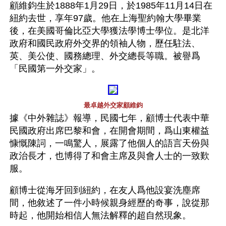
顧維鈞生於1888年1月29日，於1985年11月14日在
紐約去世，享年97歲。他在上海聖約翰大學畢業
後，在美國哥倫比亞大學獲法學博士學位。是北洋
政府和國民政府外交界的領袖人物，歷任駐法、
英、美公使、國務總理、外交總長等職。被譽爲
「民國第一外交家」。
最卓越外交家顧維鈞
據《中外雜誌》報導，民國七年，顧博士代表中華
民國政府出席巴黎和會，在開會期間，爲山東權益
慷慨陳詞，一鳴驚人，展露了他個人的語言天份與
政治長才，也博得了和會主席及與會人士的一致歎
服。
顧博士從海牙回到紐約，在友人爲他設宴洗塵席
間，他敘述了一件小時候親身經歷的奇事，說從那
時起，他開始相信人無法解釋的超自然現象。