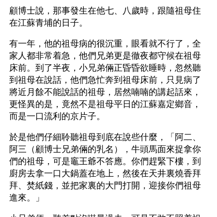
顧博士說，那事發生在他七、八歲時，跟隨祖母住
在江蘇青埔的日子。
有一年，他的祖母病的很沉重，眼看就不行了，全
家人都非常着急，他們兄弟更是徹夜都守候在祖母
床前。到了半夜，小兄弟倆正昏昏欲睡時，忽然聽
到祖母在說話，他們急忙奔到祖母床前，只見病了
將近月餘不能說話的祖母，居然喃喃的講起話來，
更怪異的是，竟然不是祖母平日的江蘇嘉定鄉音，
而是一口流利的京片子。
於是他們仔細聆聽祖母到底在說些什麼，「阿二、
阿三（顧博士兄弟倆的乳名），牛頭馬面來捉拿你
們的祖母，可是竈王爺不答應。你們趕緊下樓，到
廚房去拿一口大鍋蓋在地上，然後在天井裏燒香拜
拜、焚紙錢，並把家裏的大門打開，迎接你們祖母
進來。」