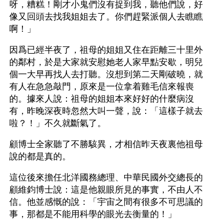
呀，糟糕！剛才小鬼們沒有捉到我，聽他們說，好
像又回頭去找我姐姐去了。你們趕緊派個人去瞧瞧
啊！」
因爲已經半夜了，祖母的姐姐又住在距離三十里外
的鄰村，於是大家就安慰她老人家早點安歇，明兒
個一大早再找人去打聽。沒想到第二天剛破曉，就
有人在急急敲門，原來是一位拿着雞毛信來報喪
的。據來人說：祖母的姐姐本來好好的什麼病沒
有，昨晚深夜時忽然大叫一聲，說：「這樣子就去
啦？！」不久就斷氣了。
顧博士全家聽了不勝駭異，才相信昨天夜裏他祖母
說的都是真的。
這位後來擔任北洋國務總理、中華民國外交總長的
顧維鈞博士說：這是他親眼所見的事實，不由人不
信。他並感慨的說：「宇宙之間有很多不可思議的
事，那都是不能用科學的眼光去衡量的！」