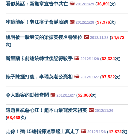
看似笑話：新黨章宣告中共亡
🖼️
(
36,891
次)
2012/11/29
咋這能耐！老江痦子會滿臉跑
🖼️
(
57,976
次)
2012/11/28
姚明被一臉壞笑的梁振英授名譽學位
🖼️
(
34,672
2012/11/28
次)
斯里蘭卡前總統轉世後記得殺手
🖼️
(
62,324
次)
2012/11/28
婊子陳捱打後，李瑞英老公亮相
🖼️
(
97,522
次)
2012/11/27
令人動容的動物奇聞
🖼️
(
52,080
次)
2012/11/27
這題目忒惡心江！趙本山最寵愛宋祖英
🖼️
2012/11/26
(
68,468
次)
走你！殲-15總指揮遼寧艦上真走了
🖼️
(
47,872
次)
2012/11/26