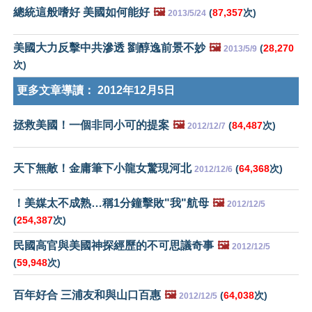
總統這般嗜好 美國如何能好
🖼️
(
87,357
次)
2013/5/24
美國大力反擊中共滲透 劉醇逸前景不妙
🖼️
(
28,270
2013/5/9
次)
更多文章導讀：
2012年12月5日
拯救美國！一個非同小可的提案
🖼️
(
84,487
次)
2012/12/7
天下無敵！金庸筆下小龍女驚現河北
(
64,368
次)
2012/12/6
！美媒太不成熟…稱1分鐘擊敗"我"航母
🖼️
2012/12/5
(
254,387
次)
民國高官與美國神探經歷的不可思議奇事
🖼️
2012/12/5
(
59,948
次)
百年好合 三浦友和與山口百惠
🖼️
(
64,038
次)
2012/12/5