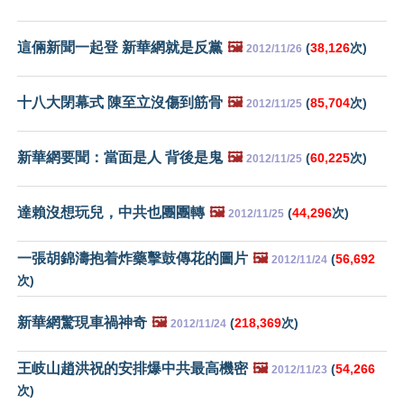
這倆新聞一起登 新華網就是反黨
🖼️
(
38,126
次)
2012/11/26
十八大閉幕式 陳至立沒傷到筋骨
🖼️
(
85,704
次)
2012/11/25
新華網要聞：當面是人 背後是鬼
🖼️
(
60,225
次)
2012/11/25
達賴沒想玩兒，中共也團團轉
🖼️
(
44,296
次)
2012/11/25
一張胡錦濤抱着炸藥擊鼓傳花的圖片
🖼️
(
56,692
2012/11/24
次)
新華網驚現車禍神奇
🖼️
(
218,369
次)
2012/11/24
王岐山趙洪祝的安排爆中共最高機密
🖼️
(
54,266
2012/11/23
次)