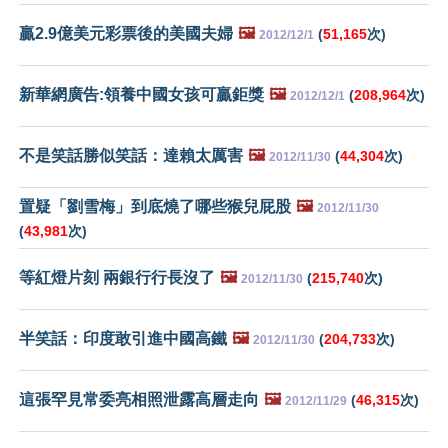
贏2.9億美元彩票後的美國夫婦
🖼️
(
51,165
次)
2012/12/1
新華網廣告:領養中國女孩可贏鉅獎
🖼️
(
208,964
次)
2012/12/1
不是笑話勝似笑話：達賴太厲害
🖼️
(
44,304
次)
2012/11/30
置疑「劉雪梅」到底燒了哪些猴兒屁股
🖼️
2012/11/30
(
43,981
次)
等紅燈片刻 兩銀行行長沒了
🖼️
(
215,740
次)
2012/11/30
半笑話：印度敢引進中國高鐵
🖼️
(
204,733
次)
2012/11/30
這張罕見常委亮相照泄露高層走向
🖼️
(
46,315
次)
2012/11/29