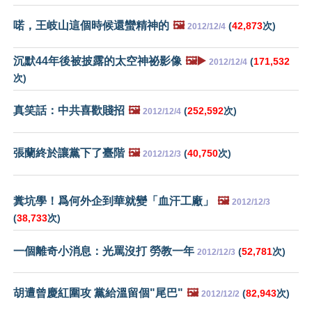
喏，王岐山這個時候還蠻精神的
🖼️
(
42,873
次)
2012/12/4
沉默44年後被披露的太空神祕影像
🖼️▶️
(
171,532
2012/12/4
次)
真笑話：中共喜歡賤招
🖼️
(
252,592
次)
2012/12/4
張蘭終於讓黨下了臺階
🖼️
(
40,750
次)
2012/12/3
糞坑學！爲何外企到華就變「血汗工廠」
🖼️
2012/12/3
(
38,733
次)
一個離奇小消息：光罵沒打 勞教一年
(
52,781
次)
2012/12/3
胡遭曾慶紅圍攻 黨給溫留個"尾巴"
🖼️
(
82,943
次)
2012/12/2