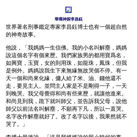
華裔神探李昌鈺
世界著名刑事鑑定專家李昌鈺博士也有一個超自然
的神奇故事。
他說，「我媽媽一生信佛。我的小名叫解塵，媽媽
說這個名字有個來歷。我們家族男的都用寶爲名，
如興寶，玉寶，女的則用珠，如龍珠，鳳珠，但我
是例外。媽媽說我生下來無緣無故哭個不停。有一
天一個和尚來化緣，傭人給了米、油、錢他還不
走，要見主人。並問主人家是不是剛得一子，一天
到晚哭。我父母覺得和尚有些來歷，就讓他進來。
和尚見到我，跪下就叫師父，並告訴我父母，說他
師父以前法名叫解塵，不願再下凡，所以一直哭。
名字改作解塵就好了。改了名字以後，我果然就不
哭了。」