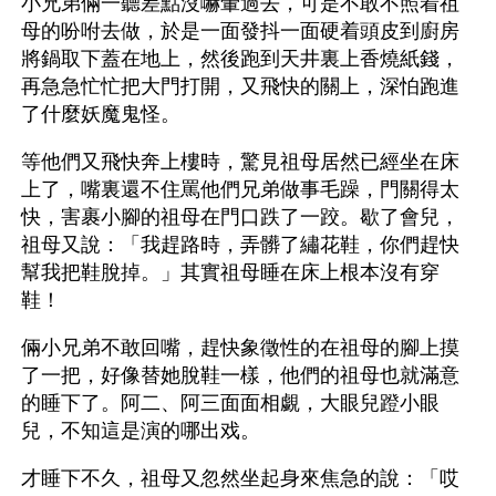
小兄弟倆一聽差點沒嚇暈過去，可是不敢不照着祖
母的吩咐去做，於是一面發抖一面硬着頭皮到廚房
將鍋取下蓋在地上，然後跑到天井裏上香燒紙錢，
再急急忙忙把大門打開，又飛快的關上，深怕跑進
了什麼妖魔鬼怪。
等他們又飛快奔上樓時，驚見祖母居然已經坐在床
上了，嘴裏還不住罵他們兄弟做事毛躁，門關得太
快，害裹小腳的祖母在門口跌了一跤。歇了會兒，
祖母又說：「我趕路時，弄髒了繡花鞋，你們趕快
幫我把鞋脫掉。」其實祖母睡在床上根本沒有穿
鞋！
倆小兄弟不敢回嘴，趕快象徵性的在祖母的腳上摸
了一把，好像替她脫鞋一樣，他們的祖母也就滿意
的睡下了。阿二、阿三面面相覷，大眼兒蹬小眼
兒，不知這是演的哪出戏。
才睡下不久，祖母又忽然坐起身來焦急的說：「哎