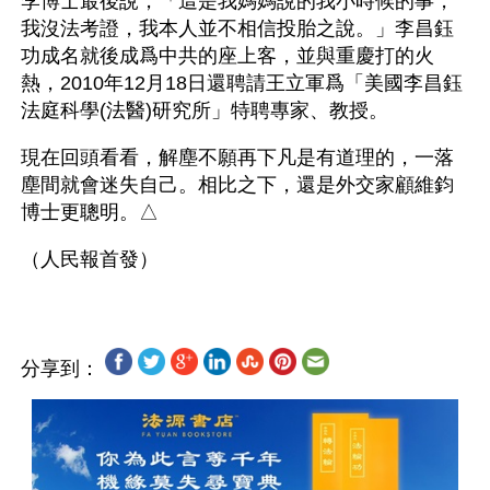
李博士最後說，「這是我媽媽說的我小時候的事，
我沒法考證，我本人並不相信投胎之說。」李昌鈺
功成名就後成爲中共的座上客，並與重慶打的火
熱，2010年12月18日還聘請王立軍爲「美國李昌鈺
法庭科學(法醫)研究所」特聘專家、教授。 
現在回頭看看，解塵不願再下凡是有道理的，一落
塵間就會迷失自己。相比之下，還是外交家顧維鈞
博士更聰明。△
分享到：