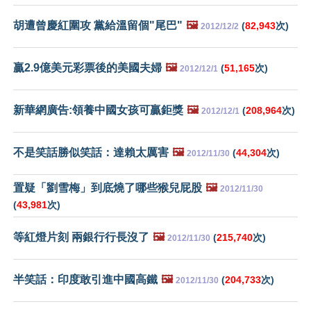
胡遭曾慶紅圍攻 黨給溫留個"尾巴"
🖼️
(
82,943
次)
2012/12/2
贏2.9億美元彩票後的美國夫婦
🖼️
(
51,165
次)
2012/12/1
新華網廣告:領養中國女孩可贏鉅獎
🖼️
(
208,964
次)
2012/12/1
不是笑話勝似笑話：達賴太厲害
🖼️
(
44,304
次)
2012/11/30
置疑「劉雪梅」到底燒了哪些猴兒屁股
🖼️
2012/11/30
(
43,981
次)
等紅燈片刻 兩銀行行長沒了
🖼️
(
215,740
次)
2012/11/30
半笑話：印度敢引進中國高鐵
🖼️
(
204,733
次)
2012/11/30