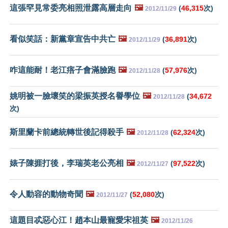
這張罕見常委亮相照泄露高層走向
🖼️
(
46,315
次)
2012/11/29
看似笑話：新黨章宣告中共亡
🖼️
(
36,891
次)
2012/11/29
咋這能耐！老江痦子會滿臉跑
🖼️
(
57,976
次)
2012/11/28
姚明被一臉壞笑的梁振英授名譽學位
🖼️
(
34,672
2012/11/28
次)
斯里蘭卡前總統轉世後記得殺手
🖼️
(
62,324
次)
2012/11/28
婊子陳捱打後，李瑞英老公亮相
🖼️
(
97,522
次)
2012/11/27
令人動容的動物奇聞
🖼️
(
52,080
次)
2012/11/27
這題目忒惡心江！趙本山最寵愛宋祖英
🖼️
2012/11/26