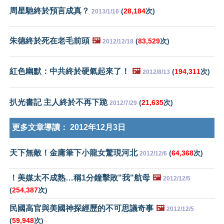
周星馳終於預言成真？
(
28,184
次)
2013/1/16
朱德終於死在老毛前頭
🖼️
(
83,529
次)
2012/12/18
紅色幽默：中共終於硬氣起來了！
🖼️
(
194,311
次)
2012/8/13
扒光書記 主人終於不再下跪
(
21,635
次)
2012/7/29
更多文章導讀：
2012年12月3日
天下無敵！金庸筆下小龍女驚現河北
(
64,368
次)
2012/12/6
！美媒太不成熟…稱1分鐘擊敗"我"航母
🖼️
2012/12/5
(
254,387
次)
民國高官與美國神探經歷的不可思議奇事
🖼️
2012/12/5
(
59,948
次)