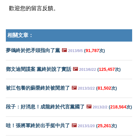
歡迎您的留言反饋。
相關文章：
夢鴿終於把矛頭指向了黨
🖼️
(
91,787
次)
2013/9/5
鄧文迪間諜案 黨終於說了實話
🖼️
(
125,457
次)
2013/6/22
被江包養的蘇榮終於被閒差了
🖼️
(
81,502
次)
2013/3/22
段子：好消息！成龍終於代言黨國了
🖼️
(
218,564
次)
2013/2/2
哇！張將軍終於出手挺中共了
🖼️
(
25,261
次)
2013/1/20