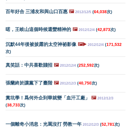
百年好合 三浦友和與山口百惠
🖼️
(
64,038
次)
2012/12/5
喏，王岐山這個時候還蠻精神的
🖼️
(
42,873
次)
2012/12/4
沉默44年後被披露的太空神祕影像
🖼️▶️
(
171,532
2012/12/4
次)
真笑話：中共喜歡賤招
🖼️
(
252,592
次)
2012/12/4
張蘭終於讓黨下了臺階
🖼️
(
40,750
次)
2012/12/3
糞坑學！爲何外企到華就變「血汗工廠」
🖼️
2012/12/3
(
38,733
次)
一個離奇小消息：光罵沒打 勞教一年
(
52,781
次)
2012/12/3