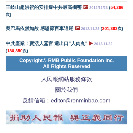
王岐山趙洪祝的安排爆中共最高機密
🖼️
(
54,266
2012/11/23
次)
奧巴馬依然如故 感恩節百車追尾
🖼️
(
201,383
次)
2012/11/23
中共產業！賣活人器官 還出口"人肉丸"
▶️
2012/11/22
(
180,350
次)
Copyright© RMB Public Foundation Inc.
All Rights Reserved
人民報網站服務條款
關於我們
反饋信箱：
editor@renminbao.com