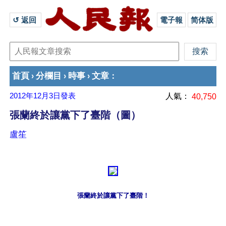
↺ 返回 
電子報
简体版
首頁
分欄目
時事
文章
›
›
›
：
2012年12月3日
發表
人氣：
40,750
張蘭終於讓黨下了臺階（圖）
盧笙
張蘭終於讓黨下了臺階！