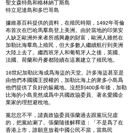
聖文森特島和格林納丁斯島
特立尼達島和多巴哥島
據維基百科提供的資料，在殖民時期，1492年哥倫
布首次在巴哈馬羣島登上美洲。由於當地的印第安
人缺乏歐洲外來者所感興趣的財富，歐洲人雖然在
加勒比海羣島上殖民，但大多數人繼續航行到美洲
大陸上去了。繼西班牙人和葡萄牙人之後，英國、
法國、荷蘭和丹麥都陸續在這裏建立了殖民地。
16世紀加勒比海成爲海盜的天堂。許多海盜甚至是
由他們本國國王授權的，加勒比海上的衆多小島爲
他們提供了良好的躲藏地。沒想到400多年後，加勒
比海的小島竟然成爲中共國政協委員、著名愛國企
業家的理想避稅地。
黨忿忿不平，譴責政協委員張蘭過去跟黨玩兒虛
的，把黨給涮了。張蘭隨後解釋道：「不是爲了在
香港上市，誰願意放着中國公民不當，當島民