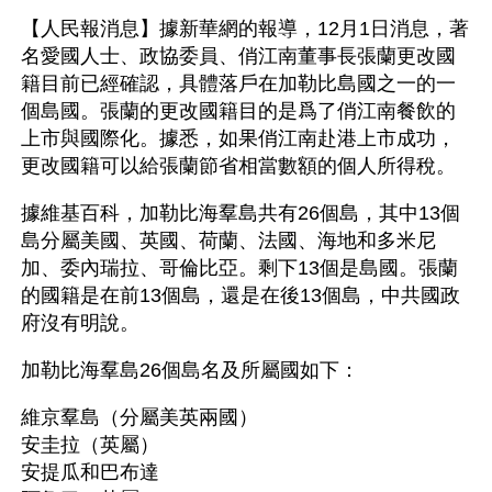
【人民報消息】據新華網的報導，12月1日消息，著
名愛國人士、政協委員、俏江南董事長張蘭更改國
籍目前已經確認，具體落戶在加勒比島國之一的一
個島國。張蘭的更改國籍目的是爲了俏江南餐飲的
上市與國際化。據悉，如果俏江南赴港上市成功，
更改國籍可以給張蘭節省相當數額的個人所得稅。
據維基百科，加勒比海羣島共有26個島，其中13個
島分屬美國、英國、荷蘭、法國、海地和多米尼
加、委內瑞拉、哥倫比亞。剩下13個是島國。張蘭
的國籍是在前13個島，還是在後13個島，中共國政
府沒有明說。
加勒比海羣島26個島名及所屬國如下：
維京羣島（分屬美英兩國）
安圭拉（英屬）
安提瓜和巴布達