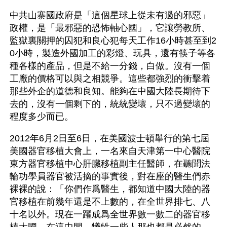
中共山寨國政府是「這個星球上從未有過的邪惡」
政權，是「最邪惡的恐怖軸心國」，它讓勞教所、
監獄裏關押的囚犯和良心犯每天工作16小時甚至到2
0小時，製造外國加工的彩燈、玩具，還有筷子等各
種各樣的產品，但是不給一分錢，白做。沒有一個
工廠的價格可以與之相競爭。這些都強烈的衝擊着
那些外企的道德和良知。能夠在中國大陸長期待下
去的，沒有一個剩下的，統統變壞，只不過變壞的
程度多少而已。
2012年6月2日至6日，在美國波士頓舉行的第七屆
美國器官移植大會上，一名來自天津第一中心醫院
東方器官移植中心肝臟移植副主任醫師，在聽聞法
輪功學員器官被活摘的事實後，對在座的醫生們赤
裸裸的說：「你們作爲醫生，都知道中國大陸的器
官移植在前幾年還是不上數的，在全世界排七、八
十名以外。現在一躍成爲全世界數一數二的器官移