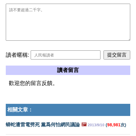
讀者暱稱:
讀者留言
歡迎您的留言反饋。
相關文章：
蟒蛇遭雷電劈死 黨爲何怕網民議論
🖼️
(
98,981
次)
2013/9/10