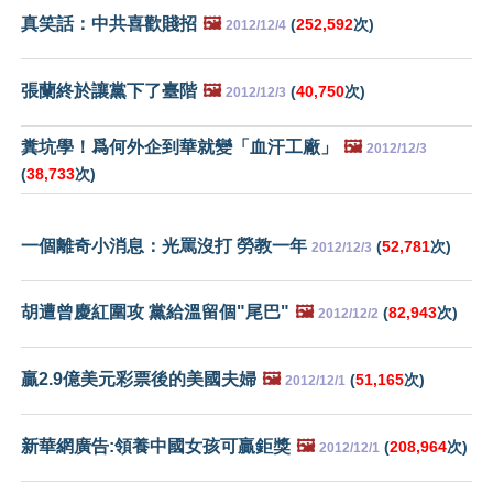
真笑話：中共喜歡賤招
🖼️
(
252,592
次)
2012/12/4
張蘭終於讓黨下了臺階
🖼️
(
40,750
次)
2012/12/3
糞坑學！爲何外企到華就變「血汗工廠」
🖼️
2012/12/3
(
38,733
次)
一個離奇小消息：光罵沒打 勞教一年
(
52,781
次)
2012/12/3
胡遭曾慶紅圍攻 黨給溫留個"尾巴"
🖼️
(
82,943
次)
2012/12/2
贏2.9億美元彩票後的美國夫婦
🖼️
(
51,165
次)
2012/12/1
新華網廣告:領養中國女孩可贏鉅獎
🖼️
(
208,964
次)
2012/12/1