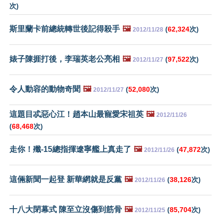
次)
斯里蘭卡前總統轉世後記得殺手
🖼️
(
62,324
次)
2012/11/28
婊子陳捱打後，李瑞英老公亮相
🖼️
(
97,522
次)
2012/11/27
令人動容的動物奇聞
🖼️
(
52,080
次)
2012/11/27
這題目忒惡心江！趙本山最寵愛宋祖英
🖼️
2012/11/26
(
68,468
次)
走你！殲-15總指揮遼寧艦上真走了
🖼️
(
47,872
次)
2012/11/26
這倆新聞一起登 新華網就是反黨
🖼️
(
38,126
次)
2012/11/26
十八大閉幕式 陳至立沒傷到筋骨
🖼️
(
85,704
次)
2012/11/25