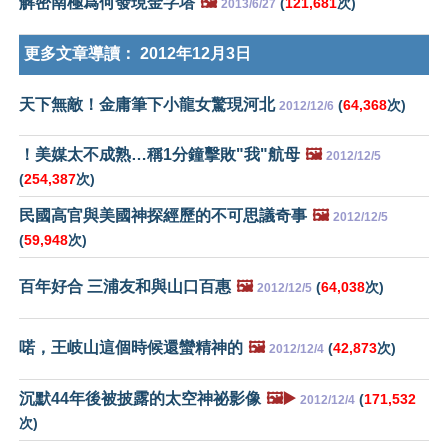
解密南極爲何發現金字塔
🖼️
(
121,681
次)
2013/6/27
更多文章導讀：
2012年12月3日
天下無敵！金庸筆下小龍女驚現河北
(
64,368
次)
2012/12/6
！美媒太不成熟…稱1分鐘擊敗"我"航母
🖼️
2012/12/5
(
254,387
次)
民國高官與美國神探經歷的不可思議奇事
🖼️
2012/12/5
(
59,948
次)
百年好合 三浦友和與山口百惠
🖼️
(
64,038
次)
2012/12/5
喏，王岐山這個時候還蠻精神的
🖼️
(
42,873
次)
2012/12/4
沉默44年後被披露的太空神祕影像
🖼️▶️
(
171,532
2012/12/4
次)