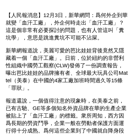
【人民報消息】12月3日，新華網問：爲何外企到華
就變「血汗工廠」，外企何時走出「血汗工廠」？
這是個非常有必要探討的問題，也有人管這叫「糞
坑學」，意思是跳進糞坑不可能不沾屎。
新華網報道說，美麗可愛的芭比娃娃背後竟然又隱
藏着一個「血汗工廠」。日前，位於紐約的非營利
性組織中國勞工觀察(CLW)發佈了一份調查報告，
曝出芭比娃娃的品牌擁有者、全球最大玩具公司Mat
tel（美泰）在中國的4家工廠加班時間過久等15條
「罪狀」。
報道還說，一個值得注意的現象時，在美泰之前，
已有古馳、GE等多個知名外資品牌在華的生產企業
被貼上了「血汗工廠」的標籤。衆所周知，西方因
爲長期的勞資鬥爭，企業一般在勞動者保護方面運
行得十分成熟。爲何這些企業到了中國就自降身段