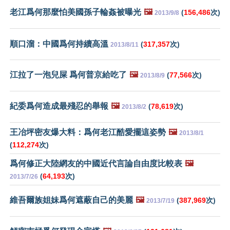
老江爲何那麼怕美國孫子輪姦被曝光
🖼️
(
156,486
次)
2013/9/8
順口溜：中國爲何持續高溫
(
317,357
次)
2013/8/11
江拉了一泡兒屎 爲何普京給吃了
🖼️
(
77,566
次)
2013/8/9
紀委爲何造成最殘忍的舉報
🖼️
(
78,619
次)
2013/8/2
王冶坪密友爆大料：爲何老江酷愛擺這姿勢
🖼️
2013/8/1
(
112,274
次)
爲何修正大陸網友的中國近代言論自由度比較表
🖼️
(
64,193
次)
2013/7/26
維吾爾族姐妹爲何遮蔽自己的美麗
🖼️
(
387,969
次)
2013/7/19