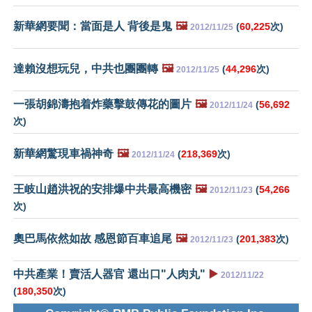
新華網要聞：當面是人 背後是鬼
🖼️
(
60,225
次)
2012/11/25
達賴沒想玩兒，中共也團團轉
🖼️
(
44,296
次)
2012/11/25
一張胡錦濤抱着炸藥擊鼓傳花的圖片
🖼️
(
56,692
2012/11/24
次)
新華網驚現車禍神奇
🖼️
(
218,369
次)
2012/11/24
王岐山趙洪祝的安排爆中共最高機密
🖼️
(
54,266
2012/11/23
次)
奧巴馬依然如故 感恩節百車追尾
🖼️
(
201,383
次)
2012/11/23
中共產業！賣活人器官 還出口"人肉丸"
▶️
2012/11/22
(
180,350
次)