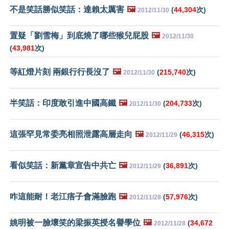
不是笑話勝似笑話：達賴太厲害
🖼️
(
44,304
次)
2012/11/30
置疑「劉雪梅」到底燒了哪些猴兒屁股
🖼️
2012/11/30
(
43,981
次)
等紅燈片刻 兩銀行行長沒了
🖼️
(
215,740
次)
2012/11/30
半笑話：印度敢引進中國高鐵
🖼️
(
204,733
次)
2012/11/30
這張罕見常委亮相照泄露高層走向
🖼️
(
46,315
次)
2012/11/29
看似笑話：新黨章宣告中共亡
🖼️
(
36,891
次)
2012/11/29
咋這能耐！老江痦子會滿臉跑
🖼️
(
57,976
次)
2012/11/28
姚明被一臉壞笑的梁振英授名譽學位
🖼️
(
34,672
2012/11/28