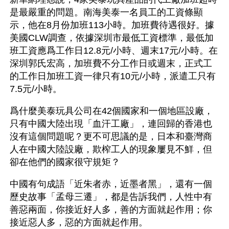
是最嚴重的問題。南海美泰一名員工的工資條顯
示，他在8月份加班113小時。加班費待遇很好。據
美國CLW調查，依據深圳市最低工資標準，最低加
班工資應爲工作日12.8元/小時、週末17元/小時。在
深圳郭氏宏高，加班費不分工作日或週末，正式工
的工作日加班工資一律只有10元/小時，派遣工只有
7.5元/小時。
爲什麼美泰玩具公司在42個國家和一個地區設廠，
只有中國大陸出現「血汗工廠」，連回歸的香港也
沒有這個問題呢？更不可思議的是，日本和臺灣商
人在中國大陸設廠，欺榨工人的現象屢見不鮮，但
卻在他們的國家很守規矩？
中國有句成語「近朱者赤，近墨者黑」，還有一個
歷史故事「孟母三遷」，都是告訴我們，人性中有
善惡兩面，你接近好人多，善的方面就起作用；你
接近惡人多，惡的方面就起作用。