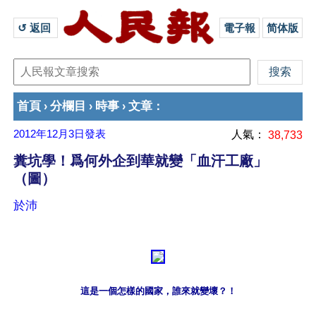
↺ 返回 
電子報
简体版
首頁
分欄目
時事
文章
›
›
›
：
2012年12月3日
發表
人氣：
38,733
糞坑學！爲何外企到華就變「血汗工廠」
（圖）
於沛
這是一個怎樣的國家，誰來就變壞？！