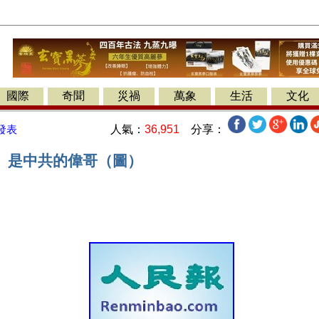
國際
奇聞
災禍
萬象
生活
文化
人氣：
36,951
分享：
發表
」是中共的偉哥（圖）