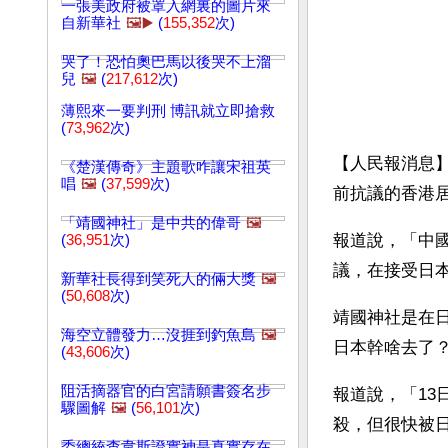
一張美政府被罩入網裏的圖片來
自新華社
🖼️▶️
(
155,352
次)
哭了！恐怕奧巴馬以後哭不上溜
兒
🖼️
(
217,612
次)
薄熙來一要判刑 博訊就立即搶救
(
73,962
次)
【人民報消息】
《楚漢傳奇》主題歌咋讓宋祖英
唱
🖼️
(
37,599
次)
前抗議的香港
「靖國神社」是中共的偉哥
🖼️
報道說，「中
(
36,951
次)
議，在接受日
新華社長得到笑死人的倆大獎
🖼️
(
50,608
次)
靖國神社是在
海空立體發力…沒捱到釣魚島
🖼️
日本幹啥去了
(
43,606
次)
阻活摘器官的白宮請願書簽名步
報道說，「13
驟圖解
🖼️
(
56,101
次)
殺，但很快被
委總統查韋斯證實神是真實存在