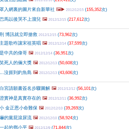
2012/12/16
罩入網裏的圖片來自新華社
🖼️▶️
(
155,352
次)
2012/12/15
巴馬以後哭不上溜兒
🖼️
(
217,612
次)
2012/12/15
刑 博訊就立即搶救
(
73,962
次)
2012/12/15
主題歌咋讓宋祖英唱
🖼️
(
37,599
次)
2012/12/14
是中共的偉哥
🖼️
(
36,951
次)
2012/12/14
笑死人的倆大獎
🖼️
(
50,608
次)
2012/12/13
…沒捱到釣魚島
🖼️
(
43,606
次)
2012/12/13
白宮請願書簽名步驟圖解
🖼️
(
56,101
次)
2012/12/12
證實神是真實存在的
🖼️
(
36,992
次)
2012/12/11
小 金正恩小命難保
🖼️
(
39,269
次)
2012/12/10
嚇的黨屁滾尿流
🖼️
(
58,924
次)
2012/12/10
一起的鄧小平
🖼️
(
71,844
次)
2012/12/9