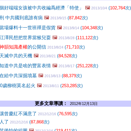
個好端端女孩被中共收編爲經濟「特使」
🖼️
(
102,764
次)
2013/10/4
刑 中共國到底誰有病
🖼️
(
87,842
次)
2013/9/15
當場爆料十一世班禪是假貨
🖼️
(
104,348
次)
2013/9/14
江澤民想把世界當猴兒耍
🖼️
(
111,122
次)
2013/8/28
神韻知識產權
的公開信
(
71,710
次)
2013/8/24
天滅中共的天機
🖼️
(
84,528
次)
2013/8/21
知道中共是啥的豐富表情
🖼️
(
251,228
次)
2013/8/17
在給中共深掘墳墓
🖼️
(
88,379
次)
2013/8/13
00歲柳樹莫名起火
🖼️
(
253,285
次)
2013/8/11
更多文章導讀：
2012年12月13日
讓曾慶紅不滿意了
(
76,595
次)
2012/12/16
物人了
(
87,868
次)
2012/12/16
笑後怕的組圖
🖼️
(
219,411
次)