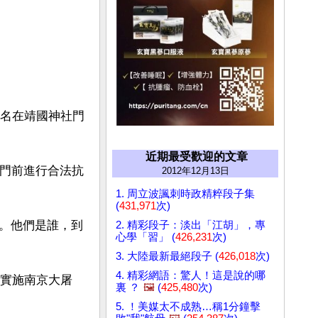
兩名在靖國神社門
近期最受歡迎的文章
社門前進行合法抗
2012年12月13日
1. 周立波諷刺時政精粹段子集
(
431,971
次)
。他們是誰，到
2. 精彩段子：淡出「江胡」，專
心學「習」 (
426,231
次)
3. 大陸最新最絕段子 (
426,018
次)
4. 精彩網語：驚人！這是說的哪
前實施南京大屠
裏 ？
🖼️
(
425,480
次)
5. ！美媒太不成熟…稱1分鐘擊