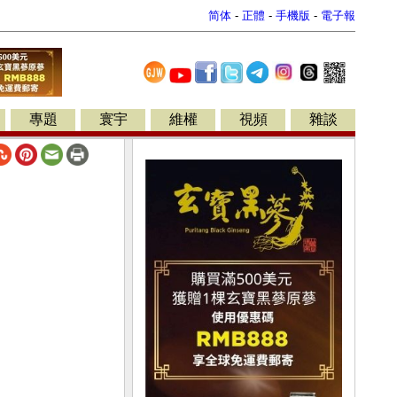
简体
-
正體
-
手機版
-
電子報
專題
寰宇
維權
視頻
雜談