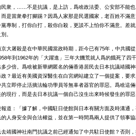
的民衆，……不是抗議，是上訪，爲啥政法委、公安部不能也
，而是當衆拳打腳踢？因爲人家那是民選國家，老百姓不滿意
一黨專制，打你白打，殺你白殺，更談不上怕你不滿意。差就
之別。
京大屠殺是在中華民國當政時期，距今已有75年，中共國從19
958年到1962年的「大躍進」三年大饑荒就人爲的餓死了四
出多少倍。爲啥被新華網匿名的倆香港居民去日本抗議靖國神
暴政？最近有美國資深醫生在白宮網站建立了一個提案，要求
中共立即停止活摘法輪功學員等無辜者器官的罪惡。爲啥這倆
共的現行，而是去日本抗議一個自己沒生出來時候發生的罪惡
段報道：「據了解，中國駐日使館與日本有關方面及時溝通，
民的人身安全與合法權益，並在第一時間爲兩人提供了領事協
民去靖國神社南門抗議之前已經通知了中共駐日使館？否則，