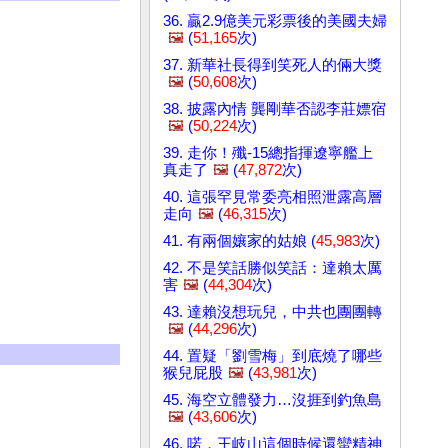
36. 贏2.9億美元彩票後的美國夫婦
🖼️
(
51,165
次)
37. 新華社長得到笑死人的倆大獎
🖼️
(
50,608
次)
38. 披露內情 龔剛華否認李莊嫖宿
🖼️
(
50,224
次)
39. 走你！殲-15總指揮遼寧艦上
真走了
🖼️
(
47,872
次)
40. 這張罕見常委亮相照泄露高層
走向
🖼️
(
46,315
次)
41. 有兩個孃家的姑娘 (
45,983
次)
42. 不是笑話勝似笑話：達賴太厲
害
🖼️
(
44,304
次)
43. 達賴沒想玩兒，中共也團團轉
🖼️
(
44,296
次)
44. 置疑「劉雪梅」到底燒了哪些
猴兒屁股
🖼️
(
43,981
次)
45. 海空立體發力…沒捱到釣魚島
🖼️
(
43,606
次)
46. 喏，王岐山這個時候還蠻精神