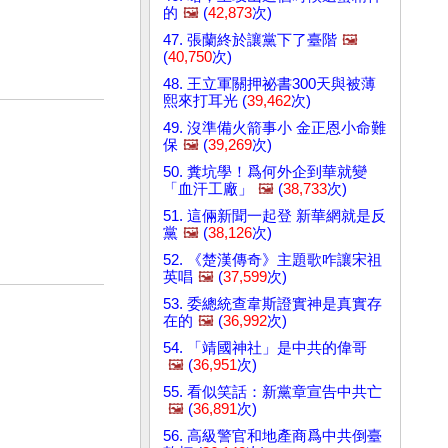
的
🖼️
(
42,873
次)
47. 張蘭終於讓黨下了臺階
🖼️
(
40,750
次)
48. 王立軍關押祕書300天與被薄
熙來打耳光 (
39,462
次)
49. 沒準備火箭事小 金正恩小命難
保
🖼️
(
39,269
次)
50. 糞坑學！爲何外企到華就變
「血汗工廠」
🖼️
(
38,733
次)
51. 這倆新聞一起登 新華網就是反
黨
🖼️
(
38,126
次)
52. 《楚漢傳奇》主題歌咋讓宋祖
英唱
🖼️
(
37,599
次)
53. 委總統查韋斯證實神是真實存
在的
🖼️
(
36,992
次)
54. 「靖國神社」是中共的偉哥
🖼️
(
36,951
次)
55. 看似笑話：新黨章宣告中共亡
🖼️
(
36,891
次)
56. 高級警官和地產商爲中共倒臺