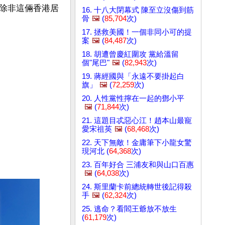
除非這倆香港居
16. 十八大閉幕式 陳至立沒傷到筋
骨
🖼️
(
85,704
次)
17. 拯救美國！一個非同小可的提
案
🖼️
(
84,487
次)
18. 胡遭曾慶紅圍攻 黨給溫留
個"尾巴"
🖼️
(
82,943
次)
19. 蔣經國與「永遠不要掛起白
旗」
🖼️
(
72,259
次)
20. 人性黨性擰在一起的鄧小平
🖼️
(
71,844
次)
21. 這題目忒惡心江！趙本山最寵
愛宋祖英
🖼️
(
68,468
次)
22. 天下無敵！金庸筆下小龍女驚
現河北 (
64,368
次)
23. 百年好合 三浦友和與山口百惠
🖼️
(
64,038
次)
24. 斯里蘭卡前總統轉世後記得殺
手
🖼️
(
62,324
次)
25. 逃命？看閻王爺放不放生
(
61,179
次)