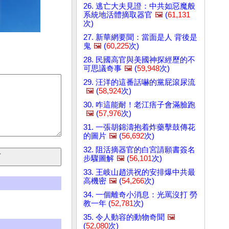
26. 逃亡大夫見證：中共如惡魔般
系統地活體摘取器官
🖼️
(
61,131
次)
27. 新華網要聞：當面是人 背後是
鬼
🖼️
(
60,225
次)
28. 民國高官與美國神探經歷的不
可思議奇事
🖼️
(
59,948
次)
29. 汪洋的這番話嚇的黨屁滾尿流
🖼️
(
58,924
次)
30. 咋這能耐！老江痦子會滿臉跑
🖼️
(
57,976
次)
31. 一張胡錦濤抱着炸藥擊鼓傳花
的圖片
🖼️
(
56,692
次)
32. 阻活摘器官的白宮請願書簽名
步驟圖解
🖼️
(
56,101
次)
33. 王岐山趙洪祝的安排爆中共最
高機密
🖼️
(
54,266
次)
34. 一個離奇小消息：光罵沒打 勞
教一年 (
52,781
次)
35. 令人動容的動物奇聞
🖼️
(
52,080
次)