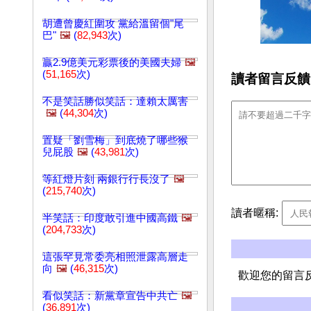
胡遭曾慶紅圍攻 黨給溫留個"尾
巴"
🖼️
(
82,943
次)
贏2.9億美元彩票後的美國夫婦
🖼️
(
51,165
次)
讀者留言反饋
不是笑話勝似笑話：達賴太厲害
🖼️
(
44,304
次)
置疑「劉雪梅」到底燒了哪些猴
兒屁股
🖼️
(
43,981
次)
等紅燈片刻 兩銀行行長沒了
🖼️
(
215,740
次)
讀者暱稱:
半笑話：印度敢引進中國高鐵
🖼️
(
204,733
次)
這張罕見常委亮相照泄露高層走
向
🖼️
(
46,315
次)
歡迎您的留言
看似笑話：新黨章宣告中共亡
🖼️
(
36,891
次)