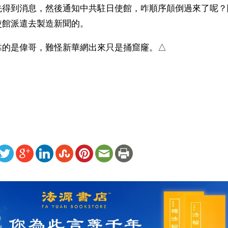
先得到消息，然後通知中共駐日使館，咋順序顛倒過來了呢？
使館派遣去製造新聞的。
靠的是偉哥，難怪新華網出來只是捅窟窿。△
）
ww.renminbao.com/rmb/articles/2012/12/14/57632b.html