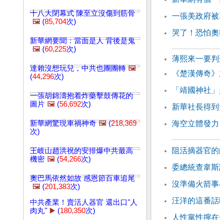
十八大閉幕式 陳至立沒傷到筋骨
一張美政府被
🖼️
(
85,704
次)
哭了！恐怕奧
新華網要聞：當面是人 背後是鬼
🖼️
(
60,225
次)
薄熙來一要判
達賴沒想玩兒，中共也團團轉
🖼️
《楚漢傳奇》
(
44,296
次)
「靖國神社」
一張胡錦濤抱着炸藥擊鼓傳花的
圖片
🖼️
(
56,692
次)
新華社長得到
新華網驚現車禍神奇
🖼️
(
218,369
海空立體發力
次)
阻活摘器官的
王岐山趙洪祝的安排爆中共最高
機密
🖼️
(
54,266
次)
委總統查韋斯
奧巴馬依然如故 感恩節百車追尾
沒準備火箭事
🖼️
(
201,383
次)
汪洋的這番話
中共產業！賣活人器官 還出口"人
肉丸"
▶️
(
180,350
次)
人性黨性擰在