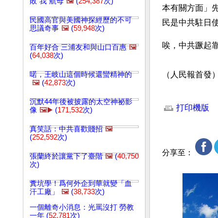
敗"我"航母
🖼️
(
254,387
次)
本有關方面」
民國高官與美國神探經歷的不可
民是中共駐日
思議奇事
🖼️
(
59,948
次)
唉，中共蹶起
百年好合 三浦友和與山口百惠
🖼️
(
64,038
次)
（人民報首發
喏，王岐山這個時候還蠻精神的
🖼️
(
42,873
次)
文章網址: http://w
沉默44年後被披露的太空神祕影
打印機版
像
🖼️▶️
(
171,532
次)
真笑話：中共喜歡賤招
🖼️
(
252,592
次)
分享至：
張蘭終於讓黨下了臺階
🖼️
(
40,750
次)
糞坑學！爲何外企到華就變「血
汗工廠」
🖼️
(
38,733
次)
一個離奇小消息：光罵沒打 勞教
一年 (
52,781
次)