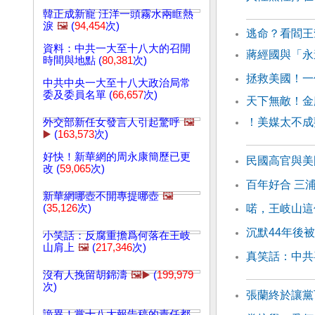
韓正成新寵 汪洋一頭霧水兩眶熱
淚
🖼️
(
94,454
次)
逃命？看閻
資料：中共一大至十八大的召開
蔣經國與「永
時間與地點 (
80,381
次)
拯救美國！一
中共中央一大至十八大政治局常
委及委員名單 (
66,657
次)
天下無敵！金
！美媒太不成
外交部新任女發言人引起驚呼
🖼️
▶️
(
163,573
次)
好快！新華網的周永康簡歷已更
民國高官與美
改 (
59,065
次)
百年好合 三
新華網哪壺不開專提哪壺
🖼️
(
35,126
次)
喏，王岐山這
沉默44年後
小笑話：反腐重擔爲何落在王岐
山肩上
🖼️
(
217,346
次)
真笑話：中共
沒有人挽留胡錦濤
🖼️▶️
(
199,979
次)
張蘭終於讓黨
詭異！黨十八大報告稿的責任都