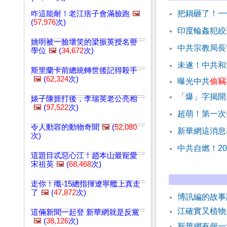
把鍋砸了！一
咋這能耐！老江痦子會滿臉跑
🖼️
(
57,976
次)
印度輪姦犯絞
姚明被一臉壞笑的梁振英授名譽
中共宗教局長
學位
🖼️
(
34,672
次)
未遂！中共和
斯里蘭卡前總統轉世後記得殺手
🖼️
(
62,324
次)
曝光中共
偷竊
「爆」字揭開
婊子陳捱打後，李瑞英老公亮相
🖼️
(
97,522
次)
超萌！第一次
令人動容的動物奇聞
🖼️
(
52,080
新華網這消息
次)
中共自燃！2
這題目忒惡心江！趙本山最寵愛
宋祖英
🖼️
(
68,468
次)
走你！殲-15總指揮遼寧艦上真走
了
🖼️
(
47,872
次)
博訊編的故事
江確實又植
這倆新聞一起登 新華網就是反黨
🖼️
(
38,126
次)
新華網有個一