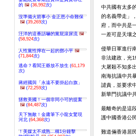
的
🖼️
(
36,992
次)
中共國有太多
的名義帶走」
沒準備火箭事小 金正恩小命難保
🖼️
(
39,269
次)
府，而中共是
汪洋的這番話嚇的黨屁滾尿流
🖼️
一差可是天壤
(
58,924
次)
侵華日軍進行南
人性黨性擰在一起的鄧小平
🖼️
(
71,844
次)
非法建政，光1
逃命？看閻王爺放不放生 (
61,179
大屠殺不知多
次)
南海抗議中共
蔣經國與「永遠不要掛起白旗」
譴責，並要求
🖼️
(
72,259
次)
新華門抗議中
拯救美國！一個非同小可的提案
🖼️
(
84,487
次)
最離奇的是這
天下無敵！金庸筆下小龍女驚現
護中國香港公
河北 (
64,368
次)
！美媒太不成熟…稱1分鐘擊
難道倆香港居