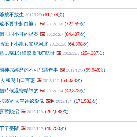
王爺放不放生
(
61,179
次)
2012/12/9
遠不要掛起白旗」
🖼️
(
72,259
次)
2012/12/8
個非同小可的提案
🖼️
(
84,487
次)
2012/12/7
庸筆下小龍女驚現河北
(
64,368
次)
2012/12/6
熟…稱1分鐘擊敗"我"航母
🖼️
(
254,387
次)
2012/12/5
國神探經歷的不可思議奇事
🖼️
(
59,948
次)
2012/12/5
浦友和與山口百惠
🖼️
(
64,038
次)
2012/12/5
個時候還蠻精神的
🖼️
(
42,873
次)
2012/12/4
被披露的太空神祕影像
🖼️▶️
(
171,532
次)
2012/12/4
喜歡賤招
🖼️
(
252,592
次)
2012/12/4
下了臺階
🖼️
(
40,750
次)
2012/12/3