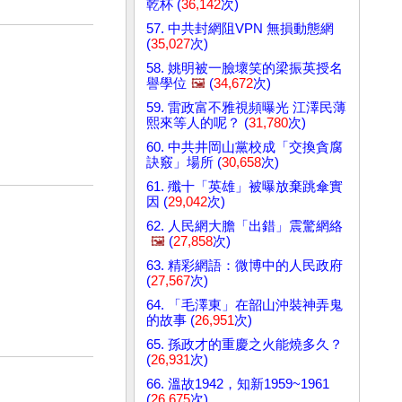
乾杯 (
36,142
次)
57. 中共封網阻VPN 無損動態網
(
35,027
次)
58. 姚明被一臉壞笑的梁振英授名
譽學位
🖼️
(
34,672
次)
59. 雷政富不雅視頻曝光 江澤民薄
熙來等人的呢？ (
31,780
次)
60. 中共井岡山黨校成「交換貪腐
訣竅」場所 (
30,658
次)
61. 殲十「英雄」被曝放棄跳傘實
因 (
29,042
次)
62. 人民網大膽「出錯」震驚網絡
🖼️
(
27,858
次)
63. 精彩網語：微博中的人民政府
(
27,567
次)
64. 「毛澤東」在韶山沖裝神弄鬼
的故事 (
26,951
次)
65. 孫政才的重慶之火能燒多久？
(
26,931
次)
66. 溫故1942，知新1959~1961
(
26,675
次)