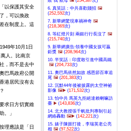
敗"我"航母
🖼️
(
254,387
次)
「以保護其安全
6. 真笑話：中共喜歡賤招
🖼️
(
252,592
次)
了，可以換政
7. 新華網驚現車禍神奇
🖼️
差在制度上。這
(
218,369
次)
8. 等紅燈片刻 兩銀行行長沒了
🖼️
(
215,740
次)
49年10月1日
9. 新華網廣告:領養中國女孩可贏
鉅獎
🖼️
(
208,964
次)
千萬人。比南京
10. 半笑話：印度敢引進中國高鐵
社，而不是去中
🖼️
(
204,733
次)
11. 奧巴馬依然如故 感恩節百車追
奧巴馬政府公開
尾
🖼️
(
201,383
次)
香港居民沒有去
12. 沉默44年後被披露的太空神祕
影像
🖼️▶️
(
171,532
次)
？
13. 怕中共 馬英九拒絕達賴喇嘛訪
臺
▶️
(
143,836
次)
要求日方切實維
14. 北大教授張千帆批判專制引起
助。」
網絡轟動
🖼️▶️
(
142,221
次)
15. 婊子陳捱打後，李瑞英老公亮
按理應該是「日
相
🖼️
(
97,522
次)