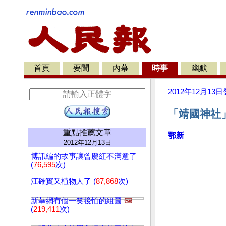
首頁
要聞
內幕
時事
幽默
2012年12月13日
「靖國神社
重點推薦文章
鄂新
2012年12月13日
博訊編的故事讓曾慶紅不滿意了
(
76,595
次)
江確實又植物人了 (
87,868
次)
新華網有個一笑後怕的組圖
🖼️
(
219,411
次)