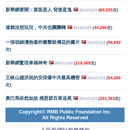
新華網要聞：當面是人 背後是鬼
🖼️
(
60,225
次)
2012/11/25
達賴沒想玩兒，中共也團團轉
🖼️
(
44,296
次)
2012/11/25
一張胡錦濤抱着炸藥擊鼓傳花的圖片
🖼️
(
56,692
2012/11/24
次)
新華網驚現車禍神奇
🖼️
(
218,369
次)
2012/11/24
王岐山趙洪祝的安排爆中共最高機密
🖼️
(
54,266
2012/11/23
次)
奧巴馬依然如故 感恩節百車追尾
🖼️
(
201,383
次)
2012/11/23
Copyright© RMB Public Foundation Inc.
All Rights Reserved