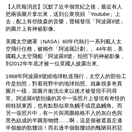
【人民報消息】沉默了近半個世紀之後，最近有人
把兩張圖片拿出來，送到公衆視頻「Youtube」上
去，配上有些陰森的音樂，聲稱發現「阿波羅8號」
的圖片上有神祕影像。
美國太空總署（NASA）60年代執行一系列載人太
空飛行任務，被稱作「阿波羅計劃」。44年前，美
國載人太空飛船「阿波羅8號」拍照下的神祕影像，
到2012年年底才被一位英國人披露出來。
1968年阿波羅8號繞地球軌道飛行，太空人的部份工
作是拍照，對着視野中的地球拍照。就象很多奇異
圖片一樣，當圖片衝洗出來以後才被發現不同尋
常。阿波羅8號拍攝的其中一張照片上發現有奇怪的
樹枝狀東西，也有點類似章魚觸手或昆蟲觸角。而
另一張照片中，有一片與周圍格格不入的灰白色與
黑色組成的半圓形物體……啊，這是個被遮蓋左邊
半個臉的骷髏頭！而右邊半個骷髏頭的醜陋與邪惡