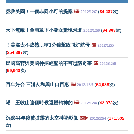
拯救美國！一個非同小可的提案
🖼️
(
84,487
次)
2012/12/7
天下無敵！金庸筆下小龍女驚現河北
(
64,368
次)
2012/12/6
！美媒太不成熟…稱1分鐘擊敗"我"航母
🖼️
2012/12/5
(
254,387
次)
民國高官與美國神探經歷的不可思議奇事
🖼️
2012/12/5
(
59,948
次)
百年好合 三浦友和與山口百惠
🖼️
(
64,038
次)
2012/12/5
喏，王岐山這個時候還蠻精神的
🖼️
(
42,873
次)
2012/12/4
沉默44年後被披露的太空神祕影像
🖼️▶️
(
171,532
2012/12/4
次)