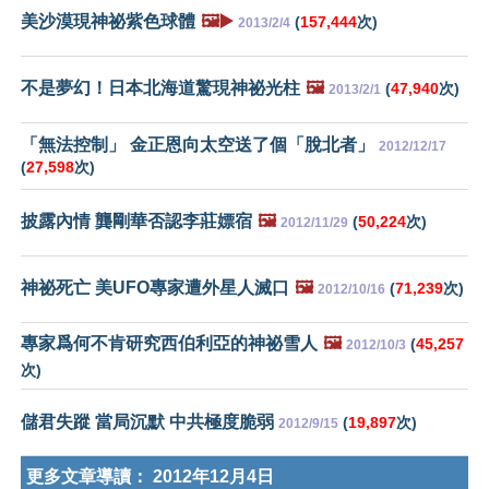
美沙漠現神祕紫色球體
🖼️▶️
(
157,444
次)
2013/2/4
不是夢幻！日本北海道驚現神祕光柱
🖼️
(
47,940
次)
2013/2/1
「無法控制」 金正恩向太空送了個「脫北者」
2012/12/17
(
27,598
次)
披露內情 龔剛華否認李莊嫖宿
🖼️
(
50,224
次)
2012/11/29
神祕死亡 美UFO專家遭外星人滅口
🖼️
(
71,239
次)
2012/10/16
專家爲何不肯研究西伯利亞的神祕雪人
🖼️
(
45,257
2012/10/3
次)
儲君失蹤 當局沉默 中共極度脆弱
(
19,897
次)
2012/9/15
更多文章導讀：
2012年12月4日