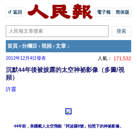
↺ 返回 
電子報
简体版
首頁
分欄目
視頻
文章
›
›
›
：
2012年12月4日
發表
人氣：
171,532
沉默44年後被披露的太空神祕影像（多圖/視
頻）
許靈
44年前，美國載人太空飛船「阿波羅8號」拍照下的神祕影像。