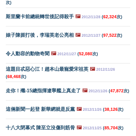
次)
斯里蘭卡前總統轉世後記得殺手
🖼️
(
62,324
次)
2012/11/28
婊子陳捱打後，李瑞英老公亮相
🖼️
(
97,522
次)
2012/11/27
令人動容的動物奇聞
🖼️
(
52,080
次)
2012/11/27
這題目忒惡心江！趙本山最寵愛宋祖英
🖼️
2012/11/26
(
68,468
次)
走你！殲-15總指揮遼寧艦上真走了
🖼️
(
47,872
次)
2012/11/26
這倆新聞一起登 新華網就是反黨
🖼️
(
38,126
次)
2012/11/26
十八大閉幕式 陳至立沒傷到筋骨
🖼️
(
85,704
次)
2012/11/25