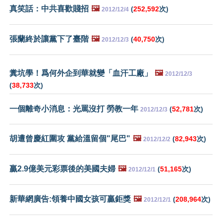
真笑話：中共喜歡賤招
🖼️
(
252,592
次)
2012/12/4
張蘭終於讓黨下了臺階
🖼️
(
40,750
次)
2012/12/3
糞坑學！爲何外企到華就變「血汗工廠」
🖼️
2012/12/3
(
38,733
次)
一個離奇小消息：光罵沒打 勞教一年
(
52,781
次)
2012/12/3
胡遭曾慶紅圍攻 黨給溫留個"尾巴"
🖼️
(
82,943
次)
2012/12/2
贏2.9億美元彩票後的美國夫婦
🖼️
(
51,165
次)
2012/12/1
新華網廣告:領養中國女孩可贏鉅獎
🖼️
(
208,964
次)
2012/12/1