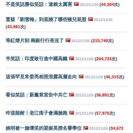
不是笑話勝似笑話：達賴太厲害
🖼️
(
44,304
次)
2012/11/30
置疑「劉雪梅」到底燒了哪些猴兒屁股
🖼️
2012/11/30
(
43,981
次)
等紅燈片刻 兩銀行行長沒了
🖼️
(
215,740
次)
2012/11/30
半笑話：印度敢引進中國高鐵
🖼️
(
204,733
次)
2012/11/30
這張罕見常委亮相照泄露高層走向
🖼️
(
46,315
次)
2012/11/29
看似笑話：新黨章宣告中共亡
🖼️
(
36,891
次)
2012/11/29
咋這能耐！老江痦子會滿臉跑
🖼️
(
57,976
次)
2012/11/28
姚明被一臉壞笑的梁振英授名譽學位
🖼️
(
34,672
2012/11/28