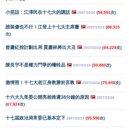
小笑話：江澤民在十七大的講話
🖼️
(
59,591
次)
2007/10/20
誰裝傻也不行！江登上十七大主席臺
🖼️
(
88,315
2007/10/19
次)
曾慶紅按計劃出局 賈慶林將出大丑
🖼️
(
64,229
次)
2007/10/19
陳良宇不是權力鬥爭的犧牲品
🖼️
(
50,880
次)
2007/10/18
激情照！十七大老江身教勝於言教
🖼️
(
75,940
次)
2007/10/18
十六大九常委公開亮相推遲38分鐘的原因
🖼️
2007/10/18
(
67,924
次)
十七屆政治局常委已基本定下
(
55,596
次)
2007/10/18