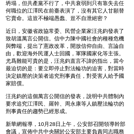
坍塌，但共產黨不行了，中共衰弱到只有靠失去任
何職位的江澤民在前臺表演了，沒有其它人甘願替
它賣命。這豈不極端愚蠢、豈不自泄絕密？
近日，安徽省政協常委、民營企業家汪兆鈞發表了
致胡溫萬言公開信。信中力陳中國社會的種種危機
與弊端，提出了憲政改革，開放信仰自由、言論自
由，歡迎海外民運人士回國，軍隊國家化等主張。
尤爲難能可貴的是，汪兆鈞直言不諱的指出，當今
最迫切的是：要立即停止對法輪功的迫害，對當時
決定鎮壓的決策者追究刑事責任，對受害人給予國
家賠償。
汪兆鈞的這個萬言公開信的發表，說明中共體制內
要求追究江澤民、羅幹、周永康等人鎮壓法輪功的
刑事責任的趨勢已經形成。
新華網報導，10月28日上午，公安部召開領導幹部
會議，宣佈中共中央關於公安部主要負責同志職務