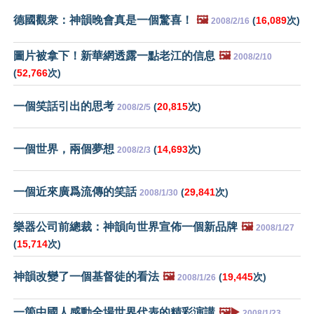
德國觀衆：神韻晚會真是一個驚喜！
🖼️
(
16,089
次)
2008/2/16
圖片被拿下！新華網透露一點老江的信息
🖼️
2008/2/10
(
52,766
次)
一個笑話引出的思考
(
20,815
次)
2008/2/5
一個世界，兩個夢想
(
14,693
次)
2008/2/3
一個近來廣爲流傳的笑話
(
29,841
次)
2008/1/30
樂器公司前總裁：神韻向世界宣佈一個新品牌
🖼️
2008/1/27
(
15,714
次)
神韻改變了一個基督徒的看法
🖼️
(
19,445
次)
2008/1/26
一箇中國人感動全場世界代表的精彩演講
🖼️▶️
2008/1/23