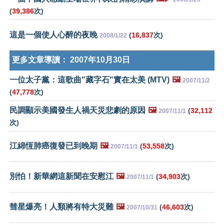
(
39,386
次)
這是一個使人心醉的夜晚
(
16,837
次)
2008/1/22
更多文章導讀：
2007年10月30日
一位太子黨：這歌曲"藏字石"實在太美 (MTV)
🖼️
2007/11/2
(
47,778
次)
民調顯示美國發生人禍天災悲劇的原因
🖼️
(
32,112
2007/11/1
次)
江綿恆肺癌復發已到晚期
🖼️
(
53,558
次)
2007/11/1
別怕！新華網這新聞在安慰江
🖼️
(
34,903
次)
2007/11/1
彗星爆亮！人類將有特大災難
🖼️
(
46,603
次)
2007/10/31