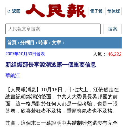
↺ 返回 
電子報
简体版
首頁
分欄目
時事
文章
›
›
›
：
2007年10月30日
發表
人氣：
46,222
新組織部長李源潮透露一個重要信息
華鎮江
【人民報消息】10月15日，十七大上，江依然走在
總書記胡錦濤的後面，中共人大委員長吳邦國的前
面，這一格局對於任何人都是一個考驗，也是一張
答卷，欣喜若狂者不及格，垂頭喪氣者也不及格。
其實，這個末日一幕說明中共體制雖然還沒有完全