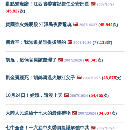
亂點鴛鴦譜！江西省委書記接任公安部長
🖼️
2007/10/27
(
45,827
次)
賀國強火燒屁股 江澤民夜夢驚魂
🖼️
(
45,544
次)
2007/10/27
習近平：我知道是誰提拔我的
🖼️
(
77,118
次)
2007/10/26
胡溫，這倆官員該處理了
🖼️
(
40,343
次)
2007/10/26
劉金寶緩死！胡錦濤溫火燉江父子
🖼️
(
48,975
次)
2007/10/25
10月24日！嫦娥…還沒上天
🖼️
(
54,655
次)
2007/10/24
大陸人民送給十七大的最佳禮物
🖼️
(
34,637
次)
2007/10/24
七中全會！十六屆中央委員提議解體中共
🖼️
2007/10/24