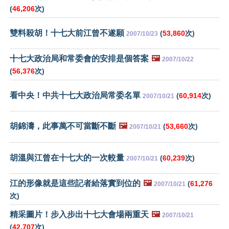
(
46,206
次)
雙料殺胡！十七大前江曾不遂願
(
53,860
次)
2007/10/23
十七大政治局和常委會的安排是個答案
🖼️
2007/10/22
(
56,376
次)
看中央！中共十七大政治局常委名單
(
60,914
次)
2007/10/21
胡錦濤，此事萬不可當斷不斷
🖼️
(
53,660
次)
2007/10/21
胡溫與江曾在十七大的一次較量
(
60,239
次)
2007/10/21
江的形像就是這些記者給落實到位的
🖼️
(
61,276
2007/10/21
次)
精采圖片！步入步出十七大會場兩重天
🖼️
2007/10/21
(
42,707
次)