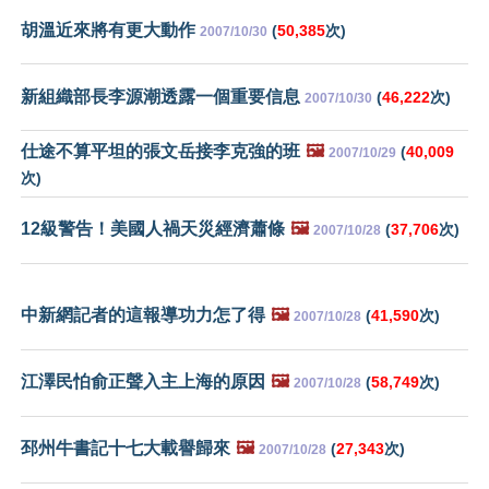
胡溫近來將有更大動作
(
50,385
次)
2007/10/30
新組織部長李源潮透露一個重要信息
(
46,222
次)
2007/10/30
仕途不算平坦的張文岳接李克強的班
🖼️
(
40,009
2007/10/29
次)
12級警告！美國人禍天災經濟蕭條
🖼️
(
37,706
次)
2007/10/28
中新網記者的這報導功力怎了得
🖼️
(
41,590
次)
2007/10/28
江澤民怕俞正聲入主上海的原因
🖼️
(
58,749
次)
2007/10/28
邳州牛書記十七大載譽歸來
🖼️
(
27,343
次)
2007/10/28