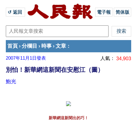
↺ 返回 
電子報
简体版
首頁
分欄目
時事
文章
›
›
›
：
2007年11月1日
發表
人氣：
34,903
別怕！新華網這新聞在安慰江（圖）
鮑光
新華網這新聞出的巧！