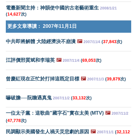
電臺新聞主持：神韻使中國的古老藝術重生
2008/1/21
(
14,627
次)
更多文章導讀：
2007年11月1日
中共即將解體 大陸經濟決不崩潰
🖼️
(
37,843
次)
2007/11/4
江評價邢質斌和李瑞英
🖼️
(
69,053
次)
2007/11/4
曾慶紅現在正忙於打掉這既定目標
🖼️
(
39,879
次)
2007/11/3
嚇破膽──阮瞻遇真鬼
(
33,132
次)
2007/11/2
一位太子黨：這歌曲"藏字石"實在太美 (MTV)
🖼️
2007/11/2
(
47,778
次)
民調顯示美國發生人禍天災悲劇的原因
🖼️
(
32,112
2007/11/1