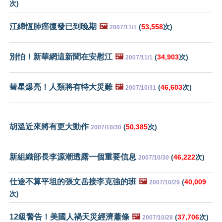
次)
江綿恆肺癌復發已到晚期
🖼️
(
53,558
次)
2007/11/1
別怕！新華網這新聞在安慰江
🖼️
(
34,903
次)
2007/11/1
彗星爆亮！人類將有特大災難
🖼️
(
46,603
次)
2007/10/31
胡溫近來將有更大動作
(
50,385
次)
2007/10/30
新組織部長李源潮透露一個重要信息
(
46,222
次)
2007/10/30
仕途不算平坦的張文岳接李克強的班
🖼️
(
40,009
2007/10/29
次)
12級警告！美國人禍天災經濟蕭條
🖼️
(
37,706
次)
2007/10/28