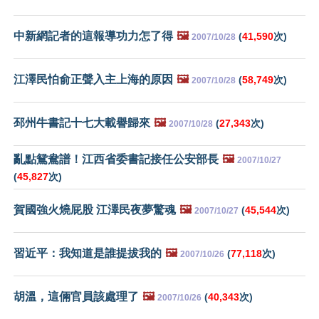
中新網記者的這報導功力怎了得
🖼️
(
41,590
次)
2007/10/28
江澤民怕俞正聲入主上海的原因
🖼️
(
58,749
次)
2007/10/28
邳州牛書記十七大載譽歸來
🖼️
(
27,343
次)
2007/10/28
亂點鴛鴦譜！江西省委書記接任公安部長
🖼️
2007/10/27
(
45,827
次)
賀國強火燒屁股 江澤民夜夢驚魂
🖼️
(
45,544
次)
2007/10/27
習近平：我知道是誰提拔我的
🖼️
(
77,118
次)
2007/10/26
胡溫，這倆官員該處理了
🖼️
(
40,343
次)
2007/10/26