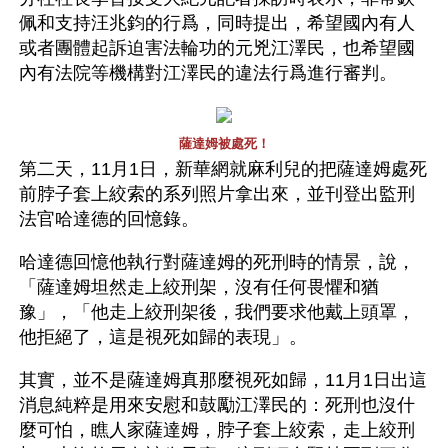
佩和支持汪兆鈞的行爲，同時提出，希望國內有人
或者團體起訴迫害法輪功的元兇江澤民，也希望國
內有法院等機構對江澤民的違法行爲進行審判。
薩達姆被處死！
第二天，11月1日，新華網就麻利兒的把薩達姆處死
前脖子套上絞索的系列照片拿出來，並刊登出監刑
法官哈達德的回憶錄。
哈達德回憶他執行對薩達姆的死刑時的情景，說，
「薩達姆坦然走上絞刑架，沒有任何畏懼和猶
豫」，「他走上絞刑架後，我們要求他戴上頭罩，
他拒絕了，這是視死如歸的表現」。
其實，並不是薩達姆真那麼視死如歸，11月1日出這
消息純粹是用來安慰和鼓勵江澤民的：死刑也沒什
麼可怕，瞧人家薩達姆，脖子套上絞索，走上絞刑