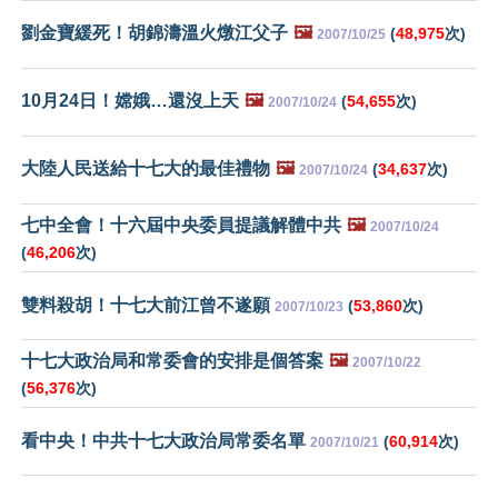
劉金寶緩死！胡錦濤溫火燉江父子
🖼️
(
48,975
次)
2007/10/25
10月24日！嫦娥…還沒上天
🖼️
(
54,655
次)
2007/10/24
大陸人民送給十七大的最佳禮物
🖼️
(
34,637
次)
2007/10/24
七中全會！十六屆中央委員提議解體中共
🖼️
2007/10/24
(
46,206
次)
雙料殺胡！十七大前江曾不遂願
(
53,860
次)
2007/10/23
十七大政治局和常委會的安排是個答案
🖼️
2007/10/22
(
56,376
次)
看中央！中共十七大政治局常委名單
(
60,914
次)
2007/10/21