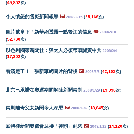
(
49,802
次)
令人憤怒的雪災新聞報導
🖼️
(
25,169
次)
2008/2/15
圖片被拿下！新華網透露一點老江的信息
🖼️
2008/2/10
(
52,766
次)
以色列國家新聞社：猶太人必須帶頭譴責中共
2008/2/4
(
17,302
次)
看清楚了！一張新華網圖片的背後
🖼️
(
42,103
次)
2008/2/3
北京已承諾在奧運期間解除新聞禁制
(
15,956
次)
2008/1/29
兩則離奇父女新聞令人深思
🖼️
(
18,845
次)
2008/1/26
底特律新聞發佈會迎接「神韻」到來
🖼️
(
14,120
次)
2008/1/22