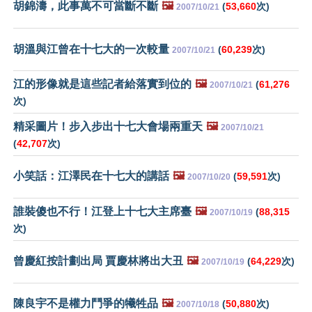
胡錦濤，此事萬不可當斷不斷
🖼️
(
53,660
次)
2007/10/21
胡溫與江曾在十七大的一次較量
(
60,239
次)
2007/10/21
江的形像就是這些記者給落實到位的
🖼️
(
61,276
2007/10/21
次)
精采圖片！步入步出十七大會場兩重天
🖼️
2007/10/21
(
42,707
次)
小笑話：江澤民在十七大的講話
🖼️
(
59,591
次)
2007/10/20
誰裝傻也不行！江登上十七大主席臺
🖼️
(
88,315
2007/10/19
次)
曾慶紅按計劃出局 賈慶林將出大丑
🖼️
(
64,229
次)
2007/10/19
陳良宇不是權力鬥爭的犧牲品
🖼️
(
50,880
次)
2007/10/18