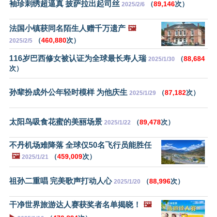
袖珍刺绣超逼真 披萨拉出起司丝
（
89,146
次）
2025/2/6
法国小镇获同名陌生人赠千万遗产
🖼️
（
460,880
次）
2025/2/5
116岁巴西修女被认证为全球最长寿人瑞
（
88,684
2025/1/30
次）
孙辈扮成外公年轻时模样 为他庆生
（
87,182
次）
2025/1/29
太阳鸟吸食花蜜的美丽场景
（
89,478
次）
2025/1/22
不丹机场难降落 全球仅50名飞行员能胜任
🖼️
（
459,009
次）
2025/1/21
祖孙二重唱 完美歌声打动人心
（
88,996
次）
2025/1/20
干净世界旅游达人赛获奖者名单揭晓！
🖼️