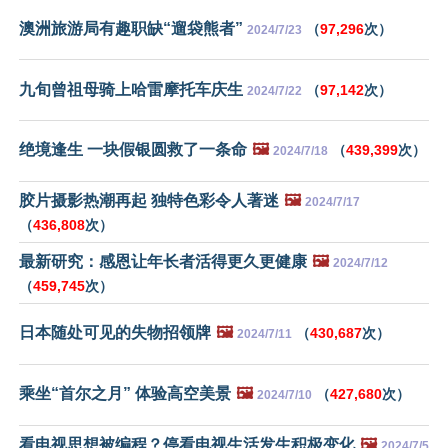
澳洲旅游局有趣职缺“遛袋熊者”
（
97,296
次）
2024/7/23
九旬曾祖母骑上哈雷摩托车庆生
（
97,142
次）
2024/7/22
绝境逢生 一块假银圆救了一条命
🖼️
（
439,399
次）
2024/7/18
胶片摄影热潮再起 独特色彩令人著迷
🖼️
2024/7/17
（
436,808
次）
最新研究：感恩让年长者活得更久更健康
🖼️
2024/7/12
（
459,745
次）
日本随处可见的失物招领牌
🖼️
（
430,687
次）
2024/7/11
乘坐“首尔之月” 体验高空美景
🖼️
（
427,680
次）
2024/7/10
看电视思想被编程？停看电视生活发生积极变化
🖼️
2024/7/5