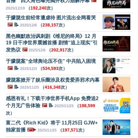
首播 四大角色曝光揭开权力崩解序幕
🖼️
（
192,240
次）
2025/12/19
于朦胧生前经常遭虐待 图片流出全网看哭
🖼️
📝
（
238,157
次）
2025/12/6
黑色幽默政治讽刺剧《维尼的终局》12 月
19 日干净世界震撼首播 剧情“追上现实”引
发热议
🖼️
（
202,917
次）
2025/12/6
于朦胧案“全球舆论压不住” 中共陷入困境
🖼️
📝
（
534,593
次）
2025/12/3
朦胧案掀开了娱乐圈涉及权贵爱弄邪术内幕
🖼️
📝
（
416,348
次）
2025/11/25
感恩有礼！下载干净世界手机App 免费送2
个月无广告体验
🖼️
📝
（
198,599
2025/11/25
次）
富二代《Rich Kid》将于 11月25日 GJW+
独家首播
🖼️▶️
（
197,571
次）
2025/11/25