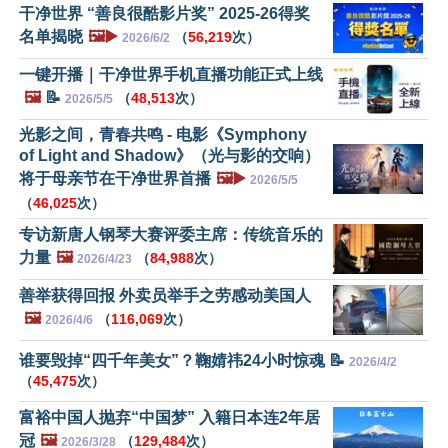
干净世界 “善良很酷影片奖” 2025-26得奖
名单揭晓
🖼️▶️
（
56,219
次）
2026/6/2
一键开播｜干净世界手机直播功能正式上线
🖼️
📝
（
48,513
次）
2026/5/5
光影之间，青春共鸣 - 电影《Symphony
of Light and Shadow》（光与影的交响）
将于母亲节在干净世界首播
🖼️▶️
2026/5/5
（
46,025
次）
专访新唐人钢琴大赛评委主席：传统音乐的
力量
🖼️
（
84,988
次）
2026/4/23
善举获得回报 外卖员举手之劳感动美国人
🖼️
（
116,069
次）
2026/4/6
谁要毁掉“四千年美女”？鞠婧祎24小时惊魂 📝
2026/4/2
（
45,475
次）
富裕中国人抛弃“中国梦” 入籍日本连2年居
冠
🖼️
（
129,484
次）
2026/3/28