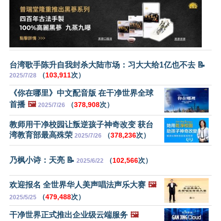
台湾歌手陈升自我封杀大陆市场：习大大给1亿也不去 📝
（
103,911
次）
2025/7/28
《你在哪里》中文配音版 在干净世界全球
首播
🖼️
（
378,908
次）
2025/7/26
教师用干净校园让叛逆孩子神奇改变 获台
湾教育部最高殊荣
（
378,236
次）
2025/7/26
乃枫小诗：天亮 📝
（
102,566
次）
2025/6/22
欢迎报名 全世界华人美声唱法声乐大赛
🖼️
（
479,488
次）
2025/5/25
干净世界正式推出企业级云端服务
🖼️