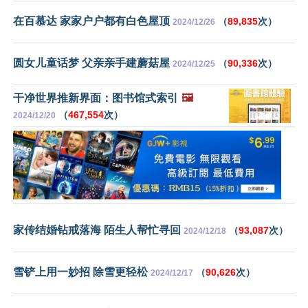
在百慕达 家家户户都有白色屋顶
（
89,835
次）
2024/12/26
圆女儿童话梦 父亲亲手建蘑菇屋
（
90,336
次）
2024/12/25
干净世界推新界面：图书馆式索引
🖼️
（
467,554
次）
2024/12/20
家传结婚钻戒落海 陌生人帮忙寻回
（
93,087
次）
2024/12/18
雪铲上用一妙招 除雪更轻松
（
90,626
次）
2024/12/17