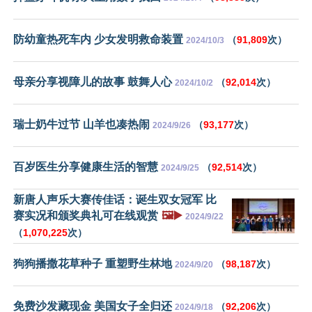
防幼童热死车内 少女发明救命装置
（
91,809
次）
2024/10/3
母亲分享视障儿的故事 鼓舞人心
（
92,014
次）
2024/10/2
瑞士奶牛过节 山羊也凑热闹
（
93,177
次）
2024/9/26
百岁医生分享健康生活的智慧
（
92,514
次）
2024/9/25
新唐人声乐大赛传佳话：诞生双女冠军 比
赛实况和颁奖典礼可在线观赏
🖼️▶️
2024/9/22
（
1,070,225
次）
狗狗播撒花草种子 重塑野生林地
（
98,187
次）
2024/9/20
免费沙发藏现金 美国女子全归还
（
92,206
次）
2024/9/18