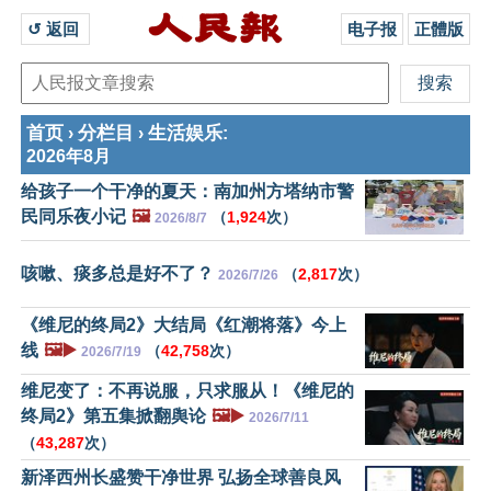
↺ 返回 
电子报
正體版
首页
分栏目
生活娱乐
›
›
:
2026年8月
给孩子一个干净的夏天：南加州方塔纳市警
民同乐夜小记
🖼️
（
1,924
次）
2026/8/7
咳嗽、痰多总是好不了？
（
2,817
次）
2026/7/26
《维尼的终局2》大结局《红潮将落》今上
线
🖼️▶️
（
42,758
次）
2026/7/19
维尼变了：不再说服，只求服从！《维尼的
终局2》第五集掀翻舆论
🖼️▶️
2026/7/11
（
43,287
次）
新泽西州长盛赞干净世界 弘扬全球善良风