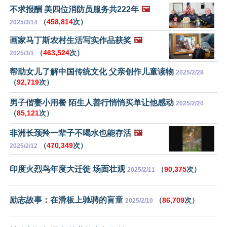
不求报酬 美四位消防员服务共222年
🖼️
（
458,814
次）
2025/3/14
画家马丁斯农村生活写实作品获奖
🖼️
（
463,524
次）
2025/3/1
帮助女儿了解中国传统文化 父亲创作儿童读物
2025/2/28
（
92,719
次）
男子偕妻小用餐 陌生人善行悄悄买单让他感动
2025/2/20
（
85,121
次）
非洲长颈羚一辈子不喝水也能存活
🖼️
（
470,349
次）
2025/2/12
印度火烈鸟年度大迁徙 场面壮观
（
90,375
次）
2025/2/11
励志故事：在滑板上驰骋的盲童
（
86,709
次）
2025/2/10