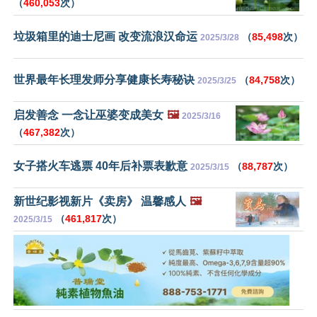
（
460,053
次）
垃圾箱里的迪士尼画 改变流浪汉命运
（
85,498
次）
2025/3/28
世界最年长理发师分享健康长寿秘诀
（
84,758
次）
2025/3/25
启发善念 一念让巫婆变成美女
🖼️
2025/3/16
（
467,382
次）
女子搭火车逃票 40年后补票表歉意
（
88,787
次）
2025/3/15
新世纪影视新片《卖房》 温馨感人
🖼️
（
461,817
次）
2025/3/15