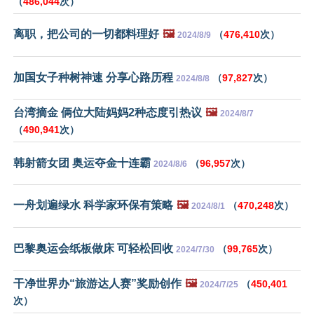
（
486,044
次）
离职，把公司的一切都料理好
🖼️
（
476,410
次）
2024/8/9
加国女子种树神速 分享心路历程
（
97,827
次）
2024/8/8
台湾摘金 俩位大陆妈妈2种态度引热议
🖼️
2024/8/7
（
490,941
次）
韩射箭女团 奥运夺金十连霸
（
96,957
次）
2024/8/6
一舟划遍绿水 科学家环保有策略
🖼️
（
470,248
次）
2024/8/1
巴黎奥运会纸板做床 可轻松回收
（
99,765
次）
2024/7/30
干净世界办“旅游达人赛”奖励创作
🖼️
（
450,401
2024/7/25
次）