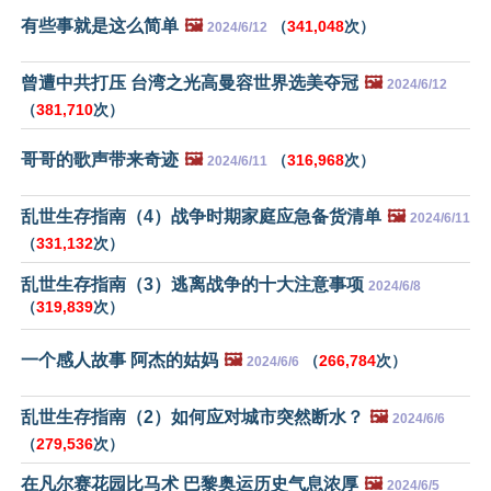
有些事就是这么简单
🖼️
（
341,048
次）
2024/6/12
曾遭中共打压 台湾之光高曼容世界选美夺冠
🖼️
2024/6/12
（
381,710
次）
哥哥的歌声带来奇迹
🖼️
（
316,968
次）
2024/6/11
乱世生存指南（4）战争时期家庭应急备货清单
🖼️
2024/6/11
（
331,132
次）
乱世生存指南（3）逃离战争的十大注意事项
2024/6/8
（
319,839
次）
一个感人故事 阿杰的姑妈
🖼️
（
266,784
次）
2024/6/6
乱世生存指南（2）如何应对城市突然断水？
🖼️
2024/6/6
（
279,536
次）
在凡尔赛花园比马术 巴黎奥运历史气息浓厚
🖼️
2024/6/5