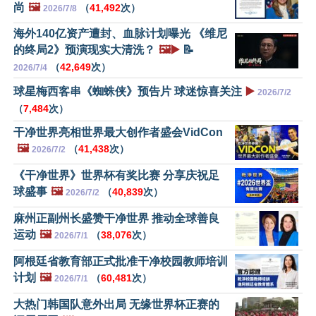
尚
🖼️
（
41,492
次）
2026/7/8
海外140亿资产遭封、血脉计划曝光 《维尼
的终局2》预演现实大清洗？
🖼️▶️
📝
（
42,649
次）
2026/7/4
球星梅西客串《蜘蛛侠》预告片 球迷惊喜关注
▶️
2026/7/2
（
7,484
次）
干净世界亮相世界最大创作者盛会VidCon
🖼️
（
41,438
次）
2026/7/2
《干净世界》世界杯有奖比赛 分享庆祝足
球盛事
🖼️
（
40,839
次）
2026/7/2
麻州正副州长盛赞干净世界 推动全球善良
运动
🖼️
（
38,076
次）
2026/7/1
阿根廷省教育部正式批准干净校园教师培训
计划
🖼️
（
60,481
次）
2026/7/1
大热门韩国队意外出局 无缘世界杯正赛的