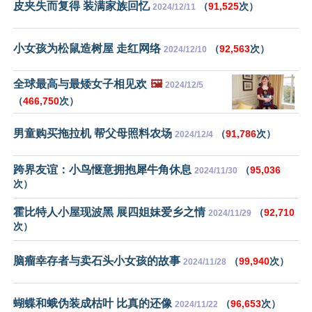
皮夹失而复得 装满家族回忆
（
91,525
次）
2024/12/11
小女孩为松鼠造树屋 走红网络
（
92,563
次）
2024/12/10
全球最高与最矮女子相见欢
🖼️
2024/12/5
（
466,750
次）
男童购买拖拉机 帮父母照料农场
（
91,786
次）
2024/12/4
跨界友谊：小鸟惬意拥抱犀牛角休息
（
95,036
2024/11/30
次）
霍比特人小屋现波黑 展四姐妹爱乡之情
（
92,710
2024/11/29
次）
脑瘤幸存者与卖石头小女孩的故事
（
99,940
次）
2024/11/28
蝴蝶和蛾伪装成枯叶 比真的还像
（
96,653
次）
2024/11/22