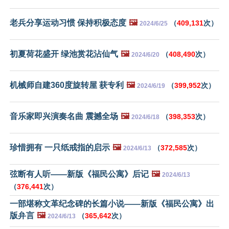
老兵分享运动习惯 保持积极态度
🖼️
（
409,131
次）
2024/6/25
初夏荷花盛开 绿池赏花沾仙气
🖼️
（
408,490
次）
2024/6/20
机械师自建360度旋转屋 获专利
🖼️
（
399,952
次）
2024/6/19
音乐家即兴演奏名曲 震撼全场
🖼️
（
398,353
次）
2024/6/18
珍惜拥有 一只纸戒指的启示
🖼️
（
372,585
次）
2024/6/13
弦断有人听——新版《福民公寓》后记
🖼️
2024/6/13
（
376,441
次）
一部堪称文革纪念碑的长篇小说——新版《福民公寓》出
版弁言
🖼️
（
365,642
次）
2024/6/13