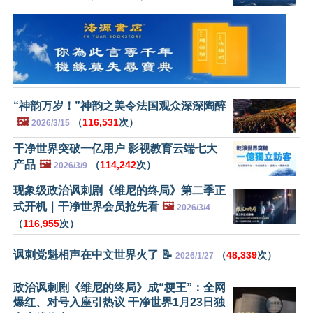
“神韵万岁！”神韵之美令法国观众深深陶醉
🖼️
（
116,531
次）
2026/3/15
干净世界突破一亿用户 影视教育云端七大
产品
🖼️
（
114,242
次）
2026/3/9
现象级政治讽刺剧《维尼的终局》第二季正
式开机｜干净世界会员抢先看
🖼️
2026/3/4
（
116,955
次）
讽刺党魁相声在中文世界火了 📝
（
48,339
次）
2026/1/27
政治讽刺剧《维尼的终局》成“梗王”：全网
爆红、对号入座引热议 干净世界1月23日独