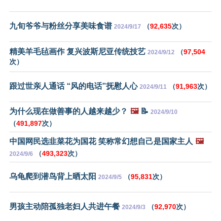
九旬爷爷与粉丝分享美味食谱
（
92,635
次）
2024/9/17
精美羊毛毡画作 复兴波斯尼亚传统技艺
（
97,504
2024/9/12
次）
跟过世亲人通话 “风的电话”抚慰人心
（
91,963
次）
2024/9/11
为什么现在做善事的人越来越少？
🖼️
📝
2024/9/10
（
491,897
次）
中国网民选韭菜花为国花 笑称常幻想自己是国家主人
🖼️
（
493,323
次）
2024/9/6
乌龟爬到潜鸟背上晒太阳
（
95,831
次）
2024/9/5
男孩主动陪孤独老妇人共进午餐
（
92,970
次）
2024/9/3