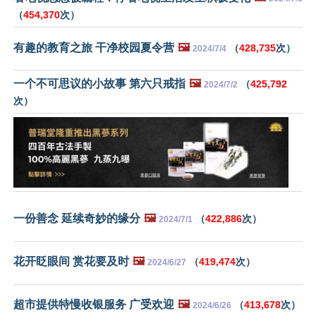
（
454,370
次）
有趣的教育之旅 干净校园夏令营
🖼️
（
428,735
次）
2024/7/4
一个不可思议的小故事 第六只戒指
🖼️
（
425,792
2024/7/2
次）
一份善念 延续奇妙的缘分
🖼️
（
422,886
次）
2024/7/1
花开眨眼间 赏花要及时
🖼️
（
419,474
次）
2024/6/27
超市提供特慢收银服务 广受欢迎
🖼️
（
413,678
次）
2024/6/26