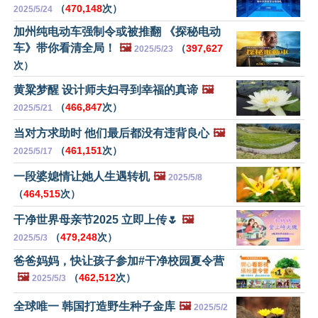
（
470,148
次）
2025/5/24
加州纯电动车强制令或被推翻 《探秘电动
车》带你看清全局！
🖼️
（
397,627
2025/5/23
次）
黄粱梦醒 设计师夫妇寻到幸福的真谛
🖼️
（
466,847
次）
2025/5/21
当对方求助时 他们最后都没有违背良心
🖼️
（
461,151
次）
2025/5/17
一段婆媳情让她人生遇转机
🖼️
2025/5/8
（
464,515
次）
干净世界母亲节2025 立即上传🌷
🖼️
（
479,248
次）
2025/5/3
爸爸妈妈，快让孩子参加#干净校园夏令营
🖼️
（
462,512
次）
2025/5/3
全球唯一 韩国打造野生种子金库
🖼️
2025/5/2