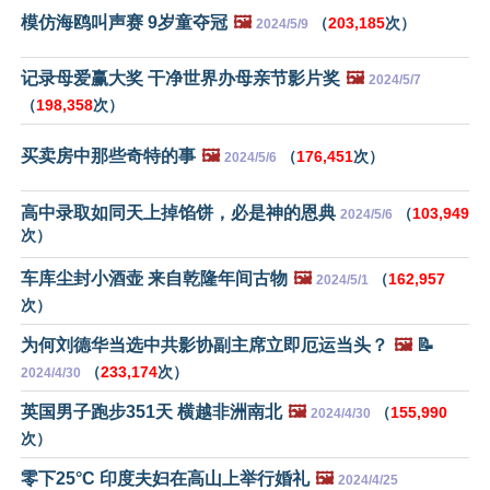
模仿海鸥叫声赛 9岁童夺冠
🖼️
（
203,185
次）
2024/5/9
记录母爱赢大奖 干净世界办母亲节影片奖
🖼️
2024/5/7
（
198,358
次）
买卖房中那些奇特的事
🖼️
（
176,451
次）
2024/5/6
高中录取如同天上掉馅饼，必是神的恩典
（
103,949
2024/5/6
次）
车库尘封小酒壶 来自乾隆年间古物
🖼️
（
162,957
2024/5/1
次）
为何刘德华当选中共影协副主席立即厄运当头？
🖼️
📝
（
233,174
次）
2024/4/30
英国男子跑步351天 横越非洲南北
🖼️
（
155,990
2024/4/30
次）
零下25°C 印度夫妇在高山上举行婚礼
🖼️
2024/4/25