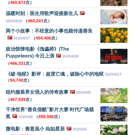
（
460,872
次）
温暖时刻：医生用歌声迎接新生儿
🖼️
（
460,201
次）
2025/4/29
两个小故事：不经意的小事也能传递善良
🖼️
（
454,406
次）
2025/4/27
政治惊悚电影《傀儡师》(The
Puppeteers) 今日上演
🖼️
2025/4/26
（
466,331
次）
《破·地狱》影评：超度亡魂，破除心中的地狱
2025/4/17
（
94,740
次）
纽约服装界女强人的传奇故事
🖼️
2025/4/9
（
467,539
次）
干净世界“善良很酷”影片大赛 时代广场颁
奖
🖼️
（
459,596
次）
2025/4/6
微电影：善意虽小 灿如星辰
🖼️
2025/4/2