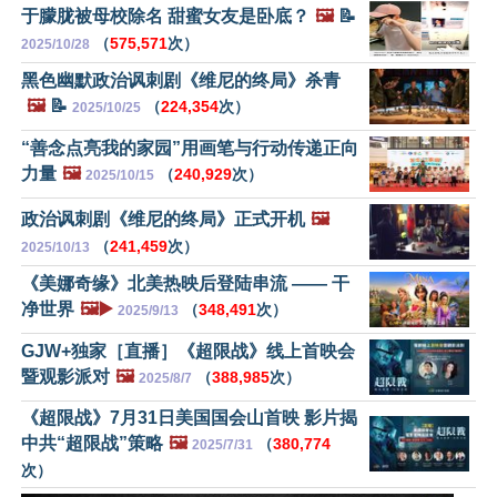
于朦胧被母校除名 甜蜜女友是卧底？
🖼️
📝
（
575,571
次）
2025/10/28
黑色幽默政治讽刺剧《维尼的终局》杀青
🖼️
📝
（
224,354
次）
2025/10/25
“善念点亮我的家园”用画笔与行动传递正向
力量
🖼️
（
240,929
次）
2025/10/15
政治讽刺剧《维尼的终局》正式开机
🖼️
（
241,459
次）
2025/10/13
《美娜奇缘》北美热映后登陆串流 —— 干
净世界
🖼️▶️
（
348,491
次）
2025/9/13
GJW+独家［直播］《超限战》线上首映会
暨观影派对
🖼️
（
388,985
次）
2025/8/7
《超限战》7月31日美国国会山首映 影片揭
中共“超限战”策略
🖼️
（
380,774
2025/7/31
次）