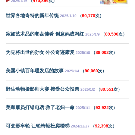
▶️
（
470,894
次）
2025/1/16
世界各地奇特的新年传统
（
90,176
次）
2025/1/10
宛如艺术品的餐盘佳肴 创意妈成网红
（
89,590
次）
2025/1/9
为见将出世的孙女 外公奇迹康复
（
88,002
次）
2025/1/8
美国小镇百年理发店的故事
（
90,060
次）
2025/1/4
野生动物摄影师大赛 接受公众投票
（
89,551
次）
2025/1/2
美军雇员打错电话 救了老妇一命
（
93,922
次）
2025/1/1
可变形车轮 让轮椅轻松爬楼梯
（
92,398
次）
2024/12/27