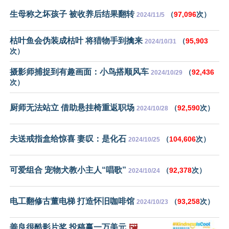
生母称之坏孩子 被收养后结果翻转
（
97,096
次）
2024/11/5
枯叶鱼会伪装成枯叶 将猎物手到擒来
（
95,903
2024/10/31
次）
摄影师捕捉到有趣画面：小鸟搭顺风车
（
92,436
2024/10/29
次）
厨师无法站立 借助悬挂椅重返职场
（
92,590
次）
2024/10/28
夫送戒指盒给惊喜 妻叹：是化石
（
104,606
次）
2024/10/25
可爱组合 宠物犬教小主人“唱歌”
（
92,378
次）
2024/10/24
电工翻修古董电梯 打造怀旧咖啡馆
（
93,258
次）
2024/10/23
善良很酷影片奖 投稿赢一万美元
🖼️