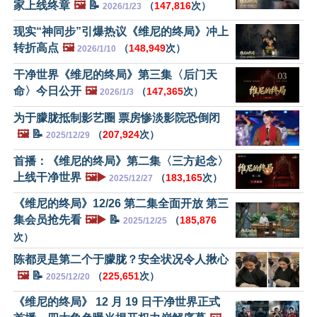
家上线终章
🖼️
📝
（
147,816
次）
2026/1/23
现实“神同步”引爆热议《维尼的终局》冲上
转折高点
🖼️
（
148,949
次）
2026/1/10
干净世界《维尼的终局》第三集〈后门天
命〉今日公开
🖼️
（
147,365
次）
2026/1/3
为于朦胧抵制影艺圈 票房惨淡影院恐倒闭
🖼️
📝
（
207,924
次）
2025/12/29
首播：《维尼的终局》第二集〈三方起念〉
上线干净世界
🖼️▶️
（
183,165
次）
2025/12/27
《维尼的终局》12/26 第二集全面开放 第三
集会员抢先看
🖼️▶️
📝
（
185,876
2025/12/25
次）
陈都灵是第二个于朦胧？安全状况令人揪心
🖼️
📝
（
225,651
次）
2025/12/20
《维尼的终局》 12 月 19 日干净世界正式