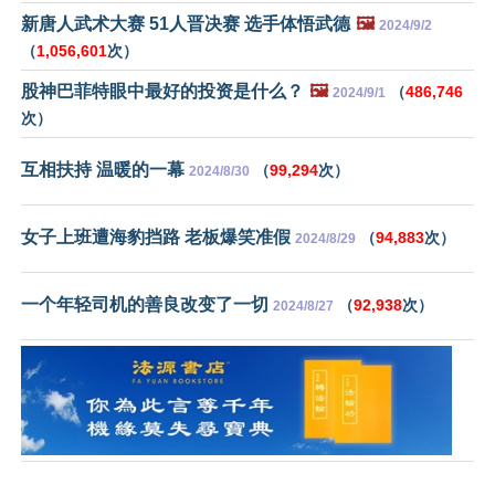
新唐人武术大赛 51人晋决赛 选手体悟武德
🖼️
2024/9/2
（
1,056,601
次）
股神巴菲特眼中最好的投资是什么？
🖼️
（
486,746
2024/9/1
次）
互相扶持 温暖的一幕
（
99,294
次）
2024/8/30
女子上班遭海豹挡路 老板爆笑准假
（
94,883
次）
2024/8/29
一个年轻司机的善良改变了一切
（
92,938
次）
2024/8/27