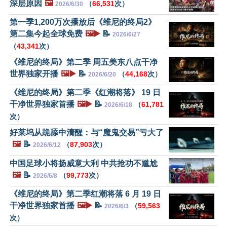
深层原因
🖼️
（
66,531
次）
2026/6/30
第一季1,200万次播放后《维尼的终局2》
第二集今起全球免费
🖼️▶️
📝
2026/6/27
（
43,341
次）
《维尼的终局》第二季 周五美东八点干净
世界独家开播
🖼️▶️
📝
（
44,168
次）
2026/6/20
《维尼的终局》第二季《红潮将落》 19 日
干净世界独家首播
🖼️▶️
📝
（
61,781
2026/6/18
次）
好莱坞从跪舔中清醒：与“魔鬼交易”亏大了
🖼️
📝
（
87,903
次）
2026/6/12
中国足球小将扬威意大利 中共抢功不尴尬
🖼️
📝
（
99,773
次）
2026/6/8
《维尼的终局》第二季红潮将落 6 月 19 日
干净世界独家首播
🖼️▶️
📝
（
59,563
2026/6/3
次）