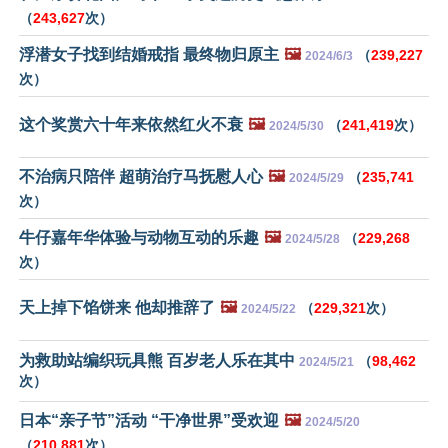
（
243,627
次）
浮潜女子找到结婚戒指 最终物归原主
🖼️
（
239,227
2024/6/3
次）
这个奖赏六十年来依然红火不衰
🖼️
（
241,419
次）
2024/5/30
不治病只陪伴 超萌治疗马抚慰人心
🖼️
（
235,741
2024/5/29
次）
牛仔嘉年华体验与动物互动的乐趣
🖼️
（
229,268
2024/5/28
次）
天上掉下馅饼来 他却推辞了
🖼️
（
229,321
次）
2024/5/22
为救助站编织玩具熊 百岁老人乐在其中
（
98,462
2024/5/21
次）
日本“亲子节”活动 “干净世界”受欢迎
🖼️
2024/5/20
（
210,881
次）