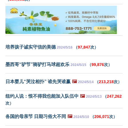
培养孩子诚实守信的美德
（
97,847
次）
2024/5/16
墨西哥“驴节”骑驴打马球超欢乐
（
99,876
次）
2024/5/15
日本婴儿“哭泣相扑” 谁先哭谁赢
🖼️
（
213,218
次）
2024/5/14
纽约人说：恨不得我也能加入队伍中
🖼️
（
247,262
2024/5/13
次）
各国的母亲节 日期习俗大不同
🖼️
（
206,071
次）
2024/5/10