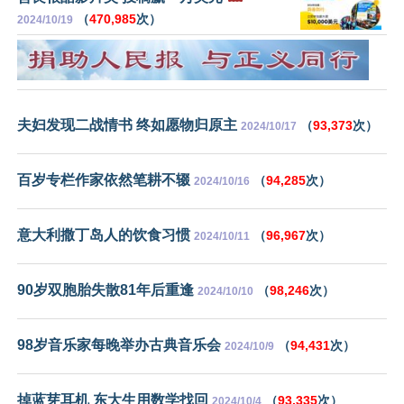
（
470,985
次）
2024/10/19
夫妇发现二战情书 终如愿物归原主
（
93,373
次）
2024/10/17
百岁专栏作家依然笔耕不辍
（
94,285
次）
2024/10/16
意大利撒丁岛人的饮食习惯
（
96,967
次）
2024/10/11
90岁双胞胎失散81年后重逢
（
98,246
次）
2024/10/10
98岁音乐家每晚举办古典音乐会
（
94,431
次）
2024/10/9
掉蓝芽耳机 东大生用数学找回
（
93,335
次）
2024/10/4