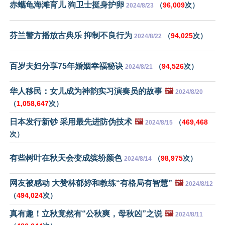
赤蠵龟海滩育儿 狗卫士挺身护卵
（
96,009
次）
2024/8/23
芬兰警方播放古典乐 抑制不良行为
（
94,025
次）
2024/8/22
百岁夫妇分享75年婚姻幸福秘诀
（
94,526
次）
2024/8/21
华人移民：女儿成为神韵实习演奏员的故事
🖼️
2024/8/20
（
1,058,647
次）
日本发行新钞 采用最先进防伪技术
🖼️
（
469,468
2024/8/15
次）
有些树叶在秋天会变成缤纷颜色
（
98,975
次）
2024/8/14
网友被感动 大赞林郁婷和教练“有格局有智慧”
🖼️
2024/8/12
（
494,024
次）
真有趣！立秋竟然有“公秋爽，母秋凶”之说
🖼️
2024/8/11