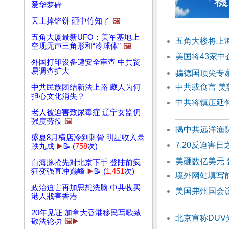
爱华梦碎
天上掉馅饼 砸中竹知了
🖼️
五角大厦最新UFO：美军基地上
五角大楼将上
空现无声三角形和“冷球体”
🖼️
美国将43家中
外国打印设备遭安全审查 中共贸
易调查扩大
骗德国顶尖专家
中共或食言 
中共民族团结新法上路 藏人为何
担心文化消失？
中共将镇压延
老人被迫害致尿毒症 辽宁女监仍
强度劳役
🖼️
揭中共远洋渔
盛夏8月横店冷到刺骨 明星收入暴
7.20反迫害
跌九成
▶️
📝 (
758
次)
美砸数亿美元
白海豚抢先对北京下手 登陆前疯
狂变强直冲巅峰
▶️
📝 (
1,451
次)
境外网站填写
政治迫害再加思想洗脑 中共收买
美国弗州国会
港人戕害香港
20年见证 加拿大香港移民写歌致
北京宣称DU
敬法轮功
🖼️▶️