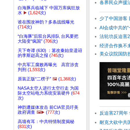
各界民众声援
白海豚兵临城下 中国万库疯狂放
水
▶️
(
1,624
次)
少了中国游客
谁在围攻神韵？多条战线曝光
(
714
次)
AI会成中共的
法轮功反迫害2
“白海豚”后双台风排队 台风要把
大陆变“疯国” (
706
次)
经济合作换不
天下奇谭 (630) ：篡改秦始皇遗诏
美众议院国防
的李斯赵高之报 (
745
次)
中共军工腐败再曝光 高官涉贪
判刑 (
1,593
次)
原装正版“二楞子”
🖼️
(
1,368
次)
NASA太空人进行太空行走 为国
际太空站电力系统安装硬件 (
674
次)
神韵遭媒体攻击 前CIA官员吁美
政府调查
🖼️▶️
(
777
次)
反迫害27周年
高墙有耳：中共特情制度揭秘
耐克大砍中共
(
831
次)