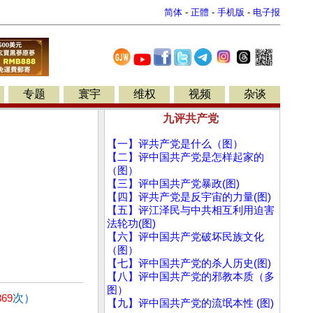
简体
-
正體
-
手机版
-
电子报
专题
寰宇
维权
视频
杂谈
九评共产党
【一】评共产党是什么（图）
【二】评中国共产党是怎样起家的
（图）
【三】评中国共产党暴政(图)
【四】评共产党是反宇宙的力量(图)
【五】评江泽民与中共相互利用迫害
法轮功(图)
【六】评中国共产党破坏民族文化
（图）
【七】评中国共产党的杀人历史(图)
【八】评中国共产党的邪教本质（多
图）
369
次）
【九】评中国共产党的流氓本性 (图)