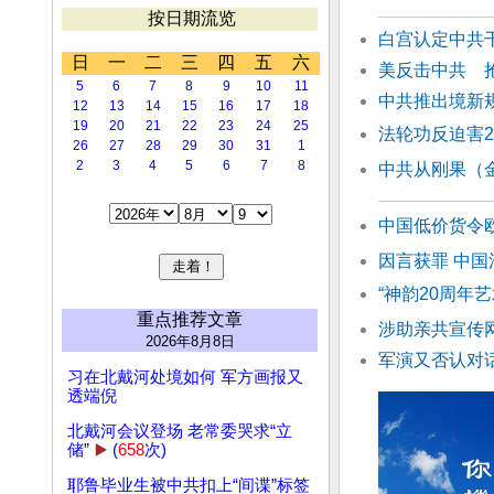
按日期流览
白宫认定中共干
日
一
二
三
四
五
六
美反击中共 
5
6
7
8
9
10
11
中共推出境新
12
13
14
15
16
17
18
19
20
21
22
23
24
25
法轮功反迫害
26
27
28
29
30
31
1
2
3
4
5
6
7
8
中共从刚果（
中国低价货令
因言获罪 中
“神韵20周年
重点推荐文章
涉助亲共宣传
2026年8月8日
军演又否认对
习在北戴河处境如何 军方画报又
透端倪
北戴河会议登场 老常委哭求“立
储”
▶️
(
658
次)
耶鲁毕业生被中共扣上“间谍”标签