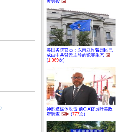
度劳役
🖼️
美国务院官员：东南亚诈骗园区已
成由中共背景主导的犯罪生态
🖼️
(
1,369
次)
）
神韵遭媒体攻击 前CIA官员吁美政
府调查
🖼️▶️
(
777
次)