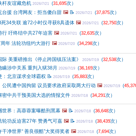
铁杆友谊藏危机
(
31,695
次）
2026/7/21
无台援 台湾网友：拒当傻白甜
🖼️
📝
(
37,875
次）
2026/7/21
8死34失联 逾72小时仅寻获8具遗体
🖼️
(
32,750
次）
2026/7/21
行 吁终结中共27年迫害
🖼️
(
32,635
次）
2026/7/21
害27周年 法轮功纽约大游行
🖼️
(
34,298
次）
2026/7/20
国际 美重磅推出《停止跨国镇压法案》
(
32,538
次）
2026/7/19
瞒涉中关系 重判入狱38月
(
36,169
次）
2026/7/19
使：北京谋求全球霸权
📝
(
35,883
次）
2026/7/19
！公民遭中国拘留 议员要求政府采取两大行动
🖼️
(
45,37
2026/7/19
解密中共干预美国大选的情报文件
(
34,291
次）
2026/7/18
撼世界：高蓉蓉案曝酷刑黑幕
🖼️
📝
(
36,648
次）
2026/7/18
轮功反迫害27年 赞勇气可嘉
🖼️
📝
(
38,439
次）
2026/7/18
干净世界“ 善良很酷”大奖得奖者
🖼️
(
7,694
次）
2026/7/18