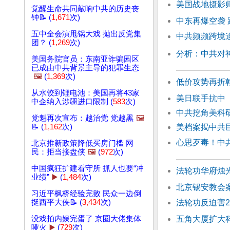
美国战地摄影
觉醒生命共同敲响中共的历史丧
钟📝 (
1,671
次)
中东再爆空袭
五中全会演甩锅大戏 抛出反党集
中共频频跨境
团？ (
1,269
次)
分析：中共对
美国务院官员：东南亚诈骗园区
已成由中共背景主导的犯罪生态
🖼️
(
1,369
次)
低价攻势再折
从水饺到锂电池：美国再将43家
美日联手抗中
中企纳入涉疆进口限制 (
583
次)
中共挖角美科
党魁再次宣布：越治党 党越黑
🖼️
美档案揭中共
📝 (
1,162
次)
心思歹毒！中
北京推新政策降低买房门槛 网
民：拒当接盘侠
🖼️
(
972
次)
中国疯狂扩建看守所 抓人也要“冲
法轮功华府烛
业绩”
▶️
(
1,484
次)
北京锡安教会
习近平枫桥经验完败 民众一边倒
法轮功反迫害2
挺西平大侠📝 (
3,434
次)
五角大厦扩大
没戏拍内娱完蛋了 京圈大佬集体
哑火
▶️
(
729
次)