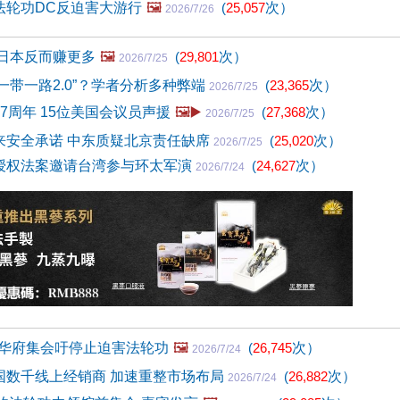
法轮功DC反迫害大游行
🖼️
(
25,057
次）
2026/7/26
 日本反而赚更多
🖼️
(
29,801
次）
2026/7/25
“一带一路2.0”？学者分析多种弊端
(
23,365
次）
2026/7/25
7周年 15位美国会议员声援
🖼️▶️
(
27,368
次）
2026/7/25
来安全承诺 中东质疑北京责任缺席
(
25,020
次）
2026/7/25
授权法案邀请台湾参与环太军演
(
24,627
次）
2026/7/24
 华府集会吁停止迫害法轮功
🖼️
(
26,745
次）
2026/7/24
国数千线上经销商 加速重整市场布局
(
26,882
次）
2026/7/24