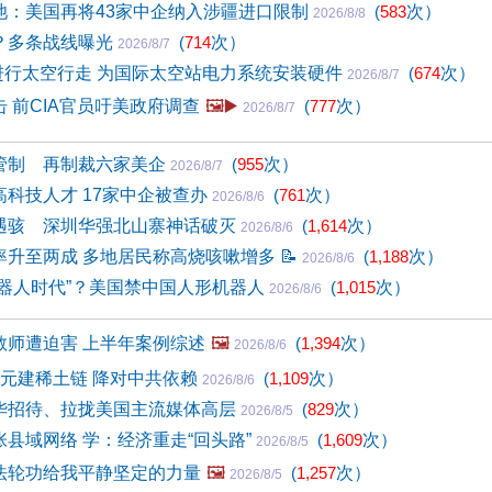
池：美国再将43家中企纳入涉疆进口限制
(
583
次）
2026/8/8
？多条战线曝光
(
714
次）
2026/8/7
人进行太空行走 为国际太空站电力系统安装硬件
(
674
次）
2026/8/7
 前CIA官员吁美政府调查
🖼️▶️
(
777
次）
2026/8/7
管制 再制裁六家美企
(
955
次）
2026/8/7
科技人才 17家中企被查办
(
761
次）
2026/8/6
遇骇 深圳华强北山寨神话破灭
(
1,614
次）
2026/8/6
率升至两成 多地居民称高烧咳嗽增多
📝
(
1,188
次）
2026/8/6
机器人时代”？美国禁中国人形机器人
(
1,015
次）
2026/8/6
教师遭迫害 上半年案例综述
🖼️
(
1,394
次）
2026/8/6
美元建稀土链 降对中共依赖
(
1,109
次）
2026/8/6
华招待、拉拢美国主流媒体高层
(
829
次）
2026/8/5
县域网络 学：经济重走“回头路”
(
1,609
次）
2026/8/5
法轮功给我平静坚定的力量
🖼️
(
1,257
次）
2026/8/5