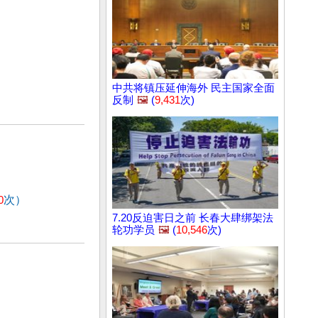
中共将镇压延伸海外 民主国家全面
反制
🖼️
(
9,431
次)
0
次）
7.20反迫害日之前 长春大肆绑架法
轮功学员
🖼️
(
10,546
次)