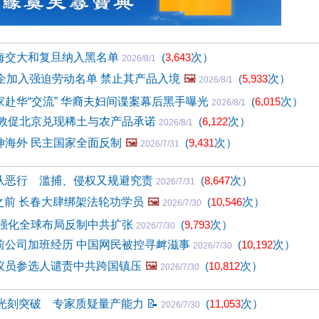
海交大和复旦纳入黑名单
(
3,643
次）
2026/8/1
企加入强迫劳动名单 禁止其产品入境
🖼️
(
5,933
次）
2026/8/1
赴华“交流” 华裔夫妇间谍案幕后黑手曝光
(
6,015
次）
2026/8/1
美敦促北京兑现稀土与农产品承诺
(
6,122
次）
2026/8/1
伸海外 民主国家全面反制
🖼️
(
9,431
次）
2026/7/31
队恶行 滥捕、侵权又规避究责
(
8,647
次）
2026/7/31
日之前 长春大肆绑架法轮功学员
🖼️
(
10,546
次）
2026/7/30
 强化全球布局反制中共扩张
(
9,793
次）
2026/7/30
前公司加班经历 中国网民被控寻衅滋事
(
10,192
次）
2026/7/30
议员参选人谴责中共跨国镇压
🖼️
(
10,812
次）
2026/7/30
V光刻突破 专家质疑量产能力
📝
(
11,053
次）
2026/7/30