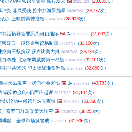
 纽约法轮功中领馆前集会 嘉宾发言
🖼️
(
29,085
次）
2026/7/23
爆冲突 菲兵受伤 控中共海警施暴
(
29,777
次）
2026/7/23
海战》上映前再传撤档
(
28,929
次）
2026/7/23
中共活摘器官罪恶为何仍继续
🖼️
📝
(
31,083
次）
2026/7/23
I窃密疑云 拟祭金融贸易制裁
(
31,150
次）
2026/7/23
冲突向王毅抗议 获卢比奥力挺
(
29,784
次）
2026/7/23
湾办事处 北京布局威胁第一岛链
(
32,101
次）
2026/7/22
拟中共99式 印太陆战准备升温
(
32,868
次）
2026/7/22
昏迷两天后发声：我们不会害怕
🖼️
📝
(
43,783
次）
2026/7/22
后 锡安教会8人仍面临起诉
(
31,107
次）
2026/7/22
纽约法轮功中领馆前烛光夜悼
🖼️
(
33,360
次）
2026/7/22
理 索罗门群岛政策大转弯
🖼️
(
38,259
次）
2026/7/22
调崛起 全球市场掀警戒
(
31,906
次）
2026/7/21