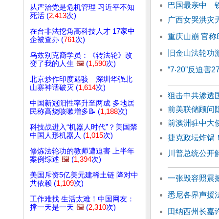
巴国最亲中 
从严治党是危机管理 习近平不知
死活 (
2,413
次)
广西女哭洪灾
在台非法挖角高科技人才 17家中
重庆山崩 官称
企被查办 (
761
次)
旧金山法轮功游
乌兹别克裔学员：《转法轮》改
变了我的人生
🖼️
(
1,590
次)
“7‧20”反迫
北京炒作印度遇骇 深圳华强北
山寨神话破灭 (
1,614
次)
狙击中共渗透
中国新冠阳性率升至两成 多地居
前美联储顾问隐
民称高烧咳嗽增多📝 (
1,188
次)
前澳洲驻中大
科技战进入“机器人时代”？美国禁
中国人形机器人 (
1,015
次)
捷克政坛炸锅
修炼法轮功的教师遭迫害 上半年
川普总统公开
案例综述
🖼️
(
1,394
次)
美国斥资5亿美元建稀土链 降对中
一张毁容照震
共依赖 (
1,109
次)
悉尼各界声援法
工作难找 生活太难！中国网友：
撑一天是一天
🖼️
(
2,310
次)
田纳西州长嘉许