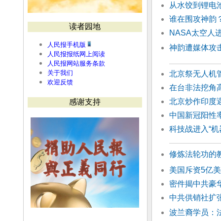
从水饺到锂电
谁在围攻神韵
读者园地
NASA太空
人民报手机版
神韵遭媒体攻击
人民报报纸网上阅读
人民报网站服务条款
关于我们
北京祭无人机
欢迎反馈
在台非法挖角高
北京炒作印度
感谢支持
中国新冠阳性
科技战进入“
修炼法轮功的
美国斥资5亿
密件揭中共豪
中共供销社扩张
波兰裔学员：