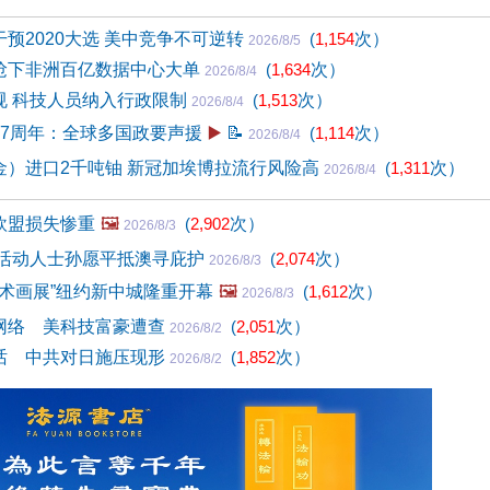
预2020大选 美中竞争不可逆转
(
1,154
次）
2026/8/5
抢下非洲百亿数据中心大单
(
1,634
次）
2026/8/4
规 科技人员纳入行政限制
(
1,513
次）
2026/8/4
27周年：全球多国政要声援
▶️
📝
(
1,114
次）
2026/8/4
金）进口2千吨铀 新冠加埃博拉流行风险高
(
1,311
次）
2026/8/4
欧盟损失惨重
🖼️
(
2,902
次）
2026/8/3
国活动人士孙愿平抵澳寻庇护
(
2,074
次）
2026/8/3
艺术画展”纽约新中城隆重开幕
🖼️
(
1,612
次）
2026/8/3
网络 美科技富豪遭查
(
2,051
次）
2026/8/2
话 中共对日施压现形
(
1,852
次）
2026/8/2