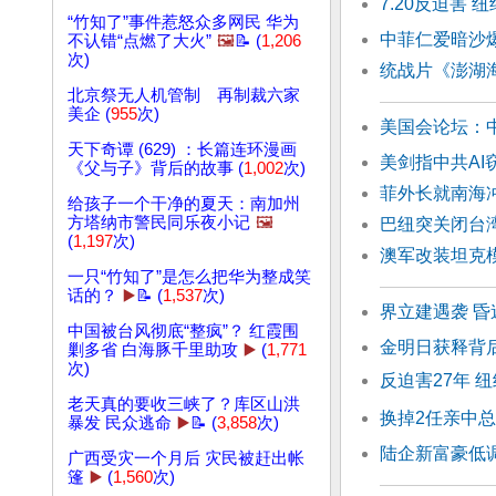
7.20反迫害
“竹知了”事件惹怒众多网民 华为
中菲仁爱暗沙
不认错“点燃了大火”
🖼️
📝 (
1,206
次)
统战片《澎湖
北京祭无人机管制 再制裁六家
美企 (
955
次)
美国会论坛：
天下奇谭 (629) ：长篇连环漫画
美剑指中共A
《父与子》背后的故事 (
1,002
次)
菲外长就南海
给孩子一个干净的夏天：南加州
方塔纳市警民同乐夜小记
🖼️
巴纽突关闭台
(
1,197
次)
澳军改装坦克模
一只“竹知了”是怎么把华为整成笑
话的？
▶️
📝 (
1,537
次)
界立建遇袭 
中国被台风彻底“整疯”？ 红霞围
金明日获释背
剿多省 白海豚千里助攻
▶️
(
1,771
次)
反迫害27年 
老天真的要收三峡了？库区山洪
换掉2任亲中总
暴发 民众逃命
▶️
📝 (
3,858
次)
陆企新富豪低
广西受灾一个月后 灾民被赶出帐
篷
▶️
(
1,560
次)