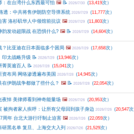
师：在台湾什么东西最可怕
🖼️
📝
(
13,419
次）
2026/7/30
 路透：中共将售伊朗防空导弹系统
(
11,777
次）
2026/7/29
迫害 洛杉矶华人中领馆前抗议
🖼️
(
11,803
次）
2026/7/29
神韵发动超限战 在恐惧什么?
🖼️
📝
(
14,604
次）
2026/7/29
戟？比亚迪在日本面临多个困局
🖼️
(
17,658
次）
2026/7/29
 印太战略升级
📝
(
13,946
次）
2026/7/29
研菁英逾百人
📝
(
15,041
次）
2026/7/28
巨资布局 网络渗透遍布美国
(
14,945
次）
2026/7/28
共在伊朗战争都做了些什么？
🖼️
📝
(
22,054
次）
2026/7/28
光夜悼 美律师看到神奇能量场
🖼️
(
20,953
次）
2026/7/26
案 被拘者家人疾呼：让所有父母回到孩子身边
(
20,547
次
2026/7/26
7周年 台北大游行吁制止迫害
🖼️
(
22,059
次）
2026/7/26
科研黑名单 复旦、上海交大入列
(
21,529
次）
2026/7/26