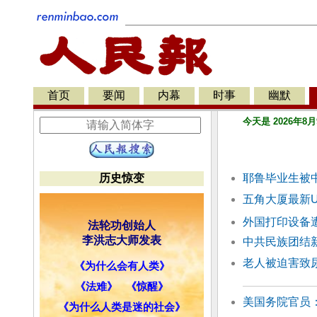
首页
要闻
内幕
时事
幽默
今天是 2026年8月
历史惊变
耶鲁毕业生被中
五角大厦最新U
外国打印设备
法轮功创始人
李洪志大师发表
中共民族团结
老人被迫害致
《为什么会有人类》
《法难》
《惊醒》
美国务院官员
《为什么人类是迷的社会》