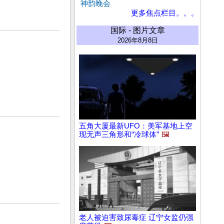
神韵晚会
更多焦点栏目。。。
国际 - 图片文章
2026年8月8日
五角大厦最新UFO：美军基地上空
现无声三角形和“冷球体”
🖼️
老人被迫害致尿毒症 辽宁女监仍强