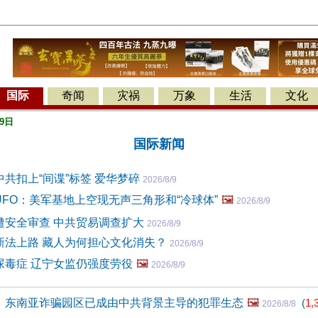
国际
奇闻
灾祸
万象
生活
文化
9日
国际新闻
共扣上“间谍”标签 爱华梦碎
2026/8/9
FO：美军基地上空现无声三角形和“冷球体”
🖼️
2026/8/9
遭安全审查 中共贸易调查扩大
2026/8/9
新法上路 藏人为何担心文化消失？
2026/8/9
尿毒症 辽宁女监仍强度劳役
🖼️
2026/8/9
：东南亚诈骗园区已成由中共背景主导的犯罪生态
🖼️
(
1,
2026/8/8