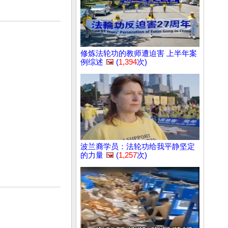
修炼法轮功的教师遭迫害 上半年案
例综述
🖼️
(
1,394
次)
波兰裔学员：法轮功给我平静坚定
的力量
🖼️
(
1,257
次)