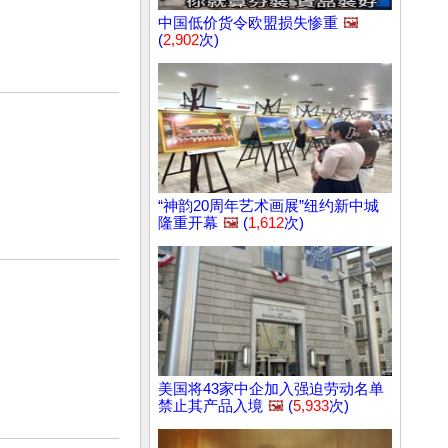
中国低价货令欧盟损失惨重
🖼️
(
2,902
次)
“神韵20周年艺术画展”纽约新中城
隆重开幕
🖼️
(
1,612
次)
美国将43家中企加入强迫劳动名单
禁止其产品入境
🖼️
(
5,933
次)