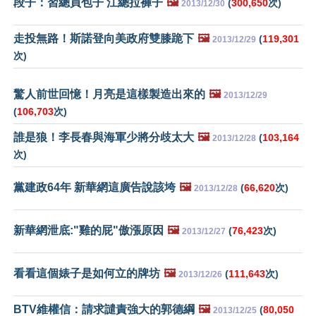
段子：習總買包子 江總拉褲子
🖼️
(
300,650
次)
2013/12/30
走投無路！斯諾登向美政府雙膝跪下
🖼️
(
119,301
2013/12/29
次)
驚人前世回憶！月亮是這樣製造出來的
🖼️
2013/12/29
(
106,703
次)
誰是狼！李長春與海軍少將分歧太大
🖼️
(
103,164
2013/12/28
次)
黨建政64年 新華網這廣告說該垮
🖼️
(
66,620
次)
2013/12/28
新華網泄底:"雞的屁"傲漲原因
🖼️
(
76,423
次)
2013/12/27
看看這個婊子是如何立的牌坊
🖼️
(
111,643
次)
2013/12/26
BTV維權信：請求譴責強大的郭德綱
🖼️
(
80,050
2013/12/25