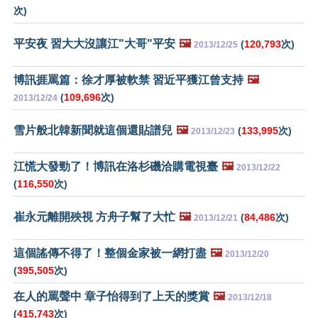
次)
平安夜 習大大沒讓江"大哥"平安
🖼️
(
120,793
次)
2013/12/25
博訊捱罵篇：徐才厚被軟禁 習近平獲江曾支持
🖼️
(
109,696
次)
2013/12/24
雪片般北韓新聞就這個還貼譜兒
🖼️
(
133,995
次)
2013/12/23
江慌大發勁了！博訊在洛杉磯洽購電視臺
🖼️
2013/12/22
(
116,550
次)
崔永元離開殃視 方舟子幫了大忙
🖼️
(
84,486
次)
2013/12/21
這個謠傳不得了！整個金家被一網打盡
🖼️
2013/12/20
(
395,505
次)
在人的罵聲中 章子怡得到了上天的獎賞
🖼️
2013/12/18
(
415,743
次)