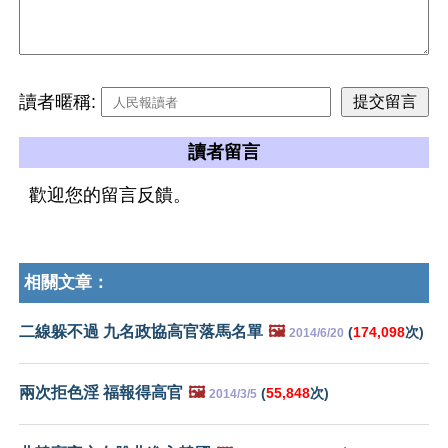
讀者暱稱:
讀者留言
歡迎您的留言反饋。
相關文章：
二線躲不過 九名政協高官落馬名單
🖼️
(
174,098
次)
2014/6/20
兩次拒色淫 福報得高官
🖼️
(
55,848
次)
2014/3/5