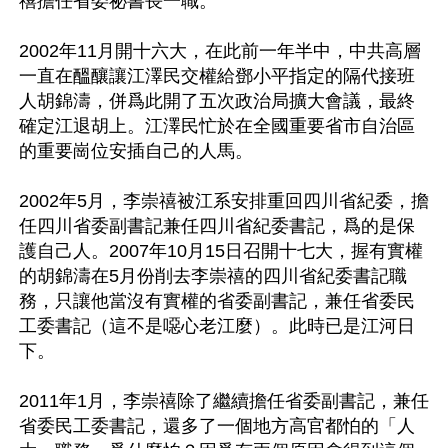
禧擔任省委祕書長一職。

2002年11月開十六大，在此前一年半中，中共高層
一直在醞釀讓江澤民交權給鄧小平指定的隔代接班
人胡錦濤，併爲此開了五次政治局擴大會議，最終
確定江退胡上。江澤民忙於在全國重要省市自治區
的重要崗位安插自己的人馬。

2002年5月，李崇禧被江系安排重回四川省紀委，擔
任四川省委副書記兼任四川省紀委書記，爲的是保
護自己人。2007年10月15日召開十七大，握有實權
的胡錦濤在5月份削去李崇禧的四川省紀委書記職
務，只讓他當沒有實權的省委副書記，兼任省委民
工委書記（這不是噁心老江麼）。此時已是江河日
下。

2011年1月，李崇禧除了繼續擔任省委副書記，兼任
省委民工委書記，還多了一個地方高官都怕的「人