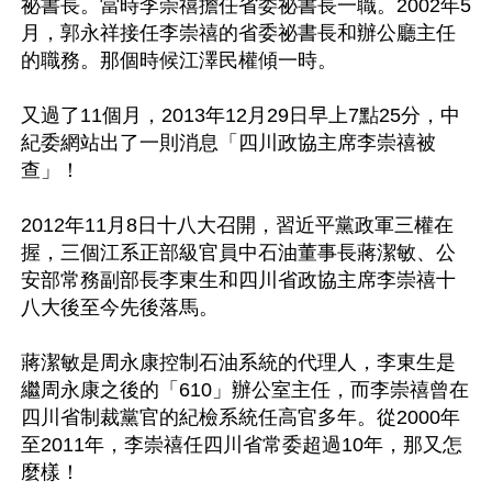
祕書長。當時李崇禧擔任省委祕書長一職。2002年5
月，郭永祥接任李崇禧的省委祕書長和辦公廳主任
的職務。那個時候江澤民權傾一時。

又過了11個月，2013年12月29日早上7點25分，中
紀委網站出了一則消息「四川政協主席李崇禧被
查」！ 

2012年11月8日十八大召開，習近平黨政軍三權在
握，三個江系正部級官員中石油董事長蔣潔敏、公
安部常務副部長李東生和四川省政協主席李崇禧十
八大後至今先後落馬。

蔣潔敏是周永康控制石油系統的代理人，李東生是
繼周永康之後的「610」辦公室主任，而李崇禧曾在
四川省制裁黨官的紀檢系統任高官多年。從2000年
至2011年，李崇禧任四川省常委超過10年，那又怎
麼樣！
