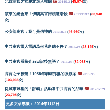
北韓高官之女脫北進入韓國
🖼️
(
45,974
次)
2014/1/2
該來的總會來！伊朗高官街頭遭暗殺
🖼️
(
83,948
2013/11/12
次)
公安部高官：我可是信神的
(
46,960
次)
2013/3/23
中共高官雷人雷語爲何荒唐總不停？
(
28,145
次)
2013/3/6
中共高官看蔣介石日記後無語了
(
82,063
次)
2013/3/3
高官之子被斃！1986年胡耀邦批的強姦案
🖼️
2013/2/5
(
103,938
次)
從城市雕塑的「評醜」活動看中共高官的品味
🖼️
2012/12/29
(
23,795
次)
更多文章導讀：
2014年1月2日