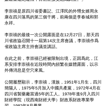
李崇禧是原四川省委書記、江澤民的外甥女婿周永
康在四川落馬的第三個干將，前兩個是李春城和郭
永祥。

李崇禧的最後一次公開露面是在12月27日，那天四
川省政協召開十一屆第14次主席會議，李崇禧作爲
省政協主席主持會議並講話。 

在此之前，李崇禧已經被限制出境，正因爲此，江
系安排李崇禧在近段時間內頻繁在媒體露面，以示
外傳消息是空穴來風。

公開履歷顯示，李崇禧，漢族，1951年1月生，四川
簡陽人，1975年5月加入中國共產黨，1972年4月在
四川省製藥廠當過5年的工人。1978年進9月入四川
財經學院（現西南財經大學）財政系財政專業學
習，1982年8月畢業。 
