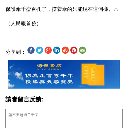
保護傘千瘡百孔了，撐着傘的只能現在這個樣。△

分享到：
讀者留言反饋: