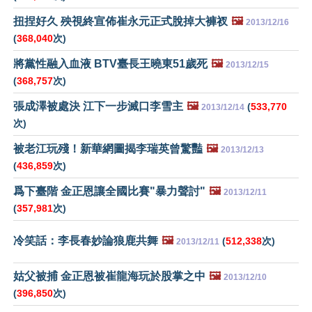
扭捏好久 殃視終宣佈崔永元正式脫掉大褲衩
🖼️
2013/12/16
(
368,040
次)
將黨性融入血液 BTV臺長王曉東51歲死
🖼️
2013/12/15
(
368,757
次)
張成澤被處決 江下一步滅口李雪主
🖼️
(
533,770
2013/12/14
次)
被老江玩殘！新華網圖揭李瑞英曾驚豔
🖼️
2013/12/13
(
436,859
次)
爲下臺階 金正恩讓全國比賽"暴力聲討"
🖼️
2013/12/11
(
357,981
次)
冷笑話：李長春妙論狼鹿共舞
🖼️
(
512,338
次)
2013/12/11
姑父被捕 金正恩被崔龍海玩於股掌之中
🖼️
2013/12/10
(
396,850
次)