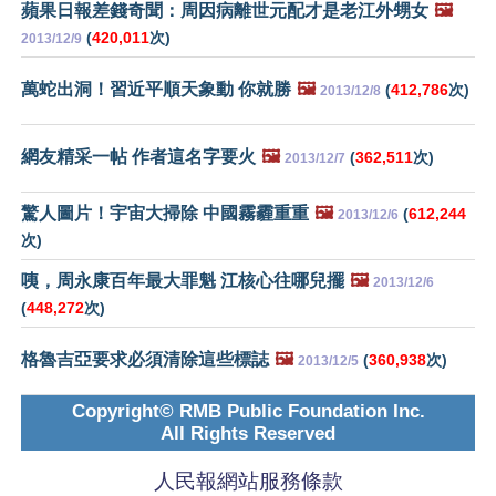
蘋果日報差錢奇聞：周因病離世元配才是老江外甥女
🖼️
(
420,011
次)
2013/12/9
萬蛇出洞！習近平順天象動 你就勝
🖼️
(
412,786
次)
2013/12/8
網友精采一帖 作者這名字要火
🖼️
(
362,511
次)
2013/12/7
驚人圖片！宇宙大掃除 中國霧霾重重
🖼️
(
612,244
2013/12/6
次)
咦，周永康百年最大罪魁 江核心往哪兒擺
🖼️
2013/12/6
(
448,272
次)
格魯吉亞要求必須清除這些標誌
🖼️
(
360,938
次)
2013/12/5
Copyright© RMB Public Foundation Inc.
All Rights Reserved
人民報網站服務條款