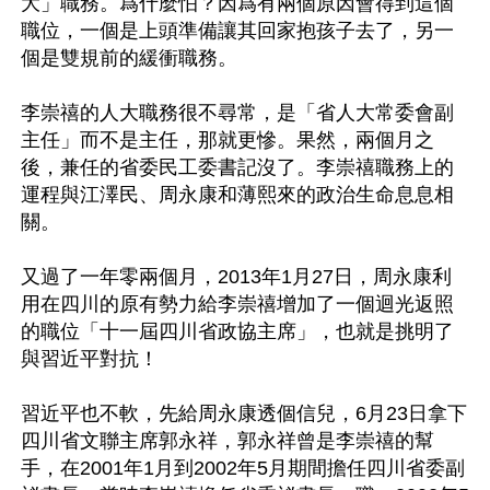
大」職務。爲什麼怕？因爲有兩個原因會得到這個
職位，一個是上頭準備讓其回家抱孩子去了，另一
個是雙規前的緩衝職務。

李崇禧的人大職務很不尋常，是「省人大常委會副
主任」而不是主任，那就更慘。果然，兩個月之
後，兼任的省委民工委書記沒了。李崇禧職務上的
運程與江澤民、周永康和薄熙來的政治生命息息相
關。

又過了一年零兩個月，2013年1月27日，周永康利
用在四川的原有勢力給李崇禧增加了一個迴光返照
的職位「十一屆四川省政協主席」，也就是挑明了
與習近平對抗！

習近平也不軟，先給周永康透個信兒，6月23日拿下
四川省文聯主席郭永祥，郭永祥曾是李崇禧的幫
手，在2001年1月到2002年5月期間擔任四川省委副