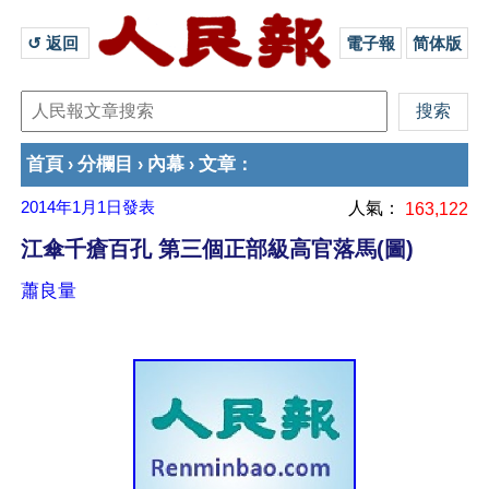
↺ 返回 
電子報
简体版
首頁
分欄目
內幕
文章
›
›
›
：
2014年1月1日
發表
人氣：
163,122
江傘千瘡百孔 第三個正部級高官落馬(圖)
蕭良量