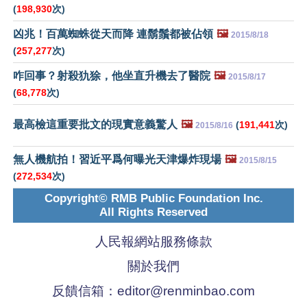
(
198,930
次)
凶兆！百萬蜘蛛從天而降 連鬍鬚都被佔領
🖼️
2015/8/18
(
257,277
次)
咋回事？射殺犰狳，他坐直升機去了醫院
🖼️
2015/8/17
(
68,778
次)
最高檢這重要批文的現實意義驚人
🖼️
(
191,441
次)
2015/8/16
無人機航拍！習近平爲何曝光天津爆炸現場
🖼️
2015/8/15
(
272,534
次)
Copyright© RMB Public Foundation Inc.
All Rights Reserved
人民報網站服務條款
關於我們
反饋信箱：
editor@renminbao.com