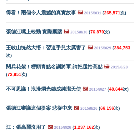
得看！兩個令人震撼的真實故事
🖼️
(
265,571
次)
2015/8/31
張德江嘴上較勁 實際囊踹
🖼️
(
76,870
次)
2015/8/30
王岐山恍然大悟：習這手兒太厲害了
🖼️
(
384,753
2015/8/29
次)
閱兵花絮！楞頭青點名訓將軍:請把腿抬高點
🖼️
2015/8/28
(
72,851
次)
不可思議！浪漫燭光鑄成純潔天使
🖼️
(
48,644
次)
2015/8/27
張德江審議這個提案 悲從中來
🖼️
(
66,196
次)
2015/8/26
江：張高麗沒用了
🖼️
(
1,237,162
次)
2015/8/26