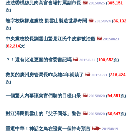
政法委橫絲兒肉高官會場打罵副市長
🖼️
(
305,151
2015/8/25
次)
蛙字校牌挪進黨校 劉雲山製造世界奇聞
🖼️
(
86,132
2015/8/24
次)
中央黨校校長劉雲山驚見江氏牛皮癬被治癒
🖼️
2015/8/23
(
82,214
次)
？！還有比這更蠢的省委書記嗎
🖼️
(
100,652
次)
2015/8/22
救災的廣州房管局長咋英雄4年就栽了
🖼️
(
318,424
2015/8/21
次)
一個驚人內幕讓貪官們聽的目瞪口呆
🖼️
(
94,851
次)
2015/8/20
對江澤民劉雲山的「父子同落」警告
🖼️
(
66,647
次)
2015/8/20
重返中華！神話之鳥在證實一個神奇預言
🖼️▶️
2015/8/19