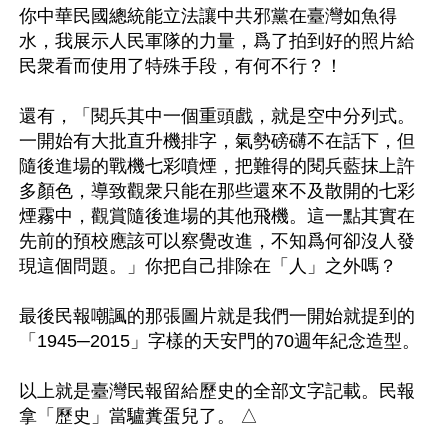
你中華民國總統能立法讓中共邪黨在臺灣如魚得
水，我展示人民軍隊的力量，爲了拍到好的照片給
民衆看而使用了特殊手段，有何不行？！

還有，「閱兵其中一個重頭戲，就是空中分列式。
一開始有大批直升機排字，氣勢磅礴不在話下，但
隨後進場的戰機七彩噴煙，把難得的閱兵藍抹上許
多顏色，導致觀衆只能在那些還來不及散開的七彩
煙霧中，觀賞隨後進場的其他飛機。這一點其實在
先前的預校應該可以察覺改進，不知爲何卻沒人發
現這個問題。」你把自己排除在「人」之外嗎？

最後民報嘲諷的那張圖片就是我們一開始就提到的
「1945─2015」字樣的天安門的70週年紀念造型。

以上就是臺灣民報留給歷史的全部文字記載。民報
拿「歷史」當驢糞蛋兒了。 △
