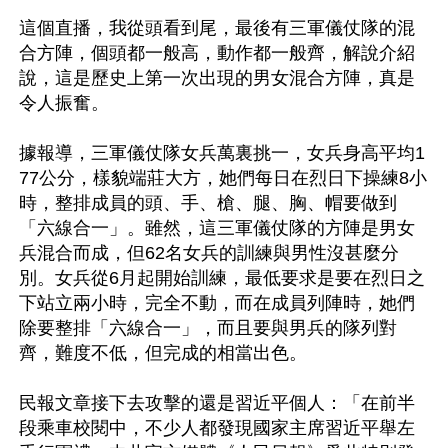
這個直播，我從頭看到尾，最後有三軍儀仗隊的混
合方陣，個頭都一般高，動作都一般齊，解說介紹
說，這是歷史上第一次出現的男女混合方陣，真是
令人振奮。

據報導，三軍儀仗隊女兵萬裏挑一，女兵身高平均1
77公分，樣貌端莊大方，她們每日在烈日下操練8小
時，整排成員的頭、手、槍、腿、胸、帽要做到
「六線合一」。雖然，這三軍儀仗隊的方陣是男女
兵混合而成，但62名女兵的訓練與男性沒甚麼分
別。女兵從6月起開始訓練，最低要求是要在烈日之
下站立兩小時，完全不動，而在成員列陣時，她們
除要整排「六線合一」，而且要與男兵的隊列對
齊，難度不低，但完成的相當出色。

民報文章接下去攻擊的還是習近平個人：「在前半
段乘車校閱中，不少人都發現國家主席習近平舉左