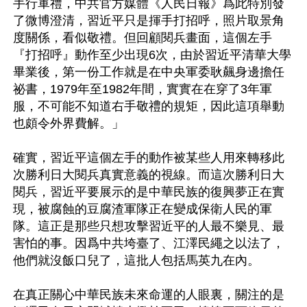
手行軍禮，中共官方媒體《人民日報》爲此特別發
了微博澄清，習近平只是揮手打招呼，照片取景角
度關係，看似敬禮。但回顧閱兵畫面，這個左手
『打招呼』動作至少出現6次，由於習近平清華大學
畢業後，第一份工作就是在中央軍委耿飆身邊擔任
祕書，1979年至1982年間，實實在在穿了3年軍
服，不可能不知道右手敬禮的規矩，因此這項舉動
也頗令外界費解。」

確實，習近平這個左手的動作被某些人用來轉移此
次勝利日大閱兵真實意義的視線。而這次勝利日大
閱兵，習近平要展示的是中華民族的復興夢正在實
現，被腐蝕的豆腐渣軍隊正在變成保衛人民的軍
隊。這正是那些只想攻擊習近平的人最不樂見、最
害怕的事。因爲中共垮臺了、江澤民繩之以法了，
他們就沒飯口兒了，這批人包括馬英九在內。

在真正關心中華民族未來命運的人眼裏，關注的是