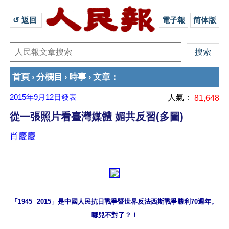
↺ 返回 
電子報
简体版
首頁
分欄目
時事
文章
›
›
›
：
2015年9月12日
發表
人氣：
81,648
從一張照片看臺灣媒體 媚共反習(多圖)
肖慶慶
「1945─2015」是中國人民抗日戰爭暨世界反法西斯戰爭勝利70週年。

哪兒不對了？！