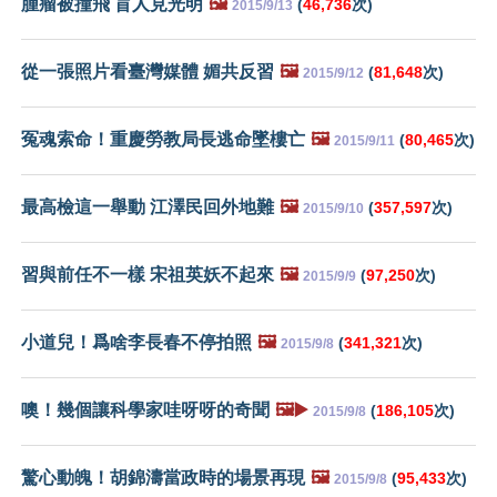
腫瘤被撞飛 盲人見光明
🖼️
(
46,736
次)
2015/9/13
從一張照片看臺灣媒體 媚共反習
🖼️
(
81,648
次)
2015/9/12
冤魂索命！重慶勞教局長逃命墜樓亡
🖼️
(
80,465
次)
2015/9/11
最高檢這一舉動 江澤民回外地難
🖼️
(
357,597
次)
2015/9/10
習與前任不一樣 宋祖英妖不起來
🖼️
(
97,250
次)
2015/9/9
小道兒！爲啥李長春不停拍照
🖼️
(
341,321
次)
2015/9/8
噢！幾個讓科學家哇呀呀的奇聞
🖼️▶️
(
186,105
次)
2015/9/8
驚心動魄！胡錦濤當政時的場景再現
🖼️
(
95,433
次)
2015/9/8