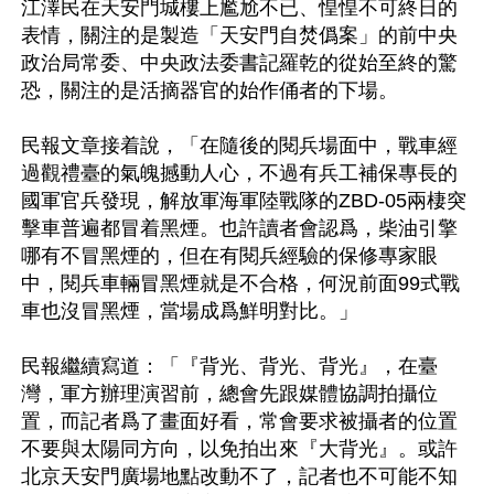
江澤民在天安門城樓上尷尬不已、惶惶不可終日的
表情，關注的是製造「天安門自焚僞案」的前中央
政治局常委、中央政法委書記羅乾的從始至終的驚
恐，關注的是活摘器官的始作俑者的下場。

民報文章接着說，「在隨後的閱兵場面中，戰車經
過觀禮臺的氣魄撼動人心，不過有兵工補保專長的
國軍官兵發現，解放軍海軍陸戰隊的ZBD-05兩棲突
擊車普遍都冒着黑煙。也許讀者會認爲，柴油引擎
哪有不冒黑煙的，但在有閱兵經驗的保修專家眼
中，閱兵車輛冒黑煙就是不合格，何況前面99式戰
車也沒冒黑煙，當場成爲鮮明對比。」

民報繼續寫道：「『背光、背光、背光』，在臺
灣，軍方辦理演習前，總會先跟媒體協調拍攝位
置，而記者爲了畫面好看，常會要求被攝者的位置
不要與太陽同方向，以免拍出來『大背光』。或許
北京天安門廣場地點改動不了，記者也不可能不知