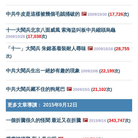
中共牛皮是這樣被幾個毛賊捅破的
🖼️
(
17,726
次)
2009/10/30
十一大閱兵北京八面威風 索海盜叫板中共縮頭烏龜
(
17,038
次)
2009/10/28
「十一」大閱兵 朱鎔基着裝耐人尋味
🖼️
(
28,755
2009/10/16
次)
中共大閱兵生出一絕妙有趣的現象
(
22,199
次)
2009/10/6
中共大閱兵藏不住的狗尾巴
🖼️
(
21,102
次)
2009/10/1
更多文章導讀：
2015年9月12日
一個折騰很久的怪聞 最近又在折騰
🖼️
(
343,747
次)
2015/9/14