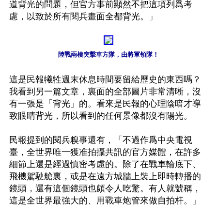
道背光的問題，但官方事前顯然不把這項列爲考
慮，以致於所有閱兵畫面全都背光。」

陸戰兩棲突擊車方隊，由將軍領隊！
這是民報犧牲週末休息時間要留給歷史的東西嗎？
我看到另一篇文章，裏面的全部圖片非常清晰，沒
有一張是「背光」的。看來是民報的心理陰暗才導
致眼睛背光，所以看到的任何景像都沒有陽光。

民報提到的閱兵糗事還有，「不過作爲中央電視
臺，全世界唯一獲准拍攝共訊的官方媒體，在許多
細節上還是經過慎密考慮的。除了在戰車輪底下、
飛機駕駛艙裏，或是在遠方城牆上裝上即時轉播的
鏡頭，還有這個鏡頭也頗令人吃驚。有人就號稱，
這是全世界最強大的、用戰車炮管來做自拍杆。」
