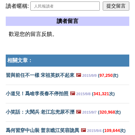
讀者暱稱:
讀者留言
歡迎您的留言反饋。
相關文章：
習與前任不一樣 宋祖英妖不起來
🖼️
(
97,250
次)
2015/9/9
小道兒！爲啥李長春不停拍照
🖼️
(
341,321
次)
2015/9/8
小笑話：大閱兵 老江忘兜尿不溼
🖼️
(
320,968
次)
2015/9/7
爲何習穿中山裝 普京瞧江笑容詭異
🖼️
(
109,644
次)
2015/9/4