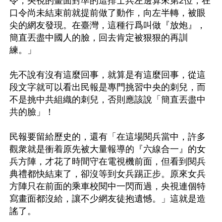
令，央視的畫面對準的這排士兵左邊算來第2位，在
口令尚未結束前就提前做了動作，向左半轉，被眼
尖的網友發現。在臺灣，這種行爲叫做『放炮』，
簡直丟盡中國人的臉，回去肯定被狠狠的再訓
練。」

先不說有沒有這麼回事，就算是有這麼回事，從這
段文字就可以看出民報是專門挑習中央的刺兒，而
不是挑中共組織的刺兒，否則應該說「簡直丟盡中
共的臉」！

民報要留給歷史的，還有「在這場閱兵當中，許多
觀衆就是衝着原先被大量報導的『六線合一』的女
兵方陣，才花了時間守在電視機前面，但看到閱兵
典禮都快結束了，卻沒等到女兵踢正步。原來女兵
方陣只在前面的乘車校閱中一閃而過，央視連個特
寫畫面都沒給，讓不少網友徒抱遺憾。」這就是造
謠了。
