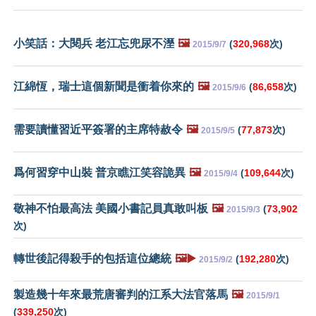
小笑話：大閱兵 老江忘兜尿不溼
🖼️
(
320,968
次)
2015/9/7
江綿恆，瑞士這個新聞是衝着你來的
🖼️
(
86,658
次)
2015/9/6
需要讀懂習近平簽署的主席特赦令
🖼️
(
77,873
次)
2015/9/5
爲何習穿中山裝 普京瞧江笑容詭異
🖼️
(
109,644
次)
2015/9/4
敬神不怕最高法 美國小書記員真敢叫板
🖼️
(
73,902
2015/9/3
次)
轉世後記得殺手的包括這位總統
🖼️▶️
(
192,280
次)
2015/9/2
製造幾十年來最荒唐審判的江系大法官落馬
🖼️
2015/9/1
(
339,250
次)