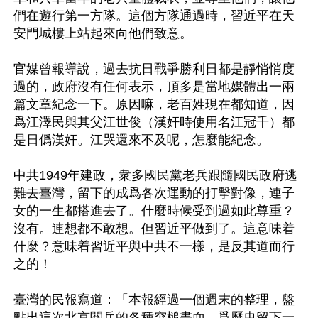
們在遊行第一方隊。這個方隊通過時，習近平在天
安門城樓上站起來向他們致意。

官媒曾報導說，過去抗日戰爭勝利日都是靜悄悄度
過的，政府沒有任何表示，頂多是當地媒體出一兩
篇文章紀念一下。原因嘛，老百姓現在都知道，因
爲江澤民與其父江世俊（漢奸時使用名江冠千）都
是日僞漢奸。江哭還來不及呢，怎麼能紀念。

中共1949年建政，衆多國民黨老兵跟隨國民政府逃
難去臺灣，留下的成爲各次運動的打擊對像，連子
女的一生都搭進去了。什麼時候受到過如此尊重？
沒有。連想都不敢想。但習近平做到了。這意味着
什麼？意味着習近平與中共不一樣，是反其道而行
之的！

臺灣的民報寫道：「本報經過一個週末的整理，盤
點出這次北京閱兵的各種突槌畫面，爲歷史留下一