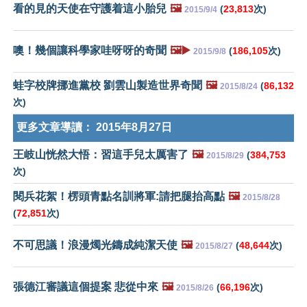
看的見的天使在守護着這小胎兒
🖼️
(
23,813
次)
2015/9/4
噢！幾個讓科學家哇呀呀的奇聞
🖼️▶️
(
186,105
次)
2015/9/8
蛙字校牌挪進黨校 劉雲山製造世界奇聞
🖼️
(
86,132
2015/8/24
次)
更多文章導讀：
2015年8月27日
王岐山恍然大悟：習這手兒太厲害了
🖼️
(
384,753
2015/8/29
次)
閱兵花絮！楞頭青點名訓將軍:請把腿抬高點
🖼️
2015/8/28
(
72,851
次)
不可思議！浪漫燭光鑄成純潔天使
🖼️
(
48,644
次)
2015/8/27
張德江審議這個提案 悲從中來
🖼️
(
66,196
次)
2015/8/26