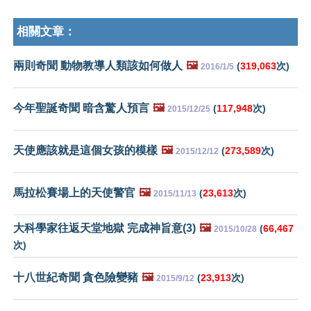
相關文章：
兩則奇聞 動物教導人類該如何做人
🖼️
(
319,063
次)
2016/1/5
今年聖誕奇聞 暗含驚人預言
🖼️
(
117,948
次)
2015/12/25
天使應該就是這個女孩的模樣
🖼️
(
273,589
次)
2015/12/12
馬拉松賽場上的天使警官
🖼️
(
23,613
次)
2015/11/13
大科學家往返天堂地獄 完成神旨意(3)
🖼️
(
66,467
2015/10/28
次)
十八世紀奇聞 貪色險變豬
🖼️
(
23,913
次)
2015/9/12