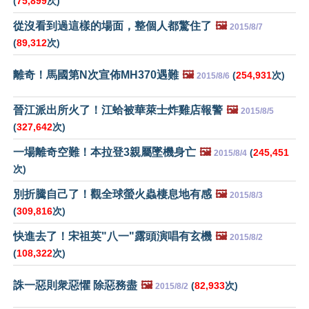
(
75,899
次)
從沒看到過這樣的場面，整個人都驚住了
🖼️
2015/8/7
(
89,312
次)
離奇！馬國第N次宣佈MH370遇難
🖼️
(
254,931
次)
2015/8/6
晉江派出所火了！江蛤被華萊士炸雞店報警
🖼️
2015/8/5
(
327,642
次)
一場離奇空難！本拉登3親屬墜機身亡
🖼️
(
245,451
2015/8/4
次)
別折騰自己了！觀全球螢火蟲棲息地有感
🖼️
2015/8/3
(
309,816
次)
快進去了！宋祖英"八一"露頭演唱有玄機
🖼️
2015/8/2
(
108,322
次)
誅一惡則衆惡懼 除惡務盡
🖼️
(
82,933
次)
2015/8/2