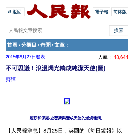
↺ 返回 
電子報
简体版
首頁
分欄目
奇聞
文章
›
›
›
：
2015年8月27日
發表
人氣：
48,644
不可思議！浪漫燭光鑄成純潔天使(圖)
齊禪
麗莎和保羅-史密斯與變成天使的燃燒蠟燭。
【人民報消息】8月25日，英國的《每日鏡報》以