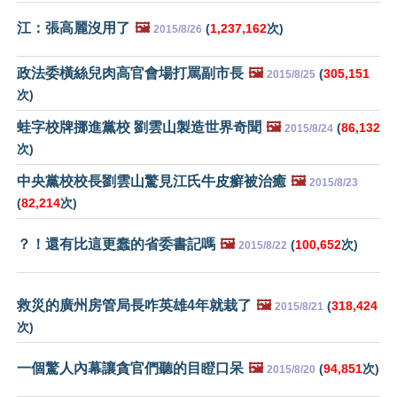
江：張高麗沒用了
🖼️
(
1,237,162
次)
2015/8/26
政法委橫絲兒肉高官會場打罵副市長
🖼️
(
305,151
2015/8/25
次)
蛙字校牌挪進黨校 劉雲山製造世界奇聞
🖼️
(
86,132
2015/8/24
次)
中央黨校校長劉雲山驚見江氏牛皮癬被治癒
🖼️
2015/8/23
(
82,214
次)
？！還有比這更蠢的省委書記嗎
🖼️
(
100,652
次)
2015/8/22
救災的廣州房管局長咋英雄4年就栽了
🖼️
(
318,424
2015/8/21
次)
一個驚人內幕讓貪官們聽的目瞪口呆
🖼️
(
94,851
次)
2015/8/20