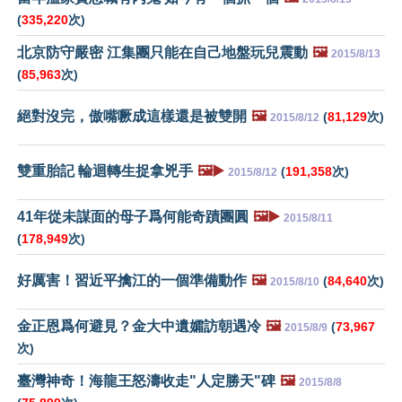
(
335,220
次)
北京防守嚴密 江集團只能在自己地盤玩兒震動
🖼️
2015/8/13
(
85,963
次)
絕對沒完，傲嘴噘成這樣還是被雙開
🖼️
(
81,129
次)
2015/8/12
雙重胎記 輪迴轉生捉拿兇手
🖼️▶️
(
191,358
次)
2015/8/12
41年從未謀面的母子爲何能奇蹟團圓
🖼️▶️
2015/8/11
(
178,949
次)
好厲害！習近平擒江的一個準備動作
🖼️
(
84,640
次)
2015/8/10
金正恩爲何避見？金大中遺孀訪朝遇冷
🖼️
(
73,967
2015/8/9
次)
臺灣神奇！海龍王怒濤收走"人定勝天"碑
🖼️
2015/8/8