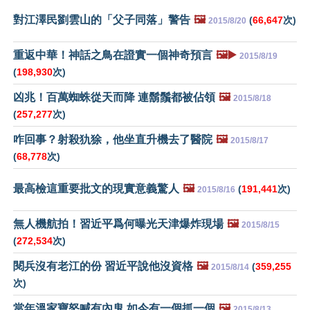
對江澤民劉雲山的「父子同落」警告
🖼️
(
66,647
次)
2015/8/20
重返中華！神話之鳥在證實一個神奇預言
🖼️▶️
2015/8/19
(
198,930
次)
凶兆！百萬蜘蛛從天而降 連鬍鬚都被佔領
🖼️
2015/8/18
(
257,277
次)
咋回事？射殺犰狳，他坐直升機去了醫院
🖼️
2015/8/17
(
68,778
次)
最高檢這重要批文的現實意義驚人
🖼️
(
191,441
次)
2015/8/16
無人機航拍！習近平爲何曝光天津爆炸現場
🖼️
2015/8/15
(
272,534
次)
閱兵沒有老江的份 習近平說他沒資格
🖼️
(
359,255
2015/8/14
次)
當年溫家寶怒喊有內鬼 如今有一個抓一個
🖼️
2015/8/13