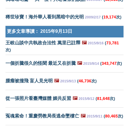
稀世珍寶！海外華人看到黑暗中的光明
(
19,174
次)
2009/2/17
更多文章導讀：
2015年9月13日
王岐山談中共執政合法性 萬里已註釋
🖼️
(
73,781
2015/9/16
次)
一個折騰很久的怪聞 最近又在折騰
🖼️
(
343,747
次)
2015/9/14
腫瘤被撞飛 盲人見光明
🖼️
(
46,736
次)
2015/9/13
從一張照片看臺灣媒體 媚共反習
🖼️
(
81,648
次)
2015/9/12
冤魂索命！重慶勞教局長逃命墜樓亡
🖼️
(
80,465
次)
2015/9/11