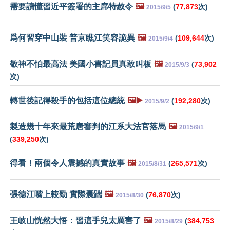
需要讀懂習近平簽署的主席特赦令
🖼️
(
77,873
次)
2015/9/5
爲何習穿中山裝 普京瞧江笑容詭異
🖼️
(
109,644
次)
2015/9/4
敬神不怕最高法 美國小書記員真敢叫板
🖼️
(
73,902
2015/9/3
次)
轉世後記得殺手的包括這位總統
🖼️▶️
(
192,280
次)
2015/9/2
製造幾十年來最荒唐審判的江系大法官落馬
🖼️
2015/9/1
(
339,250
次)
得看！兩個令人震撼的真實故事
🖼️
(
265,571
次)
2015/8/31
張德江嘴上較勁 實際囊踹
🖼️
(
76,870
次)
2015/8/30
王岐山恍然大悟：習這手兒太厲害了
🖼️
(
384,753
2015/8/29