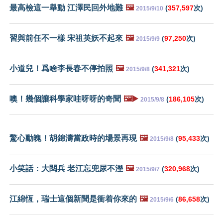
最高檢這一舉動 江澤民回外地難
🖼️
(
357,597
次)
2015/9/10
習與前任不一樣 宋祖英妖不起來
🖼️
(
97,250
次)
2015/9/9
小道兒！爲啥李長春不停拍照
🖼️
(
341,321
次)
2015/9/8
噢！幾個讓科學家哇呀呀的奇聞
🖼️▶️
(
186,105
次)
2015/9/8
驚心動魄！胡錦濤當政時的場景再現
🖼️
(
95,433
次)
2015/9/8
小笑話：大閱兵 老江忘兜尿不溼
🖼️
(
320,968
次)
2015/9/7
江綿恆，瑞士這個新聞是衝着你來的
🖼️
(
86,658
次)
2015/9/6