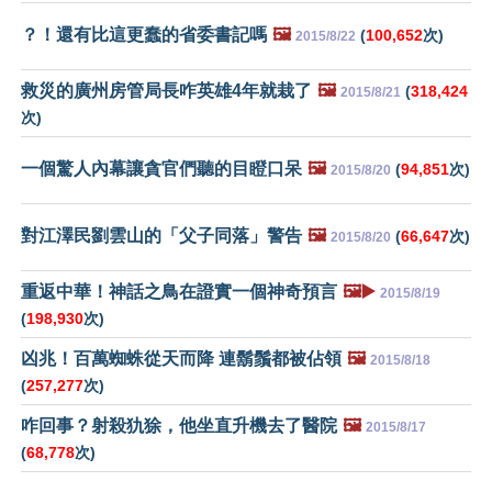
？！還有比這更蠢的省委書記嗎
🖼️
(
100,652
次)
2015/8/22
救災的廣州房管局長咋英雄4年就栽了
🖼️
(
318,424
2015/8/21
次)
一個驚人內幕讓貪官們聽的目瞪口呆
🖼️
(
94,851
次)
2015/8/20
對江澤民劉雲山的「父子同落」警告
🖼️
(
66,647
次)
2015/8/20
重返中華！神話之鳥在證實一個神奇預言
🖼️▶️
2015/8/19
(
198,930
次)
凶兆！百萬蜘蛛從天而降 連鬍鬚都被佔領
🖼️
2015/8/18
(
257,277
次)
咋回事？射殺犰狳，他坐直升機去了醫院
🖼️
2015/8/17
(
68,778
次)