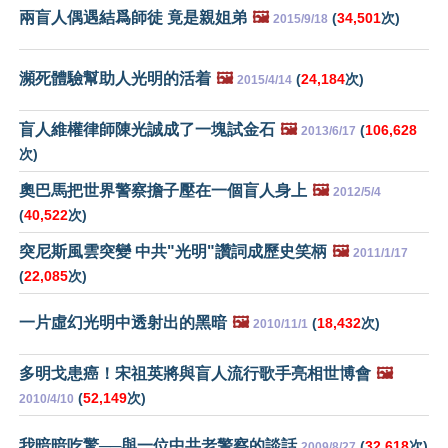
兩盲人偶遇結爲師徒 竟是親姐弟
🖼️
(
34,501
次)
2015/9/18
瀕死體驗幫助人光明的活着
🖼️
(
24,184
次)
2015/4/14
盲人維權律師陳光誠成了一塊試金石
🖼️
(
106,628
2013/6/17
次)
奧巴馬把世界警察擔子壓在一個盲人身上
🖼️
2012/5/4
(
40,522
次)
突尼斯風雲突變 中共"光明"讚詞成歷史笑柄
🖼️
2011/1/17
(
22,085
次)
一片虛幻光明中透射出的黑暗
🖼️
(
18,432
次)
2010/11/1
多明戈患癌！宋祖英將與盲人流行歌手亮相世博會
🖼️
(
52,149
次)
2010/4/10
我暗暗吃驚──與一位中共老警察的談話
(
32,618
次)
2009/8/27