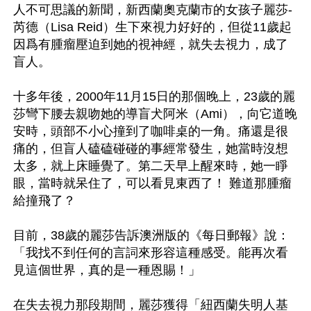
人不可思議的新聞，新西蘭奧克蘭市的女孩子麗莎-
芮德（Lisa Reid）生下來視力好好的，但從11歲起
因爲有腫瘤壓迫到她的視神經，就失去視力，成了
盲人。

十多年後，2000年11月15日的那個晚上，23歲的麗
莎彎下腰去親吻她的導盲犬阿米（Ami），向它道晚
安時，頭部不小心撞到了咖啡桌的一角。痛還是很
痛的，但盲人磕磕碰碰的事經常發生，她當時沒想
太多，就上床睡覺了。第二天早上醒來時，她一睜
眼，當時就呆住了，可以看見東西了！ 難道那腫瘤
給撞飛了？

目前，38歲的麗莎告訴澳洲版的《每日郵報》說：
「我找不到任何的言詞來形容這種感受。能再次看
見這個世界，真的是一種恩賜！」

在失去視力那段期間，麗莎獲得「紐西蘭失明人基