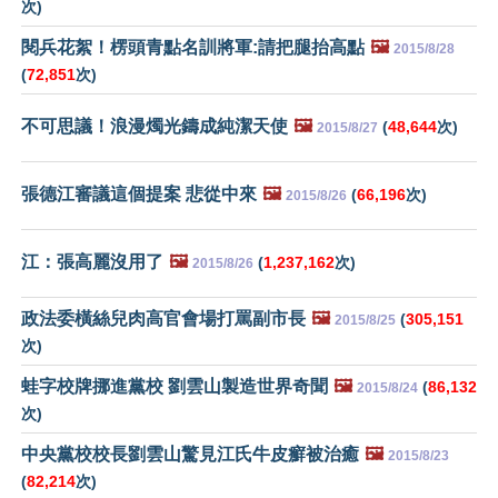
次)
閱兵花絮！楞頭青點名訓將軍:請把腿抬高點
🖼️
2015/8/28
(
72,851
次)
不可思議！浪漫燭光鑄成純潔天使
🖼️
(
48,644
次)
2015/8/27
張德江審議這個提案 悲從中來
🖼️
(
66,196
次)
2015/8/26
江：張高麗沒用了
🖼️
(
1,237,162
次)
2015/8/26
政法委橫絲兒肉高官會場打罵副市長
🖼️
(
305,151
2015/8/25
次)
蛙字校牌挪進黨校 劉雲山製造世界奇聞
🖼️
(
86,132
2015/8/24
次)
中央黨校校長劉雲山驚見江氏牛皮癬被治癒
🖼️
2015/8/23
(
82,214
次)