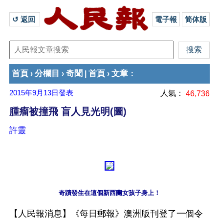
↺ 返回 
電子報
简体版
首頁
分欄目
奇聞
首頁
文章
›
›
|
›
：
2015年9月13日
發表
人氣：
46,736
腫瘤被撞飛 盲人見光明(圖)
許靈
奇蹟發生在這個新西蘭女孩子身上！
【人民報消息】《每日郵報》澳洲版刊登了一個令