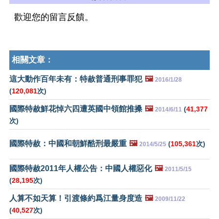
歡迎您的留言反饋。
相關文章：
這大動作百年未有：特赦普通刑事罪犯
🖼️
2016/1/28
(
120,081
次)
國際特赦鮮花悼六四遭英國中領館推搡
🖼️
(
41,377
2014/6/11
次)
國際特赦：中國和朝鮮酷刑最嚴重
🖼️
(
105,361
次)
2014/5/25
國際特赦2011年人權公告：中國人權惡化
🖼️
2011/5/15
(
28,195
次)
人算不如天算！引渡條約爲江量身度造
🖼️
2009/11/22
(
40,527
次)