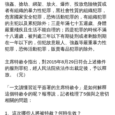
強姦、搶劫、綁架、放火、爆炸、投放危險物質或
者有組織的暴力性犯罪，黑社會性質的組織犯罪，
危害國家安全犯罪，恐怖活動犯罪的，有組織犯罪
的主犯以及累犯除外；三是年滿七十五週歲、身體
嚴重殘疾且生活不能自理的；四是犯罪的時候不滿
十八週歲，被判處三年以下有期徒刑或者剩餘刑期
在一年以下的，但犯故意殺人、強姦等嚴重暴力性
犯罪，恐怖活動犯罪，販賣毒品犯罪的除外。

主席特赦令指出，對2015年8月29日符合上述條件
的服刑罪犯，經人民法院依法作出裁定後，予以釋
放。（完）

「一文讀懂習近平簽署的主席特赦令」是如何解釋
這個特赦令的呢？報導說，記者梳理了5個與之密切
相關的問題：

1、這次哪些人將被特赦？何時生效？
