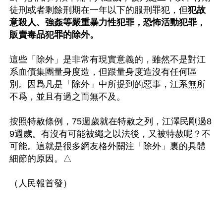
徒刑或者剩餘刑期在一年以下的服刑罪犯，但
犯故
意殺人、強姦等嚴重暴力性犯罪，恐怖活動犯罪，
販賣毒品犯罪的除外。
這些「除外」是非常有現實意義的，雖然不是對江
系血債集團量身度造，但跟量身度造沒有任何區
別。因爲凡是「除外」中所提到的惡事，江系無所
不爲，並且有過之而無不及。

按照特赦條例，75週歲就在特赦之列，江澤民剛過8
9週歲。有沒有可能被繩之以法後，又被特赦呢？不
可能。這就是很多網友格外關注「除外」裏的具體
細節的原因。△
