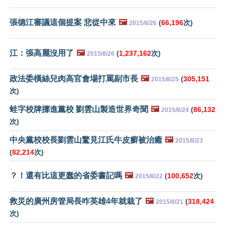
張德江審議這個提案 悲從中來
🖼️
(
66,196
次)
2015/8/26
江：張高麗沒用了
🖼️
(
1,237,162
次)
2015/8/26
政法委橫絲兒肉高官會場打罵副市長
🖼️
(
305,151
2015/8/25
次)
蛙字校牌挪進黨校 劉雲山製造世界奇聞
🖼️
(
86,132
2015/8/24
次)
中央黨校校長劉雲山驚見江氏牛皮癬被治癒
🖼️
2015/8/23
(
82,214
次)
？！還有比這更蠢的省委書記嗎
🖼️
(
100,652
次)
2015/8/22
救災的廣州房管局長咋英雄4年就栽了
🖼️
(
318,424
2015/8/21
次)