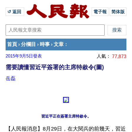
↺ 返回 
電子報
简体版
首頁
分欄目
時事
文章
›
›
›
：
2015年9月5日
發表
人氣：
77,873
需要讀懂習近平簽署的主席特赦令(圖)
岳磊
習近平正在簽署主席特赦令。
【人民報消息】8月29日，在大閱兵的前幾天，習近