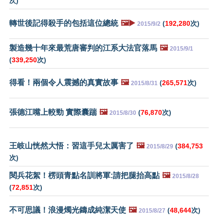
次)
轉世後記得殺手的包括這位總統
🖼️▶️
(
192,280
次)
2015/9/2
製造幾十年來最荒唐審判的江系大法官落馬
🖼️
2015/9/1
(
339,250
次)
得看！兩個令人震撼的真實故事
🖼️
(
265,571
次)
2015/8/31
張德江嘴上較勁 實際囊踹
🖼️
(
76,870
次)
2015/8/30
王岐山恍然大悟：習這手兒太厲害了
🖼️
(
384,753
2015/8/29
次)
閱兵花絮！楞頭青點名訓將軍:請把腿抬高點
🖼️
2015/8/28
(
72,851
次)
不可思議！浪漫燭光鑄成純潔天使
🖼️
(
48,644
次)
2015/8/27