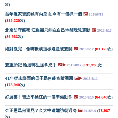
次)
當年溫家寶怒喊有內鬼 如今有一個抓一個
🖼️
2015/8/13
(
335,220
次)
北京防守嚴密 江集團只能在自己地盤玩兒震動
🖼️
2015/8/13
(
85,963
次)
絕對沒完，傲嘴噘成這樣還是被雙開
🖼️
(
81,129
次)
2015/8/12
雙重胎記 輪迴轉生捉拿兇手
🖼️▶️
(
191,358
次)
2015/8/12
41年從未謀面的母子爲何能奇蹟團圓
🖼️▶️
2015/8/11
(
178,949
次)
好厲害！習近平擒江的一個準備動作
🖼️
(
84,640
次)
2015/8/10
金正恩爲何避見？金大中遺孀訪朝遇冷
🖼️
(
73,967
2015/8/9
次)