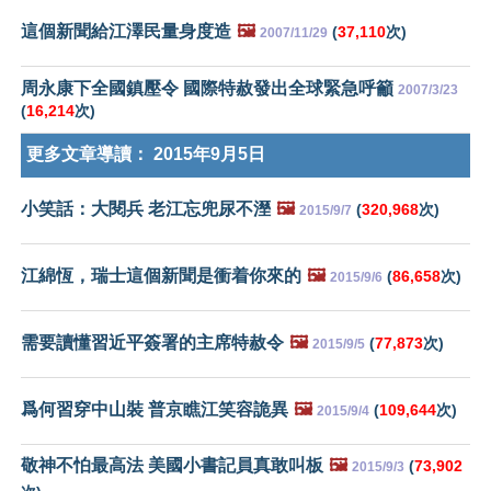
這個新聞給江澤民量身度造
🖼️
(
37,110
次)
2007/11/29
周永康下全國鎮壓令 國際特赦發出全球緊急呼籲
2007/3/23
(
16,214
次)
更多文章導讀：
2015年9月5日
小笑話：大閱兵 老江忘兜尿不溼
🖼️
(
320,968
次)
2015/9/7
江綿恆，瑞士這個新聞是衝着你來的
🖼️
(
86,658
次)
2015/9/6
需要讀懂習近平簽署的主席特赦令
🖼️
(
77,873
次)
2015/9/5
爲何習穿中山裝 普京瞧江笑容詭異
🖼️
(
109,644
次)
2015/9/4
敬神不怕最高法 美國小書記員真敢叫板
🖼️
(
73,902
2015/9/3