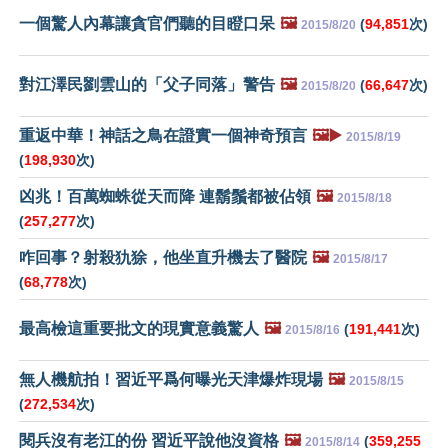
一個驚人內幕讓貪官們聽的目瞪口呆
🖼️
(
94,851
次)
2015/8/20
對江澤民劉雲山的「父子同落」警告
🖼️
(
66,647
次)
2015/8/20
重返中華！神話之鳥在證實一個神奇預言
🖼️▶️
2015/8/19
(
198,930
次)
凶兆！百萬蜘蛛從天而降 連鬍鬚都被佔領
🖼️
2015/8/18
(
257,277
次)
咋回事？射殺犰狳，他坐直升機去了醫院
🖼️
2015/8/17
(
68,778
次)
最高檢這重要批文的現實意義驚人
🖼️
(
191,441
次)
2015/8/16
無人機航拍！習近平爲何曝光天津爆炸現場
🖼️
2015/8/15
(
272,534
次)
閱兵沒有老江的份 習近平說他沒資格
🖼️
(
359,255
2015/8/14