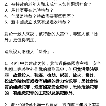
2、被特赦的老年人和未成年人如何迴歸社會？

3、爲什麼要在此時特赦？

4、什麼是特赦？特赦需要哪些程序？

5、新中國成立以來有過幾次特赦？

對於一般人來說，被特赦的人當中，哪些人被「除
外」更值得關注。

這裏說到兩種人「除外」：

1、49年中共建政之後，參加過保衛國家主權、安全
和領土完整對外作戰的服刑罪犯，但
犯貪污受賄犯
罪，故意殺人、強姦、搶劫、綁架、放火、爆炸、
投放危險物質或者有組織的暴力性犯罪，黑社會性
質的組織犯罪，危害國家安全犯罪，恐怖活動犯罪
的，有組織犯罪的主犯以及累犯除外。
2、犯罪的時候不滿十八週歲，被判處三年以下有期