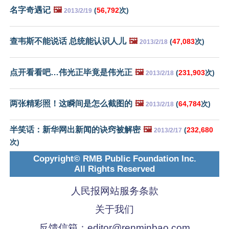
名字奇遇记
🖼️
(
56,792
次)
2013/2/19
查韦斯不能说话 总统能认识人儿
🖼️
(
47,083
次)
2013/2/18
点开看看吧…伟光正毕竟是伟光正
🖼️
(
231,903
次)
2013/2/18
两张精彩照！这瞬间是怎么截图的
🖼️
(
64,784
次)
2013/2/18
半笑话：新华网出新闻的诀窍被解密
🖼️
(
232,680
2013/2/17
次)
Copyright© RMB Public Foundation Inc.
All Rights Reserved
人民报网站服务条款
关于我们
反馈信箱：
editor@renminbao.com