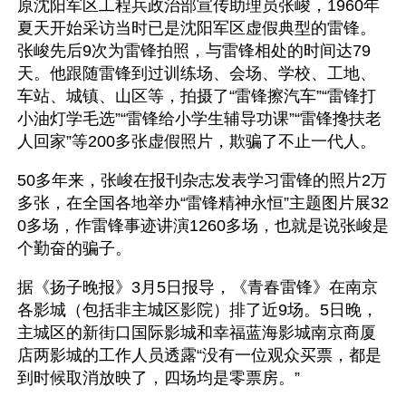
原沈阳军区工程兵政治部宣传助理员张峻，1960年
夏天开始采访当时已是沈阳军区虚假典型的雷锋。
张峻先后9次为雷锋拍照，与雷锋相处的时间达79
天。他跟随雷锋到过训练场、会场、学校、工地、
车站、城镇、山区等，拍摄了“雷锋擦汽车”“雷锋打
小油灯学毛选”“雷锋给小学生辅导功课”“雷锋搀扶老
人回家”等200多张虚假照片，欺骗了不止一代人。
50多年来，张峻在报刊杂志发表学习雷锋的照片2万
多张，在全国各地举办“雷锋精神永恒”主题图片展32
0多场，作雷锋事迹讲演1260多场，也就是说张峻是
个勤奋的骗子。
据《扬子晚报》3月5日报导，《青春雷锋》在南京
各影城（包括非主城区影院）排了近9场。5日晚，
主城区的新街口国际影城和幸福蓝海影城南京商厦
店两影城的工作人员透露“没有一位观众买票，都是
到时候取消放映了，四场均是零票房。”