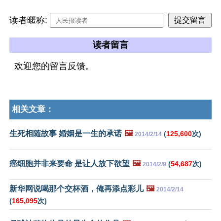
读者暱称:
读者留言
欢迎您的留言反馈。
相关文章：
生死相随故事 婚姻是一生的承诺
🖼️
(
125,600
次)
2014/2/14
癌细胞并非来要命 是让人放下欲望
🖼️
(
54,687
次)
2014/2/9
新华网说喝那个交杯酒，俺再添点彩儿
🖼️
2014/2/14
(
165,095
次)