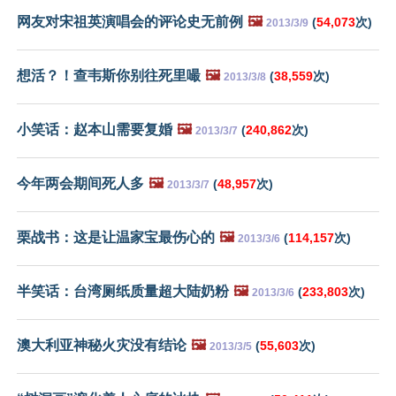
网友对宋祖英演唱会的评论史无前例
🖼️
(
54,073
次)
2013/3/9
想活？！查韦斯你别往死里嘬
🖼️
(
38,559
次)
2013/3/8
小笑话：赵本山需要复婚
🖼️
(
240,862
次)
2013/3/7
今年两会期间死人多
🖼️
(
48,957
次)
2013/3/7
栗战书：这是让温家宝最伤心的
🖼️
(
114,157
次)
2013/3/6
半笑话：台湾厕纸质量超大陆奶粉
🖼️
(
233,803
次)
2013/3/6
澳大利亚神秘火灾没有结论
🖼️
(
55,603
次)
2013/3/5