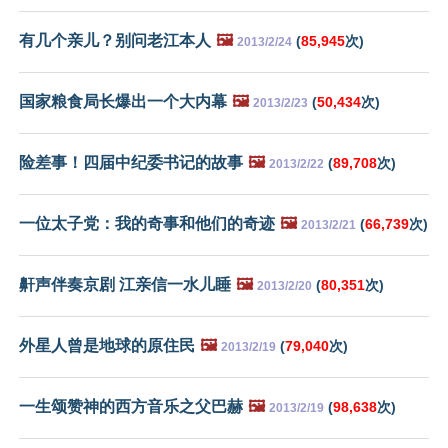
有几个亲儿？别问老江本人
🖼️
(
85,945
次)
2013/2/24
国家粮食局长爆出一个大内幕
🖼️
(
50,434
次)
2013/2/23
险差事！四届中纪委书记的故事
🖼️
(
89,708
次)
2013/2/22
一位太子党：我的奇事和他们的奇迹
🖼️
(
66,739
次)
2013/2/21
鼾声伴奏京剧 江亲信一水儿睡
🖼️
(
80,351
次)
2013/2/20
外星人曾是地球的原住民
🖼️
(
79,040
次)
2013/2/19
一生颂赞神的西方音乐之父巴赫
🖼️
(
98,638
次)
2013/2/19