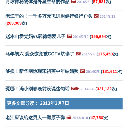
月球神秘物体是外星生命的作品
🖼️
(
57,581
次)
2014/2/9
老江干的！一千多万元飞进尉健行银行户头
🖼️
2014/2/13
(
263,909
次)
赵本山爱党妈vs郭德纲爱儿子
🖼️
(
155,694
次)
2014/2/10
马年初六 观众惊觉被CCTV坑惨了
🖼️
(
175,459
次)
2014/2/8
够损！新华网惊现宋祖英中年结婚照
🖼️
(
181,611
次)
2014/2/8
冤哪！冯小刚春晚前没说这句话
🖼️▶️
(
321,132
次)
2014/2/6
更多文章导读：
2013年3月7日
老江应该给这男人一颗原子弹
🖼️
(
47,756
次)
2013/3/10