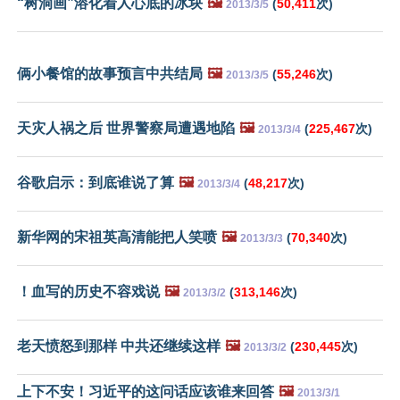
“树洞画”溶化着人心底的冰块
🖼️
(
50,411
次)
2013/3/5
俩小餐馆的故事预言中共结局
🖼️
(
55,246
次)
2013/3/5
天灾人祸之后 世界警察局遭遇地陷
🖼️
(
225,467
次)
2013/3/4
谷歌启示：到底谁说了算
🖼️
(
48,217
次)
2013/3/4
新华网的宋祖英高清能把人笑喷
🖼️
(
70,340
次)
2013/3/3
！血写的历史不容戏说
🖼️
(
313,146
次)
2013/3/2
老天愤怒到那样 中共还继续这样
🖼️
(
230,445
次)
2013/3/2
上下不安！习近平的这问话应该谁来回答
🖼️
2013/3/1