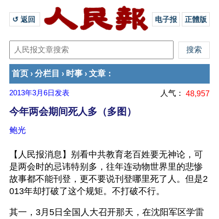
↺ 返回 
电子报
正體版
首页
分栏目
时事
文章
›
›
›
：
2013年3月6日
发表
人气：
48,957
今年两会期间死人多（多图）
鲍光
【人民报消息】别看中共教育老百姓要无神论，可
是两会时的忌讳特别多，往年连动物世界里的悲惨
故事都不能刊登，更不要说刊登哪里死了人。但是2
013年却打破了这个规矩。不打破不行。
其一，3月5日全国人大召开那天，在沈阳军区学雷