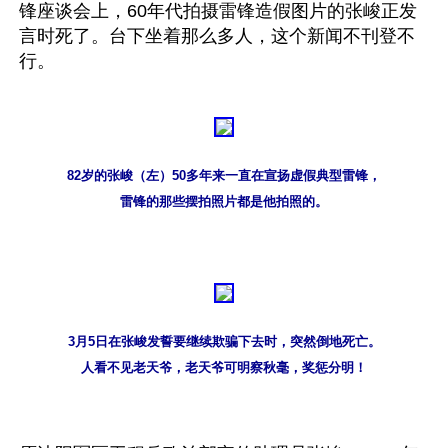
锋座谈会上，60年代拍摄雷锋造假图片的张峻正发
言时死了。台下坐着那么多人，这个新闻不刊登不
行。
82岁的张峻（左）50多年来一直在宣扬虚假典型雷锋，
雷锋的那些摆拍照片都是他拍照的。
3月5日在张峻发誓要继续欺骗下去时，突然倒地死亡。
人看不见老天爷，老天爷可明察秋毫，奖惩分明！