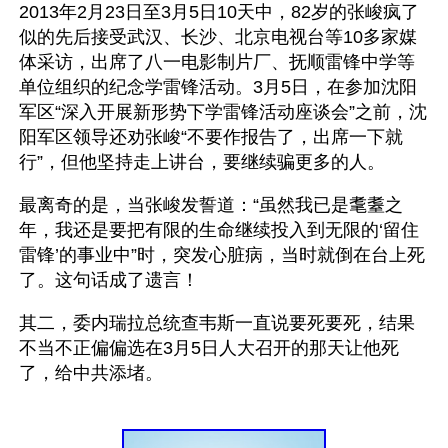
2013年2月23日至3月5日10天中，82岁的张峻疯了
似的先后接受武汉、长沙、北京电视台等10多家媒
体采访，出席了八一电影制片厂、抚顺雷锋中学等
单位组织的纪念学雷锋活动。3月5日，在参加沈阳
军区“深入开展新形势下学雷锋活动座谈会”之前，沈
阳军区领导还劝张峻“不要作报告了，出席一下就
行”，但他坚持走上讲台，要继续骗更多的人。
最离奇的是，当张峻发誓道：“虽然我已是耄耋之
年，我还是要把有限的生命继续投入到无限的‘留住
雷锋’的事业中”时，突发心脏病，当时就倒在台上死
了。这句话成了遗言！
其二，委内瑞拉总统查韦斯一直说要死要死，结果
不当不正偏偏选在3月5日人大召开的那天让他死
了，给中共添堵。