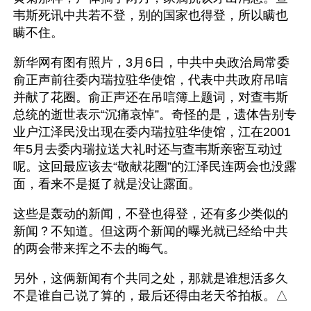
韦斯死讯中共若不登，别的国家也得登，所以瞒也
瞒不住。
新华网有图有照片，3月6日，中共中央政治局常委
俞正声前往委内瑞拉驻华使馆，代表中共政府吊唁
并献了花圈。俞正声还在吊唁簿上题词，对查韦斯
总统的逝世表示“沉痛哀悼”。奇怪的是，遗体告别专
业户江泽民没出现在委内瑞拉驻华使馆，江在2001
年5月去委内瑞拉送大礼时还与查韦斯亲密互动过
呢。这回最应该去“敬献花圈”的江泽民连两会也没露
面，看来不是挺了就是没让露面。
这些是轰动的新闻，不登也得登，还有多少类似的
新闻？不知道。但这两个新闻的曝光就已经给中共
的两会带来挥之不去的晦气。
另外，这俩新闻有个共同之处，那就是谁想活多久
不是谁自己说了算的，最后还得由老天爷拍板。△