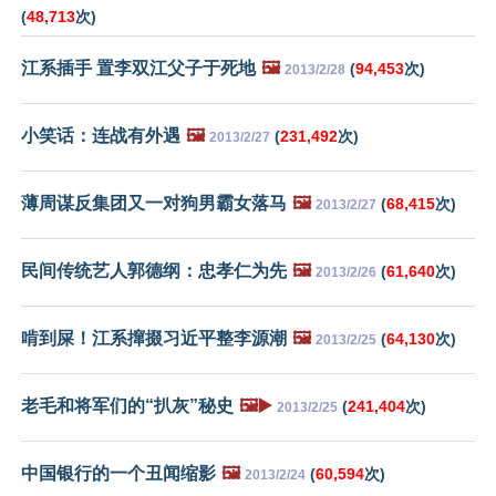
(
48,713
次)
江系插手 置李双江父子于死地
🖼️
(
94,453
次)
2013/2/28
小笑话：连战有外遇
🖼️
(
231,492
次)
2013/2/27
薄周谋反集团又一对狗男霸女落马
🖼️
(
68,415
次)
2013/2/27
民间传统艺人郭德纲：忠孝仁为先
🖼️
(
61,640
次)
2013/2/26
啃到屎！江系撺掇习近平整李源潮
🖼️
(
64,130
次)
2013/2/25
老毛和将军们的“扒灰”秘史
🖼️▶️
(
241,404
次)
2013/2/25
中国银行的一个丑闻缩影
🖼️
(
60,594
次)
2013/2/24