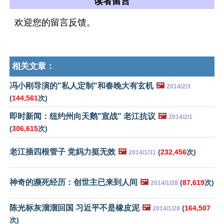
读者留言
欢迎您的留言反馈。
相关文章：
冯小刚导演的"私人定制"和春晚大有玄机
🖼️
2014/2/3
(
144,561
次)
即时新闻：纽约州向天鹅"宣战" 老江抗议
🖼️
2014/2/1
(
306,615
次)
老江插四根管子 党妈力挺无效
🖼️
(
232,456
次)
2014/1/31
神奇的濒死经历：创世主已来到人间
🖼️
(
87,619
次)
2014/1/28
陈光标灰溜溜回国 习近平不是橡皮泥
🖼️
(
164,507
2014/1/28
次)