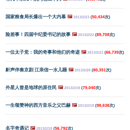
国家粮食局长爆出一个大内幕
🖼️
(
50,434
次)
2013/2/23
险差事！四届中纪委书记的故事
🖼️
(
89,708
次)
2013/2/22
一位太子党：我的奇事和他们的奇迹
🖼️
(
66,739
次)
2013/2/21
鼾声伴奏京剧 江亲信一水儿睡
🖼️
(
80,351
次)
2013/2/20
外星人曾是地球的原住民
🖼️
(
79,040
次)
2013/2/19
一生颂赞神的西方音乐之父巴赫
🖼️
(
98,638
次)
2013/2/19
名字奇遇记
🖼️
(
56,792
次)
2013/2/19