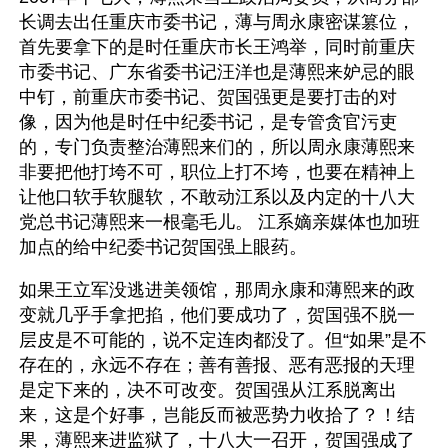
长调去出任重庆市委书记，薄与周永康密谋篡位，
首先要拿下的是时任重庆市长王鸿举，同时前重庆
市委书记、广东省委书记汪洋也是薄熙来妒忌的眼
中钉，前重庆市委书记、贺国强更是要打击的对
像，因为他是时任中纪委书记，是专管贪官污吏
的，专门负责整治薄熙来们的，所以周永康薄熙来
非要把他打垮不可，职位上打不垮，也要在精神上
让他口软手软腿软，不敢动江系以及内定的十八大
党总书记薄熙来一根毫毛儿。 江系嫡亲媒体也加班
加点的给中纪委书记贺国强上眼药。
如果王立军没逃进美领馆，那周永康和薄熙来的政
变就几乎手拿把掐，他们要成功了，贺国强不脱一
层皮是不可能的，说不定连肉都没了。但“如果”是不
存在的，永远不存在；善有善报、恶有恶报的天理
是定下来的，决不可改变。贺国强从江系脱离出
来，这是个好事，岂能反而被恶势力收拾了？！结
果，薄熙来进监狱了，十八大一召开，贺国强成了