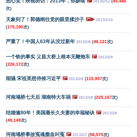
恶心党！殃视街访：2013年，你缺啥
🖼️
(
45,485
2013/2/12
次)
天象到了！郭德纲往党的眼里揉沙子
🖼️▶️
2013/2/10
(
175,190
次)
严重了！中国人63年从没过新年
(
46,121
次)
2013/2/9
一个铁的事实 义昌大桥上根本无鞭炮车
🖼️
2013/2/9
(
226,172
次)
闹骚 宋祖英想侍候习近平
🖼️
(
115,957
次)
2013/2/8
河南塌桥七天后 湖南特大车祸
🖼️
(
225,167
次)
2013/2/8
结婚逾80年！美国最长久夫妻的幸福秘诀
🖼️
2013/2/8
(
49,149
次)
河南塌桥事故冤魂撒血叫冤
🖼️
(
56,575
次)
2013/2/7