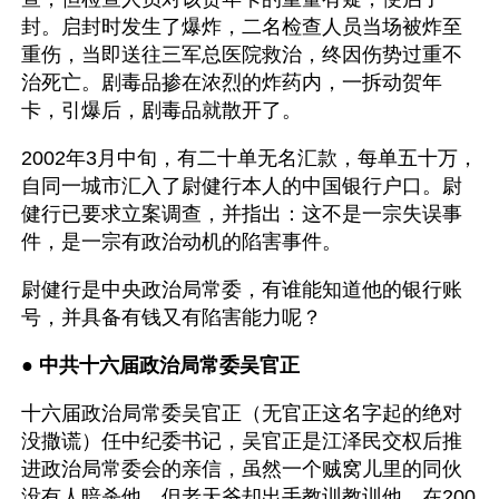
封。启封时发生了爆炸，二名检查人员当场被炸至
重伤，当即送往三军总医院救治，终因伤势过重不
治死亡。剧毒品掺在浓烈的炸药内，一拆动贺年
卡，引爆后，剧毒品就散开了。
2002年3月中旬，有二十单无名汇款，每单五十万，
自同一城市汇入了尉健行本人的中国银行户口。尉
健行已要求立案调查，并指出：这不是一宗失误事
件，是一宗有政治动机的陷害事件。
尉健行是中央政治局常委，有谁能知道他的银行账
号，并具备有钱又有陷害能力呢？
● 
中共十六届政治局常委吴官正
十六届政治局常委吴官正（无官正这名字起的绝对
没撒谎）任中纪委书记，吴官正是江泽民交权后推
进政治局常委会的亲信，虽然一个贼窝儿里的同伙
没有人暗杀他，但老天爷却出手教训教训他，在200