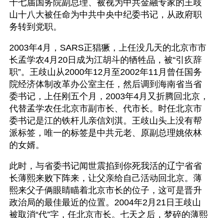
十七届国务院副总理、被视为中共金融专家的王歧
山十八大被任命为中共中央中纪委书记，从政府职
务转到党职。
2003年4月，SARS正猖獗，上任没几天的北京市市
长孟学农4月20日成为江胡斗的牺牲品，被“引疚辞
职”。王歧山从2000年12月至2002年11月曾任国务
院经济体制改革办公室主任，然后调到海南省当省
委书记，上任刚五个月，2003年4月又折腾回北京，
代替孟学农任北京市副市长、代市长。时任北京市
委书记是江的铁杆儿亲信刘淇。王歧山头上没有帮
派标签，唯一的标签是中共元老、原副总理姚依林
的女婿。
此时，与省委书记闻世震掐到你死我活的辽宁省省
长薄熙来败下阵来，让父亲给自己活动回北京。薄
熙来父子俩眼睛瞄着北京市长的位子，这可是晋升
政治局的最佳最近的位置。2004年2月21日王歧山
被取消“代”字，任北京市长。七天之后，梦碎的薄熙