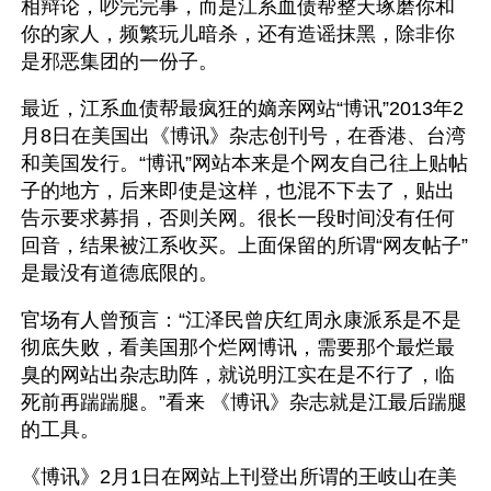
相辩论，吵完完事，而是江系血债帮整天琢磨你和
你的家人，频繁玩儿暗杀，还有造谣抹黑，除非你
是邪恶集团的一份子。
最近，江系血债帮最疯狂的嫡亲网站“博讯”2013年2
月8日在美国出《博讯》杂志创刊号，在香港、台湾
和美国发行。“博讯”网站本来是个网友自己往上贴帖
子的地方，后来即使是这样，也混不下去了，贴出
告示要求募捐，否则关网。很长一段时间没有任何
回音，结果被江系收买。上面保留的所谓“网友帖子”
是最没有道德底限的。
官场有人曾预言：“江泽民曾庆红周永康派系是不是
彻底失败，看美国那个烂网博讯，需要那个最烂最
臭的网站出杂志助阵，就说明江实在是不行了，临
死前再踹踹腿。”看来 《博讯》杂志就是江最后踹腿
的工具。
《博讯》2月1日在网站上刊登出所谓的王岐山在美