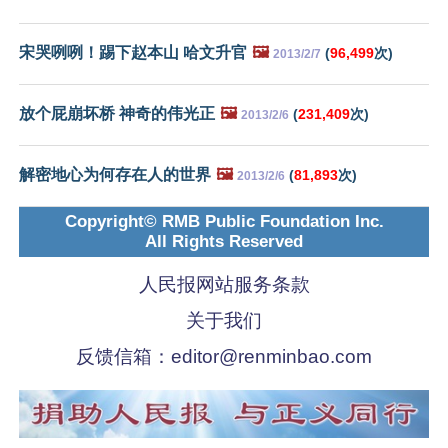
宋哭咧咧！踢下赵本山 哈文升官
🖼️
(
96,499
次)
2013/2/7
放个屁崩坏桥 神奇的伟光正
🖼️
(
231,409
次)
2013/2/6
解密地心为何存在人的世界
🖼️
(
81,893
次)
2013/2/6
Copyright© RMB Public Foundation Inc.
All Rights Reserved
人民报网站服务条款
关于我们
反馈信箱：
editor@renminbao.com