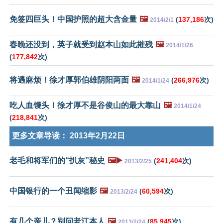
免签四巨头！中国护照的超大含金量
🖼️
(
137,186
次)
2014/2/1
春晚还没到，英子就受到赵本山如此摧残
🖼️
2014/1/26
(
177,842
次)
将遇麻烦！徐才厚郭伯雄阴阳两面
🖼️
(
266,976
次)
2014/1/24
吃人血馒头！徐才厚不是谷俊山的最大靠山
🖼️
2014/1/24
(
218,841
次)
更多文章导读：
2013年2月22日
老毛和将军们的“扒灰”秘史
🖼️▶️
(
241,404
次)
2013/2/25
中国银行的一个丑闻缩影
🖼️
(
60,594
次)
2013/2/24
有几个亲儿？别问老江本人
🖼️
(
85,945
次)
2013/2/24