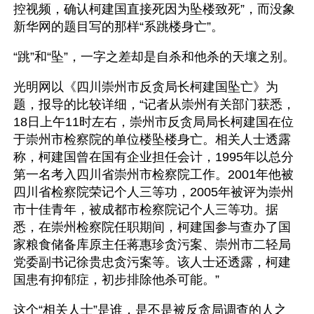
控视频，确认柯建国直接死因为坠楼致死”，而没象
新华网的题目写的那样“系跳楼身亡”。
“跳”和“坠”，一字之差却是自杀和他杀的天壤之别。
光明网以《四川崇州市反贪局长柯建国坠亡》为
题，报导的比较详细，“记者从崇州有关部门获悉，
18日上午11时左右，崇州市反贪局局长柯建国在位
于崇州市检察院的单位楼坠楼身亡。相关人士透露
称，柯建国曾在国有企业担任会计，1995年以总分
第一名考入四川省崇州市检察院工作。2001年他被
四川省检察院荣记个人三等功，2005年被评为崇州
市十佳青年，被成都市检察院记个人三等功。据
悉，在崇州检察院任职期间，柯建国参与查办了国
家粮食储备库原主任蒋惠珍贪污案、崇州市二轻局
党委副书记徐贵忠贪污案等。该人士还透露，柯建
国患有抑郁症，初步排除他杀可能。”
这个“相关人士”是谁，是不是被反贪局调查的人之