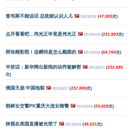
查韦斯不能说话 总统能认识人儿
🖼️
(
47,083
次)
2013/2/18
点开看看吧…伟光正毕竟是伟光正
🖼️
(
231,903
次)
2013/2/18
两张精彩照！这瞬间是怎么截图的
🖼️
(
64,784
次)
2013/2/18
半笑话：新华网出新闻的诀窍被解密
🖼️
(
232,680
2013/2/17
次)
俄国天崩 中国地裂
🖼️
(
237,808
次)
2013/2/17
朝鲜女交警PK重庆大连女骑警
🖼️
(
53,828
次)
2013/2/16
殃视在美国直播被光荣了
🖼️
(
46,021
次)
2013/2/16