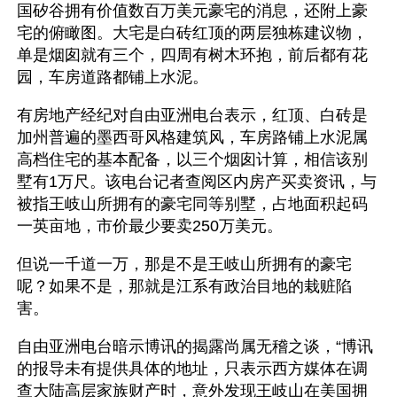
国矽谷拥有价值数百万美元豪宅的消息，还附上豪
宅的俯瞰图。大宅是白砖红顶的两层独栋建议物，
单是烟囱就有三个，四周有树木环抱，前后都有花
园，车房道路都铺上水泥。 
有房地产经纪对自由亚洲电台表示，红顶、白砖是
加州普遍的墨西哥风格建筑风，车房路铺上水泥属
高档住宅的基本配备，以三个烟囱计算，相信该别
墅有1万尺。该电台记者查阅区内房产买卖资讯，与
被指王岐山所拥有的豪宅同等别墅，占地面积起码
一英亩地，市价最少要卖250万美元。
但说一千道一万，那是不是王岐山所拥有的豪宅
呢？如果不是，那就是江系有政治目地的栽赃陷
害。
自由亚洲电台暗示博讯的揭露尚属无稽之谈，“博讯
的报导未有提供具体的地址，只表示西方媒体在调
查大陆高层家族财产时，意外发现王岐山在美国拥