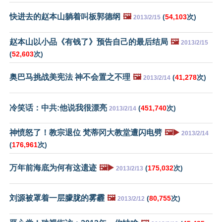
快进去的赵本山躺着叫板郭德纲
🖼️
(
54,103
次)
2013/2/15
赵本山以小品《有钱了》预告自己的最后结局
🖼️
2013/2/15
(
52,603
次)
奥巴马挑战美宪法 神不会置之不理
🖼️
(
41,278
次)
2013/2/14
冷笑话：中共:他说我很漂亮
(
451,740
次)
2013/2/14
神愤怒了！教宗退位 梵蒂冈大教堂遭闪电劈
🖼️▶️
2013/2/14
(
176,961
次)
万年前海底为何有这遗迹
🖼️▶️
(
175,032
次)
2013/2/13
刘源被罩着一层朦胧的雾霾
🖼️
(
80,755
次)
2013/2/12