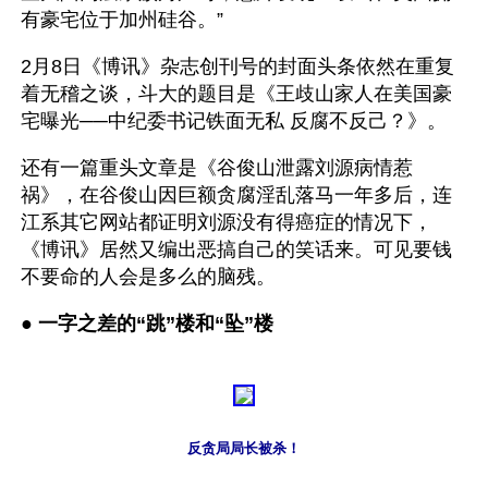
有豪宅位于加州硅谷。”
2月8日《博讯》杂志创刊号的封面头条依然在重复
着无稽之谈，斗大的题目是《王歧山家人在美国豪
宅曝光──中纪委书记铁面无私 反腐不反己？》。 
还有一篇重头文章是《谷俊山泄露刘源病情惹
祸》，在谷俊山因巨额贪腐淫乱落马一年多后，连
江系其它网站都证明刘源没有得癌症的情况下，
《博讯》居然又编出恶搞自己的笑话来。可见要钱
不要命的人会是多么的脑残。
● 
一字之差的“跳”楼和“坠”楼
反贪局局长被杀！