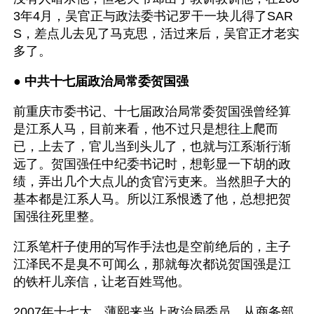
3年4月，吴官正与政法委书记罗干一块儿得了SAR
S，差点儿去见了马克思，活过来后，吴官正才老实
多了。
● 
中共十七届政治局常委贺国强
前重庆市委书记、十七届政治局常委贺国强曾经算
是江系人马，目前来看，他不过只是想往上爬而
已，上去了，官儿当到头儿了，也就与江系渐行渐
远了。贺国强任中纪委书记时，想彰显一下胡的政
绩，弄出几个大点儿的贪官污吏来。当然胆子大的
基本都是江系人马。所以江系恨透了他，总想把贺
国强往死里整。
江系笔杆子使用的写作手法也是空前绝后的，主子
江泽民不是臭不可闻么，那就每次都说贺国强是江
的铁杆儿亲信，让老百姓骂他。
2007年十七大，薄熙来当上政治局委员，从商务部