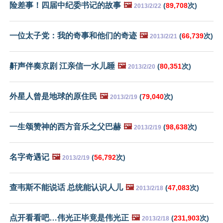
险差事！四届中纪委书记的故事
🖼️
(
89,708
次)
2013/2/22
一位太子党：我的奇事和他们的奇迹
🖼️
(
66,739
次)
2013/2/21
鼾声伴奏京剧 江亲信一水儿睡
🖼️
(
80,351
次)
2013/2/20
外星人曾是地球的原住民
🖼️
(
79,040
次)
2013/2/19
一生颂赞神的西方音乐之父巴赫
🖼️
(
98,638
次)
2013/2/19
名字奇遇记
🖼️
(
56,792
次)
2013/2/19
查韦斯不能说话 总统能认识人儿
🖼️
(
47,083
次)
2013/2/18
点开看看吧…伟光正毕竟是伟光正
🖼️
(
231,903
次)
2013/2/18