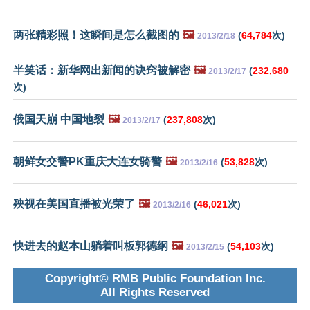
两张精彩照！这瞬间是怎么截图的
🖼️
(
64,784
次)
2013/2/18
半笑话：新华网出新闻的诀窍被解密
🖼️
(
232,680
2013/2/17
次)
俄国天崩 中国地裂
🖼️
(
237,808
次)
2013/2/17
朝鲜女交警PK重庆大连女骑警
🖼️
(
53,828
次)
2013/2/16
殃视在美国直播被光荣了
🖼️
(
46,021
次)
2013/2/16
快进去的赵本山躺着叫板郭德纲
🖼️
(
54,103
次)
2013/2/15
Copyright© RMB Public Foundation Inc.
All Rights Reserved