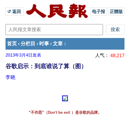
↺ 返回 
电子报
正體版
首页
分栏目
时事
文章
›
›
›
：
2013年3月4日
发表
人气：
48,217
谷歌启示：到底谁说了算（图）
李晓
“不作恶”（Don't be evil ）是谷歌的品牌。