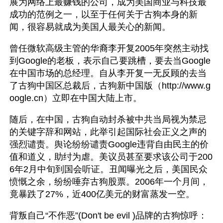
展为网络上最赚钱的公司，成为美国商业与科技最
成功的范例之一，以至于任何关于古狗本身的新
闻，很容易就成为美国人最关心的新闻。
曾任微软高级主管的华裔李开复2005年突然主动找
到Google的老板，表示自己要跳槽，要去当Google
在中国市场的总经理。自从李开复一无反顾的去当
了古狗中国区总裁后，古狗新中国版（http://www.g
oogle.cn）立即在中国大陆上市。
随后，在中国，古狗自动封杀被中共当局视为禁忌
的关键字辞和网站，此举引起国际社会正义之声的
强烈谴责。舆论纷纷谴责Google违背自由民主的价
值和道义，助纣为虐。美议员甚至要求该公司于200
6年2月中旬到国会听证。丑闻曝光之后，美国民众
愤慨之余，纷纷唾弃古狗股票。2006年一个月间，
竟暴跌了27%，近400亿美元的财富蒸发一空。
背叛自己“不作恶”(Don't be evil )品牌的古狗惊呼：