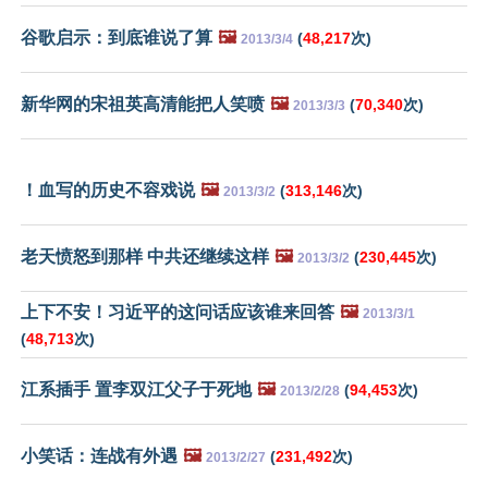
谷歌启示：到底谁说了算
🖼️
(
48,217
次)
2013/3/4
新华网的宋祖英高清能把人笑喷
🖼️
(
70,340
次)
2013/3/3
！血写的历史不容戏说
🖼️
(
313,146
次)
2013/3/2
老天愤怒到那样 中共还继续这样
🖼️
(
230,445
次)
2013/3/2
上下不安！习近平的这问话应该谁来回答
🖼️
2013/3/1
(
48,713
次)
江系插手 置李双江父子于死地
🖼️
(
94,453
次)
2013/2/28
小笑话：连战有外遇
🖼️
(
231,492
次)
2013/2/27