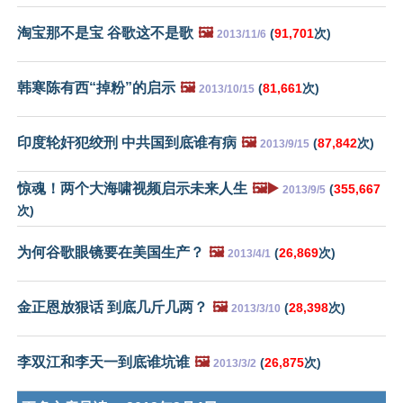
淘宝那不是宝 谷歌这不是歌
🖼️
(
91,701
次)
2013/11/6
韩寒陈有西“掉粉”的启示
🖼️
(
81,661
次)
2013/10/15
印度轮奸犯绞刑 中共国到底谁有病
🖼️
(
87,842
次)
2013/9/15
惊魂！两个大海啸视频启示未来人生
🖼️▶️
(
355,667
2013/9/5
次)
为何谷歌眼镜要在美国生产？
🖼️
(
26,869
次)
2013/4/1
金正恩放狠话 到底几斤几两？
🖼️
(
28,398
次)
2013/3/10
李双江和李天一到底谁坑谁
🖼️
(
26,875
次)
2013/3/2