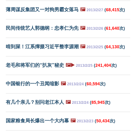
薄周谋反集团又一对狗男霸女落马
🖼️
(
68,415
次)
2013/2/27
民间传统艺人郭德纲：忠孝仁为先
🖼️
(
61,640
次)
2013/2/26
啃到屎！江系撺掇习近平整李源潮
🖼️
(
64,130
次)
2013/2/25
老毛和将军们的“扒灰”秘史
🖼️▶️
(
241,404
次)
2013/2/25
中国银行的一个丑闻缩影
🖼️
(
60,594
次)
2013/2/24
有几个亲儿？别问老江本人
🖼️
(
85,945
次)
2013/2/24
国家粮食局长爆出一个大内幕
🖼️
(
50,434
次)
2013/2/23