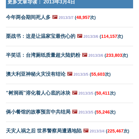
更多文章导读：
2013年3月4日
今年两会期间死人多
🖼️
(
48,957
次)
2013/3/7
栗战书：这是让温家宝最伤心的
🖼️
(
114,157
次)
2013/3/6
半笑话：台湾厕纸质量超大陆奶粉
🖼️
(
233,803
次)
2013/3/6
澳大利亚神秘火灾没有结论
🖼️
(
55,603
次)
2013/3/5
“树洞画”溶化着人心底的冰块
🖼️
(
50,411
次)
2013/3/5
俩小餐馆的故事预言中共结局
🖼️
(
55,246
次)
2013/3/5
天灾人祸之后 世界警察局遭遇地陷
🖼️
(
225,467
次)
2013/3/4