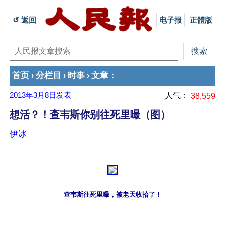
↺ 返回 
电子报
正體版
首页
分栏目
时事
文章
›
›
›
：
2013年3月8日
发表
人气：
38,559
想活？！查韦斯你别往死里嘬（图）
伊冰
查韦斯往死里嘬，被老天收拾了！