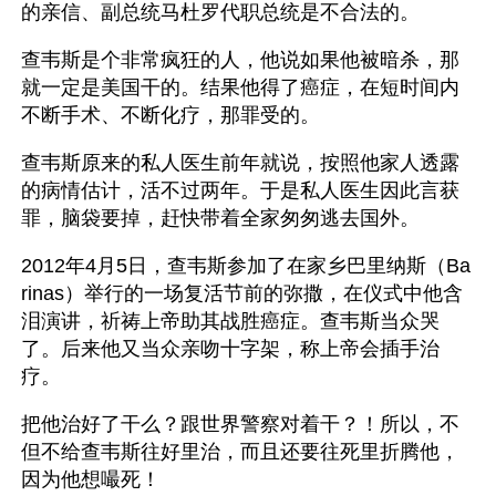
的亲信、副总统马杜罗代职总统是不合法的。
查韦斯是个非常疯狂的人，他说如果他被暗杀，那
就一定是美国干的。结果他得了癌症，在短时间内
不断手术、不断化疗，那罪受的。
查韦斯原来的私人医生前年就说，按照他家人透露
的病情估计，活不过两年。于是私人医生因此言获
罪，脑袋要掉，赶快带着全家匆匆逃去国外。
2012年4月5日，查韦斯参加了在家乡巴里纳斯（Ba
rinas）举行的一场复活节前的弥撒，在仪式中他含
泪演讲，祈祷上帝助其战胜癌症。查韦斯当众哭
了。后来他又当众亲吻十字架，称上帝会插手治
疗。
把他治好了干么？跟世界警察对着干？！所以，不
但不给查韦斯往好里治，而且还要往死里折腾他，
因为他想嘬死！