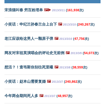
宋浪猫叫春 穷百姓埋单
🖼️▶️
(
161,938
次)
2013/3/11
小笑话：申纪兰孙春兰台上台下
🖼️
(
240,267
次)
2013/3/10
老江应该给这男人一颗原子弹
🖼️
(
47,756
次)
2013/3/10
网友对宋祖英演唱会的评论史无前例
🖼️
(
54,073
次)
2013/3/9
想活？！查韦斯你别往死里嘬
🖼️
(
38,559
次)
2013/3/8
小笑话：赵本山需要复婚
🖼️
(
240,862
次)
2013/3/7
今年两会期间死人多
🖼️
(
48,957
次)
2013/3/7