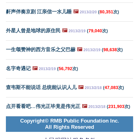
鼾声伴奏京剧 江亲信一水儿睡
🖼️
(
80,351
次)
2013/2/20
外星人曾是地球的原住民
🖼️
(
79,040
次)
2013/2/19
一生颂赞神的西方音乐之父巴赫
🖼️
(
98,638
次)
2013/2/19
名字奇遇记
🖼️
(
56,792
次)
2013/2/19
查韦斯不能说话 总统能认识人儿
🖼️
(
47,083
次)
2013/2/18
点开看看吧…伟光正毕竟是伟光正
🖼️
(
231,903
次)
2013/2/18
Copyright© RMB Public Foundation Inc.
All Rights Reserved