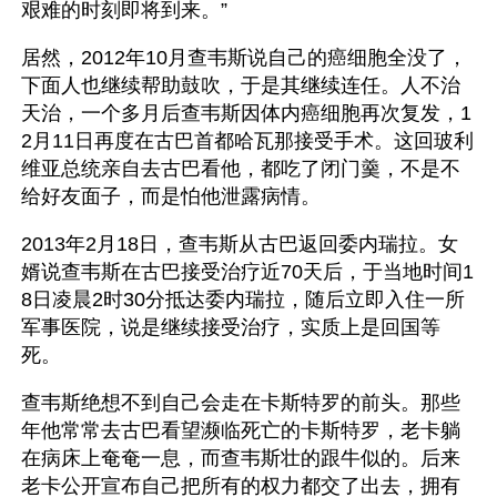
艰难的时刻即将到来。”
居然，2012年10月查韦斯说自己的癌细胞全没了，
下面人也继续帮助鼓吹，于是其继续连任。人不治
天治，一个多月后查韦斯因体内癌细胞再次复发，1
2月11日再度在古巴首都哈瓦那接受手术。这回玻利
维亚总统亲自去古巴看他，都吃了闭门羹，不是不
给好友面子，而是怕他泄露病情。
2013年2月18日，查韦斯从古巴返回委内瑞拉。女
婿说查韦斯在古巴接受治疗近70天后，于当地时间1
8日凌晨2时30分抵达委内瑞拉，随后立即入住一所
军事医院，说是继续接受治疗，实质上是回国等
死。 
查韦斯绝想不到自己会走在卡斯特罗的前头。那些
年他常常去古巴看望濒临死亡的卡斯特罗，老卡躺
在病床上奄奄一息，而查韦斯壮的跟牛似的。后来
老卡公开宣布自己把所有的权力都交了出去，拥有