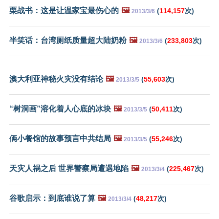
栗战书：这是让温家宝最伤心的
🖼️
(
114,157
次)
2013/3/6
半笑话：台湾厕纸质量超大陆奶粉
🖼️
(
233,803
次)
2013/3/6
澳大利亚神秘火灾没有结论
🖼️
(
55,603
次)
2013/3/5
“树洞画”溶化着人心底的冰块
🖼️
(
50,411
次)
2013/3/5
俩小餐馆的故事预言中共结局
🖼️
(
55,246
次)
2013/3/5
天灾人祸之后 世界警察局遭遇地陷
🖼️
(
225,467
次)
2013/3/4
谷歌启示：到底谁说了算
🖼️
(
48,217
次)
2013/3/4