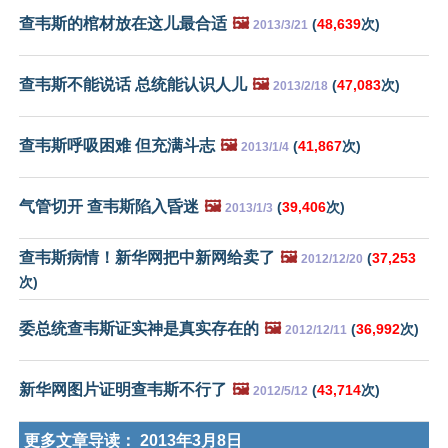
查韦斯的棺材放在这儿最合适
🖼️
(
48,639
次)
2013/3/21
查韦斯不能说话 总统能认识人儿
🖼️
(
47,083
次)
2013/2/18
查韦斯呼吸困难 但充满斗志
🖼️
(
41,867
次)
2013/1/4
气管切开 查韦斯陷入昏迷
🖼️
(
39,406
次)
2013/1/3
查韦斯病情！新华网把中新网给卖了
🖼️
(
37,253
2012/12/20
次)
委总统查韦斯证实神是真实存在的
🖼️
(
36,992
次)
2012/12/11
新华网图片证明查韦斯不行了
🖼️
(
43,714
次)
2012/5/12
更多文章导读：
2013年3月8日