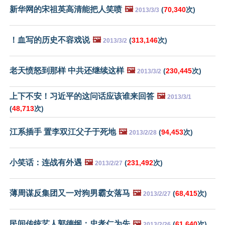
新华网的宋祖英高清能把人笑喷
🖼️
(
70,340
次)
2013/3/3
！血写的历史不容戏说
🖼️
(
313,146
次)
2013/3/2
老天愤怒到那样 中共还继续这样
🖼️
(
230,445
次)
2013/3/2
上下不安！习近平的这问话应该谁来回答
🖼️
2013/3/1
(
48,713
次)
江系插手 置李双江父子于死地
🖼️
(
94,453
次)
2013/2/28
小笑话：连战有外遇
🖼️
(
231,492
次)
2013/2/27
薄周谋反集团又一对狗男霸女落马
🖼️
(
68,415
次)
2013/2/27
民间传统艺人郭德纲：忠孝仁为先
🖼️
(
61,640
次)
2013/2/26