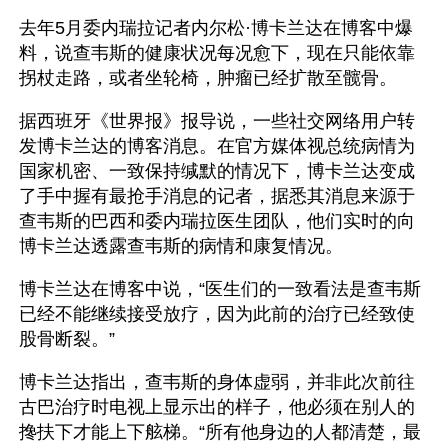
去年5月委内瑞拉记者内尔松·博卡兰达在博客中爆
料，说查韦斯的健康状况每况愈下，现在只能依靠
拐杖走路，或者坐轮椅，肿瘤已经扩散至髋骨。
据西班牙《世界报》报导说，一些社交网络用户转
发博卡兰达的博客消息。在官方媒体视总统病情为
国家机密、一致保持缄默的情况下，博卡兰达变成
了手中握有最抢手消息的记者，据悉其消息来源于
查韦斯的巴西和委内瑞拉医生团队，他们实时的向
博卡兰达透露查韦斯的病情和康复情况。
博卡兰达在博客中说，“医生们的一致看法是查韦斯
已经不能继续接受放疗，因为此前的治疗已经致使
股骨断裂。”
博卡兰达指出，查韦斯的身体虚弱，并非此次前往
古巴治疗时电视上显示出的样子，他必须在别人的
搀扶下才能上下舷梯。“所有他身边的人都清楚，最