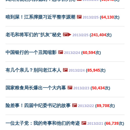
啃到屎！江系撺掇习近平整李源潮
🖼️
(
64,130
次)
2013/2/25
老毛和将军们的“扒灰”秘史
🖼️▶️
(
241,404
次)
2013/2/25
中国银行的一个丑闻缩影
🖼️
(
60,594
次)
2013/2/24
有几个亲儿？别问老江本人
🖼️
(
85,945
次)
2013/2/24
国家粮食局长爆出一个大内幕
🖼️
(
50,434
次)
2013/2/23
险差事！四届中纪委书记的故事
🖼️
(
89,708
次)
2013/2/22
一位太子党：我的奇事和他们的奇迹
🖼️
(
66,739
次)
2013/2/21