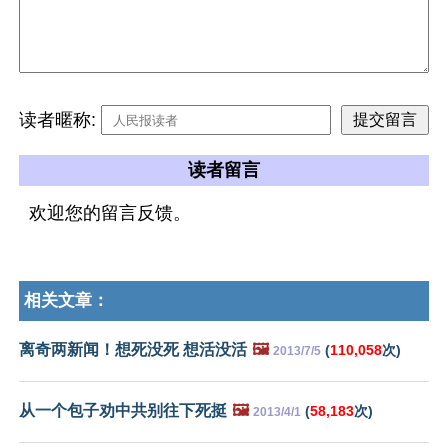
读者暱称:
读者留言
欢迎您的留言反馈。
相关文章：
离奇两新闻！想死没死 想活没活
🖼️
(
110,058
次)
2013/7/5
从一个包子劝中共别往下死挺
🖼️
(
58,183
次)
2013/4/1