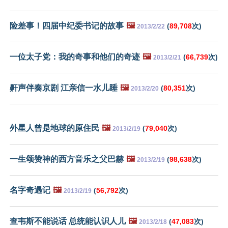
险差事！四届中纪委书记的故事
🖼️
(
89,708
次)
2013/2/22
一位太子党：我的奇事和他们的奇迹
🖼️
(
66,739
次)
2013/2/21
鼾声伴奏京剧 江亲信一水儿睡
🖼️
(
80,351
次)
2013/2/20
外星人曾是地球的原住民
🖼️
(
79,040
次)
2013/2/19
一生颂赞神的西方音乐之父巴赫
🖼️
(
98,638
次)
2013/2/19
名字奇遇记
🖼️
(
56,792
次)
2013/2/19
查韦斯不能说话 总统能认识人儿
🖼️
(
47,083
次)
2013/2/18