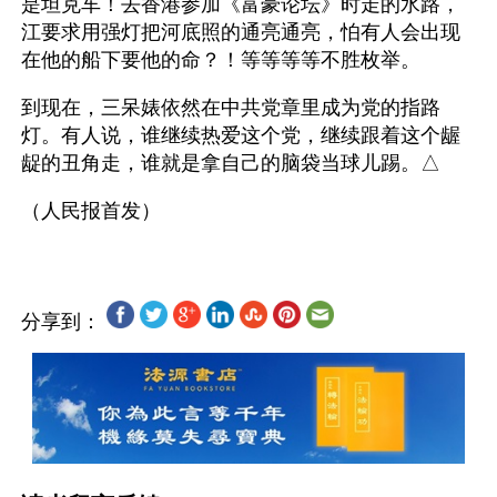
是坦克车！去香港参加《富豪论坛》时走的水路，
江要求用强灯把河底照的通亮通亮，怕有人会出现
在他的船下要他的命？！等等等等不胜枚举。
到现在，三呆婊依然在中共党章里成为党的指路
灯。有人说，谁继续热爱这个党，继续跟着这个龌
龊的丑角走，谁就是拿自己的脑袋当球儿踢。△
分享到：