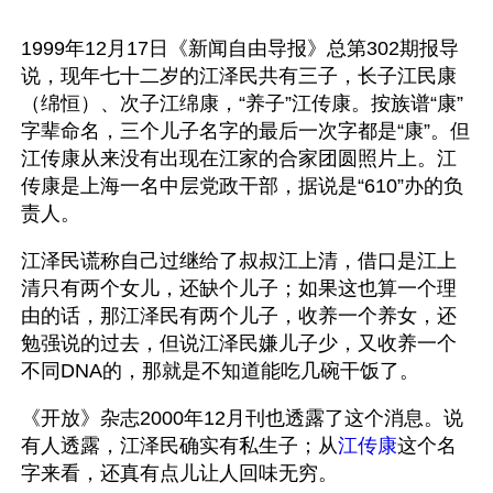
1999年12月17日《新闻自由导报》总第302期报导
说，现年七十二岁的江泽民共有三子，长子江民康
（绵恒）、次子江绵康，“养子”江传康。按族谱“康”
字辈命名，三个儿子名字的最后一次字都是“康”。但
江传康从来没有出现在江家的合家团圆照片上。江
传康是上海一名中层党政干部，据说是“610”办的负
责人。
江泽民谎称自己过继给了叔叔江上清，借口是江上
清只有两个女儿，还缺个儿子；如果这也算一个理
由的话，那江泽民有两个儿子，收养一个养女，还
勉强说的过去，但说江泽民嫌儿子少，又收养一个
不同DNA的，那就是不知道能吃几碗干饭了。
《开放》杂志2000年12月刊也透露了这个消息。说
有人透露，江泽民确实有私生子；从
江传康
这个名
字来看，还真有点儿让人回味无穷。