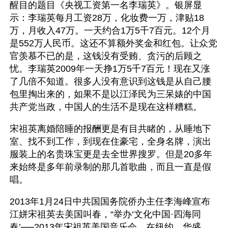
醒目的题目《央视工资第一名李瑞英》。银屏显
示：李瑞英每月工资28万，化妆费一万，津贴18
万，月收入47万。一天约合1万5千7百元。12个月
是552万人民币。这还不算额外奖金和红包。让众党
官羡慕不已的是，这钱没有受贿、贪污的后顾之
忧。李瑞英2009年一天挣1万5千7百元！现在又涨
了几倍不知道。很多人没有意识到这钱是从自己腰
包里掏出来的，如果不是以江泽民为三呆婊的中国
共产党当政，中国人的生活不是现在这样糟糕。
宋祖英离婚陪睡的报酬更是有目共睹的，从睡地下
室、找不到工作，到现在住豪宅，全身名牌，演出
服装上的名贵珠宝更是去全世界搜罗。但是20多年
来始终是多年前录制的那几首歌曲，而且一直是假
唱。
2013年1月24日中共国国务院侨办主任李海峰宣布
江姘宋祖英去美国叫春，“举办‘文化中国·四海同
春’──2013年宋祖英美国音乐会，在纽约、华盛