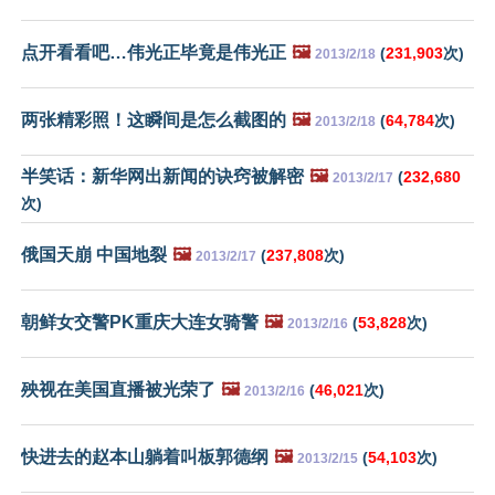
点开看看吧…伟光正毕竟是伟光正
🖼️
(
231,903
次)
2013/2/18
两张精彩照！这瞬间是怎么截图的
🖼️
(
64,784
次)
2013/2/18
半笑话：新华网出新闻的诀窍被解密
🖼️
(
232,680
2013/2/17
次)
俄国天崩 中国地裂
🖼️
(
237,808
次)
2013/2/17
朝鲜女交警PK重庆大连女骑警
🖼️
(
53,828
次)
2013/2/16
殃视在美国直播被光荣了
🖼️
(
46,021
次)
2013/2/16
快进去的赵本山躺着叫板郭德纲
🖼️
(
54,103
次)
2013/2/15