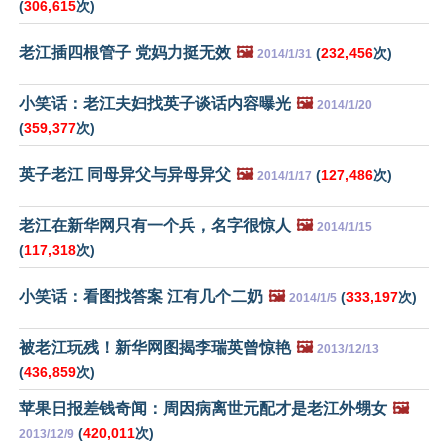
(
306,615
次)
老江插四根管子 党妈力挺无效
🖼️
(
232,456
次)
2014/1/31
小笑话：老江夫妇找英子谈话内容曝光
🖼️
2014/1/20
(
359,377
次)
英子老江 同母异父与异母异父
🖼️
(
127,486
次)
2014/1/17
老江在新华网只有一个兵，名字很惊人
🖼️
2014/1/15
(
117,318
次)
小笑话：看图找答案 江有几个二奶
🖼️
(
333,197
次)
2014/1/5
被老江玩残！新华网图揭李瑞英曾惊艳
🖼️
2013/12/13
(
436,859
次)
苹果日报差钱奇闻：周因病离世元配才是老江外甥女
🖼️
(
420,011
次)
2013/12/9