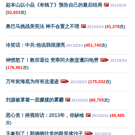
赵本山以小品《有钱了》预告自己的最后结局
🖼️
2013/2/15
(
52,603
次)
奥巴马挑战美宪法 神不会置之不理
🖼️
(
41,278
次)
2013/2/14
冷笑话：中共:他说我很漂亮
(
451,740
次)
2013/2/14
神愤怒了！教宗退位 梵蒂冈大教堂遭闪电劈
🖼️▶️
2013/2/14
(
176,961
次)
万年前海底为何有这遗迹
🖼️▶️
(
175,032
次)
2013/2/13
刘源被罩着一层朦胧的雾霾
🖼️
(
80,755
次)
2013/2/12
恶心党！殃视街访：2013年，你缺啥
🖼️
(
45,485
2013/2/12
次)
天象到了！郭德纲往党的眼里揉沙子
🖼️▶️
2013/2/10