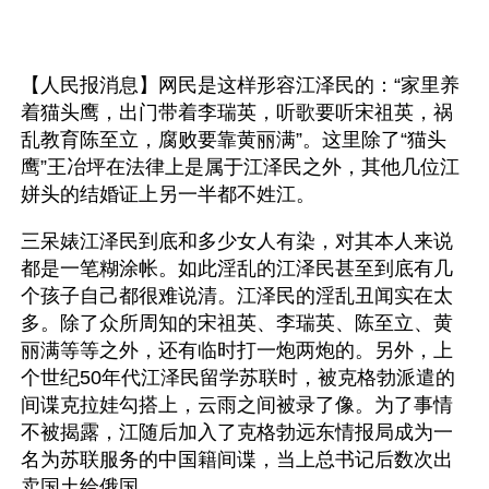
【人民报消息】网民是这样形容江泽民的：“家里养
着猫头鹰，出门带着李瑞英，听歌要听宋祖英，祸
乱教育陈至立，腐败要靠黄丽满”。这里除了“猫头
鹰”王冶坪在法律上是属于江泽民之外，其他几位江
姘头的结婚证上另一半都不姓江。
三呆婊江泽民到底和多少女人有染，对其本人来说
都是一笔糊涂帐。如此淫乱的江泽民甚至到底有几
个孩子自己都很难说清。江泽民的淫乱丑闻实在太
多。除了众所周知的宋祖英、李瑞英、陈至立、黄
丽满等等之外，还有临时打一炮两炮的。另外，上
个世纪50年代江泽民留学苏联时，被克格勃派遣的
间谍克拉娃勾搭上，云雨之间被录了像。为了事情
不被揭露，江随后加入了克格勃远东情报局成为一
名为苏联服务的中国籍间谍，当上总书记后数次出
卖国土给俄国。