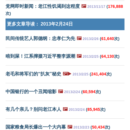
党网即时新闻：老江性饥渴到这程度
🖼️
(
176,888
2013/11/17
次)
更多文章导读：
2013年2月24日
民间传统艺人郭德纲：忠孝仁为先
🖼️
(
61,640
次)
2013/2/26
啃到屎！江系撺掇习近平整李源潮
🖼️
(
64,130
次)
2013/2/25
老毛和将军们的“扒灰”秘史
🖼️▶️
(
241,404
次)
2013/2/25
中国银行的一个丑闻缩影
🖼️
(
60,594
次)
2013/2/24
有几个亲儿？别问老江本人
🖼️
(
85,945
次)
2013/2/24
国家粮食局长爆出一个大内幕
🖼️
(
50,434
次)
2013/2/23