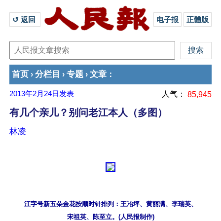
↺ 返回 
电子报
正體版
首页
分栏目
专题
文章
›
›
›
：
2013年2月24日
发表
人气：
85,945
有几个亲儿？别问老江本人（多图）
林凌
江字号新五朵金花按顺时针排列：王冶坪、黄丽满、李瑞英、
宋祖英、陈至立。(人民报制作)