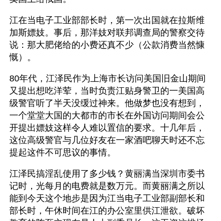
江在当电子工业部部长时，第一次出国就在拉斯维
加斯嫖妓。事后，那洋妓对联邦调查局的警察交待
说：那大肥佬给的小费还真不少（公款消费当然慷
慨）。
80年代，江泽民作为上海市长访问美国旧金山期间
又提出想吃洋荤，当时负责江贴身警卫的一美国高
级警官听了半天没缓过神来。他做梦也没有想到，
一个堂堂大国的大都市的市长在外国访问期间会公
开提出嫖妓这样令人难以置信的要求。十几年后，
这位高级警官与几位好友在一家酒吧聊天时还不忘
提起这件不可思议的事情。
江泽民搞淫乱使用了多少钱？黄丽满当深圳市委书
记时，光每月的电费就是数万元。而黄丽满之所以
能到今天这个地步是因为江当电子工业部副部长和
部长时，午休时间在江的办公室里供江泄欲。破坏