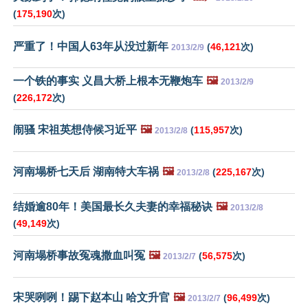
(
175,190
次)
严重了！中国人63年从没过新年
(
46,121
次)
2013/2/9
一个铁的事实 义昌大桥上根本无鞭炮车
🖼️
2013/2/9
(
226,172
次)
闹骚 宋祖英想侍候习近平
🖼️
(
115,957
次)
2013/2/8
河南塌桥七天后 湖南特大车祸
🖼️
(
225,167
次)
2013/2/8
结婚逾80年！美国最长久夫妻的幸福秘诀
🖼️
2013/2/8
(
49,149
次)
河南塌桥事故冤魂撒血叫冤
🖼️
(
56,575
次)
2013/2/7
宋哭咧咧！踢下赵本山 哈文升官
🖼️
(
96,499
次)
2013/2/7