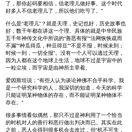
了，那你起码要相信，信老理儿做好事。这个时代
好多人不信老理儿了，所以他们吃亏了。”
什么是“老理儿”？就是天理，史记也好，历史故事也
好，数千年都在讲这一个理。具体的就是中华民族
五千年神传文化中所说的“善恶有报”“法网恢恢疏而
不漏”“种瓜得瓜，种豆得豆”“不是不报，时候未到；
时候一到，一切全报”。没有一个人可以逃过天理，
因为人都在这个地球上生活，地球不过是宇宙中的
一粒尘埃，而宇宙是由神所主宰着。
爱因斯坦说：“有些人认为谈论神佛不合乎科学。我
是一个研究科学的人，我深切的知道，今天的科学
只能证明某种物体的存在，而不能证明某种物体不
存在。”
很多事情看似偶然，那只不过是神利用了一个恰当
的时机对人的善行和恶行做出判决而已。其实在此
之前，恶人会得到很多机会去改过，但“机不可失，