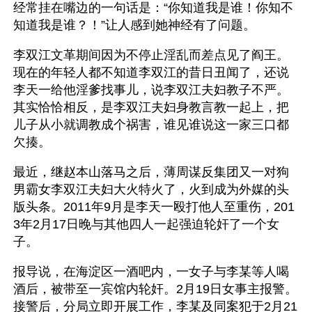
经常挂在嘴边的一句话是：“你知道我是谁！你知不
知道我是谁？！”让人感到她神经有了问题。
李双江文革期间因为不停止淫乱而差点见了阎王。
现在的年轻人都不知道李双江的昔日丑闻了，还说
李天一给他淫爹找事儿，说李双江夫妇教子不严。
其实恰恰相反，是李双江夫妇身教言教一起上，把
儿子从小就调教成个祸害，谁见谁说这一家三口都
欠揍。
最近，继赵本山落马之后，薄周谋反集团又一对狗
男霸女李双江夫妇大火特火了，火到成为外媒的头
版头条。2011年9月是李天一殴打他人至重伤，201
3年2月17日晚与其他四人一起强迫轮奸了一个女
子。
报导说，在海淀区一酒吧内，一女子与李某等人喝
酒后，被带至一宾馆内轮奸。2月19日女事主报警。
接警后，分局立即开展工作，李某及同案犯于2月21