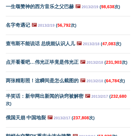
一生颂赞神的西方音乐之父巴赫
🖼️
(
98,638
次)
2013/2/19
名字奇遇记
🖼️
(
56,792
次)
2013/2/19
查韦斯不能说话 总统能认识人儿
🖼️
(
47,083
次)
2013/2/18
点开看看吧…伟光正毕竟是伟光正
🖼️
(
231,903
次)
2013/2/18
两张精彩照！这瞬间是怎么截图的
🖼️
(
64,784
次)
2013/2/18
半笑话：新华网出新闻的诀窍被解密
🖼️
(
232,680
2013/2/17
次)
俄国天崩 中国地裂
🖼️
(
237,808
次)
2013/2/17