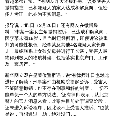
看起来很正常。”“有网友昨天还爆料称，该案受害人
撤销指控，已和嫌疑人的家人达成和解意向，但经
多方考证，此亦为不实消息。”
报导说，“昨日（2月26日）还有网友在微博爆
料：‘李某一案女主角撤销控诉，已达成和解意向，
因李某未满18岁，且当时已经醉酒，即便诉讼被重
判的可能性极低，经李某及其他4名嫌疑人家长奔
走，最终联系上女孩父母并进行了长谈，受害人最
终得到极大的物质补偿，包括落实北京户口、工作
及一套房产。’”
新华网立即在显著位置辟谣，说“有律师昨日也对此
进行了解读：刑事案件由检察院提起公诉，受害人
不能随意撤销，也不存在刑事和解的制度，‘一切不
能单凭一个人的单方说法。’还有律师表示，从北京
警方的官方消息来看，此案件目前处于调查阶段，
还未进入诉讼程序，因此谈不上受害人撤诉。”也就
是说，再想逃过一劫，绝对没门儿。