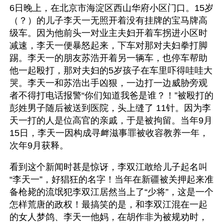
6日晚上，在北京市海淀区西山华府小区门口。15岁
（？）的儿子李天一无照开着没有挂牌的宝马牌高
级车。因为他前头一对业主夫妇开着车拐进小区时
减速，李天一便暴怒起来，下车对那对夫妇拳打脚
踢。李天一的朋友苏浩开着另一辆车，也停车帮助
他一起殴打，那对夫妇的5岁孩子在车里吓得哇哇大
哭。李天一和苏浩出手凶狠，一边打一边威胁旁观
者不得打电话报警“你们知道我爸是谁？！”被殴打的
彭姓男子随后被送到医院，头上缝了 11针。因为李
天一打的人是位高官的亲戚，于是被拘留。当年9月
15日，李天一因构成寻衅滋事罪被收容教养一年，
次年9月获释。
看到这个新闻时甚是惊讶，李双江敢给儿子起名叫
“李天一”，好猖狂的名字！当年在新疆被关押起来准
备枪毙的流氓犯李双江居然当上了“少将”，这是一个
怎样荒唐的政权！最搞笑的是，和李双江混在一起
的女人梦鸽、李天一他妈，在胡作非为被规劝时，