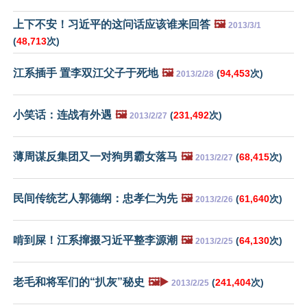
上下不安！习近平的这问话应该谁来回答
🖼️
2013/3/1
(
48,713
次)
江系插手 置李双江父子于死地
🖼️
(
94,453
次)
2013/2/28
小笑话：连战有外遇
🖼️
(
231,492
次)
2013/2/27
薄周谋反集团又一对狗男霸女落马
🖼️
(
68,415
次)
2013/2/27
民间传统艺人郭德纲：忠孝仁为先
🖼️
(
61,640
次)
2013/2/26
啃到屎！江系撺掇习近平整李源潮
🖼️
(
64,130
次)
2013/2/25
老毛和将军们的“扒灰”秘史
🖼️▶️
(
241,404
次)
2013/2/25