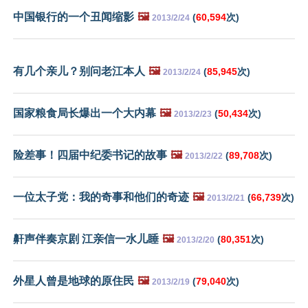
中国银行的一个丑闻缩影
🖼️
(
60,594
次)
2013/2/24
有几个亲儿？别问老江本人
🖼️
(
85,945
次)
2013/2/24
国家粮食局长爆出一个大内幕
🖼️
(
50,434
次)
2013/2/23
险差事！四届中纪委书记的故事
🖼️
(
89,708
次)
2013/2/22
一位太子党：我的奇事和他们的奇迹
🖼️
(
66,739
次)
2013/2/21
鼾声伴奏京剧 江亲信一水儿睡
🖼️
(
80,351
次)
2013/2/20
外星人曾是地球的原住民
🖼️
(
79,040
次)
2013/2/19