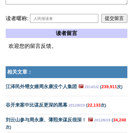
读者暱称:
读者留言
欢迎您的留言反馈。
相关文章：
江泽民外甥女婿周永康没个人集团
🖼️
(
239,911
次)
2014/1/2
谷开来案中比谋反更深的黑幕
(
22,133
次)
2012/8/10
刘云山参与周永康、薄熙来谋反很深！
🖼️
(
34,240
2012/6/19
次)