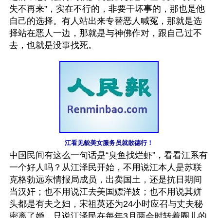
失不再来”，实在不行的，非要干坏事的，那也是他
自己的选择。有人站出来专替恶人喊冤，那就是选
择站在恶人一边，那就是与神佛作对，跟自己过不
去，也就是没事找死。
江看见貌美女服务员就散德行！
中国民间有这么一句话是“臭鱼找烂虾”，看看江系有
一个好人吗？从江泽民开始，不用说江本人是苏联
克格勃远东情报局成员，出卖国土，还是抗日期间
当汉奸；也不用说江去美国嫖洋妓；也不用说其姘
头都是有夫之妇，宋祖英还为24小时应召与丈夫秘
密离了婚，只说江泽民在每年3月两会时转着圈儿的