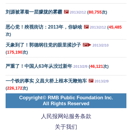
刘源被罩着一层朦胧的雾霾
🖼️
(
80,755
次)
2013/2/12
恶心党！殃视街访：2013年，你缺啥
🖼️
(
45,485
2013/2/12
次)
天象到了！郭德纲往党的眼里揉沙子
🖼️▶️
2013/2/10
(
175,190
次)
严重了！中国人63年从没过新年
(
46,121
次)
2013/2/9
一个铁的事实 义昌大桥上根本无鞭炮车
🖼️
2013/2/9
(
226,172
次)
Copyright© RMB Public Foundation Inc.
All Rights Reserved
人民报网站服务条款
关于我们