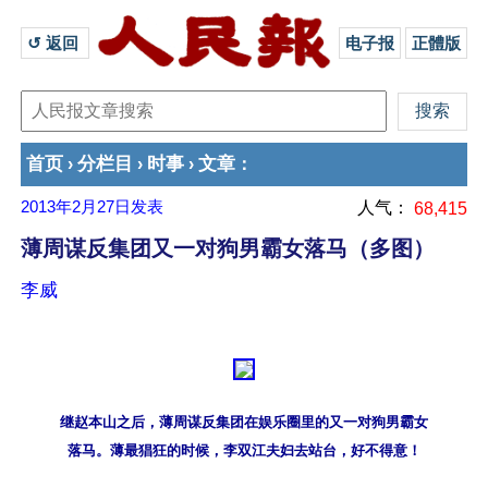
↺ 返回 
电子报
正體版
首页
分栏目
时事
文章
›
›
›
：
2013年2月27日
发表
人气：
68,415
薄周谋反集团又一对狗男霸女落马（多图）
李威
继赵本山之后，薄周谋反集团在娱乐圈里的又一对狗男霸女
落马。薄最猖狂的时候，李双江夫妇去站台，好不得意！