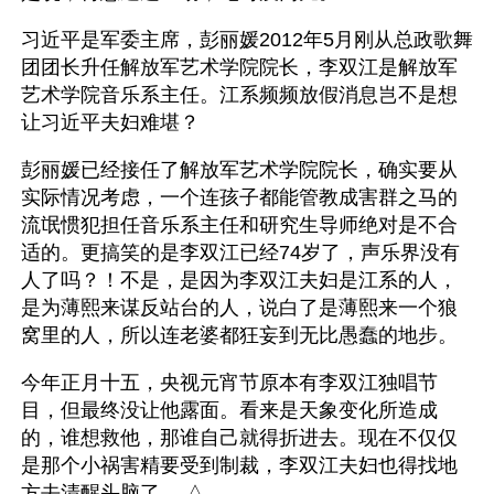
习近平是军委主席，彭丽媛2012年5月刚从总政歌舞
团团长升任解放军艺术学院院长，李双江是解放军
艺术学院音乐系主任。江系频频放假消息岂不是想
让习近平夫妇难堪？
彭丽媛已经接任了解放军艺术学院院长，确实要从
实际情况考虑，一个连孩子都能管教成害群之马的
流氓惯犯担任音乐系主任和研究生导师绝对是不合
适的。更搞笑的是李双江已经74岁了，声乐界没有
人了吗？！不是，是因为李双江夫妇是江系的人，
是为薄熙来谋反站台的人，说白了是薄熙来一个狼
窝里的人，所以连老婆都狂妄到无比愚蠢的地步。
今年正月十五，央视元宵节原本有李双江独唱节
目，但最终没让他露面。看来是天象变化所造成
的，谁想救他，那谁自己就得折进去。现在不仅仅
是那个小祸害精要受到制裁，李双江夫妇也得找地
方去清醒头脑了。 △