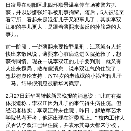
日凌晨在朝阳区北四环顺景温泉停车场被警方抓
获，并以涉嫌强奸罪被刑事拘留。随后，5人被送至
看守所。看起来是混蛋儿子又犯事儿了，其实李双
江犯的事儿更大，是跟着薄熙来谋反的掉脑袋的大
事儿。
前一阶段，一说薄熙来要按罪量刑，江系就有人赶
快出来散风说，薄熙来心脏病送进医院抢救了，想
获得同情。现在一说李双江的儿子要判刑，就又有
人出来搅局，散布假消息，说李双江气的住院了，
想获得舆论支持，放74岁的老流氓的小祸害精儿子
一马。结果假消息被新华网戳穿。
2月27日新华网转载新民晚报的消息说：“此前有媒
体报道称，李双江因为儿子的事气得生病住院。但
经记者核实，李双江并未住院，昨日，解放军艺术
学院艺考开考，他还出现在评委席上。”“校内工作人
员否认李双江已经住院，并表示其每天都来学校，