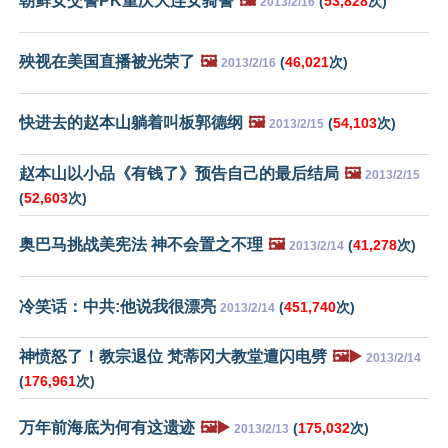
朝鲜女交警PK重庆大连女骑警
🖼️
(
53,828
次)
2013/2/16
殃视在美国直播被光荣了
🖼️
(
46,021
次)
2013/2/16
快进去的赵本山躺着叫板郭德纲
🖼️
(
54,103
次)
2013/2/15
赵本山以小品《有钱了》预告自己的最后结局
🖼️
2013/2/15
(
52,603
次)
奥巴马挑战美宪法 神不会置之不理
🖼️
(
41,278
次)
2013/2/14
冷笑话：中共:他说我很漂亮
(
451,740
次)
2013/2/14
神愤怒了！教宗退位 梵蒂冈大教堂遭闪电劈
🖼️▶️
2013/2/14
(
176,961
次)
万年前海底为何有这遗迹
🖼️▶️
(
175,032
次)
2013/2/13