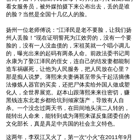
看女服务员，被外媒拍摄下来公布出去，丢的是谁
的脸？当然是全国十几亿人的脸。
扬州一位老师傅说：“江泽民是老不要脸，让我们扬
州人丢脸！”现在证明誓死为江效劳的，没有一个要
脸的，没有一人没血债的，宋祖英就一个唱小调儿
的，曝光出来的起码有两条人命。前政法委书记周
永康为了娶江泽民的侄女，连自己的结发妻都能制
造车祸碾死，让他为人民服务，把人民放在心里？
那是痴人说梦。薄熙来夫妻俩甚至带头干起活摘佛
法修炼人器官的买卖，还把尸体卖给外国人做成塑
化人，全世界展览。赵本山跟薄熙来来往密切，赚
黑钱连东北老乡都给坑到倾家荡产，导致有人自
杀。一个没念过两天书，在田间地头演二人转的，
能转出人命来，能转到成为薄熙来谋反集团委任的
文化部长，真是具足中共国的社会主义特色。 
这两年，李双江又火了，第一次“小火”在2011年9月