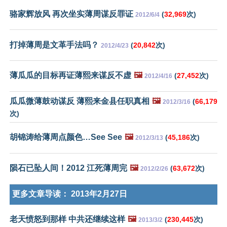
骆家辉放风 再次坐实薄周谋反罪证
(
32,969
次)
2012/6/4
打掉薄周是文革手法吗？
(
20,842
次)
2012/4/23
薄瓜瓜的目标再证薄熙来谋反不虚
🖼️
(
27,452
次)
2012/4/16
瓜瓜微薄鼓动谋反 薄熙来金县任职真相
🖼️
(
66,179
2012/3/16
次)
胡锦涛给薄周点颜色…See See
🖼️
(
45,186
次)
2012/3/13
陨石已坠人间！2012 江死薄周完
🖼️
(
63,672
次)
2012/2/26
更多文章导读：
2013年2月27日
老天愤怒到那样 中共还继续这样
🖼️
(
230,445
次)
2013/3/2