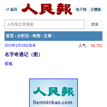
↺ 返回 
电子报
正體版
首页
分栏目
奇闻
文章
›
›
›
：
2013年2月19日
发表
人气：
56,792
名字奇遇记（图）
紫巍