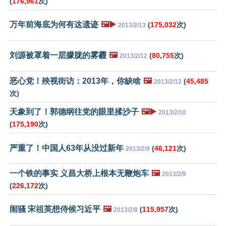
(
176,961
次)
万年前海底为何有这遗迹
🖼️▶️
(
175,032
次)
2013/2/13
刘源被罩着一层朦胧的雾霾
🖼️
(
80,755
次)
2013/2/12
恶心党！殃视街访：2013年，你缺啥
🖼️
(
45,485
2013/2/12
次)
天象到了！郭德纲往党的眼里揉沙子
🖼️▶️
2013/2/10
(
175,190
次)
严重了！中国人63年从没过新年
(
46,121
次)
2013/2/9
一个铁的事实 义昌大桥上根本无鞭炮车
🖼️
2013/2/9
(
226,172
次)
闹骚 宋祖英想侍候习近平
🖼️
(
115,957
次)
2013/2/8