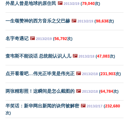
外星人曾是地球的原住民
🖼️
(
79,040
次)
2013/2/19
一生颂赞神的西方音乐之父巴赫
🖼️
(
98,638
次)
2013/2/19
名字奇遇记
🖼️
(
56,792
次)
2013/2/19
查韦斯不能说话 总统能认识人儿
🖼️
(
47,083
次)
2013/2/18
点开看看吧…伟光正毕竟是伟光正
🖼️
(
231,903
次)
2013/2/18
两张精彩照！这瞬间是怎么截图的
🖼️
(
64,784
次)
2013/2/18
半笑话：新华网出新闻的诀窍被解密
🖼️
(
232,680
2013/2/17
次)