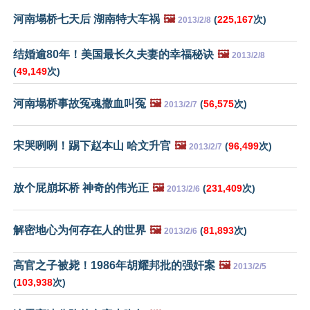
河南塌桥七天后 湖南特大车祸
🖼️
(
225,167
次)
2013/2/8
结婚逾80年！美国最长久夫妻的幸福秘诀
🖼️
2013/2/8
(
49,149
次)
河南塌桥事故冤魂撒血叫冤
🖼️
(
56,575
次)
2013/2/7
宋哭咧咧！踢下赵本山 哈文升官
🖼️
(
96,499
次)
2013/2/7
放个屁崩坏桥 神奇的伟光正
🖼️
(
231,409
次)
2013/2/6
解密地心为何存在人的世界
🖼️
(
81,893
次)
2013/2/6
高官之子被毙！1986年胡耀邦批的强奸案
🖼️
2013/2/5
(
103,938
次)