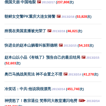
俄国天崩 中国地裂
🖼️
(
237,808
次)
2013/2/17
朝鲜女交警PK重庆大连女骑警
🖼️
(
53,828
次)
2013/2/16
殃视在美国直播被光荣了
🖼️
(
46,021
次)
2013/2/16
快进去的赵本山躺着叫板郭德纲
🖼️
(
54,103
次)
2013/2/15
赵本山以小品《有钱了》预告自己的最后结局
🖼️
2013/2/15
(
52,603
次)
奥巴马挑战美宪法 神不会置之不理
🖼️
(
41,278
次)
2013/2/14
冷笑话：中共:他说我很漂亮
(
451,740
次)
2013/2/14
神愤怒了！教宗退位 梵蒂冈大教堂遭闪电劈
🖼️▶️
2013/2/14