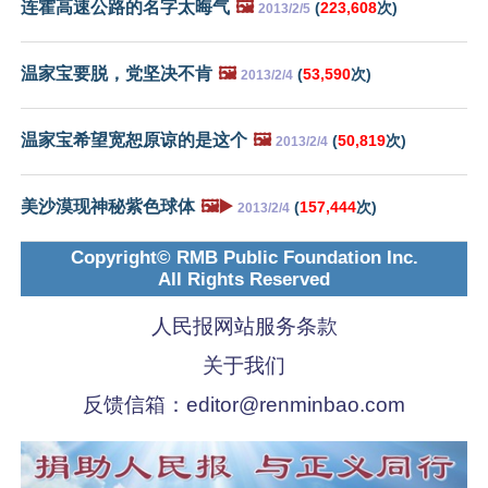
连霍高速公路的名字太晦气
🖼️
(
223,608
次)
2013/2/5
温家宝要脱，党坚决不肯
🖼️
(
53,590
次)
2013/2/4
温家宝希望宽恕原谅的是这个
🖼️
(
50,819
次)
2013/2/4
美沙漠现神秘紫色球体
🖼️▶️
(
157,444
次)
2013/2/4
Copyright© RMB Public Foundation Inc.
All Rights Reserved
人民报网站服务条款
关于我们
反馈信箱：
editor@renminbao.com