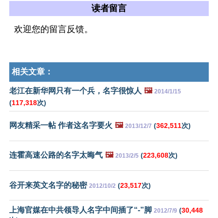
读者留言
欢迎您的留言反馈。
相关文章：
老江在新华网只有一个兵，名字很惊人
🖼️
2014/1/15
(
117,318
次)
网友精采一帖 作者这名字要火
🖼️
(
362,511
次)
2013/12/7
连霍高速公路的名字太晦气
🖼️
(
223,608
次)
2013/2/5
谷开来英文名字的秘密
(
23,517
次)
2012/10/2
上海官媒在中共领导人名字中间插了“-”脚
(
30,448
2012/7/9