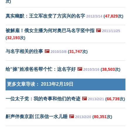
次)
真实幽默：王立军改变了方滨兴的名字
(
47,829
次)
2012/3/14
被解雇！俄女主播为何对奥巴马名字竖中指
🖼️
2011/11/25
(
32,193
次)
与名字相关的往事
🖼️
(
31,747
次)
2010/10/8
给“操”姓准爸爸帮个忙：这名字好
🖼️
(
38,503
次)
2010/3/16
更多文章导读：
2013年2月19日
一位太子党：我的奇事和他们的奇迹
🖼️
(
66,739
次)
2013/2/21
鼾声伴奏京剧 江亲信一水儿睡
🖼️
(
80,351
次)
2013/2/20