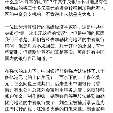
什么是“不寻常的动向”？中共中央银行不可能没有任
何缘由的将三十多亿美元的资金转移到加勒此海地
区的中资分支机构。不肯说出来就是有大鬼！ 

一位国际清算银行的高级经济学家称，这是中共中
央银行“第一次出现这样的情况”，“但是中间的原因
我们不清楚。我们曾经去加勒比海地区的中资银行
询问，但是对方不愿回答。对于其中的原因，有一
些猜测，但猜测毕竟不能算是事实。可能只有中国
国内的银行自己知道。” 

在强大的压力下，中国银行只勉强承认转移了八十
多亿港元（约十亿美元），而余下的二十多亿美
元，怎么问也三缄其口。后来查出中国银行（香
港）有限公司总裁刘金宝利用职务之便，采取转移
账户资金、制作假账、销毁账目等手段转移到加勒
比海地区的中资银行去了，刘金宝被捕后承认是为
江泽民转的账，江准备灭他的口但未遂。刘金宝判