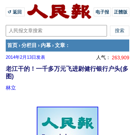
↺ 返回 
电子报
正體版
首页
分栏目
内幕
文章
›
›
›
：
2014年2月13日
发表
人气：
263,909
老江干的！一千多万元飞进尉健行银行户头(多
图)
林立