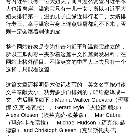
亏习近平只有一位大姐夫，而且怎么调查习近平本
人也没离岸。温家宝只有一儿一女，所以习近平大
姐夫排行第一，温的儿子血缘近排行老二、女婿排
行老三。幸亏温家宝身上连点钱屑都刮不下来，否
则一定会嚷着剥他的皮。

整个网站好象是专为打击习近平和温家宝建立的，
所以三瓜两枣中夹杂着这篇中文长篇揭发材料，在
网站上格外醒目。不懂英文的中国人上去只有一个
选择，只能看这篇。

这篇文章还标明是六位记者写的，英文名字按对该
文章奉献大小、功劳多少而排列的，咱给翻译成中
文，先后顺序如下：Marina Walker Guevara（玛丽
娜-沃克-格瓦拉）， Gerard Ryle（杰拉德-赖尔）， 
Alexa Olesen（埃莱克萨-欧莱森），Mar Cabra
（玛尔-卡布瑞拉），Michael Hudson（迈克尔-赫
德森） and Christoph Giesen（克里斯托夫-吉