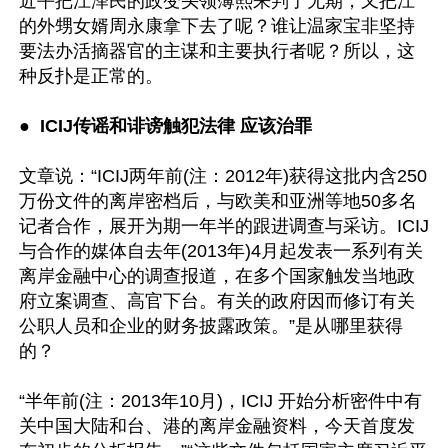
近平把江泽民的政变头领薄熙来判了无期，又把江
的外甥女婿周永康拿下去了呢？谁让温家宝非坚持
要法办活摘器官的主谋和主要执行者呢？所以，这
种反扑是正常的。

●  
ICIJ传谣和诽谤触犯法律 应该治罪 
文章说：“ICIJ两年前(注：2012年)获得这批内含250
万份文件的离岸密档后，与欧美和亚洲等地50多名
记者合作，展开为期一年半的跟进调查与采访。ICIJ
与合作的媒体自去年(2013年)4月起发表一系列有关
离岸金融中心的调查报道，在多个国家触发当地政
府立案调查、高官下台。有关的政府因而修订有关
公职人员和企业的财务披露政策。”是从哪里获得
的？

“半年前(注：2013年10月)，ICIJ 开始分析密件中有
关中国大陆和台、港的离岸金融资料，今天首度发