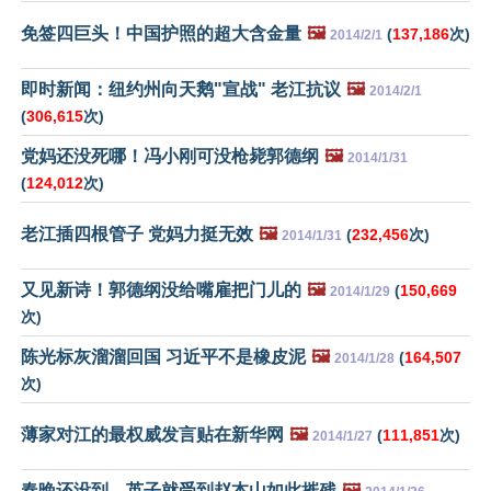
免签四巨头！中国护照的超大含金量
🖼️
(
137,186
次)
2014/2/1
即时新闻：纽约州向天鹅"宣战" 老江抗议
🖼️
2014/2/1
(
306,615
次)
党妈还没死哪！冯小刚可没枪毙郭德纲
🖼️
2014/1/31
(
124,012
次)
老江插四根管子 党妈力挺无效
🖼️
(
232,456
次)
2014/1/31
又见新诗！郭德纲没给嘴雇把门儿的
🖼️
(
150,669
2014/1/29
次)
陈光标灰溜溜回国 习近平不是橡皮泥
🖼️
(
164,507
2014/1/28
次)
薄家对江的最权威发言贴在新华网
🖼️
(
111,851
次)
2014/1/27
春晚还没到，英子就受到赵本山如此摧残
🖼️