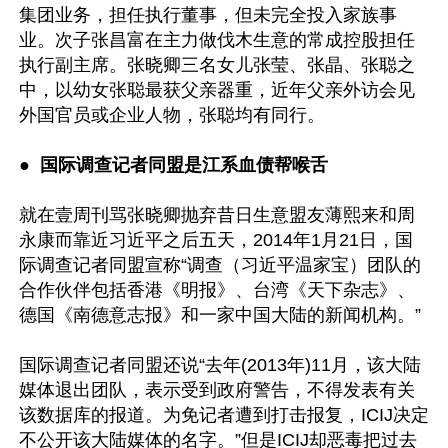
集团业务，担任执行董事，但未完全投入家族事
业。次子张昌富在主力做伐木生意的常成控股担任
执行副主席。张晓卿三名女儿张莹、张晶、张聪之
中，以幼女张聪最获父亲器重，近年父亲外访会见
外国官员或企业人物，张聪均有同行。

●  
国际调查记者同盟是江系血债帮喉舌 
就在壹周刊骂张晓卿抛弃昔日生意盟友薄熙来和周
永康而靠近习近平之后五天，2014年1月21日，国
际调查记者同盟宣称“调查（习近平温家宝）团队的
合作伙伴包括香港《明报》、台湾《天下杂志》、
德国《南德意志报》和一家中国大陆的新闻机构。”

国际调查记者同盟还说“去年(2013年)11月，该大陆
媒体退出团队，表示受到政府警告，不得发表有关
该数据库的报道。为免记者遭到打击报复，ICIJ决定
不公开该大陆媒体的名字。”但是ICIJ却恶毒把过去