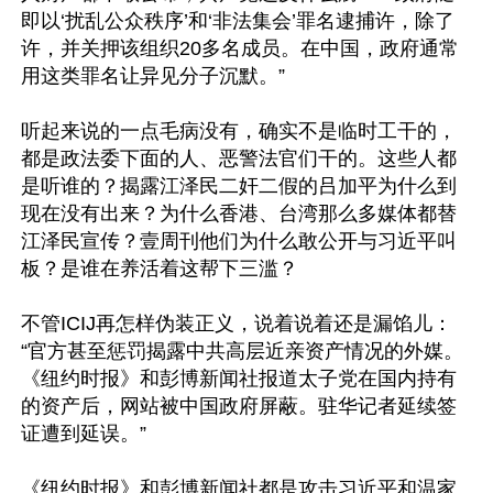
即以‘扰乱公众秩序’和‘非法集会’罪名逮捕许，除了
许，并关押该组织20多名成员。在中国，政府通常
用这类罪名让异见分子沉默。”

听起来说的一点毛病没有，确实不是临时工干的，
都是政法委下面的人、恶警法官们干的。这些人都
是听谁的？揭露江泽民二奸二假的吕加平为什么到
现在没有出来？为什么香港、台湾那么多媒体都替
江泽民宣传？壹周刊他们为什么敢公开与习近平叫
板？是谁在养活着这帮下三滥？

不管ICIJ再怎样伪装正义，说着说着还是漏馅儿：
“官方甚至惩罚揭露中共高层近亲资产情况的外媒。
《纽约时报》和彭博新闻社报道太子党在国内持有
的资产后，网站被中国政府屏蔽。驻华记者延续签
证遭到延误。”

《纽约时报》和彭博新闻社都是攻击习近平和温家