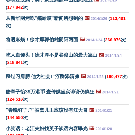
2014/1/26
(
177,842
次)
从新华网烤吃"癞蛤蟆"新闻所想到的
🖼️
(
113,491
2014/1/26
次)
将遇麻烦！徐才厚郭伯雄阴阳两面
🖼️
(
266,976
次)
2014/1/24
吃人血馒头！徐才厚不是谷俊山的最大靠山
🖼️
2014/1/24
(
218,841
次)
踩过习肩膀 他为社会止浮躁添清凉
🖼️
(
190,477
次)
2014/1/23
赔章子怡39万港币 壹传媒坐实诽谤仍疯狂
🖼️
2014/1/21
(
124,516
次)
"春晚钉子户"被窝儿里应该没有江大哥
🖼️
2014/1/21
(
144,550
次)
小笑话：老江夫妇找英子谈话内容曝光
🖼️
2014/1/20