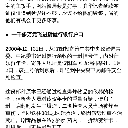
宝的主攻手，网站被屏蔽是好事，驻华记者延续签
证仅仅遭到延误还不够，应该不给他们续签，省的
他们有机会干更多坏事。

●  
一千多万元飞进尉健行银行户口 
2000年12月31日，从沈阳投寄给中共中央政治局常
委、中纪委书记尉健行亲收的一封挂号信，内附音
乐贺年卡。寄件人地址是沈阳军区政治部某处。1月
2日，该挂号信到京后，即送到中央警卫局邮件安全
处检查。 

这份邮件原本已经通过检查爆炸物品的仪器的检
查，但检查人员对该贺年卡的重量有疑，便启了
封。启封时发生了爆炸，二名检查人员当场被炸至
重伤，当即送往301总医院救治，终因伤势过重不治
死亡。剧毒品掺在浓烈的炸药内，一拆动贺年卡，
引爆后，剧毒品就散开了。 
