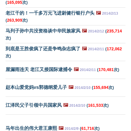
(
165,095
次)
老江干的！一千多万元飞进尉健行银行户头
🖼️
2014/2/13
(
263,909
次)
马列子孙中共没资格谈中华民族家风
🖼️
(
235,714
2014/2/12
次)
到底是王胜俊疯了还是争鸣杂志疯了
🖼️
(
172,062
2014/2/11
次)
屋漏雨连天 老江又接国际逮捕令
🖼️
(
170,481
次)
2014/2/11
赵本山爱党妈vs郭德纲爱儿子
🖼️
(
155,694
次)
2014/2/10
江泽民父子引领中共国家风
🖼️
(
161,533
次)
2014/2/10
马年出生的伟大君王康熙
🖼️
(
61,716
次)
2014/2/9