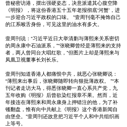
曾秘密访港，摆出强硬姿态，决意派遣其心腹空降
《明报》，将这份香港五十五年老报彻底‘河蟹’，进
一步迎合习近平政权的口味。 ”壹周刊毫不掩饰自己
的江系喉舌身份，可见这里的油水有多大。

壹周刊说：“习近平近日大举清剿与薄熙来关系密切
的周永康中石油派系，”“张晓卿曾经是薄熙来的支持
者，两人曾同台大唱红歌，”但图片上却是薄熙来与
凤凰卫视董事长刘长乐。

壹周刊知道香港人都痛恨中共，就恶心张晓卿说：
“薄熙来出事后，张晓卿随即转向狠批薄政权。 ”“本
刊记者走访大马，得悉张晓卿一直心系共产党，九
五年收购《明报》后曾欲染红报章不果。然而，近
年接连在薄熙来和周永康身上押错注的他，为了补
镬翻盘，惟有向中共献上《明报》这个香港新闻自
由堡垒。”壹周刊还故意把习近平个人和中共组织画
上等号。
