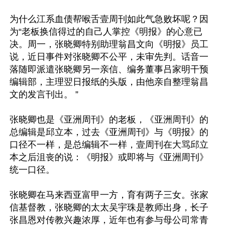
为什么江系血债帮喉舌壹周刊如此气急败坏呢？因
为“老板换信得过的自己人掌控《明报》的心意已
决。周一，张晓卿特别助理翁昌文向《明报》员工
说，近日事件对张晓卿不公平，未审先判。话音一
落随即派遣张晓卿另一亲信、编务董事吕家明干预
编辑部，主理翌日报纸的头版，由他亲自整理翁昌
文的发言刊出。 ”

张晓卿也是《亚洲周刊》的老板，《亚洲周刊》的
总编辑是邱立本，过去《亚洲周刊》与《明报》的
口径不一样，是总编辑不一样，壹周刊在大骂邱立
本之后沮丧的说：《明报》或即将与《亚洲周刊》
统一口径。

张晓卿在马来西亚富甲一方，育有两子三女。张家
信基督教，张晓卿的太太吴宇珠是教师出身，长子
张昌恩对传教兴趣浓厚，近年也有参与母公司常青