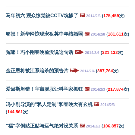
马年初六 观众惊觉被CCTV坑惨了
🖼️
(
175,459
次)
2014/2/8
够损！新华网惊现宋祖英中年结婚照
🖼️
(
181,611
次)
2014/2/8
冤哪！冯小刚春晚前没说这句话
🖼️▶️
(
321,132
次)
2014/2/6
金正恩将被江系暗杀的预告片
🖼️▶️
(
387,764
次)
2014/2/4
爱因斯坦错！宇宙膨胀让科学家抓狂
🖼️
(
217,874
次)
2014/2/3
冯小刚导演的"私人定制"和春晚大有玄机
🖼️
2014/2/3
(
144,561
次)
"福"字倒贴正贴与运气绝对没关系
🖼️
(
106,857
次)
2014/2/2