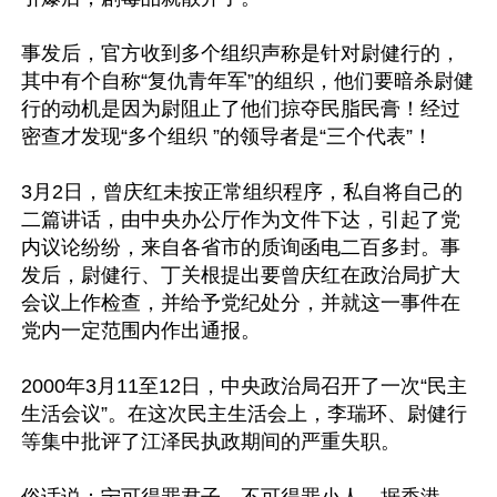
事发后，官方收到多个组织声称是针对尉健行的，
其中有个自称“复仇青年军”的组织，他们要暗杀尉健
行的动机是因为尉阻止了他们掠夺民脂民膏！经过
密查才发现“多个组织 ”的领导者是“三个代表”！ 

3月2日，曾庆红未按正常组织程序，私自将自己的
二篇讲话，由中央办公厅作为文件下达，引起了党
内议论纷纷，来自各省市的质询函电二百多封。事
发后，尉健行、丁关根提出要曾庆红在政治局扩大
会议上作检查，并给予党纪处分，并就这一事件在
党内一定范围内作出通报。 

2000年3月11至12日，中央政治局召开了一次“民主
生活会议”。在这次民主生活会上，李瑞环、尉健行
等集中批评了江泽民执政期间的严重失职。

俗话说：宁可得罪君子，不可得罪小人。据香港