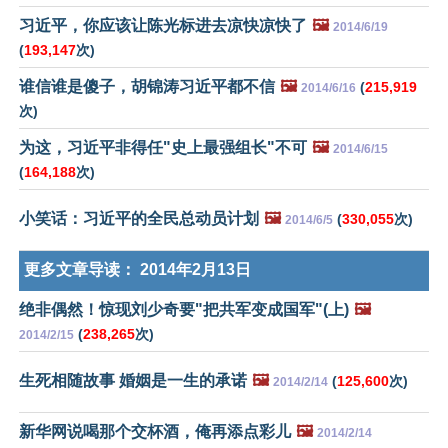
习近平，你应该让陈光标进去凉快凉快了
🖼️
2014/6/19
(
193,147
次)
谁信谁是傻子，胡锦涛习近平都不信
🖼️
(
215,919
2014/6/16
次)
为这，习近平非得任"史上最强组长"不可
🖼️
2014/6/15
(
164,188
次)
小笑话：习近平的全民总动员计划
🖼️
(
330,055
次)
2014/6/5
更多文章导读：
2014年2月13日
绝非偶然！惊现刘少奇要"把共军变成国军"(上)
🖼️
(
238,265
次)
2014/2/15
生死相随故事 婚姻是一生的承诺
🖼️
(
125,600
次)
2014/2/14
新华网说喝那个交杯酒，俺再添点彩儿
🖼️
2014/2/14