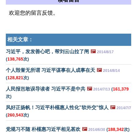
欢迎您的留言反馈。
相关文章：
习近平，发发善心吧，帮刘云山拉了闸
🖼️
2014/8/17
(
138,765
次)
个人毁誉无所谓 习近平谋事在人成事在天
🖼️
2014/8/14
(
128,821
次)
人民报岂敢误导读者 习近平不是中共
🖼️
(
161,379
2014/7/13
次)
风好正扬帆！习近平朴槿惠人性化"软外交"惊人
🖼️
2014/7/7
(
260,543
次)
党规习不随 朴槿惠习近平相见甚欢
🖼️
(
188,342
次)
2014/6/30