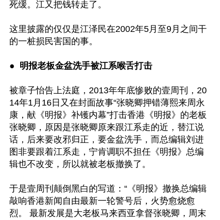
死缓。江又把钱转走了。

这里披露的仅仅是江泽民在2002年5月至9月之间干
的一桩损民害国的事。

●  
明报老板金盆洗手被江系喉舌打击 
被章子怡告上法庭，2013年年底惨败的壹周刊，20
14年1月16日又在封面故事“张晓卿押错薄熙来周永
康，献《明报》补镬内幕”打击香港《明报》的老板
张晓卿，原因是张晓卿原来跟江系走的近，替江说
话，后来要改邪归正，要金盆洗手，而总编辑刘进
图非要跟着江系走，宁肯调职不担任《明报》总编
辑也不改变，所以就被老板撤换了。

于是壹周刊颠倒黑白的写道：“《明报》撤换总编辑
敲响香港新闻自由最新一轮警号后，火势愈烧愈
烈。 最新发展是大老板马来西亚拿督张晓卿，周末