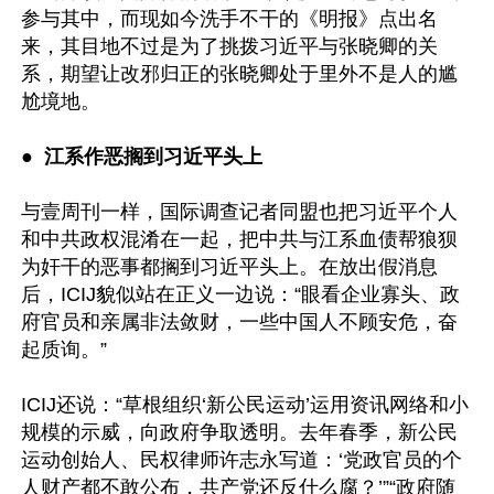
参与其中，而现如今洗手不干的《明报》点出名
来，其目地不过是为了挑拨习近平与张晓卿的关
系，期望让改邪归正的张晓卿处于里外不是人的尴
尬境地。

●  
江系作恶搁到习近平头上 
与壹周刊一样，国际调查记者同盟也把习近平个人
和中共政权混淆在一起，把中共与江系血债帮狼狈
为奸干的恶事都搁到习近平头上。在放出假消息
后，ICIJ貌似站在正义一边说：“眼看企业寡头、政
府官员和亲属非法敛财，一些中国人不顾安危，奋
起质询。”

ICIJ还说：“草根组织‘新公民运动’运用资讯网络和小
规模的示威，向政府争取透明。去年春季，新公民
运动创始人、民权律师许志永写道：‘党政官员的个
人财产都不敢公布，共产党还反什么腐？’”“政府随