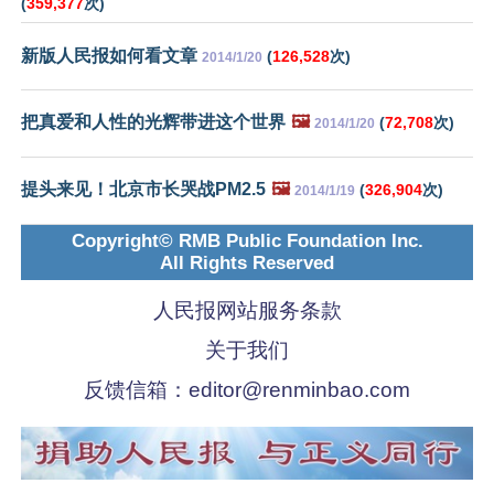
(
359,377
次)
新版人民报如何看文章
(
126,528
次)
2014/1/20
把真爱和人性的光辉带进这个世界
🖼️
(
72,708
次)
2014/1/20
提头来见！北京市长哭战PM2.5
🖼️
(
326,904
次)
2014/1/19
Copyright© RMB Public Foundation Inc.
All Rights Reserved
人民报网站服务条款
关于我们
反馈信箱：
editor@renminbao.com