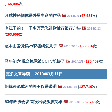
(
165,095
次)
月球神秘物体是外星生命的作品
🖼️
(
57,581
次)
2014/2/9
老江干的！一千多万元飞进尉健行银行户头
🖼️
2014/2/13
(
263,909
次)
赵本山爱党妈vs郭德纲爱儿子
🖼️
(
155,694
次)
2014/2/10
马年初六 观众惊觉被CCTV坑惨了
🖼️
(
175,459
次)
2014/2/8
更多文章导读：
2013年3月11日
胡锦涛流成河的将不仅是眼泪
🖼️
(
127,710
次)
2013/3/14
63年政协会议 首次出现孤胆英雄
🖼️
(
82,748
次)
2013/3/13