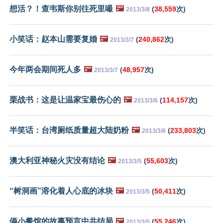
想活？！查韦斯你别往死里嘬
🖼️
(
38,559
次)
2013/3/8
小笑话：赵本山需要复婚
🖼️
(
240,862
次)
2013/3/7
今年两会期间死人多
🖼️
(
48,957
次)
2013/3/7
栗战书：这是让温家宝最伤心的
🖼️
(
114,157
次)
2013/3/6
半笑话：台湾厕纸质量超大陆奶粉
🖼️
(
233,803
次)
2013/3/6
澳大利亚神秘火灾没有结论
🖼️
(
55,603
次)
2013/3/5
“树洞画”溶化着人心底的冰块
🖼️
(
50,411
次)
2013/3/5
俩小餐馆的故事预言中共结局
🖼️
(
55,246
次)
2013/3/5