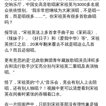
交响乐厅，中国女高音歌唱家宋祖英与3000多名观
众依依惜别。 ‘我非常想继续为大家演唱，不是唱一
首，而是唱很多……’”。你宋祖英有很多首歌曲唱
吗？
报导说，“宋祖英送上多首拿手曲子如《茉莉花》、
《辣妹子》、《好日子》和《爱我中华》等”。宋祖
英傍江之后，20来年翻来覆去不就是唱这么几首
么？而且还假唱。
更有意思的是“总政歌舞团青年藏族歌唱演员泽旺多
吉和流行歌手沙宝亮分别与宋祖英二重唱及表演独
唱。”
怪了，宋祖英的“个人”音乐会，竟会有别人上去陪
唱，还有别人独唱？！视频中更可以清楚看到宋祖
英在间奏时紧张的吞咽着口水。
在一片喧闹声中，只听到宋祖英那没有弹性象是猫