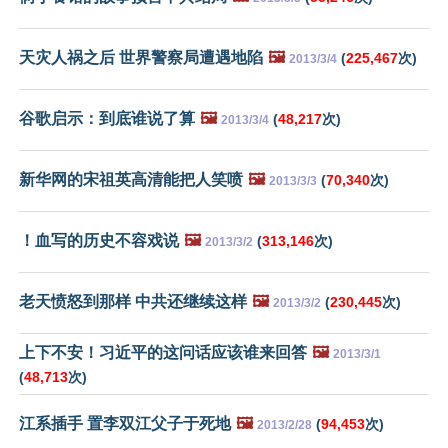
天灾人祸之后 世界警察局遭遇地陷
🖼️
(
225,467
次)
2013/3/4
谷歌启示：到底谁说了算
🖼️
(
48,217
次)
2013/3/4
新华网的宋祖英高清能把人笑喷
🖼️
(
70,340
次)
2013/3/3
！血写的历史不容戏说
🖼️
(
313,146
次)
2013/3/2
老天愤怒到那样 中共还继续这样
🖼️
(
230,445
次)
2013/3/2
上下不安！习近平的这问话应该谁来回答
🖼️
2013/3/1
(
48,713
次)
江系插手 置李双江父子于死地
🖼️
(
94,453
次)
2013/2/28