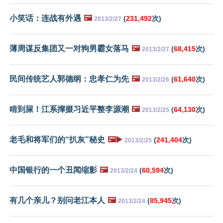
小笑话：连战有外遇
🖼️
(
231,492
次)
2013/2/27
薄周谋反集团又一对狗男霸女落马
🖼️
(
68,415
次)
2013/2/27
民间传统艺人郭德纲：忠孝仁为先
🖼️
(
61,640
次)
2013/2/26
啃到屎！江系撺掇习近平整李源潮
🖼️
(
64,130
次)
2013/2/25
老毛和将军们的“扒灰”秘史
🖼️▶️
(
241,404
次)
2013/2/25
中国银行的一个丑闻缩影
🖼️
(
60,594
次)
2013/2/24
有几个亲儿？别问老江本人
🖼️
(
85,945
次)
2013/2/24