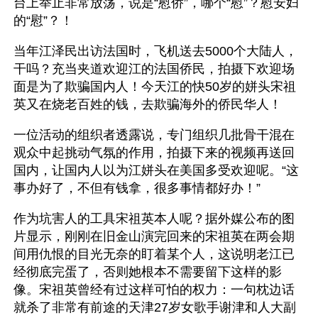
台上举止非常放荡，说是“慰侨”，哪个“慰”？慰安妇
的“慰”？！
当年江泽民出访法国时，飞机送去5000个大陆人，
干吗？充当夹道欢迎江的法国侨民，拍摄下欢迎场
面是为了欺骗国内人！今天江的快50岁的姘头宋祖
英又在烧老百姓的钱，去欺骗海外的侨民华人！
一位活动的组织者透露说，专门组织几批骨干混在
观众中起挑动气氛的作用，拍摄下来的视频再送回
国内，让国内人以为江姘头在美国多受欢迎呢。“这
事办好了，不但有钱拿，很多事情都好办！”
作为坑害人的工具宋祖英本人呢？据外媒公布的图
片显示，刚刚在旧金山演完回来的宋祖英在两会期
间用仇恨的目光无奈的盯着某个人，这说明老江已
经彻底完蛋了，否则她根本不需要留下这样的影
像。宋祖英曾经有过这样可怕的权力：一句枕边话
就杀了非常有前途的天津27岁女歌手谢津和人大副