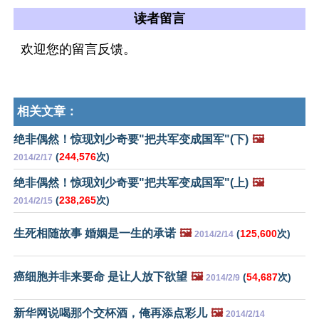
读者留言
欢迎您的留言反馈。
相关文章：
绝非偶然！惊现刘少奇要"把共军变成国军"(下)
🖼️
(
244,576
次)
2014/2/17
绝非偶然！惊现刘少奇要"把共军变成国军"(上)
🖼️
(
238,265
次)
2014/2/15
生死相随故事 婚姻是一生的承诺
🖼️
(
125,600
次)
2014/2/14
癌细胞并非来要命 是让人放下欲望
🖼️
(
54,687
次)
2014/2/9
新华网说喝那个交杯酒，俺再添点彩儿
🖼️
2014/2/14