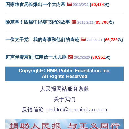
国家粮食局长爆出一个大内幕
🖼️
(
50,434
次)
2013/2/23
险差事！四届中纪委书记的故事
🖼️
(
89,708
次)
2013/2/22
一位太子党：我的奇事和他们的奇迹
🖼️
(
66,739
次)
2013/2/21
鼾声伴奏京剧 江亲信一水儿睡
🖼️
(
80,351
次)
2013/2/20
Copyright© RMB Public Foundation Inc.
All Rights Reserved
人民报网站服务条款
关于我们
反馈信箱：
editor@renminbao.com