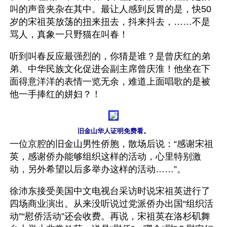
叫的声音夹杂在其中。最让人感到反胃的是，快50
岁的宋祖英放荡的扭来扭去，抖来抖去，……不是
骂人，真象一只野猫在叫春！
听到叫春反应最强烈的，你猜是谁？是曾庆红的弟
弟、中华民族文化促进会副主席曾庆淮！他坐在下
面得意洋洋的表情一览无余，难道上面唱歌的是被
他一手捧红的姘妇？！
旧金山华人证明免费看。
一位京腔的旧金山男性侨胞，散场后说：“感谢宋祖
英，感谢侨办能够组织这样的活动，心里特别激
动，另外希望以后多举办这样的活动……”。
徐沛东接受美国中文电视台采访时说宋祖英进行了
四场商业演出。从来没听说过党派侨办出国“组织活
动”“慰侨活动”还会收费。再说，宋祖英在洛杉矶舞