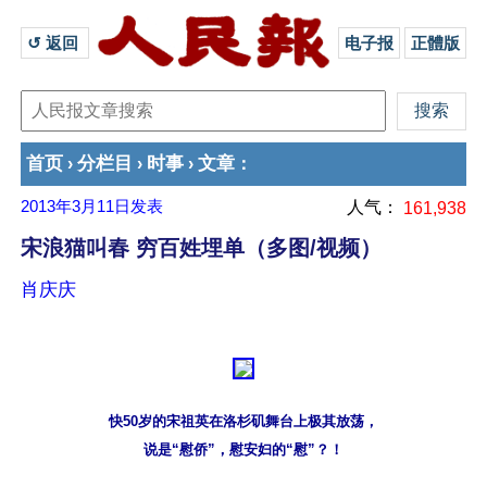
↺ 返回 
电子报
正體版
首页
分栏目
时事
文章
›
›
›
：
2013年3月11日
发表
人气：
161,938
宋浪猫叫春 穷百姓埋单（多图/视频）
肖庆庆
快50岁的宋祖英在洛杉矶舞台上极其放荡，
说是“慰侨”，慰安妇的“慰”？！