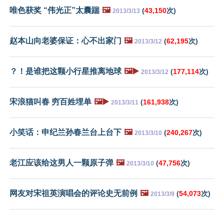
唯色获奖 “伟光正”太囊踹
🖼️
(
43,150
次)
2013/3/13
赵本山向老婆保证：心不出家门
🖼️
(
62,195
次)
2013/3/12
？！是谁把这颗小行星推离地球
🖼️▶️
(
177,114
次)
2013/3/12
宋浪猫叫春 穷百姓埋单
🖼️▶️
(
161,938
次)
2013/3/11
小笑话：申纪兰孙春兰台上台下
🖼️
(
240,267
次)
2013/3/10
老江应该给这男人一颗原子弹
🖼️
(
47,756
次)
2013/3/10
网友对宋祖英演唱会的评论史无前例
🖼️
(
54,073
次)
2013/3/9