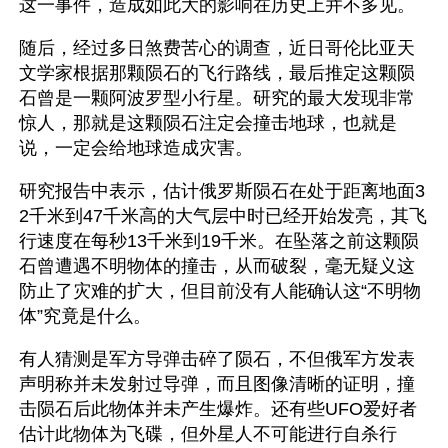
这一事件，造成如此大的影响在历史上并不多见。
随后，经过多日煞费苦心的调查，近日哥伦比亚天
文学家根据那颗陨石的飞行路线，最后推定这颗陨
石曾是一颗阿波罗型小行星。研究的最大发现非常
惊人，那就是这颗陨石注定会撞击地球，也就是
说，一定会给地球造成灾害。
研究报告中表示，估计俄罗斯陨石在处于距离地面3
2千米到47千米高的大气层中时已经开始发亮，其飞
行速度在每秒13千米到19千米。在坠落之前这颗陨
石曾遭遇不明物体的撞击，从而破裂，毫无疑义这
防止了灾难的扩大，但目前没有人能确认这“不明物
体”究竟是什么。
有人猜测是军方导弹击碎了陨石，不但俄军方发表
声明称并未发射过导弹，而且图像清晰的证明，撞
击陨石后此物体并未产生爆炸。还有些UFO爱好者
估计此物体为飞碟，但外星人不可能进行自杀行