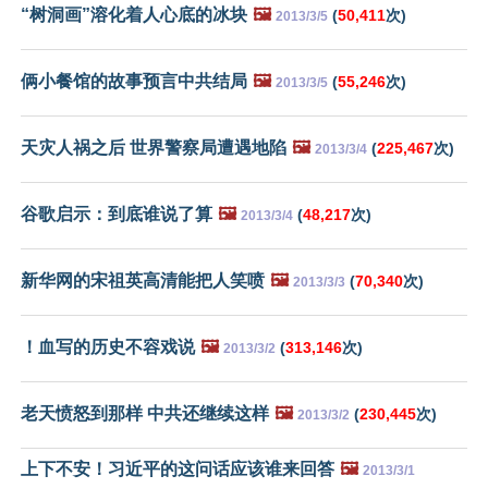
“树洞画”溶化着人心底的冰块
🖼️
(
50,411
次)
2013/3/5
俩小餐馆的故事预言中共结局
🖼️
(
55,246
次)
2013/3/5
天灾人祸之后 世界警察局遭遇地陷
🖼️
(
225,467
次)
2013/3/4
谷歌启示：到底谁说了算
🖼️
(
48,217
次)
2013/3/4
新华网的宋祖英高清能把人笑喷
🖼️
(
70,340
次)
2013/3/3
！血写的历史不容戏说
🖼️
(
313,146
次)
2013/3/2
老天愤怒到那样 中共还继续这样
🖼️
(
230,445
次)
2013/3/2
上下不安！习近平的这问话应该谁来回答
🖼️
2013/3/1