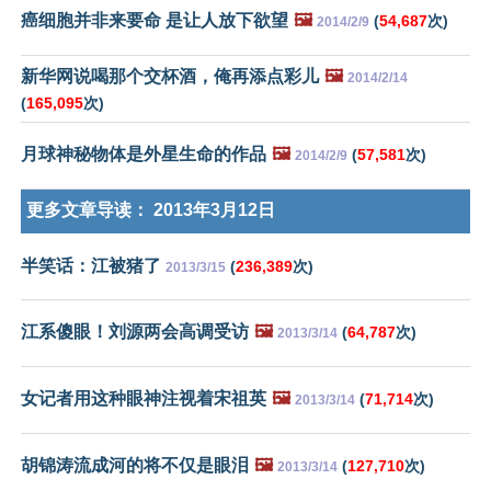
癌细胞并非来要命 是让人放下欲望
🖼️
(
54,687
次)
2014/2/9
新华网说喝那个交杯酒，俺再添点彩儿
🖼️
2014/2/14
(
165,095
次)
月球神秘物体是外星生命的作品
🖼️
(
57,581
次)
2014/2/9
更多文章导读：
2013年3月12日
半笑话：江被猪了
(
236,389
次)
2013/3/15
江系傻眼！刘源两会高调受访
🖼️
(
64,787
次)
2013/3/14
女记者用这种眼神注视着宋祖英
🖼️
(
71,714
次)
2013/3/14
胡锦涛流成河的将不仅是眼泪
🖼️
(
127,710
次)
2013/3/14