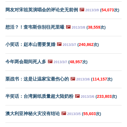
网友对宋祖英演唱会的评论史无前例
🖼️
(
54,073
次)
2013/3/9
想活？！查韦斯你别往死里嘬
🖼️
(
38,559
次)
2013/3/8
小笑话：赵本山需要复婚
🖼️
(
240,862
次)
2013/3/7
今年两会期间死人多
🖼️
(
48,957
次)
2013/3/7
栗战书：这是让温家宝最伤心的
🖼️
(
114,157
次)
2013/3/6
半笑话：台湾厕纸质量超大陆奶粉
🖼️
(
233,803
次)
2013/3/6
澳大利亚神秘火灾没有结论
🖼️
(
55,603
次)
2013/3/5