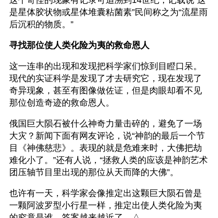
是星体胶状物或星体堆囊粘菌素”民间称之为“流星雨
后沉积的物质。”
寻找那位使人类化险为夷的救命恩人
这一连串的出现和发现把科学家们惊到目瞪口呆。
现代的实证科学是发现了才去研究它，现在发现了
奇异现象，甚至有图像做佐证，但是肉眼却看不见
那位创造奇迹的救命恩人。
俄国巨大陨石被什么神奇力量击碎的，避免了一场
大灾？新闻下面有网友评论，说“神韵的最后一个节
目《神佛慈悲》。表现的就是危难来时，大佛把劫
难化小了。”还有人说，“拯救人类的应该是神韵艺术
团压轴节目里出现的那位从天而降的大佛”。
也许有一天，科学家会像推定出这颗巨大陨石曾是
一颗阿波罗型小行星一样，推定出使人类化险为夷
的究竟是谁。答案越来越近了。△