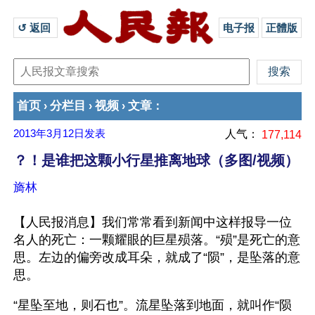
↺ 返回 
电子报
正體版
首页
分栏目
视频
文章
›
›
›
：
2013年3月12日
发表
人气：
177,114
？！是谁把这颗小行星推离地球（多图/视频）
旖林
【人民报消息】我们常常看到新闻中这样报导一位
名人的死亡：一颗耀眼的巨星殒落。“殒”是死亡的意
思。左边的偏旁改成耳朵，就成了“陨”，是坠落的意
思。
“星坠至地，则石也”。流星坠落到地面，就叫作“陨