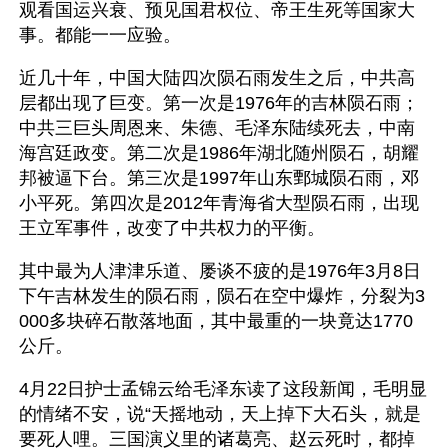
观看国运兴衰、预见国君权位、帝王生死等国家大
事。都能一一应验。
近几十年，中国大陆四次陨石雨发生之后，中共高
层都出现了巨变。第一次是1976年的吉林陨石雨；
中共三巨头周恩来、朱德、毛泽东陆续死去，中南
海宫廷政变。第二次是1986年湖北随州陨石，胡耀
邦被逼下台。第三次是1997年山东鄄城陨石雨，邓
小平死。第四次是2012年青海省大型陨石雨，出现
王立军事件，改变了中共权力的平衡。
其中最为人津津乐道、屡谈不疲的是1976年3月8日
下午吉林发生的陨石雨，陨石在空中爆炸，分裂为3
000多块碎石散落地面，其中最重的一块竟达1770
公斤。
4月22日护士孟锦云给毛泽东读了这段新闻，毛明显
的情绪不安，说“天摇地动，天上掉下大石头，就是
要死人哩。三国演义里的诸葛亮、赵云死时，都掉