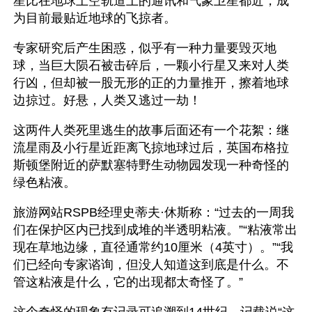
星比在地球上空轨道上的通讯和气象卫星都近，成
为目前最贴近地球的飞掠者。
专家研究后产生困惑，似乎有一种力量要毁灭地
球，当巨大陨石被击碎后，一颗小行星又来对人类
行凶，但却被一股无形的正的力量推开，擦着地球
边掠过。好悬，人类又逃过一劫！
这两件人类死里逃生的故事后面还有一个花絮：继
流星雨及小行星近距离飞掠地球过后，英国布格拉
斯顿堡附近的萨默塞特野生动物园发现一种奇怪的
绿色粘液。
旅游网站RSPB经理史蒂夫·休斯称：“过去的一周我
们在保护区内已找到成堆的半透明粘液。”“粘液常出
现在草地边缘，直径通常约10厘米（4英寸）。”“我
们已经向专家谘询，但没人知道这到底是什么。不
管这粘液是什么，它的出现都太奇怪了。”
这个奇怪的现象有记录可追溯到14世纪，记载说“这