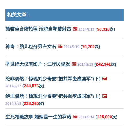
相关文章：
熊猫坐台陪拍照 活鸡当靶被射击
🖼️
(
50,918
次)
2014/2/19
神奇！胎儿也分男左女右
🖼️
(
70,702
次)
2014/2/19
举世绝无仅有图片：江泽民现况
🖼️
(
242,341
次)
2014/2/19
绝非偶然！惊现刘少奇要"把共军变成国军"(下)
🖼️
(
244,576
次)
2014/2/17
绝非偶然！惊现刘少奇要"把共军变成国军"(上)
🖼️
(
238,265
次)
2014/2/15
生死相随故事 婚姻是一生的承诺
🖼️
(
125,600
次)
2014/2/14