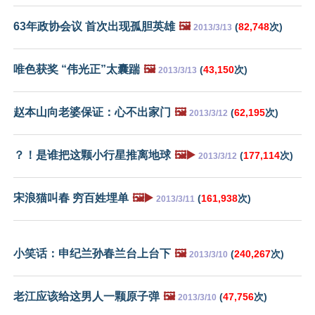
63年政协会议 首次出现孤胆英雄
🖼️
(
82,748
次)
2013/3/13
唯色获奖 “伟光正”太囊踹
🖼️
(
43,150
次)
2013/3/13
赵本山向老婆保证：心不出家门
🖼️
(
62,195
次)
2013/3/12
？！是谁把这颗小行星推离地球
🖼️▶️
(
177,114
次)
2013/3/12
宋浪猫叫春 穷百姓埋单
🖼️▶️
(
161,938
次)
2013/3/11
小笑话：申纪兰孙春兰台上台下
🖼️
(
240,267
次)
2013/3/10
老江应该给这男人一颗原子弹
🖼️
(
47,756
次)
2013/3/10