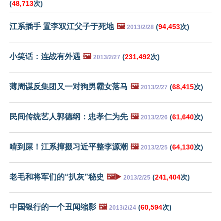
(
48,713
次)
江系插手 置李双江父子于死地
🖼️
(
94,453
次)
2013/2/28
小笑话：连战有外遇
🖼️
(
231,492
次)
2013/2/27
薄周谋反集团又一对狗男霸女落马
🖼️
(
68,415
次)
2013/2/27
民间传统艺人郭德纲：忠孝仁为先
🖼️
(
61,640
次)
2013/2/26
啃到屎！江系撺掇习近平整李源潮
🖼️
(
64,130
次)
2013/2/25
老毛和将军们的“扒灰”秘史
🖼️▶️
(
241,404
次)
2013/2/25
中国银行的一个丑闻缩影
🖼️
(
60,594
次)
2013/2/24