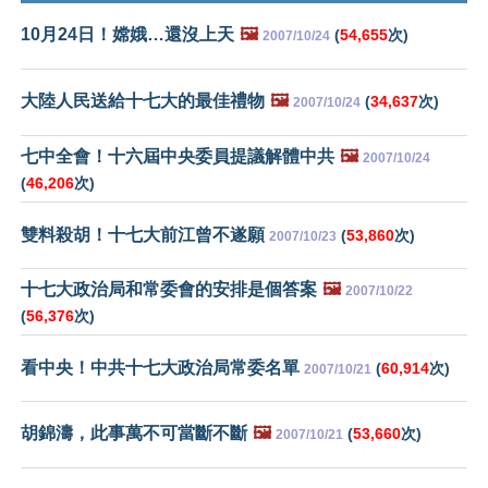
10月24日！嫦娥…還沒上天
🖼️
(
54,655
次)
2007/10/24
大陸人民送給十七大的最佳禮物
🖼️
(
34,637
次)
2007/10/24
七中全會！十六屆中央委員提議解體中共
🖼️
2007/10/24
(
46,206
次)
雙料殺胡！十七大前江曾不遂願
(
53,860
次)
2007/10/23
十七大政治局和常委會的安排是個答案
🖼️
2007/10/22
(
56,376
次)
看中央！中共十七大政治局常委名單
(
60,914
次)
2007/10/21
胡錦濤，此事萬不可當斷不斷
🖼️
(
53,660
次)
2007/10/21