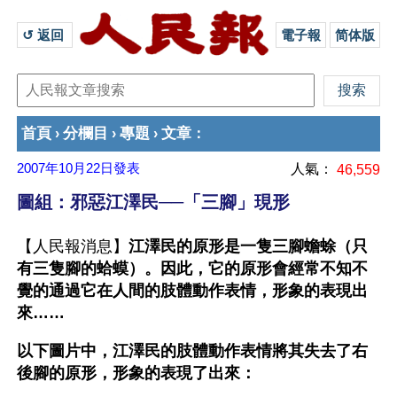
↺ 返回 
電子報
简体版
首頁
分欄目
專題
文章
›
›
›
：
2007年10月22日
發表
人氣：
46,559
圖組：邪惡江澤民──「三腳」現形
【人民報消息】
江澤民的原形是一隻三腳蟾蜍（只
有三隻腳的蛤蟆）。因此，它的原形會經常不知不
覺的通過它在人間的肢體動作表情，形象的表現出
來……
以下圖片中，江澤民的肢體動作表情將其失去了右
後腳的原形，形象的表現了出來：