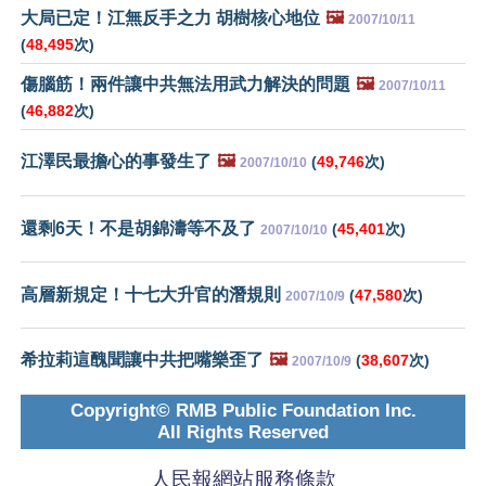
大局已定！江無反手之力 胡樹核心地位
🖼️
2007/10/11
(
48,495
次)
傷腦筋！兩件讓中共無法用武力解決的問題
🖼️
2007/10/11
(
46,882
次)
江澤民最擔心的事發生了
🖼️
(
49,746
次)
2007/10/10
還剩6天！不是胡錦濤等不及了
(
45,401
次)
2007/10/10
高層新規定！十七大升官的潛規則
(
47,580
次)
2007/10/9
希拉莉這醜聞讓中共把嘴樂歪了
🖼️
(
38,607
次)
2007/10/9
Copyright© RMB Public Foundation Inc.
All Rights Reserved
人民報網站服務條款