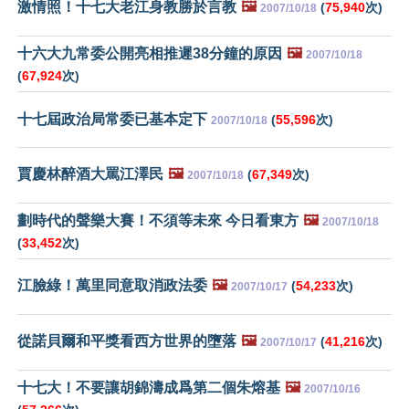
激情照！十七大老江身教勝於言教
🖼️
(
75,940
次)
2007/10/18
十六大九常委公開亮相推遲38分鐘的原因
🖼️
2007/10/18
(
67,924
次)
十七屆政治局常委已基本定下
(
55,596
次)
2007/10/18
賈慶林醉酒大罵江澤民
🖼️
(
67,349
次)
2007/10/18
劃時代的聲樂大賽！不須等未來 今日看東方
🖼️
2007/10/18
(
33,452
次)
江臉綠！萬里同意取消政法委
🖼️
(
54,233
次)
2007/10/17
從諾貝爾和平獎看西方世界的墮落
🖼️
(
41,216
次)
2007/10/17
十七大！不要讓胡錦濤成爲第二個朱熔基
🖼️
2007/10/16