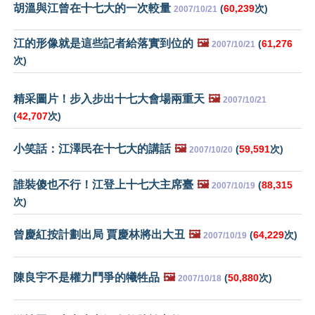
胡溫與江曾在十七大的一次較量
(
60,239
次)
2007/10/21
江的形像就是這些記者給落實到位的
🖼️
(
61,276
2007/10/21
次)
精采圖片！步入步出十七大會場兩重天
🖼️
2007/10/21
(
42,707
次)
小笑話：江澤民在十七大的講話
🖼️
(
59,591
次)
2007/10/20
誰裝傻也不行！江登上十七大主席臺
🖼️
(
88,315
2007/10/19
次)
曾慶紅按計劃出局 賈慶林將出大丑
🖼️
(
64,229
次)
2007/10/19
陳良宇不是權力鬥爭的犧牲品
🖼️
(
50,880
次)
2007/10/18