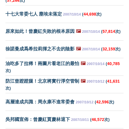
(
57,266
次)
十七大常委七人 塵埃未落定
(
44,698
次)
2007/10/14
原來如此！曾慶紅失敗的根本原因
🖼️
(
57,814
次)
2007/10/14
徐諾曼成爲希拉莉揮之不去的陰影
🖼️
(
32,159
次)
2007/10/14
油吃多了拉稀！兩圖片看老江的最怕
🖼️
(
40,785
2007/10/14
次)
防江曾蹬蹬腿！北京將實行淨空管制
🖼️
(
41,631
2007/10/12
次)
高層達成共識：周永康不進常委會
(
42,596
次)
2007/10/12
吳邦國宣佈：曾慶紅賈慶林退下
(
46,572
次)
2007/10/11