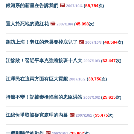
銀河系的新星在告訴我們
🖼️
(
55,754
次)
2007/10/4
置人於死地的藏紅花
🖼️
(
45,098
次)
2007/10/4
胡訪上海！老江的老巢要掉底兒了
🖼️
(
48,584
次)
2007/10/3
江慘敗！習近平李克強將接班十八大
(
63,447
次)
2007/10/3
江澤民在這兩方面有巨大貢獻
(
39,756
次)
2007/10/2
持節不變！記被秦檜陷害的忠臣洪皓
(
25,615
次)
2007/10/2
江綿恆爭取被從寬處理的內幕
🖼️
(
55,475
次)
2007/10/1
一個劃時代的動作
🖼️
(
35,607
次)
2007/10/1