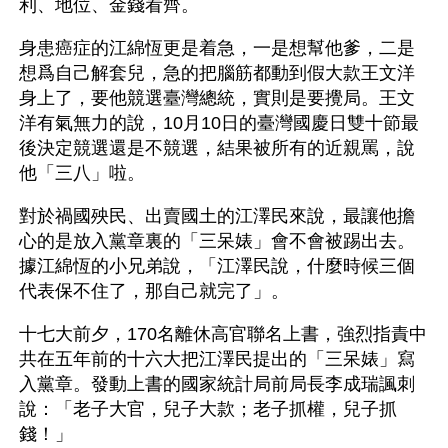
利、地位、金錢看齊。
身患癌症的江綿恆更是着急，一是想幫他爹，二是
想爲自己解套兒，急的把腦筋都動到假大款王文洋
身上了，要他競選臺灣總統，實則是要攪局。王文
洋有氣無力的說，10月10日的臺灣國慶日雙十節最
後決定競選還是不競選，結果被所有的近親罵，說
他「三八」啦。
對於禍國殃民、出賣國土的江澤民來說，最讓他擔
心的是放入黨章裏的「三呆婊」會不會被踢出去。
據江綿恆的小兄弟說，「江澤民說，什麼時候三個
代表保不住了，那自己就完了」。
十七大前夕，170名離休高官聯名上書，強烈指責中
共在五年前的十六大把江澤民提出的「三呆婊」寫
入黨章。發動上書的國家統計局前局長李成瑞諷刺
說：「老子大官，兒子大款；老子抓權，兒子抓
錢！」