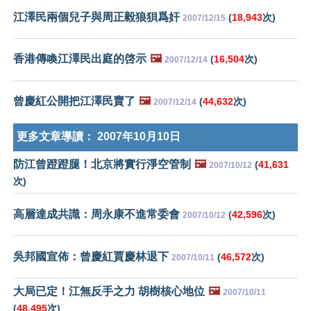
江澤民兩個兒子與周正毅狼狽爲奸
(
18,943
次)
2007/12/15
香港傳喚江澤民出庭的啓示
🖼️
(
16,504
次)
2007/12/14
曾慶紅公開把江澤民賣了
🖼️
(
44,632
次)
2007/12/14
更多文章導讀：
2007年10月10日
防江曾蹬蹬腿！北京將實行淨空管制
🖼️
(
41,631
2007/10/12
次)
高層達成共識：周永康不進常委會
(
42,596
次)
2007/10/12
吳邦國宣佈：曾慶紅賈慶林退下
(
46,572
次)
2007/10/11
大局已定！江無反手之力 胡樹核心地位
🖼️
2007/10/11
(
48,495
次)