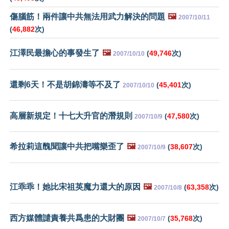
傷腦筋！兩件讓中共無法用武力解決的問題
🖼️
2007/10/11
(
46,882
次)
江澤民最擔心的事發生了
🖼️
(
49,746
次)
2007/10/10
還剩6天！不是胡錦濤等不及了
(
45,401
次)
2007/10/10
高層新規定！十七大升官的潛規則
(
47,580
次)
2007/10/9
希拉莉這醜聞讓中共把嘴樂歪了
🖼️
(
38,607
次)
2007/10/9
江乖乖！她比宋祖英魔力還大的原因
🖼️
(
63,358
次)
2007/10/8
西方媒體譴責養共爲患的大財團
🖼️
(
35,768
次)
2007/10/7