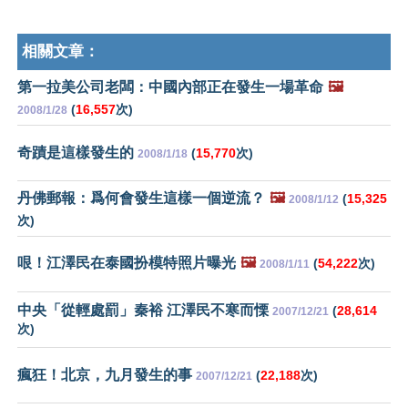
相關文章：
第一拉美公司老闆：中國內部正在發生一場革命
🖼️
(
16,557
次)
2008/1/28
奇蹟是這樣發生的
(
15,770
次)
2008/1/18
丹佛郵報：爲何會發生這樣一個逆流？
🖼️
(
15,325
2008/1/12
次)
哏！江澤民在泰國扮模特照片曝光
🖼️
(
54,222
次)
2008/1/11
中央「從輕處罰」秦裕 江澤民不寒而慄
(
28,614
2007/12/21
次)
瘋狂！北京，九月發生的事
(
22,188
次)
2007/12/21