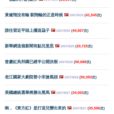
黃健翔沒有輸 劉翔輸的正是時候
🖼️
(
41,545
次)
2007/9/30
誰往習近平頭上擺這蝨子
🖼️
(
44,007
次)
2007/9/30
新華網這個新聞有點兒意思
🖼️
(
33,725
次)
2007/9/29
曾慶紅吳邦國已經半公開決裂
(
50,088
次)
2007/9/28
老江國家大劇院替小宋搶風頭
🖼️
(
50,393
次)
2007/9/28
美國總統選舉將勝出黑馬
🖼️
(
34,003
次)
2007/9/27
喲，《東方紅》是打這兒變出來的
🖼️
(
35,506
次)
2007/9/27