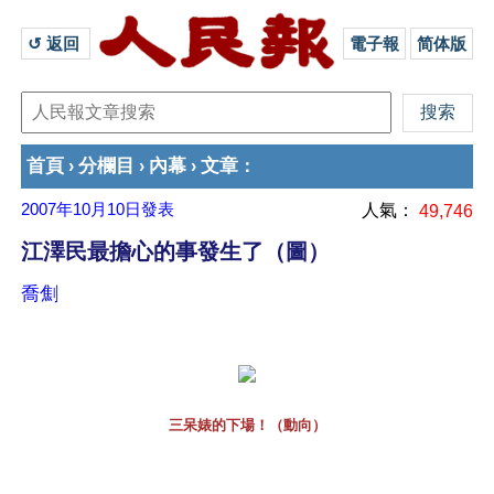
↺ 返回 
電子報
简体版
首頁
分欄目
內幕
文章
›
›
›
：
2007年10月10日
發表
人氣：
49,746
江澤民最擔心的事發生了（圖）
喬劁
三呆婊的下場！（動向）