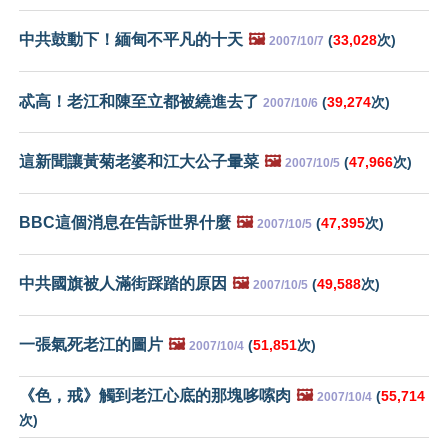
中共鼓動下！緬甸不平凡的十天
🖼️
(
33,028
次)
2007/10/7
忒高！老江和陳至立都被繞進去了
(
39,274
次)
2007/10/6
這新聞讓黃菊老婆和江大公子暈菜
🖼️
(
47,966
次)
2007/10/5
BBC這個消息在告訴世界什麼
🖼️
(
47,395
次)
2007/10/5
中共國旗被人滿街踩踏的原因
🖼️
(
49,588
次)
2007/10/5
一張氣死老江的圖片
🖼️
(
51,851
次)
2007/10/4
《色，戒》觸到老江心底的那塊哆嗦肉
🖼️
(
55,714
2007/10/4
次)