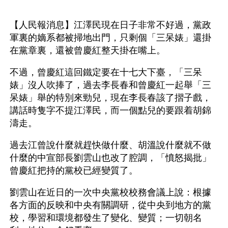
【人民報消息】江澤民現在日子非常不好過，黨政
軍裏的嫡系都被掃地出門，只剩個「三呆婊」還掛
在黨章裏，還被曾慶紅整天掛在嘴上。
不過，曾慶紅這回鐵定要在十七大下臺，「三呆
婊」沒人吹捧了，過去李長春和曾慶紅一起舉「三
呆婊」舉的特別來勁兒，現在李長春該了摺子戲，
講話時隻字不提江澤民，而一個點兒的要跟着胡錦
濤走。
過去江曾說什麼就趕快做什麼、胡溫說什麼就不做
什麼的中宣部長劉雲山也改了腔調，「憤怒揭批」
曾慶紅把持的黨校已經變質了。
劉雲山在近日的一次中央黨校校務會議上說：根據
各方面的反映和中央有關調研，從中央到地方的黨
校，學習和環境都發生了變化、變質；一切朝名