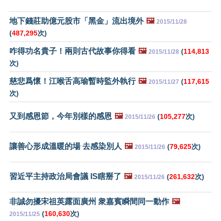
地下錢莊助億元股市「黑金」流出境外
🖼️
2015/11/28
(
487,295
次)
咋得功名貴子！兩則古代故事你得看
🖼️
(
114,813
2015/11/28
次)
慈悲爲懷！江喉舌高瑜暫時監外執行
🖼️
(
117,615
2015/11/27
次)
又到感恩節，今年別樣的感恩
🖼️
(
105,277
次)
2015/11/26
讓善心形成溫暖的場 去感染別人
🖼️
(
79,625
次)
2015/11/26
習近平主持政治局會議 IS瞎掰了
🖼️
(
261,632
次)
2015/11/26
非誠勿擾宋祖英露面廣州 衆嘉賓瞬間同一動作
🖼️
(
160,630
次)
2015/11/25