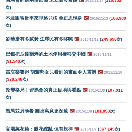
習馬會的這兩個細節 朱立倫沒看懂
🖼️
(
110,352
2015/11/14
次)
不敢跟習近平來哩格兒楞 金正恩現身
🖼️
(
106,900
2015/11/13
次)
劉曉慶有多脦瑟 江澤民有多哆嗦
🖼️
(
249,658
次)
2015/11/12
巴鐵把瓜達爾港的土地使用權移交中國
🖼️
2015/11/11
(
91,543
次)
當哀樂響起 胡耀邦女兒看到的畫面令人震撼
🖼️
2015/11/10
(
379,248
次)
改變格局！習馬會的真正目地與看點
🖼️
(
107,911
2015/11/9
次)
習馬並肩晚餐 圓桌寓意更深遠
🖼️
(
101,890
次)
2015/11/8
官場萬花筒：眼花繚亂 但有規律
🖼️
(
367,149
次)
2015/11/7