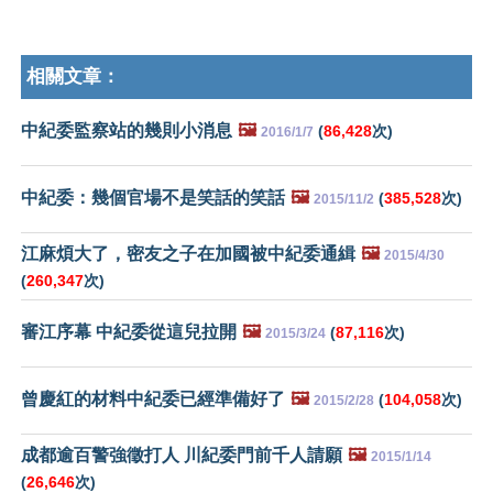
相關文章：
中紀委監察站的幾則小消息
🖼️
(
86,428
次)
2016/1/7
中紀委：幾個官場不是笑話的笑話
🖼️
(
385,528
次)
2015/11/2
江麻煩大了，密友之子在加國被中紀委通緝
🖼️
2015/4/30
(
260,347
次)
審江序幕 中紀委從這兒拉開
🖼️
(
87,116
次)
2015/3/24
曾慶紅的材料中紀委已經準備好了
🖼️
(
104,058
次)
2015/2/28
成都逾百警強徵打人 川紀委門前千人請願
🖼️
2015/1/14
(
26,646
次)