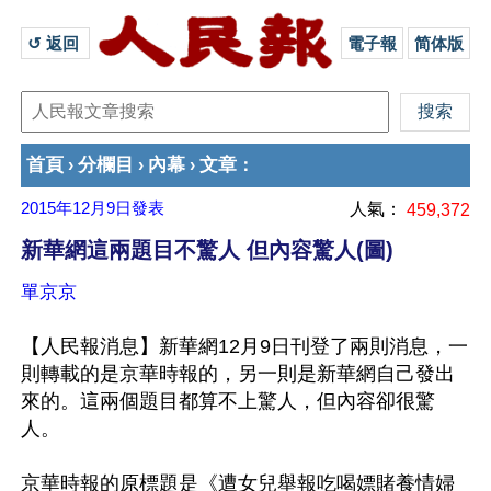
↺ 返回 
電子報
简体版
首頁
分欄目
內幕
文章
›
›
›
：
2015年12月9日
發表
人氣：
459,372
新華網這兩題目不驚人 但內容驚人(圖)
單京京
【人民報消息】新華網12月9日刊登了兩則消息，一
則轉載的是京華時報的，另一則是新華網自己發出
來的。這兩個題目都算不上驚人，但內容卻很驚
人。

京華時報的原標題是《遭女兒舉報吃喝嫖賭養情婦 