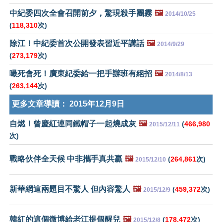
中紀委四次全會召開前夕，驚現殺手團霧
🖼️
2014/10/25
(
118,310
次)
除江！中紀委首次公開發表習近平講話
🖼️
2014/9/29
(
273,179
次)
嘬死會死！廣東紀委給一把手辦班有絕招
🖼️
2014/8/13
(
263,144
次)
更多文章導讀：
2015年12月9日
自燃！曾慶紅連同鐵帽子一起燒成灰
🖼️
(
466,980
2015/12/11
次)
戰略伙伴全天候 中非攜手真共贏
🖼️
(
264,861
次)
2015/12/10
新華網這兩題目不驚人 但內容驚人
🖼️
(
459,372
次)
2015/12/9
韓紅的這個微博給老江提個醒兒
🖼️
(
178,472
次)
2015/12/8