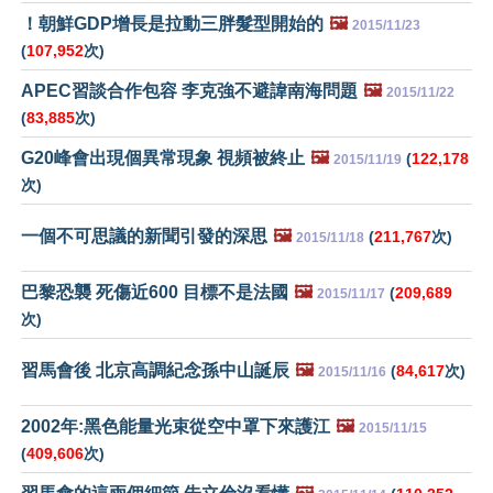
！朝鮮GDP增長是拉動三胖髮型開始的
🖼️
2015/11/23
(
107,952
次)
APEC習談合作包容 李克強不避諱南海問題
🖼️
2015/11/22
(
83,885
次)
G20峰會出現個異常現象 視頻被終止
🖼️
(
122,178
2015/11/19
次)
一個不可思議的新聞引發的深思
🖼️
(
211,767
次)
2015/11/18
巴黎恐襲 死傷近600 目標不是法國
🖼️
(
209,689
2015/11/17
次)
習馬會後 北京高調紀念孫中山誕辰
🖼️
(
84,617
次)
2015/11/16
2002年:黑色能量光束從空中罩下來護江
🖼️
2015/11/15
(
409,606
次)