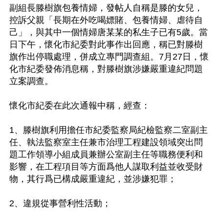
副組長滕樹旗包養情婦，發帖人自稱是滕的女兒，
控訴父親「長期在外吃喝嫖賭、包養情婦、虐待自
己」，與其中一個情婦唐某某的私生子已有5歲。當
日下午，懷化市紀委對此事作出回應，稱已對滕樹
旗作出停職處理，併成立專門調查組。7月27日，懷
化市紀委發佈消息稱，對滕樹旗涉嫌嚴重違紀問題
立案調查。 

懷化市紀委在此次通報中稱，經查：

1、滕樹旗利用擔任市紀委監察局紀檢監察二室副主
任、執法監察室主任兼市治理工程建設領域突出問
題工作領導小組成員兼辦公室副主任等職務便利和
影響，在工程項目等方面爲他人謀取利益並收受財
物，其行爲已構成嚴重違紀，並涉嫌犯罪；

2、違規從事營利性活動；
