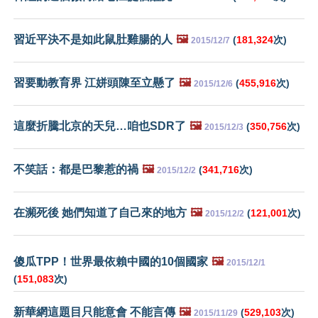
習近平決不是如此鼠肚雞腸的人
🖼️
(
181,324
次)
2015/12/7
習要動教育界 江姘頭陳至立懸了
🖼️
(
455,916
次)
2015/12/6
這麼折騰北京的天兒…咱也SDR了
🖼️
(
350,756
次)
2015/12/3
不笑話：都是巴黎惹的禍
🖼️
(
341,716
次)
2015/12/2
在瀕死後 她們知道了自己來的地方
🖼️
(
121,001
次)
2015/12/2
傻瓜TPP！世界最依賴中國的10個國家
🖼️
2015/12/1
(
151,083
次)
新華網這題目只能意會 不能言傳
🖼️
(
529,103
次)
2015/11/29