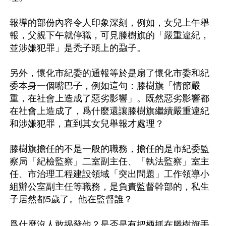
報導的部份內容令人印象深刻，例如，女兒上午舉
報，父親下午就停職，可見滕樹旗的「嚴重違紀，
並涉嫌犯罪」是禿子頭上的蝨子。 

另外，懷化市紀委的通報等於是扇了懷化市委和紀
委本身一個嘴巴子，例如這句：滕樹旗「情節嚴
重，在社會上造成了惡劣影響」。既然惡劣影響都
在社會上造成了，爲什麼還讓滕樹旗繼續嚴重違紀
和涉嫌犯罪，直到其女兒舉報才處理？

滕樹旗擔任的不是一般的職務，擔任的是市紀委監
察局「紀檢監察」二室副主任、「執法監察」室主
任、市治理工程建設領域「突出問題」工作領導小
組辦公室副主任等職務，是負責監督幹部的，私生
子居然都5歲了。他在監督誰？

爲什麼沒人敢揭發他？是否是有把柄抓在滕樹旗手