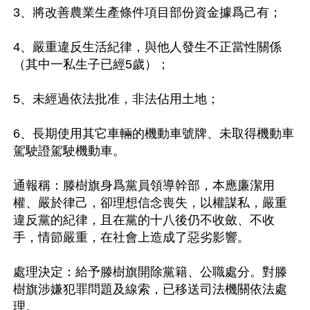
3、將改善農業生產條件項目部份資金據爲己有；

4、嚴重違反生活紀律，與他人發生不正當性關係
（其中一私生子已經5歲）；

5、未經過依法批准，非法佔用土地；

6、長期使用其它車輛的機動車號牌、未取得機動車
駕駛證駕駛機動車。 

通報稱：滕樹旗身爲黨員領導幹部，本應廉潔用
權、嚴於律己，卻理想信念喪失，以權謀私，嚴重
違反黨的紀律，且在黨的十八後仍不收斂、不收
手，情節嚴重，在社會上造成了惡劣影響。

處理決定：給予滕樹旗開除黨籍、公職處分。對滕
樹旗涉嫌犯罪問題及線索，已移送司法機關依法處
理。
