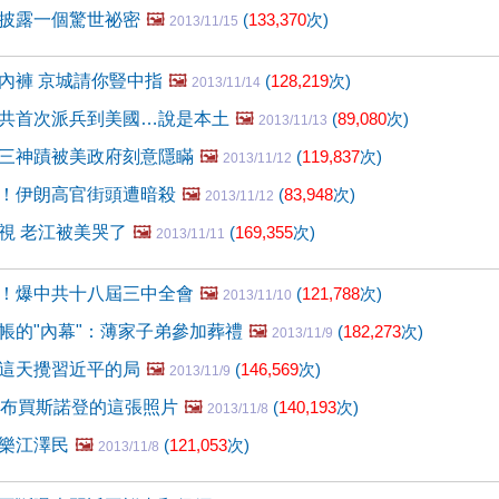
披露一個驚世祕密
🖼️
(
133,370
次)
2013/11/15
內褲 京城請你豎中指
🖼️
(
128,219
次)
2013/11/14
共首次派兵到美國…說是本土
🖼️
(
89,080
次)
2013/11/13
三神蹟被美政府刻意隱瞞
🖼️
(
119,837
次)
2013/11/12
！伊朗高官街頭遭暗殺
🖼️
(
83,948
次)
2013/11/12
視 老江被美哭了
🖼️
(
169,355
次)
2013/11/11
！爆中共十八屆三中全會
🖼️
(
121,788
次)
2013/11/10
帳的"內幕"：薄家子弟參加葬禮
🖼️
(
182,273
次)
2013/11/9
這天攪習近平的局
🖼️
(
146,569
次)
2013/11/9
盧布買斯諾登的這張照片
🖼️
(
140,193
次)
2013/11/8
樂江澤民
🖼️
(
121,053
次)
2013/11/8