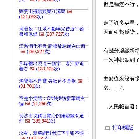
但是顯然不行
劉雲山殘酷娛樂江澤民
🖼️
(
121,053
次)
走了許多英里
爲暗殺！江系不斷曝光習近平祕
因而引起感染，
書和保鏢
🖼️
(
207,727
次)
江系消化不良 新疆放屁崩在山西
有幾分虔誠祈
🖼️
(
280,927
次)
一次神都聽到了
凡媒體出現這三個字，老江都追
着看
🖼️
(
130,408
次)
由於從來沒有
淘寶那不是寶 谷歌這不是歌
🖼️
(
91,701
次)
麼。」△

不是小笑話：CNN採訪新華網主
編
🖼️
(
91,266
次)
（人民報首發
長沙出現觸目驚心的霧霾總有道
文章網址: http://w
理
🖼️
(
289,941
次)
打印機版
您看，新華網對老江下手狠不狠
🖼️
(
143,169
次)