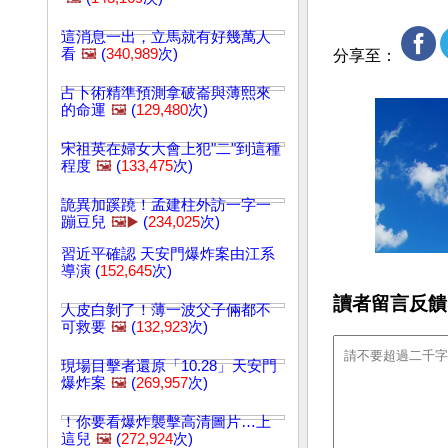
這消息一出，立馬就有好幾萬人
看
🖼️
(
340,989
次)
分享至：
占卜術精準預測拿破崙與薄熙來
的命運
🖼️
(
129,480
次)
宋祖英在婦女大會上犯"二"到這種
程度
🖼️
(
133,475
次)
詭異加蹊蹺！孟建柱外訪一字一
蹦豆兒
🖼️▶️
(
234,025
次)
習近平確認 天安門爆炸案由江系
導演 (
152,645
次)
讀者留言反饋
人皮白剝了！薄一波父子倆都不
可救要
🖼️
(
132,923
次)
現場目擊者還原「10.28」天安門
爆炸案
🖼️
(
269,957
次)
！你要看爆炸襲擊高清圖片…上
這兒
🖼️
(
272,924
次)