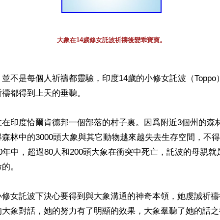
大象在14歲修女託波祈禱後變乖寶寶。
並不是每個人祈禱都靈驗，印度14歲的小修女託波（Topp
禱都得到上天的垂聽。

住在印度恰爾肯德邦一個部落的村子裏。因爲附近3個州的森
森林中的3000頭大象與其它動物越來越失去生存空間，不
0年中，超過80人和200頭大象在衝突中死亡，託波的母親
。 

小修女託波下決心要得到與大象溝通的神奇本領，她虔誠祈禱
的大象對話，她的努力有了明顯的效果，大象羣聽了她的話之