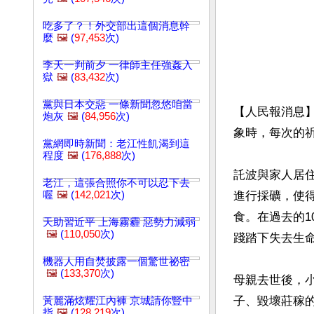
吃多了？！外交部出這個消息幹
麼
🖼️
(
97,453
次)
李天一判前夕 一律師主任強姦入
獄
🖼️
(
83,432
次)
黨與日本交惡 一條新聞忽悠咱當
【人民報消息】
炮灰
🖼️
(
84,956
次)
象時，每次的祈
黨網即時新聞：老江性飢渴到這
程度
🖼️
(
176,888
次)
託波與家人居
老江，這張合照你不可以忍下去
喔
🖼️
(
142,021
次)
進行採礦，使得
食。在過去的1
天助習近平 上海霧霾 惡勢力減弱
🖼️
(
110,050
次)
踐踏下失去生命的
機器人用自焚披露一個驚世祕密
🖼️
(
133,370
次)
母親去世後，
子、毀壞莊稼
黃麗滿炫耀江內褲 京城請你豎中
指
🖼️
(
128,219
次)