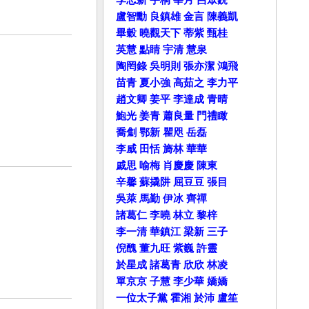
盧智勳
良鎮雄
金言
陳義凱
畢穀
曉觀天下
蒂紫
甄桂
英慧
點睛
宇清
慧泉
陶罔錄
吳明則
張亦潔
鴻飛
苗青
夏小強
高茹之
李力平
趙文卿
姜平
李達成
青晴
鮑光
姜青
蕭良量
門禮瞰
喬劁
鄂新
瞿咫
岳磊
李威
田恬
旖林
華華
戚思
喻梅
肖慶慶
陳東
辛馨
蘇撬阱
屈豆豆
張目
吳萊
馬勤
伊冰
齊禪
諸葛仁
李曉
林立
黎梓
李一清
華鎮江
梁新
三子
倪醜
董九旺
紫巍
許靈
於星成
諸葛青
欣欣
林凌
單京京
子慧
李少華
嬌嬌
一位太子黨
霍湘
於沛
盧笙