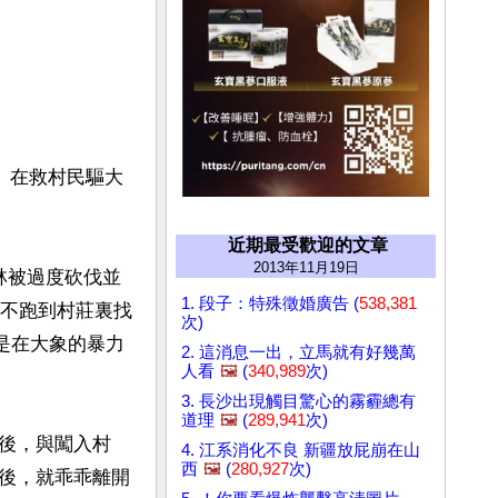
o）在救村民驅大
近期最受歡迎的文章
2013年11月19日
林被過度砍伐並
1. 段子：特殊徵婚廣告 (
538,381
得不跑到村莊裏找
次)
就是在大象的暴力
2. 這消息一出，立馬就有好幾萬
人看
🖼️
(
340,989
次)
3. 長沙出現觸目驚心的霧霾總有
道理
🖼️
(
289,941
次)
後，與闖入村
4. 江系消化不良 新疆放屁崩在山
西
🖼️
(
280,927
次)
後，就乖乖離開