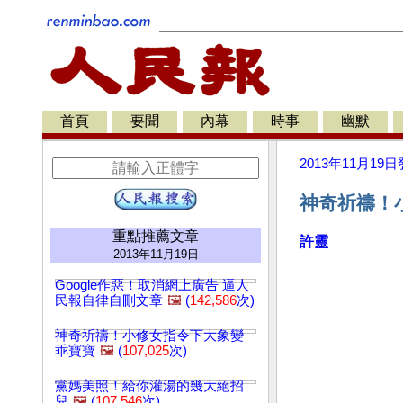
首頁
要聞
內幕
時事
幽默
2013年11月19日
神奇祈禱！
重點推薦文章
許靈
2013年11月19日
Google作惡！取消網上廣告 逼人
民報自律自刪文章
🖼️
(
142,586
次)
神奇祈禱！小修女指令下大象變
乖寶寶
🖼️
(
107,025
次)
黨媽美照！給你灌湯的幾大絕招
兒
🖼️
(
107,546
次)