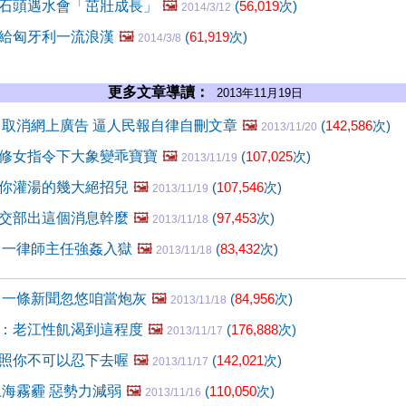
石頭遇水會「茁壯成長」
🖼️
(
56,019
次)
2014/3/12
給匈牙利一流浪漢
🖼️
(
61,919
次)
2014/3/8
更多文章導讀：
2013年11月19日
惡！取消網上廣告 逼人民報自律自刪文章
🖼️
(
142,586
次)
2013/11/20
修女指令下大象變乖寶寶
🖼️
(
107,025
次)
2013/11/19
你灌湯的幾大絕招兒
🖼️
(
107,546
次)
2013/11/19
交部出這個消息幹麼
🖼️
(
97,453
次)
2013/11/18
 一律師主任強姦入獄
🖼️
(
83,432
次)
2013/11/18
 一條新聞忽悠咱當炮灰
🖼️
(
84,956
次)
2013/11/18
：老江性飢渴到這程度
🖼️
(
176,888
次)
2013/11/17
照你不可以忍下去喔
🖼️
(
142,021
次)
2013/11/17
上海霧霾 惡勢力減弱
🖼️
(
110,050
次)
2013/11/16