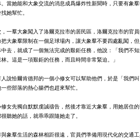
林。當她能和大象交流的消息成爲爆炸性新聞時，只要有象羣
找她幫忙。

，一羣大象闖入了洛爾克拉市的居民區，洛爾克拉市的官員PK 
力把大象羣限制在一個足球場內，讓大象羣不要四處亂闖，但
林中去，就成了一個無法完成的艱鉅任務，他說：「我們不知
森林。這是一項艱鉅的任務，而且時間非常緊迫。」

有人說恰爾肯德邦的一個小修女可以幫助他們，於是「我們叫
一些部落的熱心腸們也趕來幫忙。

小修女先獨自默默虔誠禱告，然後才靠近大象羣，用她居住的
很聽她的話，就乖乖跟隨她走了。

市與象羣生活的森林相距很遠，官員們準備用現代化的交通工