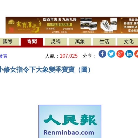
國際
奇聞
災禍
萬象
生活
文化
人氣：
107,025
分享：
發表
小修女指令下大象變乖寶寶（圖）