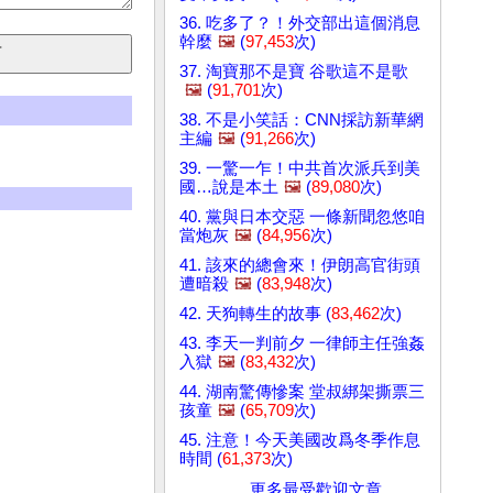
36. 吃多了？！外交部出這個消息
幹麼
🖼️
(
97,453
次)
37. 淘寶那不是寶 谷歌這不是歌
🖼️
(
91,701
次)
38. 不是小笑話：CNN採訪新華網
主編
🖼️
(
91,266
次)
39. 一驚一乍！中共首次派兵到美
國…說是本土
🖼️
(
89,080
次)
40. 黨與日本交惡 一條新聞忽悠咱
當炮灰
🖼️
(
84,956
次)
41. 該來的總會來！伊朗高官街頭
遭暗殺
🖼️
(
83,948
次)
42. 天狗轉生的故事 (
83,462
次)
43. 李天一判前夕 一律師主任強姦
入獄
🖼️
(
83,432
次)
44. 湖南驚傳慘案 堂叔綁架撕票三
孩童
🖼️
(
65,709
次)
45. 注意！今天美國改爲冬季作息
時間 (
61,373
次)
更多最受歡迎文章。。。