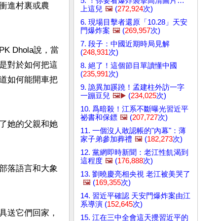
5. ！你要看爆炸襲擊高清圖片…
衝進村裏或農
上這兒
🖼️
(
272,924
次)
6. 現場目擊者還原「10.28」天安
門爆炸案
🖼️
(
269,957
次)
7. 段子：中國近期時局見解
Dhola說，當
(
248,931
次)
是對於如何把這
8. 絕了！這個節目單讀懂中國
(
235,991
次)
道如何能開車把
9. 詭異加蹊蹺！孟建柱外訪一字
一蹦豆兒
🖼️▶️
(
234,025
次)
10. 爲暗殺！江系不斷曝光習近平
祕書和保鏢
🖼️
(
207,727
次)
了她的父親和她
11. 一個沒人敢認帳的"內幕"：薄
家子弟參加葬禮
🖼️
(
182,273
次)
12. 黨網即時新聞：老江性飢渴到
這程度
🖼️
(
176,888
次)
部落語言和大象
13. 劉曉慶亮相央視 老江被美哭了
🖼️
(
169,355
次)
14. 習近平確認 天安門爆炸案由江
系導演 (
152,645
次)
具送它們回家，
15. 江在三中全會這天攪習近平的