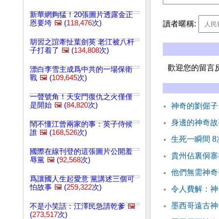
新華網夠猛！20張圖片透露金正
恩要垮
🖼️
(
118,476
次)
讀者暱稱:
胡習之誼牽扯葉劍英 老江被八杆
子打着了
🖼️
(
134,808
次)
歡迎您的留言
漂白李雪主成爲中共的一場保衛
戰
🖼️
(
109,645
次)
一聲號角！天安門復仇之火僅僅
是開始
🖼️
(
84,820
次)
神奇的劉倔子
身邊的神奇故
鬧不懂江曾兩家的事：英子侍候
誰
🖼️
(
168,526
次)
生死一瞬間 
國際在線刊登的這張圖片公開羞
貴州佔裏侗寨
辱黨
🖼️
(
92,568
次)
他們無需神奇
爲讓國人生起愛意 黨講述三個可
怕故事
🖼️
(
259,322
次)
令人費解：神
墨西哥遠古神
不是小笑話：江澤民急請乾爹
🖼️
(
273,517
次)