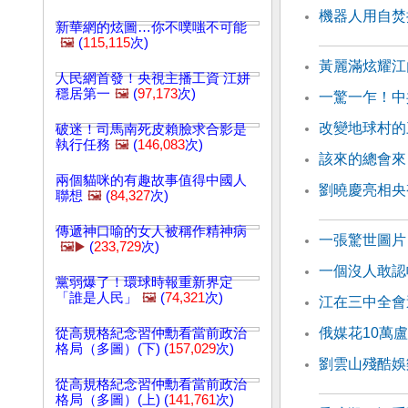
機器人用自焚
新華網的炫圖…你不噗嗤不可能
🖼️
(
115,115
次)
黃麗滿炫耀江
人民網首發！央視主播工資 江姘
穩居第一
🖼️
(
97,173
次)
一驚一乍！中
改變地球村的
破迷！司馬南死皮賴臉求合影是
執行任務
🖼️
(
146,083
次)
該來的總會來
兩個貓咪的有趣故事值得中國人
劉曉慶亮相央
聯想
🖼️
(
84,327
次)
傳遞神口喻的女人被稱作精神病
一張驚世圖片
🖼️▶️
(
233,729
次)
一個沒人敢認
黨弱爆了！環球時報重新界定
「誰是人民」
🖼️
(
74,321
次)
江在三中全會
俄媒花10萬
從高規格紀念習仲勳看當前政治
格局（多圖）(下) (
157,029
次)
劉雲山殘酷娛
從高規格紀念習仲勳看當前政治
格局（多圖）(上) (
141,761
次)