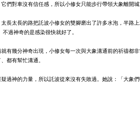
，它們對車沒有信任感，所以小修女只能步行帶領大象離開城市
，太長太長的路把託波小修女的雙腳磨出了許多水泡，半路上
 不過神奇的是感染很快就好了。 

禱就有幾分神奇出現，小修女每一次與大象溝通前的祈禱都非
、都有幫忙溝通。

懷疑過神的力量，所以託波從來沒有失敗過。她說：「大象們
）
ww.renminbao.com/rmb/articles/2013/11/19/58688b.html