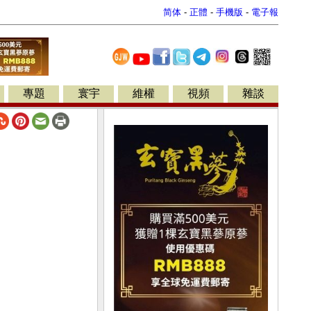
简体
-
正體
-
手機版
-
電子報
專題
寰宇
維權
視頻
雜談