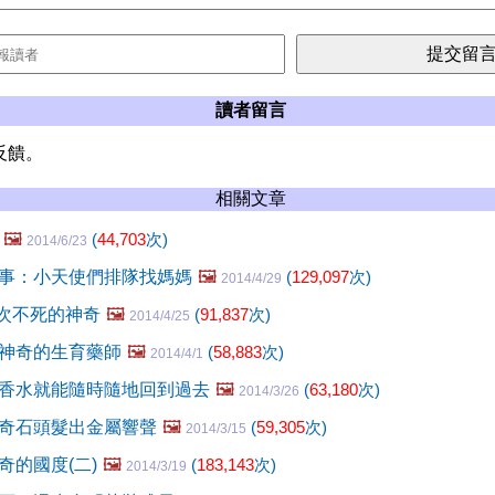
讀者留言
反饋。
相關文章
🖼️
(
44,703
次)
2014/6/23
事：小天使們排隊找媽媽
🖼️
(
129,097
次)
2014/4/29
8次不死的神奇
🖼️
(
91,837
次)
2014/4/25
神奇的生育藥師
🖼️
(
58,883
次)
2014/4/1
香水就能隨時隨地回到過去
🖼️
(
63,180
次)
2014/3/26
奇石頭髮出金屬響聲
🖼️
(
59,305
次)
2014/3/15
奇的國度(二)
🖼️
(
183,143
次)
2014/3/19