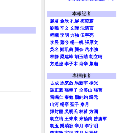
本報記者
麗君
金欣
孔屏
梅淩霜
劉曉
辛文
文謹
沈清言
程曦
李明
力強
伍宇亮
李昱
蕭兮
楊一帆
張厚文
吳名
鄭凱義
龔奈
岳小強
林靜
梁建峰
胡玉睛
胡立晴
方逍臨
李子木
肖辛
蕭廂
專欄作者
古成
馬來啟
馬新宇
楊光
羅正豪
張幸子
全美山
張菁
雷鳴仁
秦勉
顏純鈎
歸元
山河
楊寧
聖子
秦月
撣封塵
吳明氏
林茵
方圓
胡立睛
王未來
來褕鎬
曾唐軍
胡玉
樂消寂
辛月
李宇明
李志新
宇桐
莘月
呂眾銑