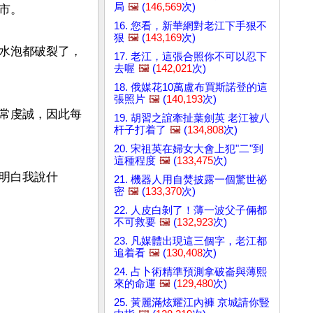
局
🖼️
(
146,569
次)
。

16. 您看，新華網對老江下手狠不
狠
🖼️
(
143,169
次)
水泡都破裂了，
17. 老江，這張合照你不可以忍下
去喔
🖼️
(
142,021
次)
18. 俄媒花10萬盧布買斯諾登的這
張照片
🖼️
(
140,193
次)
常虔誠，因此每
19. 胡習之誼牽扯葉劍英 老江被八
杆子打着了
🖼️
(
134,808
次)
20. 宋祖英在婦女大會上犯"二"到
這種程度
🖼️
(
133,475
次)
明白我說什
21. 機器人用自焚披露一個驚世祕
密
🖼️
(
133,370
次)
22. 人皮白剝了！薄一波父子倆都
不可救要
🖼️
(
132,923
次)
23. 凡媒體出現這三個字，老江都
追着看
🖼️
(
130,408
次)
24. 占卜術精準預測拿破崙與薄熙
來的命運
🖼️
(
129,480
次)
25. 黃麗滿炫耀江內褲 京城請你豎