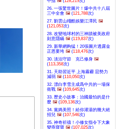
中指
🖼️
(
128,219
次)
26. 一張驚世圖片！爆中共十八屆
三中全會
🖼️
(
121,788
次)
27. 劉雲山殘酷娛樂江澤民
🖼️
(
121,053
次)
28. 改變地球村的三神蹟被美政府
刻意隱瞞
🖼️
(
119,837
次)
29. 新華網夠猛！20張圖片透露金
正恩要垮
🖼️
(
118,476
次)
30. 淡泊守節 克己修身
🖼️
(
113,358
次)
31. 天助習近平 上海霧霾 惡勢力
減弱
🖼️
(
110,050
次)
32. 漂白李雪主成爲中共的一場保
衛戰
🖼️
(
109,645
次)
33. 歷史小故事：治國最怕的是什
麼
🖼️
(
109,136
次)
34. 黨媽美照！給你灌湯的幾大絕
招兒
🖼️
(
107,546
次)
35. 神奇祈禱！小修女指令下大象
變乖寶寶
🖼️
(
107,025
次)