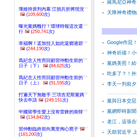
羅馬尼亞神奇
薄維持原判內幕 江損兵折將現況
天降神奇禮物
🖼️
(
109,600
次)
曝光黨媽醜行！環球時報這次還
行
🖼️
(
250,741
次)
Google作
幸福啊！孟加拉人如此返鄉過節
🖼️
(
244,190
次)
神奇祈禱！小
爲紀念人性而回顧習仲勳生前的
黨媽美照！給
日子（下）
🖼️
(
84,625
次)
吃多了？！外
爲紀念人性而回顧習仲勳生前的
日子（上）
🖼️
(
91,595
次)
李天一判前夕
打遍天下無敵手 三項吉尼斯黨媽
快去申請
🖼️
(
249,151
次)
黨與日本交惡
黨網即時新聞
中國留學生愛上沒有雷鋒的南韓
🖼️
(
134,842
次)
老江，這張合
習仲勳臨終前向萬里掏心窩子
🖼️
天助習近平 
(
183,200
次)