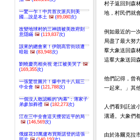
村子返回到森
一驚一乍！中共首次派兵到美
地，村民們就會
國…說是本土
🖼️
(
89,080
次)
改變地球村的三神蹟被美政府刻
例如最近的一次
意隱瞞
🖼️
(
119,837
次)
局盡了最大努
該來的總會來！伊朗高官街頭遭
羣大象送回森
暗殺
🖼️
(
83,948
次)
這羣大象送回
劉曉慶亮相央視 老江被美哭了
🖼️
(
169,355
次)
他們記得，曾
一張驚世圖片！爆中共十八屆三
中全會
🖼️
(
121,788
次)
一起來。」其他
一個沒人敢認帳的"內幕"：薄家子
弟參加葬禮
🖼️
(
182,273
次)
人們看到託波
溝通。大象們都
江在三中全會這天攪習近平的局
🖼️
(
146,569
次)
俄媒花10萬盧布買斯諾登的這張
由於洛爾克拉
照片
🖼️
(
140,193
次)